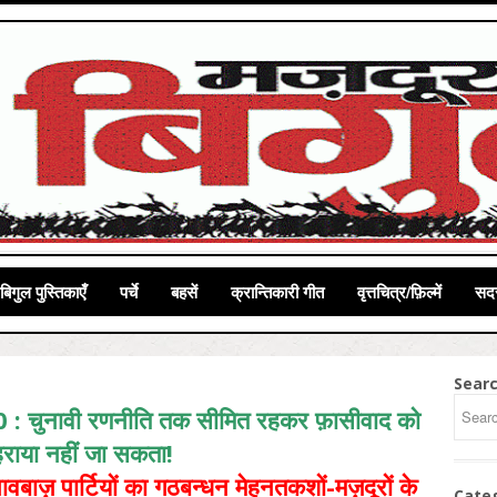
बिगुल पुस्तिकाएँ
पर्चे
बहसें
क्रान्तिकारी गीत
वृत्तचित्र/फ़िल्में
सदस
Sear
 : चुनावी रणनीति तक सीमित रहकर फ़ासीवाद को
हराया नहीं जा सकता!
वबाज़ पार्टियों का गठबन्धन मेहनतकशों-मज़दूरों के
Cate