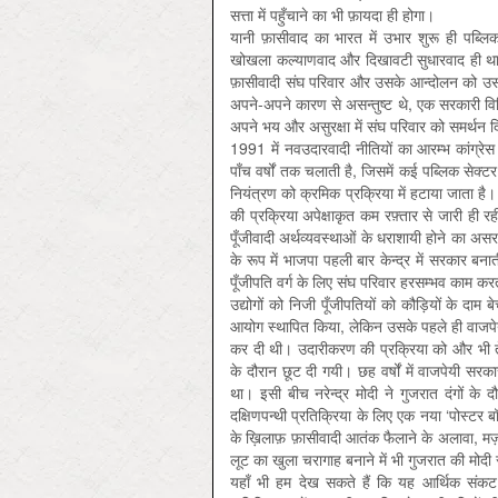
सत्ता में पहुँचाने का भी फ़ायदा ही होगा।
यानी फ़ासीवाद का भारत में उभार शुरू ही पब्
खोखला कल्याणवाद और दिखावटी सुधारवाद ही था, ज
फ़ासीवादी संघ परिवार और उसके आन्दोलन को उसन
अपने-अपने कारण से असन्तुष्ट थे, एक सरकारी वि
अपने भय और असुरक्षा में संघ परिवार को समर्
1991 में नवउदारवादी नीतियों का आरम्भ कांग्र
पाँच वर्षों तक चलाती है, जिसमें कई पब्लिक सेक्ट
नियंत्रण को क्रमिक प्रक्रिया में हटाया जाता ह
की प्रक्रिया अपेक्षाकृत कम रफ़्तार से जारी ही
पूँजीवादी अर्थव्यवस्थाओं के धराशायी होने का अस
के रूप में भाजपा पहली बार केन्द्र में सरकार ब
पूँजीपति वर्ग के लिए संघ परिवार हरसम्भव काम क
उद्योगों को निजी पूँजीपतियों को कौड़ियों के दाम
आयोग स्थापित किया, लेकिन उसके पहले ही वाजपेयी 
कर दी थी। उदारीकरण की प्रक्रिया को और भी तेज़
के दौरान छूट दी गयी। छह वर्षों में वाजपेयी सरकार
था। इसी बीच नरेन्द्र मोदी ने गुजरात दंगों के 
दक्षिणपन्थी प्रतिक्रिया के लिए एक नया ‘पोस्टर बॉ
के ख़िलाफ़ फ़ासीवादी आतंक फैलाने के अलावा, मज़द
लूट का खुला चरागाह बनाने में भी गुजरात की मोद
यहाँ भी हम देख सकते हैं कि यह आर्थिक संकट, 