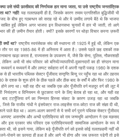
क्या उसे संघी फ़ासीवाद की निर्णायक हार माना जाता, या उसे राष्ट्रीय जनतांत्रिक
ता था? नहीं!
यह ग़लतफ़हमी ही है, जिसके कारण तमाम प्रगतिशील बुद्धिजीवी भी
ाजद के बीच हुए गठबन्धन को सराह रहे थे और ये उम्मीद लगाये बैठे थे कि भाजपा
ली साबित हुईं लेकिन अगर भाजपा इन विधानसभा चुनावों में हार भी जाती, तो आगे
ार की ही ज़मीन तैयार होती। क्यों? इसके कारणों पर थोड़ा विचार करना ज़रूरी
ी क्यों था?
राष्ट्रीय स्वयंसेवक संघ की स्थापना तो 1925 में हुई थी, लेकिन एक
के तौर पर वह 1985-86 में ही अस्तित्व में आता है। उससे पहले छह दशकों तक
नाबाना खड़ा करता है, राज्यसत्ता के उपकरण में, जैसे कि सेना, पुलिस, नौकरशाही
 लेकिन अभी भी संघ परिवार को बनियों/व्यापारियों-दुकानदारों का ही संगठन माना
 मध्यवर्ग व मध्यवर्ग में और लम्पट सर्वहारा वर्ग में अपनी गहरी पकड़ 1980 के दशक
 ही भारतीय पब्लिक सेक्टर पूँजीवाद सन्तृप्ति बिन्दु पर पहुँच रहा था और ठहराव
े दशक के शुरू होने के ठीक पहले और ठीक बाद के वर्षों में और फिर 1980 के
रकट होने लगा था। यही वह दौर था जबकि एक ओर पूँजीपति वर्ग मज़दूर वर्ग की लूट में
ी नियंत्रण व विनियमन से छुटकारा पाने के लिए बेताब हो रहा था, और यही वह
े बाद टटपुँजिया वर्ग का निम्नतर हिस्सा संकट के कारण उजड़ रहा था जबकि
, जिसे कि राजीव गांधी ने इंसपेक्टर राज-लाइसेंस राज-कोटा राज की संज्ञा दी थी,
ने पाले बैठा था। अलग-अलग कारणों से ये सभी वर्ग पुराने पब्लिक सेक्टर पूँजीवाद
ं के अस्पष्ट असन्तोष और अन्धी प्रतिक्रिया को राम जन्मभूमि आन्दोलन ने एक मक़सद
ा और इस प्रकार संघ परिवार एक प्रतिक्रियवादी सामाजिक आन्दोलन के रूप में
कता थी, सो इसने गाया, लेकिन बड़े पूँजीपति वर्ग को इससे कोई ग़लतफ़हमी नहीं थी
ने-पोसने का फ़ायदा ही हुआ है और आगे भी होगा और जब ज़रूरत पड़ेगी तो इसे