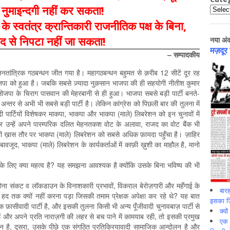
ी नुमाइन्दगी नहीं कर सकता!
Catego
र्ग के स्वतंत्र क्रान्तिकारी राजनीतिक पक्ष के बिना,
ाद से निपटा नहीं जा सकता!
नया अं
मज़दूर
– सम्पादकीय
य जनतांत्रिक गठबन्धन जीत गया है। महागठबन्धन बहुमत से क़रीब 12 सीटें दूर रह
ी भाजपा को हुआ है। जबकि सबसे ज़्यादा नुक़सान भाजपा की ही सहयोगी नीतीश कुमार
पा के चिराग पासवान की मेहरबानी से ही हुआ। भाजपा सबसे बड़ी पार्टी बनते-
्तर से अभी भी सबसे बड़ी पार्टी है। लेकिन कांग्रेस को पिछली बार की तुलना में
ी पार्टियों विशेषकर माकपा, भाकपा और भाकपा (माले) लिबरेशन को इन चुनावों में
र उन्हें अपने पारम्परिक दलित मेहनतकश वोट के अलावा, राजद का वोट बैंक भी
ी ख़ास तौर पर भाकपा (माले) लिबरेशन को सबसे अधिक फ़ायदा पहुँचा है। ज़ाहिर
बावजूद, भाकपा (माले) लिबरेशन के कार्यकर्ताओं में काफ़ी ख़ुशी का माहौल है, मानो
 के लिए क्या महत्व है? यह समझना आवश्यक है क्योंकि उसके बिना भविष्य की भी
ना संकट व लॉकडाउन के विनाशकारी प्रभावों, विकराल बेरोज़गारी और महँगाई के
बारह
 हद तक क्यों नहीं करना पड़ा जिसकी तमाम प्रेक्षक अपेक्षा कर रहे थे? यह बात
इसका ज़ि
ासीवादी पार्टी है, और इसकी तुलना किसी भी अन्य पूँजीवादी चुनावबाज़ पार्टी से
क्यो
ें और अपने प्रति नाराज़गी की लहर से बच पाने में कामयाब रही, तो इसकी प्रमुख
एक इ
 है, दूसरा, उसके पीछे एक संगठित प्रतिक्रियावादी सामाजिक आन्दोलन है और