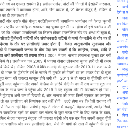
कितनी ह
वर्ग का एकमत समर्थन है। ईवीएम फ्रॉड, वोटों की गिनती में हेराफ़ेरी करवाना,
कर्न
ेदार ठहराने में कामयाब होना, आदि गौण कारक हैं, जो बेशक मौजूद हैं, लेकिन वे
देरी से 
क का ही एक लक्षण हैं।
जनत
ार्टी और उसके पीछे मौजूद प्रतिक्रियावादी सामाजिक आन्दोलन को केवल चुनावी
बार फिर
त राष्ट्रीय जनतांत्रिक गठबन्धन यह चुनाव हार भी गया होता तो इसे फ़ासीवाद की
पश्
ै जो कि भयंकर पस्तहिम्मती का शिकार होकर राजनीतिक तौर पर अन्धा हो चुका है,
कॉक
ासीवादी पूँजीवादी पार्टियों और संशोधनवादी पार्टियों के पापों के नतीजे के तौर पर ही
जनता में
रतिक्रिया के तौर पर फ़ासीवादी उभार होता है। केवल असुधारणीय सुधारवाद और
असन्‍तो
ँ ही ये ग़लतफ़हमी जनता के बीच पैदा कर सकती हैं कि कांग्रेस, राजद, आदि से
करोड
का अर्थ फ़ासीवाद को हराना होगा।
2004 में जब भाजपा लोकसभा चुनाव हार गयी
छीनने व
े किये थे। उसके बाद जब 2009 में भाजपा दोबारा लोकसभा चुनाव हारी तो भी तमाम
न्यायाल
े दावे किये थे। लेकिन 2008 में वैश्विक मन्दी की शुरुआत और 2010-11 तक उसके
नोए
 ही भारत के पूँजीपति वर्ग के सामने भी मुनाफ़े की गिरती दर का संकट पैदा हो चुका
कार्यकर्
ूत नेता” की ज़रूरत महसूस होने लगी थी। 2011 से ही भारत के पूँजीपति वर्ग ने
हण्ट’ जा
पूरी मदद पहुँचाना और अपने मीडिया के ज़रिये मोदी के पक्ष में राय बनाना शुरू कर
तृणम
ुमत के साथ सत्ता में पहुँचा और 2019 में यह बहुमत और भी विस्तारित हो गया।
अमान
की गुंजाइश अभी कम ही दिखती है, और भाजपा की जगह किसी प्रकार का कांग्रेस-
साम्राज्
है, तो वह फ़ासीवाद की निर्णायक हार नहीं होगी। उल्टे होगा यह कि ऐसी सरकार की
“आँ
से निजात नहीं दिला पायेंगी। गहराते संकट में मज़दूरों, मेहनतकशों, आदिवासियों,
का मोदी
क और सामाजिक हक़ों पर हमला कर संकट से कुछ राहत पाने के लिए भारत के टाटा,
विशा
को फिर से एक “मज़बूत नेतृत्व” की ज़रूरत पड़ेगी और एक बार फिर अपनी अकूत पूँजी
टैंक तक
यादा पाशविक और बर्बर फ़ासीवादी नेता, जैसे कि योगी को सत्ता में पहुँचाने की लहर
बदस्तूर 