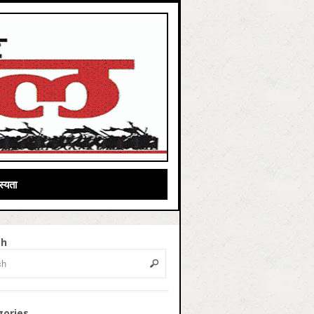
्यता
ch
gories