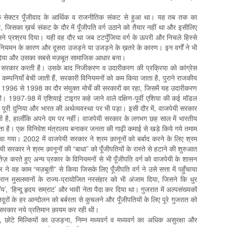
लिक सेक्टर पूँजीवाद के आर्थिक व राजनीतिक संकट से हुआ था। यह तब तक का
िसका ख़र्च संकट के दौर में पूँजीपति वर्ग उठाने को तैयार नहीं था और इसीलिए
े प्रश्रय दिया। यही वह दौर था जब टटपुँजिया वर्ग के ऊपरी और निचले हिस्से
नियमन के कारण और दूसरा उजड़ने या उजड़ने के ख़तरे के कारण। इन वर्गों ने भी
थन दिया और उसका सबसे मज़बूत सामाजिक आधार बना।
ेस सरकार करती है। उसके बाद निजीकरण व उदारीकरण की प्रक्रिया को कांग्रेस
र कम्पनियाँ बेची जाती हैं, सरकारी विनियमनों को कम किया जाता है, पुराने राजकीय
ै। 1996 से 1998 का दौर संयुक्त मोर्चे की सरकारों का रहा, जिसमें यह उदारीकरण
 रही। 1997-98 में एशियाई टाइगर कहे जाने वाले दक्षिण-पूर्वी एशिया की कई मॉडल
र पूरी दुनिया और भारत की अर्थव्यवस्था पर भी पड़ा। इसी दौर में, वाजपेयी सरकार
नाती है, हालाँकि अपने दम पर नहीं। वाजपेयी सरकार के लगभग छह साल में भारतीय
रता है। एक विनिवेश मंत्रालय बनाकर जनता की गाढ़ी कमाई से खड़े किये गये तमाम
 बेचा गया। 2002 में वाजपेयी सरकार ने श्रम क़ानूनों को बर्बाद करने के लिए श्रम
सरकार ने श्रम क़ानूनों की “बाधा” को पूँजीपतियों के रास्ते से हटाने की शुरुआत
 करते हुए अन्य प्रकार के विनियमनों से भी पूँजीपति वर्ग को वाजपेयी के शासन
 ने वह काम “मज़बूती” से किया जिसके लिए पूँजीपति वर्ग ने उसे सत्ता में पहुँचाया
दौरान मुसलमानों के राज्य-प्रायोजित नरसंहार को भी अंजाम दिया, जिसने कि धुर
य’, ‘हिन्दू हृदय सम्राट’ और भावी नेता पैदा कर दिया था। गुजरात में अल्पसंख्यकों
ूरों के हर आन्दोलन को बर्बरता से कुचलने और पूँजीपतियों के लिए पूरे गुजरात को
ी सरकार नये प्रतिमान क़ायम कर रही थी।
छोटे मिल्कियों का उजड़ना, निम्न मध्यवर्ग व मध्यवर्ग का अधिक असुरक्षा और