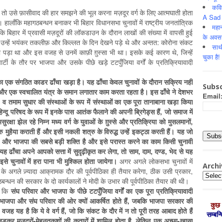
कवि
ाये, तो उसे फ़ासीवाद की हार समझने की भूल करना मज़दूर वर्ग के लिए आत्मघाती होता
A Sad 
ं। हालाँकि महागठबन्धन बनाकर भी बिहार विधानसभा चुनावों में राष्ट्रीय जनतांत्रिक
महान
िहार में प्रवासी मज़दूरों की लॉकडाउन के दौरान लाखों की संख्या में वापसी हुई
के अवस
 था, उन्हें भयंकर तकलीफ़ और किल्लत के दिन देखने पड़े थे और अन्तत: कोरोना संकट
साथ
पड़ा था और इस वजह से उनमें काफ़ी ग़ुस्सा भी था। इसके कई कारण थे, जिन्हें
चुका है!
ी के तौर पर भाजपा और उसके पीछे खड़े टटपुँजिया वर्गों के प्रतिक्रियावादी
ा एक संगठित काडर ढाँचा खड़ा है। यह ढाँचा केवल चुनावों के दौरान सक्रिय नहीं
Subsc
 है और एक स्वचालित यंत्र के समान लगातार काम करता रहता है। इस ढाँचे ने देशभर
Email
, व तमाम सुधार की संस्थाओं के रूप में संस्थाओं का एक पूरा तानाबाना खड़ा किया
िन्दू परिषद के रूप में इनके पास आतंक फैलाने की अपनी ब्रिगेड्स हैं, जो समाज में
षा झेल रहे निम्न मध्य वर्ग के युवाओं के ग़ुस्से और प्रतिक्रिया को मुसलमानों,
रु मुहैया कराती हैं और इसी नकली शत्रु के विरुद्ध उन्हें इकट्ठा करती हैं। यह जो
वार और भाजपा की सबसे बड़ी शक्ति है और इसे परास्त करने का काम किसी चुनावी
 ढाँचा अपने आपको सत्ता में सुदृढ़ीकृत कर लेगा, तो साम, दाम, दण्ड, भेद से यह
इसे चुनावों में हरा पाना भी मुश्किल होता जायेगा।
अगर अगले लोकसभा चुनावों में
Archi
के अगले ज़्यादा आक्रामक दौर की पूर्वपीठिका ही तैयार करेगा, ठीक उसी प्रकार,
Archiv
बन्धन की सरकार के दो कार्यकालों ने मोदी के उभार की पूर्वपीठिका तैयार की थी।
ै कि
संघ परिवार और भाजपा के पीछे टटपुँजिया वर्गों का एक पूरा प्रतिक्रियावादी
्ग भाजपा और संघ परिवार की ओर क्यों आकर्षित होते हैं, जबकि भाजपा सरकार की
कुछ 
वजह यह है कि ये वे वर्ग हैं, जो कि संकट के दौर में न तो पूरी तरह आबाद होते हैं
सम्‍बन
कर मज़दूरों-मेहनतकशों की क़तारों में शामिल होता है, लेकिन एक अच्छा-ख़ासा