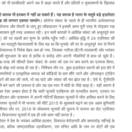
िया को भी फ़ासीवादी अपने पक्ष में खड़ा करते हैं और दलितों व मुसलमानों के ख़िलाफ़
कारक भी हरकत में नहीं आ सकते हैं। यह कारक है भारत के समूचे बड़े इज़ारेदार
-शाह को लगभग एकमत समर्थन।
कोरोना संकट के पहले से ही भारतीय अर्थव्यवस्था
सी योजना और तैयारी के लागू हुए लॉकडाउन ने इसकी कमर पूरी तरह से तोड़कर रख
ोदी सरकार बुरी तरह असफल रही। इन सभी कारकों ने आर्थिक संकट को अभूतपूर्व रूप
 की दर पहली बार शून्य के क़रीब पहुँच गयी। आर्थिक वृद्धि में 24 प्रतिशत की
 मज़दूरों-मेहनतकशों के लिए यह था कि मुनाफ़े की दर के अभूतपूर्व रूप से गिरने
अर्थव्यवस्था में निवेश बेहद कम हो गया, जिसका नतीजा छँटनी-तालाबन्दी और भयंकर
 की शुरुआत के बाद से क़रीब 8 करोड़ लोग अपनी नौकरियों से हाथ धो चुके हैं।
ी तरह-तरह की सौग़ातें देकर संकट के असर को उस पर कम करने का प्रयास किया,
 बोझ तले कराह ही रहा है। निश्चित तौर पर, कुछ इज़ारेदार घरानों को इस दौर में
म्पत्तियों व प्राकृतिक सम्पदा को कौड़ियों के दाम सौंपे जाने और ऑनलाइन ट्रेडिंग
वर्ग की बात की जाये, तो वह घाटे और संकट की मार झेल रहा है। ऐसे में, पूँजीपति
में बने रहने की ज़रूरत है और वह एक स्वर में मोदी के पीछे खड़ा है। यही कारण है
का ऐसा अम्बार होता है कि सारी चुनावी प्रक्रिया को प्रभावित करना, प्रचार पर
े बाँटकर और प्रशासन में अपनी गोटियाँ बिठाकर चुनावों में जीत हासिल करने के लिए
ानसभा चुनावों में भी भाजपा की सीटें 2015 के मुक़ाबले बढ़ने का एक अहम बुनियादी
निश्चित तौर पर, 2019 के लोकसभा चुनावों की तुलना में भाजपा का वोट प्रतिशत
 विधानसभा चुनावों में एक ही तर्क काम नहीं करता है।
वार ने देश के भयंकर आर्थिक हालात, विकराल बेरोज़गारी और कमरतोड़ महँगाई के
ा, बल्कि साम्प्रदायिक ध्रुवीकरण, राम मन्दिर आदि के नाम पर वोटों की एक