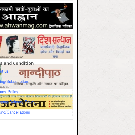
s and Condition
ut us
cing/Subscription
vacy Policy
pping/Delivery Policy
und/Cancellations