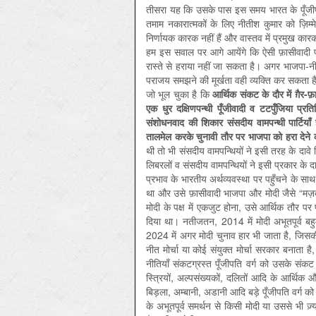
तीसरा यह कि उसके पास इस समय भारत के पूँजीपति 
तमाम नकारात्मकों के लिए नीतीश कुमार को ज़िम्म
निर्णायक कारक नहीं हैं और वास्तव में प्रमुख कार
हम इस सवाल पर आगे आयेंगे कि ऐसी फ़ासीवादी प
रास्ते से हराया नहीं जा सकता है। अगर भाजपा-नी
पराजय समझने की मूर्खता वही व्यक्ति कर सकता ह
जो भूल चुका है कि
आर्थिक संकट के दौर में ग़ैर-फ़
एक धुर दक्षिणपन्थी पूँजीवादी व टटपुँजिया प्
संशोधनवाद की शिकार संसदीय वामपन्थी पार्टिया
तालमेल करके चुनावी तौर पर भाजपा को हरा देने 
थी तो भी संसदीय वामपन्थियों ने इसी तरह के दाव
लिबरलों व संसदीय वामपन्थियों ने इसी प्रकार क
प्रभाव के भारतीय अर्थव्यवस्था पर पहुँचने के साथ
था और उसे फ़ासीवादी भाजपा और मोदी जैसे “मज़ब
मोदी के पक्ष में एकजुट होना, उसे आर्थिक तौर पर 
दिया था। नतीजतन, 2014 में मोदी अभूतपूर्व बह
2024 में अगर मोदी चुनाव हार भी जाता है, जिस
नीत मोर्चा या कोई संयुक्त मोर्चा सरकार बनाता 
नीतियाँ संकटग्रस्त पूँजीपति वर्ग को उसके संकट 
स्त्रियों, अल्पसंख्यकों, दलितों आदि के आर्थि
बिड़ला, अम्बानी, अडानी आदि बड़े पूँजीपति वर्ग 
के अभूतपूर्व समर्थन से किसी मोदी या उससे भी ज़्