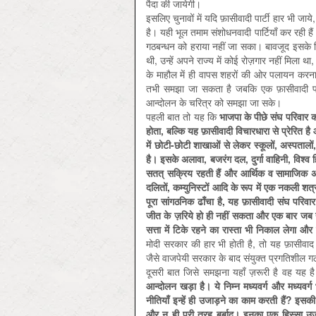
पैदा की जायेगी।
इसलिए चुनावों में यदि फ़ासीवादी पार्टी हार भी ज
है। यही भूल तमाम संशोधनवादी पार्टियाँ कर रही है
गठबन्धन को हराया नहीं जा सका। बावजूद इसके कि ब
थी, उन्हें अपने राज्य में कोई रोज़गार नहीं मिला
के माहौल में ही वापस शहरों की ओर पलायन करना 
तभी समझा जा सकता है जबकि एक फ़ासीवादी पार्ट
आन्दोलन के चरित्र को समझा जा सके।
पहली बात तो यह कि
भाजपा के पीछे संघ परिवार क
होता, बल्कि यह फ़ासीवादी विचारधारा से प्रेरित
में छोटी-छोटी शाखाओं से लेकर स्कूलों, अस्पतालों
है। इसके अलावा, बजरंग दल, दुर्गा वाहिनी, विश्व ह
सतत् सक्रिय रहती हैं और आर्थिक व सामाजिक असुरक्
दलितों, कम्युनिस्टों आदि के रूप में एक नकली शत्
पूरा सांगठनिक ढाँचा है, यह फ़ासीवादी संघ परि
जीत के ज़रिये हो ही नहीं सकता और एक बार जब यह
सत्ता में टिके रहने का रास्ता भी निकाल लेगा और 
मोदी सरकार की हार भी होती है, तो यह फ़ासीवाद 
जैसे वाजपेयी सरकार के बाद संयुक्त प्रगतिशील गठ
दूसरी बात जिसे समझना यहाँ ज़रूरी है वह यह ह
आन्दोलन खड़ा है। ये निम्न मध्यवर्ग और मध्यवर
नीतियाँ इन्हें ही उजाड़ने का काम करती हैं? इसकी 
और न ही पूरी तरह बर्बाद। इनका एक हिस्सा उजड़