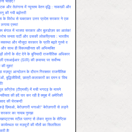
ोनी चाहिए?
ाटक और तेलंगाना में न्यूनतम वेतन वृद्धि : नाकाफ़ी और
लागू की गयी बढ़ोत्तरी
ा के विरोध से घबराकर उत्तर प्रदेश सरकार ने एक
 लगाया एस्मा!
चिम बंगाल में भाजपा सरकार और बुलडोज़र का आतंक!
रोच जनता पार्टी और उसकी लोकप्रियता : भारतीय
 व्‍यवस्‍था और मौजूदा सरकार के प्रति बढ़ते गुस्‍से व
ष और साथ ही विकल्‍पहीनता की अभिव्‍यक्ति
़ों लोगों के वोट देने के बुनियादी राजनीतिक अधिकार
ाली एसआईआर (SIR) की क़वायद पर सर्वोच्च
य की मुहर!
डा मज़दूर आन्दोलन के दौरान गिरफ़्तार राजनीतिक
ताओं, बुद्धिजीवियों, छात्रों-कलाकारों का दमन व ‘विच
री!
ूल काँग्रेस (टीएमसी) में मची भगदड़ के मायने
वीयता की हदें पार कर रही है क्यूबा में अमेरिकी
यवाद की घेराबन्दी
कड़े छिपाओ, बेरोज़गारी भगाओ!” बेरोज़गारी से लड़ने
 सरकार का नायाब नुस्ख़ा
खापट्टनम स्टील प्लाण्ट से लेकर सूरत के सेप्टिक
 कार्यस्थल पर मज़दूरों की मौतों का सिलसिला
जारी है!