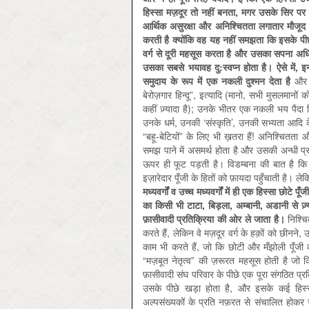
हिस्सा मज़दूर तो नहीं बनता, मगर उसके सिर प
आर्थिक असुरक्षा और अनिश्चितता लगातार मौजूद 
करती है क्योंकि वह यह नहीं समझता कि इसके पीछे 
वर्ग से दूरी महसूस करता है और उसका सपना अध
उसका सबसे भयावह दु:स्वप्न होता है। ऐसे में, इ
समुदाय के रूप में एक नकली दुश्मन देता है
और ब
बेरोज़गार हिन्दू”, इत्यादि (मानो, सभी मुसलमानों
कहीं ज़्यादा है); उनके भीतर एक नकली भय पैदा क
उनके धर्म, उनकी ‘संस्कृति’, उनकी सभ्यता आदि
“बहू-बेटियों” के लिए भी ख़तरा हैं! अनिश्चितता
समझ पाने में असमर्थ होता है और उसकी अन्धी 
ऊपर ही फूट पड़ती है। विडम्बना की बात है कि ट
इज़ारेदार पूँजी के हितों को फ़ायदा पहुँचाती है। ल
मध्यवर्गों व उच्च मध्यवर्गों में ही एक हिस्सा छोटे प
का किसी भी टाटा, बिड़ला, अम्बानी, अडानी से ज़्
फ़ासीवादी प्रतिक्रिया की ओर ले जाता है।
निश्चि
करते हैं, लेकिन वे मज़दूर वर्ग के हक़ों को छीन
काम भी करते हैं, जो कि छोटी और मँझोली पूँजी 
“मज़बूत नेतृत्व” की ज़रूरत महसूस होती है जो कि 
फ़ासीवादी संघ परिवार के पीछे एक पूरा संगठित प्रत
उसके पीछे खड़ा होता है, और इसके कई हिस्से
अल्पसंख्यकों के प्रति नफ़रत से संचालित होकर 