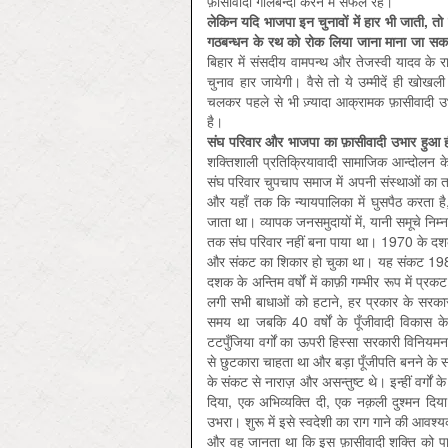
फ़ासीवादी गोलबन्दी करने में सफल रहे।
लेकिन यदि भाजपा इन चुनावों में हार भी जाती, तो 
गठबन्धन के रथ को रोक लिया जाना माना जा सक
बिहार में संसदीय वामपन्थ और तेजस्वी यादव के र
चुनाव हार जायेगी। वैसे तो ये उम्मीदें ही खोख
चलकर पहले से भी ज़्यादा आक्रामक फ़ासीवादी उभ
है।
संघ परिवार और भाजपा का फ़ासीवादी उभार हुआ ह
शक्तिशाली प्रतिक्रियावादी सामाजिक आन्दोलन 
संघ परिवार चुपचाप समाज में अपनी संस्थाओं का ता
और यहाँ तक कि न्यायपालिका में घुसपैठ करता है,
जाता था। व्यापक जनसमुदायों में, यानी समूचे निम्न
तक संघ परिवार नहीं बना पाया था। 1970 के दशक से
और संकट का शिकार हो चुका था। यह संकट 1980 क
दशक के अन्तिम वर्षों में काफ़ी गम्भीर रूप में प्
लगी सभी बाधाओं को हटाने, हर प्रकार के सरकार
समय था जबकि 40 वर्षों के पूँजीवादी विकास क
टटपुँजिया वर्गों का ऊपरी हिस्सा सरकारी विनियमन
से छुटकारा चाहता था और बड़ा पूँजीपति बनने के सप
के संकट से नाराज़ और असन्तुष्ट थे। इन्हीं वर्गो
दिया, एक अभिव्यक्ति दी, एक नक़ली दुश्मन दिय
उभरा। शुरू में इसे स्वदेशी का राग गाने की आवश्य
और वह जानता था कि इस फ़ासीवादी शक्ति को पाल