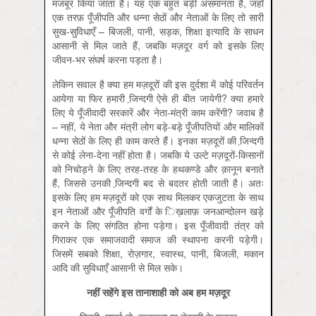
मजबूर किया जाता है। यह एक बहुत बड़ी असमानता है, जहाँ
एक तरफ़ पूँजीपति और धन्ना सेठों और नेताओं के लिए तो सारी
सुख-सुविधाएँ – बिजली, पानी, सड़क, शिक्षा इत्यादि के साधन
आसानी से मिल जाते हैं, जबकि मज़दूर वर्ग को इसके लिए
जीवन-भर संघर्ष करना पड़ता है।
लेकिन सवाल है क्या हम मज़दूरों की इस दुर्दशा में कोई परिवर्तन
आयेगा या फिर हमारी जि़न्दगी ऐसे ही बीत जायेगी? क्या हमारे
लिए ये पूँजीवादी सरकारें और नेता-मंत्री काम करेंगी? जवाब है
– नहीं, ये नेता और मंत्री लोग बड़े-बड़े पूँजीपतियों और मालिकों
धन्ना सेठों के लिए ही काम करते हैं। इनका मज़दूरों की जि़न्दगी
से कोई लेना-देना नहीं होता है। जबकि ये उल्टे मज़दूरों-किसानों
को निचोड़ने के लिए तरह-तरह के हथकण्डे और क़ानून बनाते
हैं, जिससे उनकी जि़न्दगी बद से बदतर होती जाती है। अतः
इसके लिए हम मज़दूरों को एक साथ मिलकर एकजुटता के साथ
इन नेताओं और पूँजीपति वर्गों के ि‍ख़‍लाफ़ जनआन्दोलन खड़े
करने के लिए संगठित होना पड़ेगा। इस पूँजीवादी तंत्र को
गिराकर एक समाजवादी समाज की स्थापना करनी पड़ेगी।
जिसमें सबको शिक्षा, रोज़गार, स्वास्थ, पानी, बिजली, मकान
आदि की सुविधाएँ आसानी से मिल सके।
नहीं सहेंगे इस तानाशाही को अब हम मज़दूर