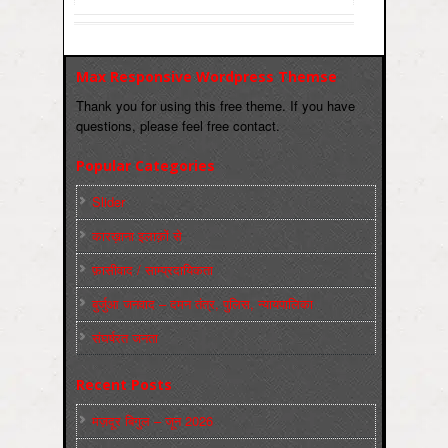
Max Responsive Wordpress Themse
Thank you for using this free theme. If you have
questions, please feel free contact.
Popular Categories
Slider
कारख़ाना इलाक़ों से
फ़ासीवाद / साम्‍प्रदायिकता
बुर्जुआ जनवाद – दमन तंत्र, पुलिस, न्‍यायपालिका
संघर्षरत जनता
Recent Posts
मज़दूर बिगुल – जून 2026