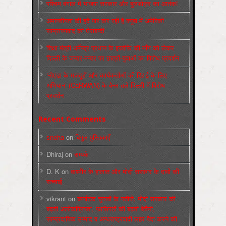
पश्चिम बंगाल में भाजपा सरकार और बुलडोज़र का आतंक!
अमानवीयता की हदें पार कर रही है क्यूबा में अमेरिकी
साम्राज्यवाद की घेराबन्दी
शिक्षा मंत्री धर्मेन्द्र प्रधान के इस्तीफ़े की माँग को लेकर
दिल्ली के जन्तर-मन्तर पर छात्रों-युवाओं का विरोध प्रदर्शन
‘नोएडा के मज़दूरों और कार्यकर्ताओं की रिहाई के लिए
अभियान’ (CaRWAN) के बैनर तले दिल्ली में विरोध
प्रदर्शन
Recent Comments
sneha
on
बिगुल पुस्तिकाएँ
Dhiraj
on
सम्पर्क
D. K
on
कश्मीर के हालात और मोदी सरकार के दावों की
सच्चाई
vikrant
on
कर्नाटक चुनावों के नतीजे, मोदी सरकार की
बढ़ती अलोकप्रियता, फ़ासिस्टों की बढ़ती बेचैनी,
साम्प्रदायिक उन्माद व अन्धराष्ट्रवादी लहर पैदा करने की