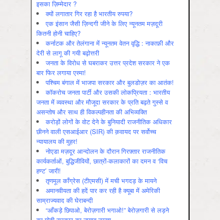
इसका ज़िम्मेदार ?
क्यों लगातार गिर रहा है भारतीय रुपया?
एक इंसान जैसी ज़िन्दगी जीने के लिए न्यूनतम मज़दूरी
कितनी होनी चाहिए?
कर्नाटक और तेलंगाना में न्यूनतम वेतन वृद्धि : नाकाफ़ी और
देरी से लागू की गयी बढ़ोत्तरी
जनता के विरोध से घबराकर उत्तर प्रदेश सरकार ने एक
बार फिर लगाया एस्मा!
पश्चिम बंगाल में भाजपा सरकार और बुलडोज़र का आतंक!
कॉकरोच जनता पार्टी और उसकी लोकप्रियता : भारतीय
जनता में व्‍यवस्‍था और मौजूदा सरकार के प्रति बढ़ते गुस्‍से व
असन्‍तोष और साथ ही विकल्‍पहीनता की अभिव्‍यक्ति
करोड़ों लोगों के वोट देने के बुनियादी राजनीतिक अधिकार
छीनने वाली एसआईआर (SIR) की क़वायद पर सर्वोच्च
न्यायालय की मुहर!
नोएडा मज़दूर आन्दोलन के दौरान गिरफ़्तार राजनीतिक
कार्यकर्ताओं, बुद्धिजीवियों, छात्रों-कलाकारों का दमन व ‘विच
हण्ट’ जारी!
तृणमूल काँग्रेस (टीएमसी) में मची भगदड़ के मायने
अमानवीयता की हदें पार कर रही है क्यूबा में अमेरिकी
साम्राज्यवाद की घेराबन्दी
“आँकड़े छिपाओ, बेरोज़गारी भगाओ!” बेरोज़गारी से लड़ने
का मोदी सरकार का नायाब नुस्ख़ा