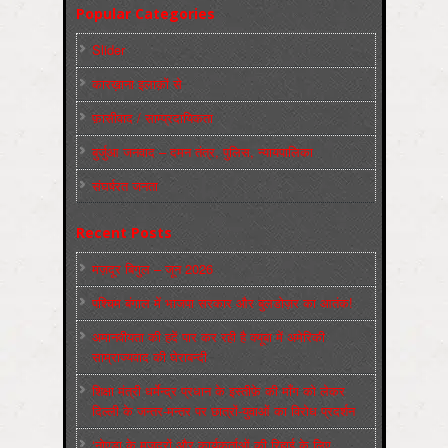
Popular Categories
Slider
कारख़ाना इलाक़ों से
फ़ासीवाद / साम्‍प्रदायिकता
बुर्जुआ जनवाद – दमन तंत्र, पुलिस, न्‍यायपालिका
संघर्षरत जनता
Recent Posts
मज़दूर बिगुल – जून 2026
पश्चिम बंगाल में भाजपा सरकार और बुलडोज़र का आतंक!
अमानवीयता की हदें पार कर रही है क्यूबा में अमेरिकी
साम्राज्यवाद की घेराबन्दी
शिक्षा मंत्री धर्मेन्द्र प्रधान के इस्तीफ़े की माँग को लेकर
दिल्ली के जन्तर-मन्तर पर छात्रों-युवाओं का विरोध प्रदर्शन
‘नोएडा के मज़दूरों और कार्यकर्ताओं की रिहाई के लिए