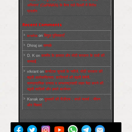
अभियान’ (CaRWAN) के बैनर तले दिल्ली में विरोध
प्रदर्शन
Recent Comments
sneha
on
बिगुल पुस्तिकाएँ
Dhiraj
on
सम्पर्क
D. K
on
कश्मीर के हालात और मोदी सरकार के दावों की
सच्चाई
vikrant
on
कर्नाटक चुनावों के नतीजे, मोदी सरकार की
बढ़ती अलोकप्रियता, फ़ासिस्टों की बढ़ती बेचैनी,
साम्प्रदायिक उन्माद व अन्धराष्ट्रवादी लहर पैदा करने की
बढ़ती साज़िशें और हमारे कार्यभार
Kanak
on
पुस्‍तकों की पीडीएफ : कार्ल मार्क्‍स : जीवन
और शिक्षाएं
मज़दूर बिगुल
Powered by
WordPress
Max Magazine Theme was created by