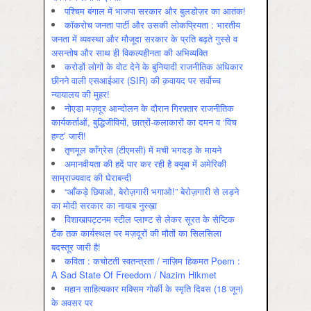
पश्चिम बंगाल में भाजपा सरकार और बुलडोज़र का आतंक!
कॉकरोच जनता पार्टी और उसकी लोकप्रियता : भारतीय
जनता में व्‍यवस्‍था और मौजूदा सरकार के प्रति बढ़ते गुस्‍से व
असन्‍तोष और साथ ही विकल्‍पहीनता की अभिव्‍यक्ति
करोड़ों लोगों के वोट देने के बुनियादी राजनीतिक अधिकार
छीनने वाली एसआईआर (SIR) की क़वायद पर सर्वोच्च
न्यायालय की मुहर!
नोएडा मज़दूर आन्दोलन के दौरान गिरफ़्तार राजनीतिक
कार्यकर्ताओं, बुद्धिजीवियों, छात्रों-कलाकारों का दमन व ‘विच
हण्ट’ जारी!
तृणमूल काँग्रेस (टीएमसी) में मची भगदड़ के मायने
अमानवीयता की हदें पार कर रही है क्यूबा में अमेरिकी
साम्राज्यवाद की घेराबन्दी
“आँकड़े छिपाओ, बेरोज़गारी भगाओ!” बेरोज़गारी से लड़ने
का मोदी सरकार का नायाब नुस्ख़ा
विशाखापट्टनम स्टील प्लाण्ट से लेकर सूरत के सेप्टिक
टैंक तक कार्यस्थल पर मज़दूरों की मौतों का सिलसिला
बदस्तूर जारी है!
कविता : कचोटती स्वतन्त्रता / नाज़िम हिकमत Poem :
A Sad State Of Freedom / Nazim Hikmet
महान साहित्यकार मक्सिम गोर्की के स्मृति दिवस (18 जून)
के अवसर पर