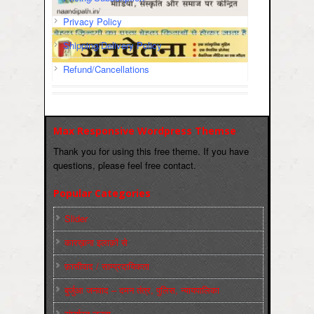
Privacy Policy
Shipping/Delivery Policy
Refund/Cancellations
Max Responsive Wordpress Themse
Thank you for using this free theme. If you have
questions, please feel free contact.
Popular Categories
Slider
कारख़ाना इलाक़ों से
फ़ासीवाद / साम्‍प्रदायिकता
बुर्जुआ जनवाद – दमन तंत्र, पुलिस, न्‍यायपालिका
संघर्षरत जनता