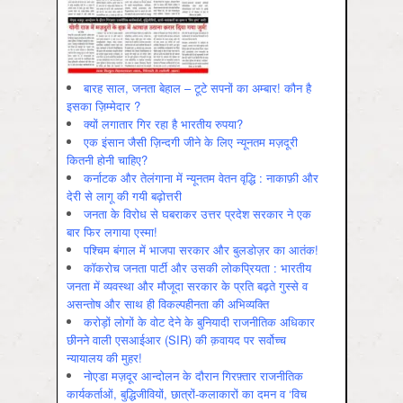
बारह साल, जनता बेहाल – टूटे सपनों का अम्बार! कौन है
इसका ज़िम्मेदार ?
क्यों लगातार गिर रहा है भारतीय रुपया?
एक इंसान जैसी ज़िन्दगी जीने के लिए न्यूनतम मज़दूरी
कितनी होनी चाहिए?
कर्नाटक और तेलंगाना में न्यूनतम वेतन वृद्धि : नाकाफ़ी और
देरी से लागू की गयी बढ़ोत्तरी
जनता के विरोध से घबराकर उत्तर प्रदेश सरकार ने एक
बार फिर लगाया एस्मा!
पश्चिम बंगाल में भाजपा सरकार और बुलडोज़र का आतंक!
कॉकरोच जनता पार्टी और उसकी लोकप्रियता : भारतीय
जनता में व्‍यवस्‍था और मौजूदा सरकार के प्रति बढ़ते गुस्‍से व
असन्‍तोष और साथ ही विकल्‍पहीनता की अभिव्‍यक्ति
करोड़ों लोगों के वोट देने के बुनियादी राजनीतिक अधिकार
छीनने वाली एसआईआर (SIR) की क़वायद पर सर्वोच्च
न्यायालय की मुहर!
नोएडा मज़दूर आन्दोलन के दौरान गिरफ़्तार राजनीतिक
कार्यकर्ताओं, बुद्धिजीवियों, छात्रों-कलाकारों का दमन व ‘विच