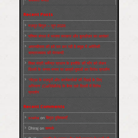
Recent Posts
मज़दूर बिगुल – जून 2026
पश्चिम बंगाल में भाजपा सरकार और बुलडोज़र का आतंक!
अमानवीयता की हदें पार कर रही है क्यूबा में अमेरिकी
साम्राज्यवाद की घेराबन्दी
शिक्षा मंत्री धर्मेन्द्र प्रधान के इस्तीफ़े की माँग को लेकर
दिल्ली के जन्तर-मन्तर पर छात्रों-युवाओं का विरोध प्रदर्शन
‘नोएडा के मज़दूरों और कार्यकर्ताओं की रिहाई के लिए
अभियान’ (CaRWAN) के बैनर तले दिल्ली में विरोध
प्रदर्शन
Recent Comments
sneha
on
बिगुल पुस्तिकाएँ
Dhiraj
on
सम्पर्क