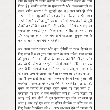
नाम पर बहुत से निर्दोष युवाओं के एनकाउण्टर कराने का काम
किया है। जबकि प्रदेश के मुख्यमन्त्री और उपमुख्यमन्त्री के
ऊपर संगीन अपराधों के मुक़दमे दर्ज हैं। सत्ता पाते ही योगी
सरकार ने इन मुक़दमों को रद्द करने का फ़ैसला करके अपने
रास्ते में आने वाली क़ानूनी रुकावट को भी साफ़ करने की पूरी
तैयारी कर ली है। इतना ही नहीं, फासिस्ट गिरोहों द्वारा भीड़ को
उकसा कर हत्याएँ, गुण्डा गिरोहों द्वारा पीट-पीट कर हत्या, गाय
और राष्ट्रवाद के नाम पर दंगा आदि फ़ासीवादी कुकृत्य एक के
बाद लगातार अंज़ाम दिये जा रहे हैं।
जब तमाम छात्र संगठन और युवा दोषियों को न्याय दिलाने के
लिए मैदान में थे तो कुछ लोग छात्र के साथ ‘दलित’ शब्द लगाने
को मुद्दा बनाने लगे। दलित के नाम पर राजनीति भी कुछ लोग
कर रहे थे, जैसाकि हर ऐसे मसले में होता है, लेकिन यह एक
तथ्य है कि हत्यारों द्वारा इतने भयानक बर्बरतापूर्ण व्यवहार के
पीछे धन, सत्ता के अलावा जातिगत श्रेष्ठता का अहंकार भी था।
यह भी सच्चाई है कि इस समय उत्तर प्रदेश में जिस प्रकार की
सवर्णवादी उद्दण्डता को बढ़ावा देने की राजनीति चल रही है,
उसने भी हत्यारों के हौसले बुलन्द करने का काम किया है।
प्रशासन का रुख भी कम सवर्णवादी नहीं है। अगर दिलीप की
जगह कोई गाय होती तो पूरा प्रशासन एक टाँग पर खड़ा हो
जाता। मगर यहाँ एक तरफ़ तो दलित वोटबैंक को झाँसा देने के
लिए दिलीप के परिवार को 20 लाख मुआवज़ा देने की घोषणा की