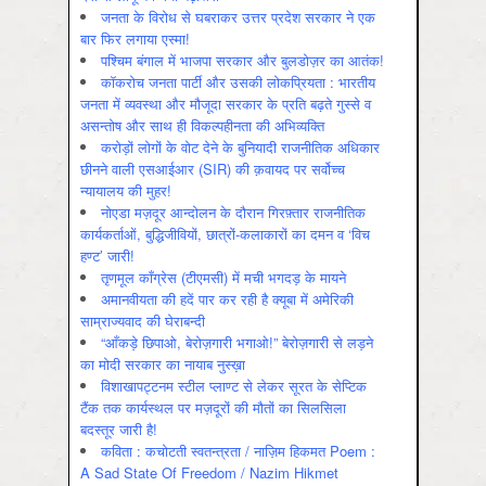
जनता के विरोध से घबराकर उत्तर प्रदेश सरकार ने एक
बार फिर लगाया एस्मा!
पश्चिम बंगाल में भाजपा सरकार और बुलडोज़र का आतंक!
कॉकरोच जनता पार्टी और उसकी लोकप्रियता : भारतीय
जनता में व्‍यवस्‍था और मौजूदा सरकार के प्रति बढ़ते गुस्‍से व
असन्‍तोष और साथ ही विकल्‍पहीनता की अभिव्‍यक्ति
करोड़ों लोगों के वोट देने के बुनियादी राजनीतिक अधिकार
छीनने वाली एसआईआर (SIR) की क़वायद पर सर्वोच्च
न्यायालय की मुहर!
नोएडा मज़दूर आन्दोलन के दौरान गिरफ़्तार राजनीतिक
कार्यकर्ताओं, बुद्धिजीवियों, छात्रों-कलाकारों का दमन व ‘विच
हण्ट’ जारी!
तृणमूल काँग्रेस (टीएमसी) में मची भगदड़ के मायने
अमानवीयता की हदें पार कर रही है क्यूबा में अमेरिकी
साम्राज्यवाद की घेराबन्दी
“आँकड़े छिपाओ, बेरोज़गारी भगाओ!” बेरोज़गारी से लड़ने
का मोदी सरकार का नायाब नुस्ख़ा
विशाखापट्टनम स्टील प्लाण्ट से लेकर सूरत के सेप्टिक
टैंक तक कार्यस्थल पर मज़दूरों की मौतों का सिलसिला
बदस्तूर जारी है!
कविता : कचोटती स्वतन्त्रता / नाज़िम हिकमत Poem :
A Sad State Of Freedom / Nazim Hikmet