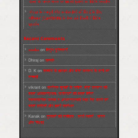
दिल्ली के जन्तर-मन्तर पर छात्रों-युवाओं का विरोध प्रदर्शन
‘नोएडा के मज़दूरों और कार्यकर्ताओं की रिहाई के लिए
अभियान’ (CaRWAN) के बैनर तले दिल्ली में विरोध
प्रदर्शन
Recent Comments
sneha
on
बिगुल पुस्तिकाएँ
Dhiraj
on
सम्पर्क
D. K
on
कश्मीर के हालात और मोदी सरकार के दावों की
सच्चाई
vikrant
on
कर्नाटक चुनावों के नतीजे, मोदी सरकार की
बढ़ती अलोकप्रियता, फ़ासिस्टों की बढ़ती बेचैनी,
साम्प्रदायिक उन्माद व अन्धराष्ट्रवादी लहर पैदा करने की
बढ़ती साज़िशें और हमारे कार्यभार
Kanak
on
पुस्‍तकों की पीडीएफ : कार्ल मार्क्‍स : जीवन
और शिक्षाएं