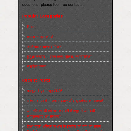
questions, please feel free contact.
Popular Categories
Slider
कारख़ाना इलाक़ों से
फ़ासीवाद / साम्‍प्रदायिकता
बुर्जुआ जनवाद – दमन तंत्र, पुलिस, न्‍यायपालिका
संघर्षरत जनता
Recent Posts
मज़दूर बिगुल – जून 2026
पश्चिम बंगाल में भाजपा सरकार और बुलडोज़र का आतंक!
अमानवीयता की हदें पार कर रही है क्यूबा में अमेरिकी
साम्राज्यवाद की घेराबन्दी
शिक्षा मंत्री धर्मेन्द्र प्रधान के इस्तीफ़े की माँग को लेकर