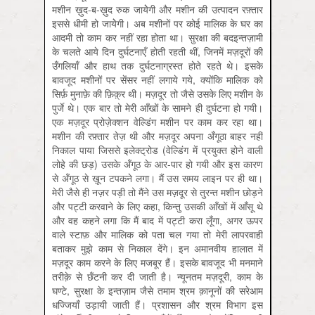
मशीन ख़ुद-ब-ख़ुद रुक जायेेगी और मशीन की उत्पादन रफ़्तार
इससे धीमी हो जायेेगी। अब मशीनों पर कोई मालिक के घर का
आदमी तो काम कर नहीं रहा होता था। सुरक्षा की बदइन्तज़ामी
के चलते आये दिन दुर्घटनाएँ होती रहती थीं, जिनमें मज़दूरों की
उँगलियाँ और हाथ तक दुर्घटनाग्रस्त होते रहते थे। इसके
बावजूद मशीनों पर सेंसर नहीं लगाये गये, क्योंकि मालिक को
सिर्फ़ मुनाफ़े की फ़िक़्र थी। मज़दूर तो जैसे उसके लिए मशीन के
पुर्जे थे। एक बार तो मेरी आँखों के सामने ही दुर्घटना हो गयी।
एक मज़दूर प्रोज़ेक्शन वेल्डिंग मशीन पर काम कर रहा था।
मशीन की रफ़्तार तेज़ थी और मज़दूर अपना अँगूठा बाहर नहीं
निकाल पाया जिससे इलेक्ट्रोड (वेल्डिंग में प्रयुक्त होने वाली
लोहे की छड़) उसके अँगूठ के आर-पार हो गयी और इस कारण
से अँगूठ से ख़ून टपकने लगा। मैं उस समय लाइन पर ही था।
मेरी जैसे ही नज़र पड़ी तो मैंने उस मज़दूर से तुरन्त मशीन छोड़ने
और पट्टी करवाने के लिए कहा, किन्तु उसकी आँखों में आँसू थे
और वह कहने लगा कि मैं बाद में पट्टी करा लूँगा, अगर ऊपर
वाले स्टाफ़ और मालिक को पता चल गया तो मेरी लापरवाही
बताकर मुझे काम से निकाल देंगे। इन अमानवीय हालात में
मज़दूर काम करने के लिए मजबूर हैं। इसके बावजूद भी मनमाने
तरीक़े से छँटनी कर दी जाती है। न्यूनतम मज़दूरी, काम के
घण्टे, सुरक्षा के इन्तज़ाम जैसे तमाम श्रम क़ानूनों की सरेआम
धज्जियाँ उड़ायी जाती हैं। प्रशासन और श्रम विभाग इस