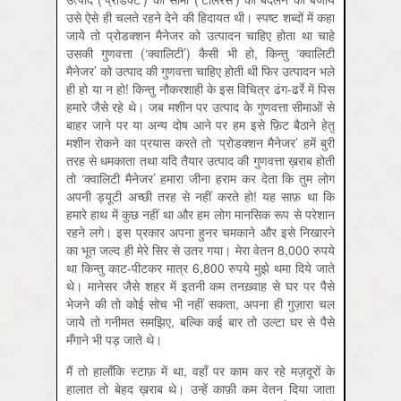
उसे ऐसे ही चलते रहने देने की हिदायत थी। स्पष्ट शब्दों में कहा
जायेे तो प्रोडक्शन मैनेजर को उत्पादन चाहिए होता था चाहे
उसकी गुणवत्ता (‘क्वालिटी’) कैसी भी हो, किन्तु ‘क्वालिटी
मैनेजर’ को उत्पाद की गुणवत्ता चाहिए होती थी फिर उत्पादन भले
ही हो या न हो! किन्तु नौकरशाही के इस विचित्र ढंग-ढर्रे में पिस
हमारे जैसे रहे थे। जब मशीन पर उत्पाद के गुणवत्ता सीमाओं से
बाहर जाने पर या अन्य दोष आने पर हम इसे फ़िट बैठाने हेतु
मशीन रोकने का प्रयास करते तो ‘प्रोडक्शन मैनेजर’ हमें बुरी
तरह से धमकाता तथा यदि तैयार उत्पाद की गुणवत्ता ख़राब होती
तो ‘क्वालिटी मैनेजर’ हमारा जीना हराम कर देता कि तुम लोग
अपनी ड्यूटी अच्छी तरह से नहीं करते हो! यह साफ़ था कि
हमारे हाथ में कुछ नहीं था और हम लोग मानसिक रूप से परेशान
रहने लगे। इस प्रकार अपना हुनर चमकाने और इसे निखारने
का भूत जल्द ही मेरे सिर से उतर गया। मेरा वेतन 8,000 रुपये
था किन्तु काट-पीटकर मात्र 6,800 रुपये मुझे थमा दिये जाते
थे। मानेसर जैसे शहर में इतनी कम तनख़्वाह से घर पर पैसे
भेजने की तो कोई सोच भी नहीं सकता, अपना ही गुज़ारा चल
जायेे तो गनीमत समझिए, बल्कि कई बार तो उल्टा घर से पैसे
मँगाने भी पड़ जाते थे।
मैं तो हालाँकि स्टाफ़ में था, वहाँ पर काम कर रहे मज़दूरों के
हालात तो बेहद ख़राब थे। उन्हें काफ़ी कम वेतन दिया जाता