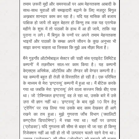
तमाम ज़रूरी मुद्दों और समस्याओं पर आम मेहनतकश आबादी के
साथ-साथ युवाओं की समझदारी बढ़ाने के लिए मज़दूर बिगुल
अख़बार शानदार काम कर रहा है। यदि यह मासिक की बजाय
पाक्षिक हो जायेे तो बहुत बेहतर हो किन्तु तब तक यह प्रत्येक
महीने के शुरू में तो पाठकों के हाथ में आ ही जायेे, ताकि यह
पुराना न लगे। मैं बिगुल के पन्नों पर अपने तमाम मेहनतकश
भाइयों और पाठकों के समक्ष अपने जीवन के कुछ अनुभव भी
साझा करना चाहता था जिसका कि मुझे अब मौक़ा मिला है।
मैंने गुड़गाँव ऑटोमोबाइल सेक्टर की ‘वाही संस प्राइवेट लिमिटेड
कम्पनी’ में तक़रीबन साल-भर काम किया है। यह कम्पनी
केएसएस अभिषेक, ऑटोलिव और लैण्डर की वेण्डर कम्पनी है।
यह कम्पनी बहुत ही तेज़ी से विस्तारित हो रही है। एक परिचित
के माध्यम से मेरा ‘इण्टरव्यू’ कम्पनी में हुआ था। मैं बीटेक करके
गया था जबकि मेरा ‘इण्टरव्यू’ लेने वाला सज्जन सिर्फ़ बीए पास
था। जो ‘टेक्निकल इण्टरव्यू’ वह ले रहा था, उसके बारे में उसे
ज़रा भी ज्ञान नहीं था। ‘इण्टरव्यू’ के बाद मुझे 10 दिन हेतु
‘ट्रेनिंग’ पर रख लिया गया उसके बाद काम देखकर ही आगे
रखने का तय हुआ। मुझे गुणवत्ता जाँच विभाग (‘क्वालिटी
कण्ट्रोल डिपार्टमेण्ट’) में रखा गया था। यहाँ पर उत्पाद
(‘प्रोडक्ट’) यदि गुणवत्ता की सीमा से बाहर भी जा रहा हो किन्तु
रिजेक्शन नहीं आ रही हो तो भी उत्पादन चलते रहने देना था।
उत्पाद (‘प्रोडक्ट’) की सीमा (‘टोलरेंस’) को बदलने की बजाय