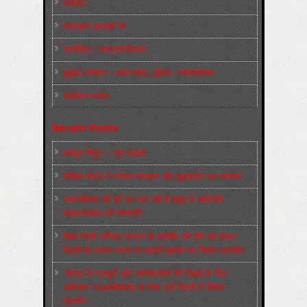
Slider
कारख़ाना इलाक़ों से
फ़ासीवाद / साम्‍प्रदायिकता
बुर्जुआ जनवाद – दमन तंत्र, पुलिस, न्‍यायपालिका
संघर्षरत जनता
Recent Posts
मज़दूर बिगुल – जून 2026
पश्चिम बंगाल में भाजपा सरकार और बुलडोज़र का आतंक!
अमानवीयता की हदें पार कर रही है क्यूबा में अमेरिकी
साम्राज्यवाद की घेराबन्दी
शिक्षा मंत्री धर्मेन्द्र प्रधान के इस्तीफ़े की माँग को लेकर
दिल्ली के जन्तर-मन्तर पर छात्रों-युवाओं का विरोध प्रदर्शन
‘नोएडा के मज़दूरों और कार्यकर्ताओं की रिहाई के लिए
अभियान’ (CaRWAN) के बैनर तले दिल्ली में विरोध
प्रदर्शन