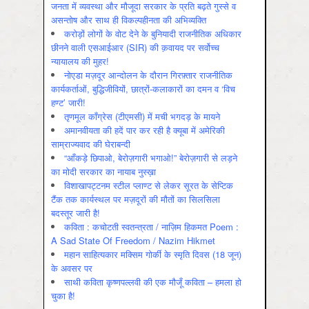
जनता में व्‍यवस्‍था और मौजूदा सरकार के प्रति बढ़ते गुस्‍से व
असन्‍तोष और साथ ही विकल्‍पहीनता की अभिव्‍यक्ति
करोड़ों लोगों के वोट देने के बुनियादी राजनीतिक अधिकार
छीनने वाली एसआईआर (SIR) की क़वायद पर सर्वोच्च
न्यायालय की मुहर!
नोएडा मज़दूर आन्दोलन के दौरान गिरफ़्तार राजनीतिक
कार्यकर्ताओं, बुद्धिजीवियों, छात्रों-कलाकारों का दमन व ‘विच
हण्ट’ जारी!
तृणमूल काँग्रेस (टीएमसी) में मची भगदड़ के मायने
अमानवीयता की हदें पार कर रही है क्यूबा में अमेरिकी
साम्राज्यवाद की घेराबन्दी
“आँकड़े छिपाओ, बेरोज़गारी भगाओ!” बेरोज़गारी से लड़ने
का मोदी सरकार का नायाब नुस्ख़ा
विशाखापट्टनम स्टील प्लाण्ट से लेकर सूरत के सेप्टिक
टैंक तक कार्यस्थल पर मज़दूरों की मौतों का सिलसिला
बदस्तूर जारी है!
कविता : कचोटती स्वतन्त्रता / नाज़िम हिकमत Poem :
A Sad State Of Freedom / Nazim Hikmet
महान साहित्यकार मक्सिम गोर्की के स्मृति दिवस (18 जून)
के अवसर पर
साथी कविता कृष्णपल्लवी की एक मौजूँ कविता – हमला हो
चुका है!