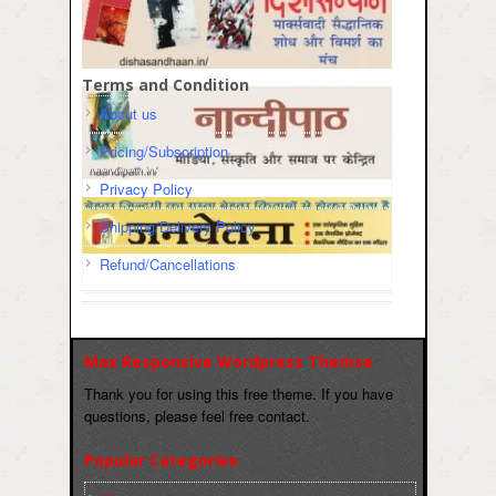
Terms and Condition
About us
Pricing/Subscription
Privacy Policy
Shipping/Delivery Policy
Refund/Cancellations
Max Responsive Wordpress Themse
Thank you for using this free theme. If you have
questions, please feel free contact.
Popular Categories