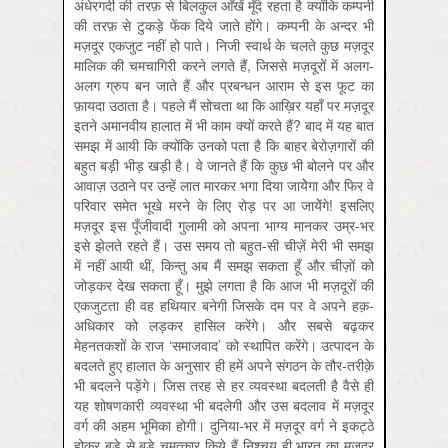
अंधेरगर्दी की तरफ़ से बिलकुल आँखें मूँदे रहता है क्योंकि कम्पनी
की तरफ़ से टुकड़े फेंक दिये जाते होंगे। कम्पनी के अन्दर भी
मज़दूर एकजुट नहीं हो पाते। निजी स्वार्थ के चलते कुछ मज़दूर
मालिक की चमचागिरी करने लगते हैं, जिससे मज़दूरों में अलग-
अलग ग्रुप बन जाते हैं और प्रबन्धन आराम से इस फूट का
फ़ायदा उठाता है। पहले मैं सोचता था कि आख़िर यहाँ पर मज़दूर
इतने अमानवीय हालात में भी काम क्यों करते हैं? बाद में यह बात
समझ में आयी कि क्योंकि उनको पता है कि बाहर बेरोज़गारों की
बहुत बड़ी भीड़ खड़ी है। वे जानते हैं कि कुछ भी बोलने पर और
आवाज़ उठाने पर उन्हें लात मारकर भगा दिया जायेेगा और फिर वे
परिवार समेत भूखे मरने के लिए रोड़ पर आ जायेेंगे! इसलिए
मज़दूर इस पूँजीवादी गुलामी को अपना भाग्य मानकर उम्र-भर
इसे झेलते रहते हैं। उस समय तो बहुत-सी चीज़ें मेरी भी समझ
में नहीं आयी थीं, किन्तु अब मैं समझ सकता हूँ और चीज़ों को
जोड़कर देख सकता हूँ। मुझे लगता है कि आज भी मज़दूरों की
एकजुटता ही वह हथियार बनेगी जिसके दम पर वे अपने हक़-
अधिकार को लड़कर हासिल करेंगे। और सबसे बढ़कर
मेहनतकशों के राज ‘समाजवाद’ को स्थापित करेंगे। उत्पादन के
बदलते हुए हालात के अनुसार ही हमें अपने संगठन के तौर-तरीक़े
भी बदलने पड़ेंगे। जिस तरह से हर व्यवस्था बदलती है वैसे ही
यह शोषणकारी व्यवस्था भी बदलेगी और उस बदलाव में मज़दूर
वर्ग की अहम भूमिका होगी। दुनिया-भर में मज़दूर वर्ग ने इकट्ठे
होकर बड़े से बड़े चमत्कार किये हैं निश्चय ही भारत का मज़दूर