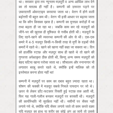
था। सरकार द्वारा तय न्यूनतम मज़दूरी व अन्य आर्थिक लाभ देने
का तो मतलब ही नहीं है। कम्पनी को ज़रूरत पड़ने पर
ज़बरदस्ती ओवरटाइम करवाया जाता था। वेतन में होने वाली
बढ़ोत्तरी भी बहुत कम थी। वेतन भी इसी आधार पर बढ़ाया जाता
था कि कौन किसका ख़ास है। कम्पनी का मुनाफ़ा करोड़ों में था
तथा बढ़ता ही जा रहा था। जबकि काम कर रहे मज़दूरों को
जीने-भर की ख़ुराक ही मुश्किल से नसीब होती थी। मज़दूरों के
लिए रहने-खाने की व्यवस्था कम्पनी की ओर से थी। एक-एक
कमरे में 4-5 मज़दूर किसी-न-किसी तरह से मुर्गी के दड़बों जैसे
कमरों में रहते थे। खाने को खाना नहीं कहा जा सकता था। दिन
को हालाँकि स्टाफ़ और मज़दूर साथ ही खाते थे तो खाने की
गुणवत्ता अपेक्षाकृत ठीक होती थी, किन्तु अन्य समय मज़दूरों को
बेहद घटिया खाना परोसा जाता था। शौचालय और स्नानागार भी
लगातार बदबू करते रहते थे, क्योंकि इन्हें मालिक को तो
इस्तेमाल करना होता नहीं था!
कम्पनी में मज़दूरों पर काम का दबाव बहुत ज़्यादा रहता था।
शोषण की चक्की में मज़दूर सबसे निचले पायदान पर जो थे।
ऊपर से लेकर डाँट-फटकार रिसती हुई स्टाफ़ तक आती थी,
फिर यह गाली-गलौज बनकर मज़दूरों पर बरसती थी। मज़दूरों
की कार्यस्थिति भी सुरक्षित नहीं थी। मशीनों पर सेंसर नहीं
लगाये गये थे, क्योंकि यदि सेंसर लगाये जाते तो काम करते वक़्त
यदि मज़दूर का हाथ या शरीर का कोई अंग आ जायेे तो उससे