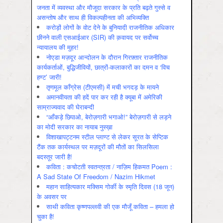
जनता में व्‍यवस्‍था और मौजूदा सरकार के प्रति बढ़ते गुस्‍से व
असन्‍तोष और साथ ही विकल्‍पहीनता की अभिव्‍यक्ति
करोड़ों लोगों के वोट देने के बुनियादी राजनीतिक अधिकार
छीनने वाली एसआईआर (SIR) की क़वायद पर सर्वोच्च
न्यायालय की मुहर!
नोएडा मज़दूर आन्दोलन के दौरान गिरफ़्तार राजनीतिक
कार्यकर्ताओं, बुद्धिजीवियों, छात्रों-कलाकारों का दमन व ‘विच
हण्ट’ जारी!
तृणमूल काँग्रेस (टीएमसी) में मची भगदड़ के मायने
अमानवीयता की हदें पार कर रही है क्यूबा में अमेरिकी
साम्राज्यवाद की घेराबन्दी
“आँकड़े छिपाओ, बेरोज़गारी भगाओ!” बेरोज़गारी से लड़ने
का मोदी सरकार का नायाब नुस्ख़ा
विशाखापट्टनम स्टील प्लाण्ट से लेकर सूरत के सेप्टिक
टैंक तक कार्यस्थल पर मज़दूरों की मौतों का सिलसिला
बदस्तूर जारी है!
कविता : कचोटती स्वतन्त्रता / नाज़िम हिकमत Poem :
A Sad State Of Freedom / Nazim Hikmet
महान साहित्यकार मक्सिम गोर्की के स्मृति दिवस (18 जून)
के अवसर पर
साथी कविता कृष्णपल्लवी की एक मौजूँ कविता – हमला हो
चुका है!