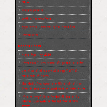
Slider
कारख़ाना इलाक़ों से
फ़ासीवाद / साम्‍प्रदायिकता
बुर्जुआ जनवाद – दमन तंत्र, पुलिस, न्‍यायपालिका
संघर्षरत जनता
Recent Posts
मज़दूर बिगुल – जून 2026
पश्चिम बंगाल में भाजपा सरकार और बुलडोज़र का आतंक!
अमानवीयता की हदें पार कर रही है क्यूबा में अमेरिकी
साम्राज्यवाद की घेराबन्दी
शिक्षा मंत्री धर्मेन्द्र प्रधान के इस्तीफ़े की माँग को लेकर
दिल्ली के जन्तर-मन्तर पर छात्रों-युवाओं का विरोध प्रदर्शन
‘नोएडा के मज़दूरों और कार्यकर्ताओं की रिहाई के लिए
अभियान’ (CaRWAN) के बैनर तले दिल्ली में विरोध
प्रदर्शन