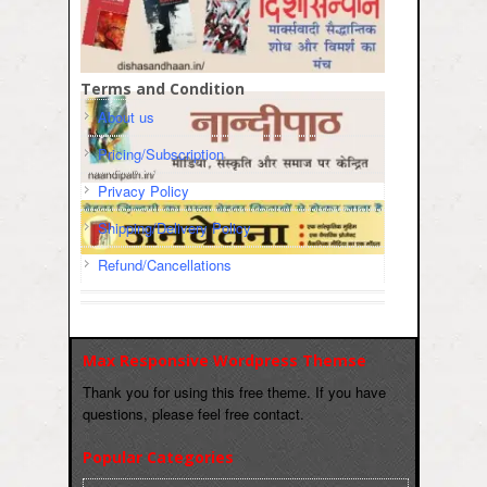
Terms and Condition
About us
Pricing/Subscription
Privacy Policy
Shipping/Delivery Policy
Refund/Cancellations
Max Responsive Wordpress Themse
Thank you for using this free theme. If you have
questions, please feel free contact.
Popular Categories