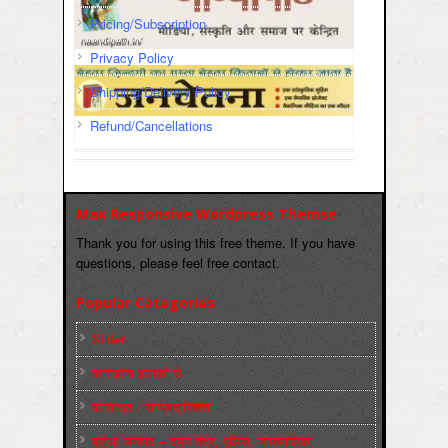
Pricing/Subscription
Privacy Policy
Shipping/Delivery Policy
Refund/Cancellations
Max Responsive Wordpress Themse
Thank you for using this free theme. If you have
questions, please feel free contact.
Popular Categories
Slider
कारख़ाना इलाक़ों से
फ़ासीवाद / साम्‍प्रदायिकता
बुर्जुआ जनवाद – दमन तंत्र, पुलिस, न्‍यायपालिका