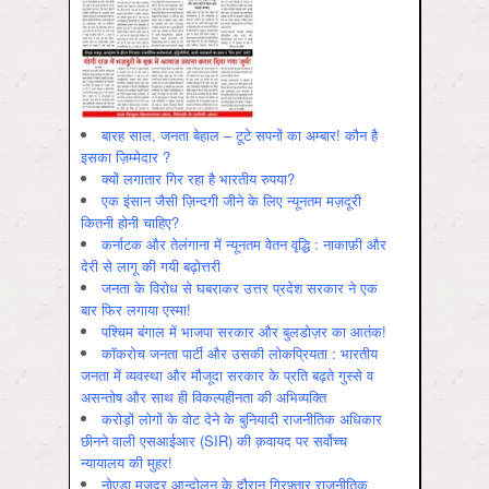
बारह साल, जनता बेहाल – टूटे सपनों का अम्बार! कौन है
इसका ज़िम्मेदार ?
क्यों लगातार गिर रहा है भारतीय रुपया?
एक इंसान जैसी ज़िन्दगी जीने के लिए न्यूनतम मज़दूरी
कितनी होनी चाहिए?
कर्नाटक और तेलंगाना में न्यूनतम वेतन वृद्धि : नाकाफ़ी और
देरी से लागू की गयी बढ़ोत्तरी
जनता के विरोध से घबराकर उत्तर प्रदेश सरकार ने एक
बार फिर लगाया एस्मा!
पश्चिम बंगाल में भाजपा सरकार और बुलडोज़र का आतंक!
कॉकरोच जनता पार्टी और उसकी लोकप्रियता : भारतीय
जनता में व्‍यवस्‍था और मौजूदा सरकार के प्रति बढ़ते गुस्‍से व
असन्‍तोष और साथ ही विकल्‍पहीनता की अभिव्‍यक्ति
करोड़ों लोगों के वोट देने के बुनियादी राजनीतिक अधिकार
छीनने वाली एसआईआर (SIR) की क़वायद पर सर्वोच्च
न्यायालय की मुहर!
नोएडा मज़दूर आन्दोलन के दौरान गिरफ़्तार राजनीतिक