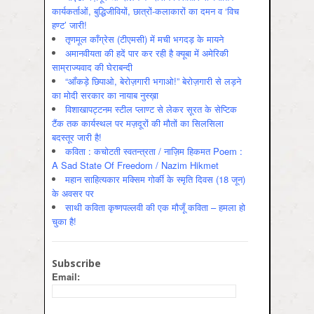
कार्यकर्ताओं, बुद्धिजीवियों, छात्रों-कलाकारों का दमन व ‘विच
हण्ट’ जारी!
तृणमूल काँग्रेस (टीएमसी) में मची भगदड़ के मायने
अमानवीयता की हदें पार कर रही है क्यूबा में अमेरिकी
साम्राज्यवाद की घेराबन्दी
“आँकड़े छिपाओ, बेरोज़गारी भगाओ!” बेरोज़गारी से लड़ने
का मोदी सरकार का नायाब नुस्ख़ा
विशाखापट्टनम स्टील प्लाण्ट से लेकर सूरत के सेप्टिक
टैंक तक कार्यस्थल पर मज़दूरों की मौतों का सिलसिला
बदस्तूर जारी है!
कविता : कचोटती स्वतन्त्रता / नाज़िम हिकमत Poem :
A Sad State Of Freedom / Nazim Hikmet
महान साहित्यकार मक्सिम गोर्की के स्मृति दिवस (18 जून)
के अवसर पर
साथी कविता कृष्णपल्लवी की एक मौजूँ कविता – हमला हो
चुका है!
Subscribe
Email: