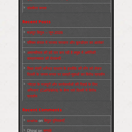
संघर्षरत जनता
Recent Posts
मज़दूर बिगुल – जून 2026
पश्चिम बंगाल में भाजपा सरकार और बुलडोज़र का आतंक!
अमानवीयता की हदें पार कर रही है क्यूबा में अमेरिकी
साम्राज्यवाद की घेराबन्दी
शिक्षा मंत्री धर्मेन्द्र प्रधान के इस्तीफ़े की माँग को लेकर
दिल्ली के जन्तर-मन्तर पर छात्रों-युवाओं का विरोध प्रदर्शन
‘नोएडा के मज़दूरों और कार्यकर्ताओं की रिहाई के लिए
अभियान’ (CaRWAN) के बैनर तले दिल्ली में विरोध
प्रदर्शन
Recent Comments
sneha
on
बिगुल पुस्तिकाएँ
Dhiraj
on
सम्पर्क