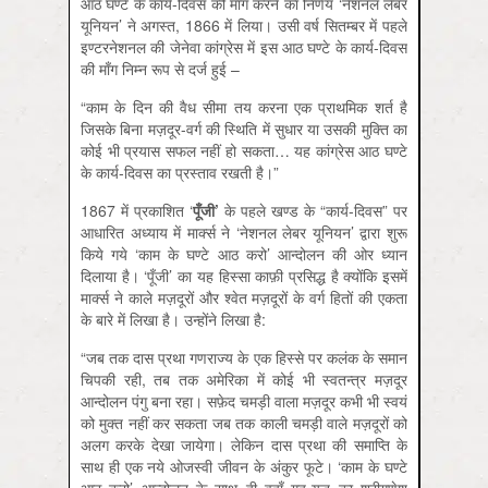
आठ घण्टे के कार्य-दिवस की माँग करने का निर्णय ‘नेशनल लेबर
यूनियन’ ने अगस्त, 1866 में लिया। उसी वर्ष सितम्बर में पहले
इण्टरनेशनल की जेनेवा कांग्रेस में इस आठ घण्टे के कार्य-दिवस
की माँग निम्न रूप से दर्ज हुई –
“काम के दिन की वैध सीमा तय करना एक प्राथमिक शर्त है
जिसके बिना मज़दूर-वर्ग की स्थिति में सुधार या उसकी मुक्ति का
कोई भी प्रयास सफल नहीं हो सकता… यह कांग्रेस आठ घण्टे
के कार्य-दिवस का प्रस्ताव रखती है।”
1867 में प्रकाशित ‘
पूँजी
’
के पहले खण्ड के “कार्य-दिवस” पर
आधारित अध्याय में मार्क्स ने ‘नेशनल लेबर यूनियन’ द्वारा शुरू
किये गये ‘काम के घण्टे आठ करो’ आन्दोलन की ओर ध्यान
दिलाया है। ‘पूँजी’ का यह हिस्सा काफ़ी प्रसिद्ध है क्योंकि इसमें
मार्क्स ने काले मज़दूरों और श्वेत मज़दूरों के वर्ग हितों की एकता
के बारे में लिखा है। उन्होंने लिखा है:
“जब तक दास प्रथा गणराज्य के एक हिस्से पर कलंक के समान
चिपकी रही, तब तक अमेरिका में कोई भी स्वतन्त्र मज़दूर
आन्दोलन पंगु बना रहा। सफ़ेद चमड़ी वाला मज़दूर कभी भी स्वयं
को मुक्त नहीं कर सकता जब तक काली चमड़ी वाले मज़दूरों को
अलग करके देखा जायेगा। लेकिन दास प्रथा की समाप्ति के
साथ ही एक नये ओजस्वी जीवन के अंकुर फूटे। ‘काम के घण्टे