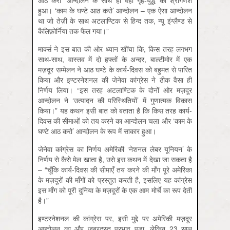
आठ करो’ आन्दोलन के साथ ही वहाँ गृह-युद्ध का श्रीगणेश
हुआ। ‘काम के घण्टे आठ करो’ आन्दोलन – एक ऐसा आन्दोलन
था जो तेज़ी के साथ अटलाण्टिक से हिन्द तक, न्यू इंग्लैण्ड से
कैलिफ़ोर्निया तक फैल गया।”
मार्क्स ने इस बात की ओर ध्यान खींचा कि, किस तरह लगभग
साथ-साथ, वास्तव में दो हफ्तों के अन्दर, बाल्टीमोर में एक
मज़दूर सम्मेलन ने आठ घण्टे के कार्य-दिवस को बहुमत से पारित
किया और इण्टरनेशनल की जेनेवा कांग्रेस ने ठीक वैसा ही
निर्णय लिया। “इस तरह अटलाण्टिक के दोनों ओर मज़दूर
आन्दोलन ने ‘उत्पादन की परिस्थितियों’ में गुणात्मक विकास
किया।” यह कथन इसी बात को बताता है कि किस तरह कार्य-
दिवस की सीमाओं को तय करने का आन्दोलन चला और ‘काम के
घण्टे आठ करो’ आन्दोलन के रूप में साकार हुआ।
जेनेवा कांग्रेस का निर्णय अमेरिकी ‘नेशनल लेबर यूनियन’ के
निर्णय से कैसे मेल खाता है, उसे इस कथन में देखा जा सकता है
– “चूँकि कार्य-दिवस की सीमाएँ तय करने की माँग पूरे अमेरिका
के मज़दूरों की माँगों को प्रस्तुत करती है, इसलिए यह कांग्रेस
इस माँग को पूरी दुनिया के मज़दूरों के एक आम मोर्चे का रूप देती
है।”
इण्टरनेशनल की कांग्रेस पर, इसी मुद्दे पर अमेरिकी मज़दूर
आन्दोलन का और ज़बरदस्त प्रभाव पड़ा, लेकिन 23 साल