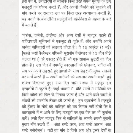
इस पर्चे में, फ़ैक्टरियों के मालिक किस तरह अपने मुनाफ़े के लिए
मज़दूरों का शोषण करते हैं, और अपनी स्थिति को सुधारने की
माँग करने पर सरकार उन पर किस तरह अत्याचार करती है,
यह बताने के बाद लेनिन मज़दूरों को मई-दिवस के महत्त्व के बारे
में बताते हैं।
“फ़्रांस, जर्मनी, इंग्लैण्ड और अन्य देशों में मज़दूर पहले ही
शक्तिशाली यूनियनों में एकजुट हो चुके हैं, और उन्होंने अपने
अनेक अधिकारों को लड़कर जीता है। वे 19 अप्रैल (1 मई)
[पहले रुसी कैलेण्डर पश्चिमी यूरोपीय कैलेण्डर से 13 दिन पीछे
चलता था।] को एकत्र होते हैं, जो एक सामान्य छुट्टी का दिन
होता है। उस दिन वे दमघोंटू कारख़ानों को छोड़कर, संगीत की
लय पर अपने लहराते हुए झण्डों के साथ शहर की मुख्य सड़कों
पर मार्च करते हैं – अपने मालिकों को लगातार अपनी बढ़ती हुई
शक्ति दिखलाते हुए। उस दिन भारी संख्या में मज़दूर इन
प्रदर्शनों में जुटते हैं, जहाँ भाषणों में, बीते सालों में मालिकों पर
मिली जीतों को फिर से गिनाया जाता है और आने वाले सालों में
संघर्षों की रणनीति तैयार की जाती है। इन प्रदर्शनों में मज़दूरों
की हुँकार के नीचे दबे मालिकों की यह हिम्मत नहीं होती कि वे
कारख़ानों में न आने के लिए मज़दूरों पर एक पैसे का भी जुर्माना
करें। उसी दिन मज़दूर फिर से मालिकों के सामने अपनी पुरानी
मुख्य माँग रखते हैं : ‘आठ घण्टे काम, आठ घण्टे आराम, आठ
घण्टे मनोरंजन’। यही वह माँग है जिसे आप और दूसरे देशों के