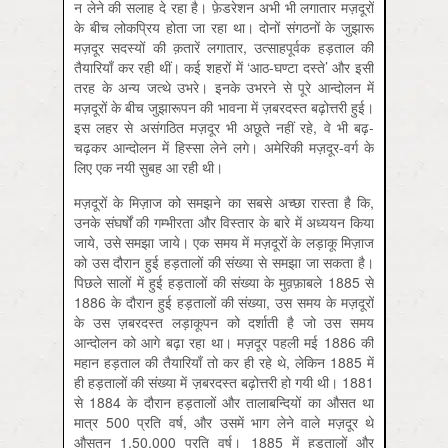
न लेने की सलाह दे रहा है। फ़ेडरेशन अभी भी लगातार मज़दूरों
के बीच लोकप्रिय होता जा रहा था। दोनों संगठनों के जुझारू
मज़दूर सदस्यों की क़तारें लगातार, उत्साहपूर्वक हड़ताल की
तैयारियाँ कर रही थीं। कई शहरों में ‘आठ-घण्टा दस्ते’ और इसी
तरह के अन्य जत्थे उभरे। इनके उभरने से पूरे आन्दोलन में
मज़दूरों के बीच जुझारूपन की भावना में ज़बरदस्त बढ़ोत्तरी हुई।
इस लहर से असंगठित मज़दूर भी अछूते नहीं रहे, वे भी बढ़-
चढ़कर आन्दोलन में हिस्सा लेने लगे। अमेरिकी मज़दूर-वर्ग के
लिए एक नयी सुबह आ रही थी।
मज़दूरों के मिज़ाज को समझने का सबसे अच्छा रास्ता है कि,
उनके संघर्षों की गम्भीरता और विस्तार के बारे में अध्ययन किया
जाये, उसे समझा जाये। एक समय में मज़दूरों के लड़ाकू मिज़ाज
को उस दौरान हुई हड़तालों की संख्या से समझा जा सकता है।
पिछले सालों में हुई हड़तालों की संख्या के मुव़फ़ाबले 1885 से
1886 के दौरान हुई हड़तालों की संख्या, उस समय के मज़दूरों
के उस ज़बरदस्त लड़ाकूपन को दर्शाती है जो उस समय
आन्दोलन को आगे बढ़ा रहा था। मज़दूर पहली मई 1886 की
महान हड़ताल की तैयारियाँ तो कर ही रहे थे, लेकिन 1885 में
ही हड़तालों की संख्या में ज़बरदस्त बढ़ोत्तरी हो गयी थी। 1881
से 1884 के दौरान हड़तालों और तालाबन्दियों का औसत था
मात्र 500 प्रति वर्ष, और उसमें भाग लेने वाले मज़दूर थे
औसतन 1,50,000 प्रति वर्ष। 1885 में हड़तालों और