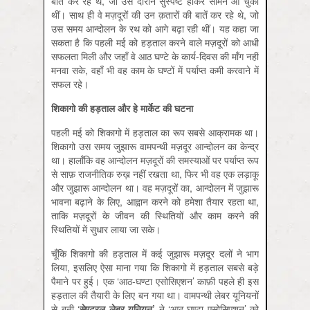
बातें कर रहे थे, जो उस दौरान सुस्पष्ट होकर सामने आ चुकी
थीं। साथ ही वे मज़दूरों की उन क़तारों की बातें कर रहे थे, जो
उस समय आन्दोलन के रथ को आगे बढ़ा रही थीं। यह कहा जा
सकता है कि पहली मई को हड़ताल करने वाले मज़दूरों को आधी
सफलता मिली और जहाँ वे आठ घण्टे के कार्य-दिवस की माँग नहीं
मनवा सके, वहाँ भी वह काम के घण्टों में पर्याप्त कमी करवाने में
सफल रहे।
शिकागो की हड़ताल और हे मार्केट की घटना
पहली मई को शिकागो में हड़ताल का रूप सबसे आक्रामक था।
शिकागो उस समय जुझारू वामपन्थी मज़दूर आन्दोलन का केन्द्र
था। हालाँकि वह आन्दोलन मज़दूरों की समस्याओं पर पर्याप्त रूप
से साफ़ राजनीतिक रुख़ नहीं रखता था, फिर भी वह एक लड़ाकू
और जुझारू आन्दोलन था। वह मज़दूरों का, आन्दोलन में जुझारू
भावना बढ़ाने के लिए, आह्वान करने को हमेशा तैयार रहता था,
ताकि मज़दूरों के जीवन की स्थितियों और काम करने की
स्थितियों में सुधार लाया जा सके।
चूँकि शिकागो की हड़ताल में कई जुझारू मज़दूर दलों ने भाग
लिया, इसलिए ऐसा माना गया कि शिकागो में हड़ताल सबसे बड़े
पैमाने पर हुई। एक ‘आठ-घण्टा एसोसिएशन’ काफ़ी पहले ही इस
हड़ताल की तैयारी के लिए बन गया था। वामपन्थी लेबर यूनियनों
से बनी ‘
सेण्ट्रल लेबर यूनियन
’
ने ‘आठ-घण्टा एसोसिएशन’ को