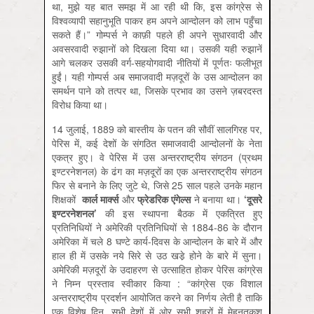
था, मुझे यह बात समझ में आ रही थी कि, इस कांग्रेस से
विश्वव्यापी सहानुभूति पाकर हम अपने आन्दोलन को लाभ पहुँचा
सकते हैं।” गोम्पर्स ने काफ़ी पहले ही अपने सुधारवादी और
अवसरवादी रुझानों को दिखला दिया था। उसकी यही रुझानें
आगे चलकर उसकी वर्ग-सहयोगवादी नीतियों में पूर्णतः फलीभूत
हुईं। यही गोम्पर्स अब समाजवादी मज़दूरों के उस आन्दोलन का
समर्थन पाने को तत्पर था, जिसके प्रभाव का उसने ज़बरदस्त
विरोध किया था।
14 जुलाई, 1889 को बास्तीय के पतन की सौवीं सालगिरह पर,
पेरिस में, कई देशों के संगठित समाजवादी आन्दोलनों के नेता
एकत्र हुए। वे पेरिस में उस अन्तरराष्ट्रीय संगठन (प्रथम
इण्टरनेशनल) के ढंग का मज़दूरों का एक अन्तरराष्ट्रीय संगठन
फिर से बनाने के लिए जुटे थे, जिसे 25 साल पहले उनके महान
शिक्षकों
कार्ल मार्क्स
और
फ्रेडरिक एंगेल्स
ने बनाया था।
‘
दूसरे
इण्टरनेशनल
’
की इस स्थापना बैठक में एकत्रित हुए
प्रतिनिधियों ने अमेरिकी प्रतिनिधियों से 1884-86 के दौरान
अमेरिका में चले 8 घण्टे कार्य-दिवस के आन्दोलन के बारे में और
हाल ही में उसके नये सिरे से उठ खडे़ होने के बारे में सुना।
अमेरिकी मज़दूरों के उदाहरण से उत्साहित होकर पेरिस कांग्रेस
ने निम्न प्रस्ताव स्वीकार किया : “कांग्रेस एक विशाल
अन्तरराष्ट्रीय प्रदर्शन आयोजित करने का निर्णय लेती है ताकि
एक विशेष दिन, सभी देशों में ओर सभी शहरों में मेहनतकश