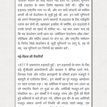
जीविका चलाने का कोई साधन नहीं होता था, इसलिए यूनियनें
उन्हें हड़ताल के समय विशेष सहायता देती थीं। चूँकि यह
हड़ताल राष्ट्रीय स्तर पर थी, और उन सभी संगठनों को शामिल
करती थी जो फ़ेडरेशन से जुड़ी हुई थीं, अतः इन सभी यूनियनों
को अपने नियमानुसार अपने सदस्यों से हड़ताल के लिए स्वीकृति
प्राप्त कर लेनी थी, ख़ासकर इसलिए भी क्योंकि, इन हड़तालों में
उनके फ़ण्डों का ख़र्चा भी शामिल था। यह बात ज़रूर याद रहे
कि यह फ़ेडरेशन यानी आज का ‘अमेरिकन फ़ेडरेशन ऑफ़ लेबर’
स्वैच्छिक और संघीय आधार पर बना था, और राष्ट्रीय सम्मेलन
के निर्णय सिर्फ़ फ़ेडरेशन से जुड़ी यूनियनों पर लागू थे, वह भी
तब, जब यूनियनें उन निर्णयों का समर्थन करें।
मई-दिवस की तैयारियाँ
1877 में ज़बरदस्त हड़तालें हुईं। इन हड़तालों के दमन के लिए
बड़े पूँजीवादी कारपोरेशनों और सरकार ने सैनिक दस्ते भेजे,
जिनका रेलवे और स्टील कारख़ानों के दसियों हज़ार मज़दूरों ने
बहादुरी से प्रतिरोध किया। इन संघर्षों का पूरे मज़दूर आन्दोलन
पर गहरा प्रभाव पड़ा। यह अमेरिका में पहला ऐसा जन-उभार था
जो राष्ट्रीय पैमाने पर हुआ था और अमेरिकी मज़दूर-वर्ग द्वारा
संचालित था। इन संघर्षों में ये मज़दूर राज्य और पूँजी की मिली
हुई शक्तियों से भले ही हार गये, लेकिन इस दौर के बाद अमेरिकी
मज़दूर समाज अपनी वर्ग स्थिति की ज़्यादा गहरी समझ, एक