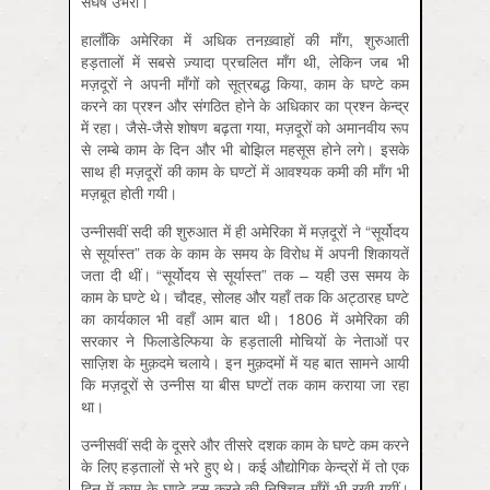
संघर्ष उभरा।
हालाँकि अमेरिका में अधिक तनख़्वाहों की माँग, शुरुआती
हड़तालों में सबसे ज़्यादा प्रचलित माँग थी, लेकिन जब भी
मज़दूरों ने अपनी माँगों को सूत्रबद्ध किया, काम के घण्टे कम
करने का प्रश्न और संगठित होने के अधिकार का प्रश्न केन्द्र
में रहा। जैसे-जैसे शोषण बढ़ता गया, मज़दूरों को अमानवीय रूप
से लम्बे काम के दिन और भी बोझिल महसूस होने लगे। इसके
साथ ही मज़दूरों की काम के घण्टों में आवश्यक कमी की माँग भी
मज़बूत होती गयी।
उन्नीसवीं सदी की शुरुआत में ही अमेरिका में मज़दूरों ने “सूर्योदय
से सूर्यास्त” तक के काम के समय के विरोध में अपनी शिकायतें
जता दी थीं। “सूर्योदय से सूर्यास्त” तक – यही उस समय के
काम के घण्टे थे। चौदह, सोलह और यहाँ तक कि अट्ठारह घण्टे
का कार्यकाल भी वहाँ आम बात थी। 1806 में अमेरिका की
सरकार ने फिलाडेल्फिया के हड़ताली मोचियों के नेताओं पर
साज़िश के मुक़दमे चलाये। इन मुक़दमों में यह बात सामने आयी
कि मज़दूरों से उन्नीस या बीस घण्टों तक काम कराया जा रहा
था।
उन्नीसवीं सदी के दूसरे और तीसरे दशक काम के घण्टे कम करने
के लिए हड़तालों से भरे हुए थे। कई औद्योगिक केन्द्रों में तो एक
दिन में काम के घण्टे दस करने की निश्चित माँगें भी रखी गयीं।