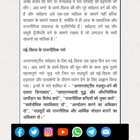
अच्छे बर्ताव की माँग या तनख़्वाह में दस फ़ीसदी की बढ़ोत्तरी की
माँग। आठ घण्टे के कार्य-दिवस की माँग पूरे सर्वहारा वर्ग की माँग
है और सर्वहारा उसे एक-एक मालिक के सामने नहीं बल्कि
सरकार के सामने रखता है, क्योंकि ये ही आज के सामाजिक और
राजनीतिक व्यवस्था के प्रतिनिधि हैं। सर्वहारा वर्ग यह माँग
समूचे पूँजीपति वर्ग के सामने रखता है जो उत्पादन के सभी
साधनों का मालिक है।”
मई-दिवस के राजनीतिक नारे
अन्तरराष्ट्रीय सर्वहारा के लिए मई-दिवस एक ख़ास दिन बन गया
था। आठ घण्टे के कार्य-दिवस की मूल माँग के साथ कुछ दूसरे
महत्त्वपूर्ण नारे जुड़ गये जिन पर मज़दूरों को मई-दिवस की
हड़ताल और प्रदर्शनों के दौरान ध्यान देने के लिए आह्वान किया
गया। इनमें ये नारे शामिल थे –
“
अन्तरराष्ट्रीय मज़दूर-वर्ग की
एकता ज़िन्दाबाद”
,
“सा
म्राज्यवादी युद्ध और औपनिवेशिक
उत्पीड़न का विरोध करो”,
“राजनीतिक बन्दियों को मुक्त करो”,
“सा
र्वभौमिक मताधिकार दो”
,
“
आन्दोलन करने का अधिकार
दो”
,
“म
ज़दूरों को राजनीतिक और आर्थिक संगठन बनाने का
अधिकार दो।”
पुरानी इण्टरनेशनल में मई-दिवस के प्रश्न पर आखि़री बार
1904 में एम्सटर्डम कांग्रेस में विचार हुआ था। मई-दिवस के