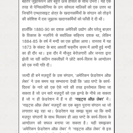
बेहतर जुझारूपन और बहुत ऊँचे हौसले के साथ उभरा। यह एक
तरह से पेन्सिलवेनिया के उन कोयला मालिकों को एक उत्तर था
जिन्होंने एन्थ्रासाइट क्षेत्र के खदानकर्मियों के संगठन को तोड़ने
की कोशिश में दस जुझारू खदानकर्मियों को फाँसी दे दी थी।
हालाँकि 1880-90 का दशक अमेरिकी उद्योग और घरेलू बाज़ार
के विकास के नज़रिये से सर्वाधिक सक्रिय दशक था, लेकिन
1884-85 के वर्ष में मन्दी का एक झोंका आया। वास्तव में यह
1873 के संकट के बाद आवर्ती चक्रीय क्रम में आयी हुई मन्दी
का ही दौर था। इस दौर में मौजूद बेरोज़गारी और जनता द्वारा
झेली जा रही कठिन तकलीफ़ों ने छोटे कार्य-दिवस के आन्दोलन
को एक नयी गति दी।
जल्दी ही बने मज़दूरों के उस संगठन, ‘अमेरिकन फ़ेडरेशन ऑफ़
लेबर’ ने उस समय यह सम्भावना देखी कि ‘आठ घण्टे के कार्य-
दिवस’ के नारे को एक ऐसे नारे की तरह इस्तेमाल किया जा
सकता है जो उन सारे मज़दूरों को एक झण्डे के नीचे ला सकता
है जो न ही फ़ेडरेशन में हैं न ही ‘
नाइट्स ऑफ़ लेबर
’
में।
‘नाइट्स ऑफ़ लेबर’ मज़दूरों का एक बहुत पुराना संगठन था जो
लगातार बढ़ रहा था। फ़ेडरेशन यह समझ चुका था कि सभी
मज़दूर संगठनों के साथ मिलकर ही आठ घण्टे के कार्य-दिवस के
आन्दोलन को सफल बनाया जा सकता है। यही समझकर
‘अमेरिकन फ़ेडरेशन ऑफ़ लेबर’ ने ‘नाइट्स ऑफ़ लेबर’ से इस