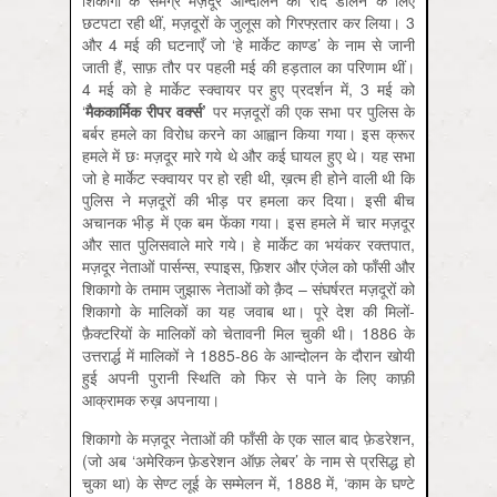
शिकागो के समग्र मज़दूर आन्दोलन को रौंद डालने के लिए
छटपटा रही थीं, मज़दूरों के जुलूस को गिरफ्ऱतार कर लिया। 3
और 4 मई की घटनाएँ जो ‘हे मार्केट काण्ड’ के नाम से जानी
जाती हैं, साफ़ तौर पर पहली मई की हड़ताल का परिणाम थीं।
4 मई को हे मार्केट स्क्वायर पर हुए प्रदर्शन में, 3 मई को
‘
मैककार्मिक रीपर वर्क्स
’
पर मज़दूरों की एक सभा पर पुलिस के
बर्बर हमले का विरोध करने का आह्वान किया गया। इस क्रूर
हमले में छः मज़दूर मारे गये थे और कई घायल हुए थे। यह सभा
जो हे मार्केट स्क्वायर पर हो रही थी, ख़त्म ही होने वाली थी कि
पुलिस ने मज़दूरों की भीड़ पर हमला कर दिया। इसी बीच
अचानक भीड़ में एक बम फेंका गया। इस हमले में चार मज़दूर
और सात पुलिसवाले मारे गये। हे मार्केट का भयंकर रक्तपात,
मज़दूर नेताओं पार्सन्स, स्पाइस, फ़िशर और एंजेल को फाँसी और
शिकागो के तमाम जुझारू नेताओं को क़ैद – संघर्षरत मज़दूरों को
शिकागो के मालिकों का यह जवाब था। पूरे देश की मिलों-
फ़ैक्टरियों के मालिकों को चेतावनी मिल चुकी थी। 1886 के
उत्तरार्द्ध में मालिकों ने 1885-86 के आन्दोलन के दौरान खोयी
हुई अपनी पुरानी स्थिति को फिर से पाने के लिए काफ़ी
आक्रामक रुख़ अपनाया।
शिकागो के मज़दूर नेताओं की फाँसी के एक साल बाद फ़ेडरेशन,
(जो अब ‘अमेरिकन फ़ेडरेशन ऑफ़ लेबर’ के नाम से प्रसिद्ध हो
चुका था) के सेण्ट लूई के सम्मेलन में, 1888 में, ‘काम के घण्टे