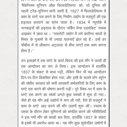
‘मैकेनिक्स यूनियन ऑफ़ फिलाडेल्फिया’ को, जो दुनिया की
पहली ट्रेड-यूनियन मानी जाती है, 1827 में फिलाडेल्फिया में
काम के घण्टे दस करने के लिए निर्माण-उद्योग के मज़दूरों की एक
हड़ताल करवाने का श्रेय जाता है। 1834 में न्यूयॉर्क में
नानबाइयों की हड़ताल के दौरान ‘वर्किंग मेन्स एडवोकेट’ नामक
अख़बार ने छापा था – “पावरोटी उद्योग में लगे कारीगर सालों से
मिस्र के गुलामों से भी ज़्यादा यातनाएँ झेल रहे हैं। उन्हें हर
चौबीस में से औसतन अट्ठारह से बीस घण्टों तक काम करना
होता है।”
उन इलाक़ों में दस घण्टे के कार्य-दिवस की इस माँग ने जल्दी ही
एक आन्दोलन का रूप ले लिया। इस आन्दोलन में हालाँकि
1837 के संकट से बाधा पड़ी, लेकिन फिर भी यह आन्दोलन
दिन-पर-दिन विकसित होता गया, और इसी के चलते वॉन ब्यूरेन
की संघीय सरकार को सभी सरकारी कर्मचारियों के लिए काम के
घण्टे दस करने की घोषणा करनी पड़ी। पूरे विश्व-भर में काम के
घण्टे दस करने का संघर्ष अगले कुछ दशकों में शुरू हो गया।
जैसे ही यह माँग कई उद्योगों में मान ली गयी, वैसे ही मज़दूरों ने
काम के घण्टे आठ करने की माँग उठानी शुरू की। पचास के
दशक के दौरान लेबर यूनियनों को संगठित करने की गतिविधियों
ने इस नयी माँग को काफ़ी बल दिया, हालाँकि 1857 के संकट
से इसमें भी अवरोध आया था। यह माँग कुछ सुसंगठित उद्योगों में