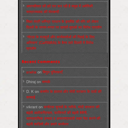
अमानवीयता की हदें पार कर रही है क्यूबा में अमेरिकी
साम्राज्यवाद की घेराबन्दी
शिक्षा मंत्री धर्मेन्द्र प्रधान के इस्तीफ़े की माँग को लेकर
दिल्ली के जन्तर-मन्तर पर छात्रों-युवाओं का विरोध प्रदर्शन
‘नोएडा के मज़दूरों और कार्यकर्ताओं की रिहाई के लिए
अभियान’ (CaRWAN) के बैनर तले दिल्ली में विरोध
प्रदर्शन
Recent Comments
sneha
on
बिगुल पुस्तिकाएँ
Dhiraj
on
सम्पर्क
D. K
on
कश्मीर के हालात और मोदी सरकार के दावों की
सच्चाई
vikrant
on
कर्नाटक चुनावों के नतीजे, मोदी सरकार की
बढ़ती अलोकप्रियता, फ़ासिस्टों की बढ़ती बेचैनी,
साम्प्रदायिक उन्माद व अन्धराष्ट्रवादी लहर पैदा करने की
बढ़ती साज़िशें और हमारे कार्यभार