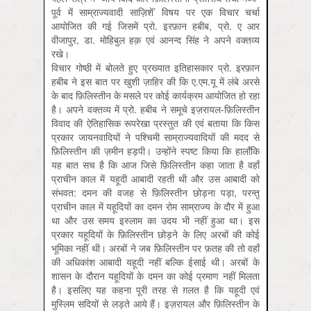
पूर्व में साम्राज्यवादी साज़ि‍शें’ विषय पर एक विचार चर्चा
आयोजित की गई जिसमें प्रो. इरफ़ान हबीब, प्रो. ए आर
वीजापुर, डा. मोहिबुल हक़ एवं आनन्द सिंह ने अपने वक्तव्य
रखे।
विचार गोष्ठी में बोलते हुए प्रख्यात इतिहासकार प्रो. इरफ़ान
हबीब ने इस बात पर खुशी ज़ाहिर की कि ए.एम.यू में लंबे अरसे
के बाद फ़ि‍लिस्तीन के मसले पर कोई कार्यक्रम आयोजित हो रहा
है। अपने वक्तव्य में प्रो. हबीब ने समूचे इज़रायल-फ़ि‍लिस्तीन
विवाद की ऐतिहासिक रूपरेखा प्रस्तुत की एवं बताया कि किस
प्रकार जायनवादियों ने पश्चिमी साम्राज्यवादियों की मदद से
फ़ि‍लिस्तीन की ज़मीन हड़पी। उन्होंने स्पष्ट किया कि हालाँकि
यह बात सच है कि आज जिसे फ़ि‍लिस्तीन कहा जाता है वहाँ
प्राचीन काल में यहूदी आबादी रहती थी और उस आबादी को
संभवत: दमन की वजह से फ़ि‍लिस्तीन छोड़ना पड़ा, परन्तु
प्राचीन काल में यहूदियों का दमन रोम साम्राज्य के दौर में हुआ
था और उस समय इस्लाम का उदय भी नहीं हुआ था। इस
प्रकार यहूदियों के फ़ि‍लिस्तीन छोड़ने के लिए अरबों की कोई
भूमिका नहीं थी। अरबों ने जब फ़ि‍लिस्तीन पर फ़तह की तो वहाँ
की अधिकांश आबादी यहूदी नहीं बल्कि ईसाई थी। अरबों के
शासन के दौरान यहूदियों के दमन का कोई प्रमाण नहीं मिलता
है। इसलिए यह कहना पूरी तरह से ग़लत है कि यहूदी एवं
मुस्लिम सदियों से लड़ते आये हैं। इज़रायल और फ़ि‍लिस्तीन के