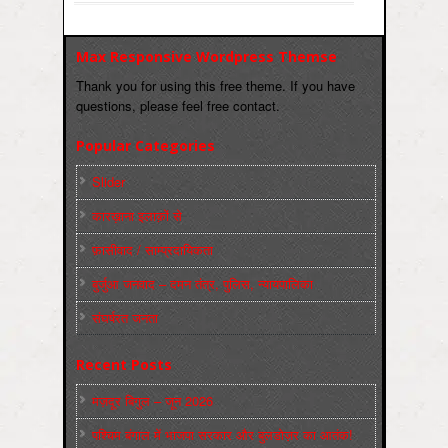
Max Responsive Wordpress Themse
Thank you for using this free theme. If you have
questions, please feel free contact.
Popular Categories
Slider
कारख़ाना इलाक़ों से
फ़ासीवाद / साम्‍प्रदायिकता
बुर्जुआ जनवाद – दमन तंत्र, पुलिस, न्‍यायपालिका
संघर्षरत जनता
Recent Posts
मज़दूर बिगुल – जून 2026
पश्चिम बंगाल में भाजपा सरकार और बुलडोज़र का आतंक!