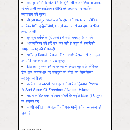
करोड़ों लोगों के वोट देने के बुनियादी राजनीतिक अधिकार
छीनने वाली एसआईआर (SIR) की क़वायद पर सर्वोच्च
न्यायालय की मुहर!
नोएडा मज़दूर आन्दोलन के दौरान गिरफ़्तार राजनीतिक
कार्यकर्ताओं, बुद्धिजीवियों, छात्रों-कलाकारों का दमन व ‘विच
हण्ट’ जारी!
तृणमूल काँग्रेस (टीएमसी) में मची भगदड़ के मायने
अमानवीयता की हदें पार कर रही है क्यूबा में अमेरिकी
साम्राज्यवाद की घेराबन्दी
“आँकड़े छिपाओ, बेरोज़गारी भगाओ!” बेरोज़गारी से लड़ने
का मोदी सरकार का नायाब नुस्ख़ा
विशाखापट्टनम स्टील प्लाण्ट से लेकर सूरत के सेप्टिक
टैंक तक कार्यस्थल पर मज़दूरों की मौतों का सिलसिला
बदस्तूर जारी है!
कविता : कचोटती स्वतन्त्रता / नाज़िम हिकमत Poem :
A Sad State Of Freedom / Nazim Hikmet
महान साहित्यकार मक्सिम गोर्की के स्मृति दिवस (18 जून)
के अवसर पर
साथी कविता कृष्णपल्लवी की एक मौजूँ कविता – हमला हो
चुका है!