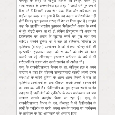
मध्यपूर्व के क्षेत्र के मौजूदा हालात का ज़िक्र करते हुए
साम्राज्यवाद के अन्तरविरोध इस क्षेत्र में सबसे घनीभूत रूप में
दिख रहे हैं जिसकी वजह से भयंकर हिंसा और अस्थिरता का
माहौल इस क़दर बना हुआ है कि यह कहना अतिशयोक्ति नहीं
होगी कि यह पूरा इलाका बारूद की ढेर पर टिका हुआ है। उन्होंने
कहा कि हालाँकि भारतीय हुक़्मरान फ़िलिस्तीनी अवाम के संघर्ष
से मुँह मोड़ते नज़र आ रहे हैं, लेकिन हिन्‍दुस्तान की अवाम को
फ़ि‍लिस्तीन की अवाम के जुझारू संघर्ष का पूरा साथ देना
चाहिए। उन्होंने दुनिया भर में चल रहे बहिष्कार, विनिवेश एवं
प्रतिबन्ध (बीडीएस) आन्दोलन के बारे में तथा नरेन्द्र मोदी की
प्रस्तावित इज़रायल यात्रा को रद्द करने की माँग को लेकर
चलाये जा रहे ऑनलाइन हस्ताक्षर अभियान के बारे में भी
श्रोताओं को बताया और उनसे समर्थन की अपील की।
एमयू के राजनीतिशास्त्र विभाग के डा. मोहिबुल हक़ ने अपने
वक्तव्य में कहा कि पश्चिमी साम्राज्यवादी ताक़तें अपनी तमाम
संस्थाओं के ज़रिये दुनिया के अलग-अलग हिस्सों में चल रहे
प्रतिरोध आन्दोलनों का अपराधीकरण करके उनको बदनाम देने
का काम कर रही हैं। फ़ि‍लिस्तीन का मुद्दा इसका सबसे ज्वलंत
उदाहरण है जहाँ लोगों को प्रतिरोध के ऊपर आतंकवाद का ठप्पा
लगाकर उसको कमज़ोर किया जा रहा है। एमयू के
राजनीतिशास्त्र विभाग के प्रो. वीजापुर ने भी फ़ि‍लिस्तीन के
लोगों के प्रतिरोध के प्रति अपना समर्थन जताया एवं कार्यक्रम
के आयोजन के लिए आयोजकों को धन्यवाद दिया।