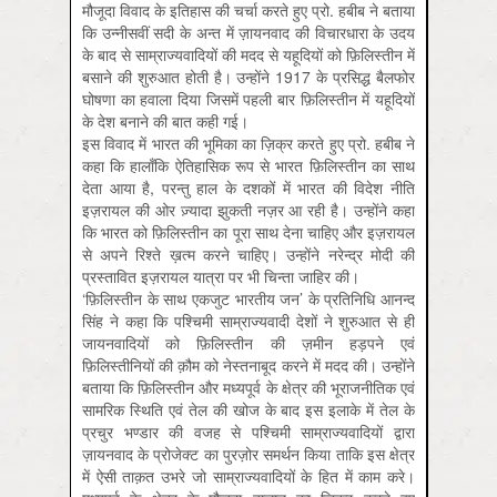
मौजूदा विवाद के इतिहास की चर्चा करते हुए प्रो. हबीब ने बताया
कि उन्नीसवीं सदी के अन्त में ज़ायनवाद की विचारधारा के उदय
के बाद से साम्राज्यवादियों की मदद से यहूदियों को फ़ि‍लिस्तीन में
बसाने की शुरुआत होती है। उन्‍होंने 1917 के प्रसिद्ध बैलफोर
घोषणा का हवाला दिया जिसमें पहली बार फ़ि‍लिस्तीन में यहूदियों
के देश बनाने की बात कही गई।
इस विवाद में भारत की भूमिका का ज़ि‍क्र करते हुए प्रो. हबीब ने
कहा कि हालाँकि ऐतिहासिक रूप से भारत फ़िलिस्तीन का साथ
देता आया है, परन्तु हाल के दशकों में भारत की विदेश नीति
इज़रायल की ओर ज़्यादा झुकती नज़र आ रही है। उन्होंने कहा
कि भारत को फ़ि‍लिस्तीन का पूरा साथ देना चाहिए और इज़रायल
से अपने रिश्‍ते ख़त्म करने चाहिए। उन्होंने नरेन्‍द्र मोदी की
प्रस्तावित इज़रायल यात्रा पर भी चिन्ता जाहिर की।
‘फ़ि‍लिस्तीन के साथ एकजुट भारतीय जन’ के प्रतिनिधि आनन्द
सिंह ने कहा कि पश्चिमी साम्राज्यवादी देशों ने शुरुआत से ही
जायनवादियों को फ़िलिस्तीन की ज़मीन हड़पने एवं
फ़िलिस्तीनियों की क़ौम को नेस्तनाबूद करने में मदद की। उन्होंने
बताया कि फ़ि‍लिस्तीन और मध्यपूर्व के क्षेत्र की भूराजनीतिक एवं
सामरिक स्थिति एवं तेल की खोज के बाद इस इलाके में तेल के
प्रचुर भण्डार की वजह से पश्चिमी साम्राज्यवादियों द्वारा
ज़ायनवाद के प्रोजेक्ट का पुरज़ोर समर्थन किया ताकि इस क्षेत्र
में ऐसी ताक़त उभरे जो साम्राज्यवादियों के हित में काम करे।