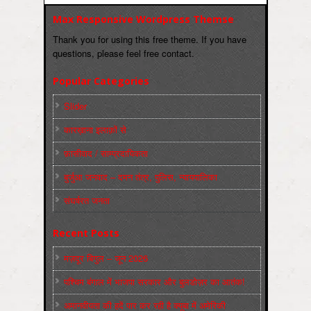
Max Responsive Wordpress Themse
Thank you for using this free theme. If you have
questions, please feel free contact.
Popular Categories
Slider
कारख़ाना इलाक़ों से
फ़ासीवाद / साम्‍प्रदायिकता
बुर्जुआ जनवाद – दमन तंत्र, पुलिस, न्‍यायपालिका
संघर्षरत जनता
Recent Posts
मज़दूर बिगुल – जून 2026
पश्चिम बंगाल में भाजपा सरकार और बुलडोज़र का आतंक!
अमानवीयता की हदें पार कर रही है क्यूबा में अमेरिकी