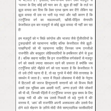
‘पलभर के लिए कोई हमें प्यार कर ले, झूठा ही सही’ के तर्ज़ पर
झूठा वायदा कर दिया कि ठेका प्रथा ख़त्म कर देंगे! लेकिन यह
झूठा वायदा भी उस पर भारी पड़ गया! और यही कारण है कि
टटपुँजिया वर्ग का मफ़लरधारी, खाँसी-पीड़ित सेनापति
केजरीवाल इस बार मज़दूरों से कोई झूठा वायदा भी नहीं कर रहा
है!
हम मज़दूरों को न सिर्फ़ कांग्रेस और भाजपा जैसे पूँजीपतियों के
टुकड़खोरों को पहचानना चाहिए बल्कि केजरीवाल जैसे झूठों-
पाखण्डियों को भी पहचानना चाहिए जिनका जन्म एनजीओ
राजनीति और बदबूदार लोहियावादियों के हमबिस्तर होने से हुआ
है। बल्कि कहना चाहिए कि इन राजनीतिक वर्णसंकरों से मज़दूर
वर्ग को सबसे ज़्यादा सावधान रहने की ज़रूरत है क्योंकि जब
टटपुँजिया छोटे मँझोले वर्ग को पता चलता है कि केजरीवाल ने
तो उसे टोपी पहना दी है, तो वह गुस्से में मोदी जैसे तानाशाह के
समर्थन में जाता है। भारत में पिछले लोकसभा में मोदी के नेतृत्व
में हिटलरों की जारज हिन्दुस्तानी सन्तानों को जो विजय मिली
उसमें एक भूमिका आम आदमी पार्टी, अण्णा हज़ारे जैसे जोकरों
की भी थी, जिनकी भँड़ैती में टटपुँजिया जनता कुछ समय के लिए
उलझ गयी थी और जब उससे निकली तो बड़े गुस्से में थी!
वास्तव में, ‘आप’ की राजनीति अपनी असफलता और उससे पैदा
होने वाले मोहभंग के ज़रिये मोदी जैसे साम्प्रदायिक फासीवादियों