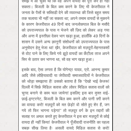
समझ में आ चुका था कि वह अपने वायदों को पूरा कर ही नहीं
सकता। बिजली के बिल कम करने के लिए भी केजरीवाल ने
जनता के पैसों से सब्सिडी देने की व्यवस्था की जिसे बहुत समय
तक चलाया भी नहीं जा सकता था; अपने तमाम वायदों से मुकरने
के कारण केजरीवाल 49 दिनों बाद जनलोकपाल बिल के मसौदे
को उपराज्यपाल के पास न भेजने की ज़िद को लेकर अड़ गया
और अन्त में इस्तीफ़ा देकर भाग खड़ा हुआ, हालाँकि 49 दिनों के
शासन में उसने अन्य क़ानूनी संशोधनों को उपराज्यपाल के पास
अनुमोदन हेतु भेजा था! ख़ैर, केजरीवाल को मज़दूरों-मेहनतकशों
से वोट पाने के लिए किये गये झूठे वायदों का कँटीला ताज अपने
सिर से उतार कर भागना था, सो वह भाग खड़ा हुआ।
इसके बाद, ऐसा लगता है कि योगेन्द्र यादव, प्रो. आनन्द कुमार
आदि जैसे लोहियावादी या जेपीवादी समाजवादियों ने केजरीवाल
को थोड़ा समझाया है! उसको बताया है कि “देखो भाई केजरू!
दिल्ली में सिर्फ़ मिडिल क्लास और लोवर मिडिल क्लास वालों को
चुगद बनाने से काम चल जायेगा! इसलिए इस बार मुफ्त वाई-
फ़ाई-इण्टरनेट, बिजली के बिल कम करने और पानी फ़्री करने
का वायदा करो! मज़दूरों को मत छेड़ो! वो सोते हुए शेर हैं, जग
गये तो फिर भागना पड़ेगा!” तो मज़दूर वर्ग के इन ग़द्दारों की
सलाह पर अमल करते हुए केजरीवाल ने इस बार मज़दूरों से कोई
वायदा ही नहीं किया! केजरीवाल ने पूँजीवादी राजनीति का पहला
सबक़ सीख लिया हैः असली वायदे मिडिल क्लास से करो!