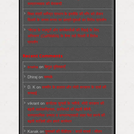
साम्राज्यवाद की घेराबन्दी
शिक्षा मंत्री धर्मेन्द्र प्रधान के इस्तीफ़े की माँग को लेकर
दिल्ली के जन्तर-मन्तर पर छात्रों-युवाओं का विरोध प्रदर्शन
‘नोएडा के मज़दूरों और कार्यकर्ताओं की रिहाई के लिए
अभियान’ (CaRWAN) के बैनर तले दिल्ली में विरोध
प्रदर्शन
Recent Comments
sneha
on
बिगुल पुस्तिकाएँ
Dhiraj
on
सम्पर्क
D. K
on
कश्मीर के हालात और मोदी सरकार के दावों की
सच्चाई
vikrant
on
कर्नाटक चुनावों के नतीजे, मोदी सरकार की
बढ़ती अलोकप्रियता, फ़ासिस्टों की बढ़ती बेचैनी,
साम्प्रदायिक उन्माद व अन्धराष्ट्रवादी लहर पैदा करने की
बढ़ती साज़िशें और हमारे कार्यभार
Kanak
on
पुस्‍तकों की पीडीएफ : कार्ल मार्क्‍स : जीवन