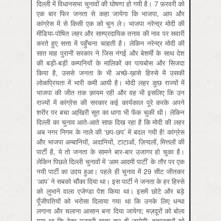
दिल्ली में विधानसभा चुनावों की घोषणा हो गयी है। 7 फ़रवरी को
एक बार फिर जनता से कहा जायेगा कि भाजपा, आप और
कांग्रेस में से किसी एक को चुन ले। भाजपा नरेन्द्र मोदी की
मीडिया-पोषित लहर और साम्प्रदायिक तनाव की नाव पर सवारी
करते हुए सत्ता में पहुँचना चाहती है। लेकिन नरेन्द्र मोदी की
सात माह पुरानी सरकार ने जिस नंगई और बेशर्मी के साथ देश
की बड़ी-बड़ी कम्पनियों के मालिकों का पायबोस और सिजदा
किया है, उससे जनता के भी अच्छे-ख़ासे हिस्से में उसकी
लोकप्रियता में भारी कमी आयी है। मोदी लहर कुछ राज्यों में
भाजपा की जीत तक क़ायम रही और वह भी इसलिए कि उन
राज्यों में कांग्रेस की सरकार कई कार्यकाल पूरे करके अपने
शरीर पर बचा आखि़री सूत का धागा भी फेंक चुकी थी। लेकिन
दिल्ली का चुनाव आते-आते साफ़ दिख रहा है कि मोदी की लहर
अब नगर निगम के नाले की ‘छप-छप’ में बदल गयी है! कांग्रेस
और भाजपा अम्बानियों, अदानियों, टाटाओं, ज़िन्दलों, मित्तलों की
पार्टी है, ये तो जनता के सामने बार-बार उजागर हो चुका है।
लेकिन पिछले दिल्ली चुनावों में ‘आम आदमी पार्टी’ के तौर पर एक
नयी पार्टी का उदय हुआ। पहले ही चुनाव में 29 सीट जीतकर
‘आप’ ने सबको चौंका दिया था। इस पार्टी ने जनता के हर हिस्से
को लुभाने वाला एजेण्डा पेश किया था। इसमें छोटे और बड़े
पूँजीपतियों को भरोसा दिलाया गया था कि उनके लिए धन्धा
लगाना और चलाना आसान बना दिया जायेगा; मज़दूरों को बोला
गया था कि ठेका मज़दूरी ख़त्म कर दी जायेगी; दुकानदारों को