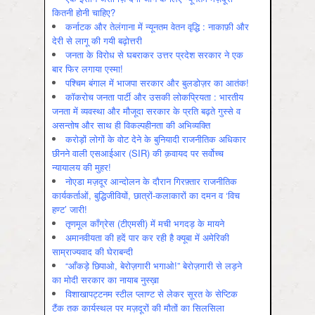
कितनी होनी चाहिए?
कर्नाटक और तेलंगाना में न्यूनतम वेतन वृद्धि : नाकाफ़ी और
देरी से लागू की गयी बढ़ोत्तरी
जनता के विरोध से घबराकर उत्तर प्रदेश सरकार ने एक
बार फिर लगाया एस्मा!
पश्चिम बंगाल में भाजपा सरकार और बुलडोज़र का आतंक!
कॉकरोच जनता पार्टी और उसकी लोकप्रियता : भारतीय
जनता में व्‍यवस्‍था और मौजूदा सरकार के प्रति बढ़ते गुस्‍से व
असन्‍तोष और साथ ही विकल्‍पहीनता की अभिव्‍यक्ति
करोड़ों लोगों के वोट देने के बुनियादी राजनीतिक अधिकार
छीनने वाली एसआईआर (SIR) की क़वायद पर सर्वोच्च
न्यायालय की मुहर!
नोएडा मज़दूर आन्दोलन के दौरान गिरफ़्तार राजनीतिक
कार्यकर्ताओं, बुद्धिजीवियों, छात्रों-कलाकारों का दमन व ‘विच
हण्ट’ जारी!
तृणमूल काँग्रेस (टीएमसी) में मची भगदड़ के मायने
अमानवीयता की हदें पार कर रही है क्यूबा में अमेरिकी
साम्राज्यवाद की घेराबन्दी
“आँकड़े छिपाओ, बेरोज़गारी भगाओ!” बेरोज़गारी से लड़ने
का मोदी सरकार का नायाब नुस्ख़ा
विशाखापट्टनम स्टील प्लाण्ट से लेकर सूरत के सेप्टिक
टैंक तक कार्यस्थल पर मज़दूरों की मौतों का सिलसिला