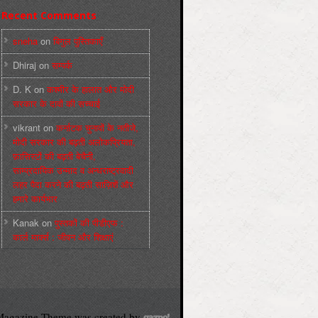
Recent Comments
sneha
on
बिगुल पुस्तिकाएँ
Dhiraj
on
सम्पर्क
D. K
on
कश्मीर के हालात और मोदी
सरकार के दावों की सच्चाई
vikrant
on
कर्नाटक चुनावों के नतीजे,
मोदी सरकार की बढ़ती अलोकप्रियता,
फ़ासिस्टों की बढ़ती बेचैनी,
साम्प्रदायिक उन्माद व अन्धराष्ट्रवादी
लहर पैदा करने की बढ़ती साज़िशें और
हमारे कार्यभार
Kanak
on
पुस्‍तकों की पीडीएफ :
कार्ल मार्क्‍स : जीवन और शिक्षाएं
agazine Theme was created by