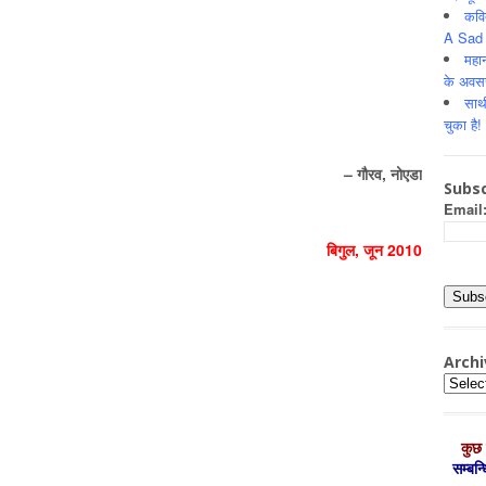
कवि
A Sad 
महान
के अवस
साथ
चुका है!
– गौरव, नोएडा
Subsc
Email
बिगुल, जून 2010
Archi
Archiv
कुछ 
सम्‍बन