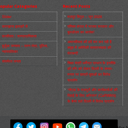
opular Categories
Recent Posts
Slider
मज़दूर बिगुल – जून 2026
कारख़ाना इलाक़ों से
पश्चिम बंगाल में भाजपा सरकार और
बुलडोज़र का आतंक!
फ़ासीवाद / साम्‍प्रदायिकता
अमानवीयता की हदें पार कर रही है
बुर्जुआ जनवाद – दमन तंत्र, पुलिस,
क्यूबा में अमेरिकी साम्राज्यवाद की
न्‍यायपालिका
घेराबन्दी
संघर्षरत जनता
शिक्षा मंत्री धर्मेन्द्र प्रधान के इस्तीफ़े
की माँग को लेकर दिल्ली के जन्तर-
मन्तर पर छात्रों-युवाओं का विरोध
प्रदर्शन
‘नोएडा के मज़दूरों और कार्यकर्ताओं की
रिहाई के लिए अभियान’ (CaRWAN)
के बैनर तले दिल्ली में विरोध प्रदर्शन
मज़दूर बिगुल
Powered by
WordPress
Max M