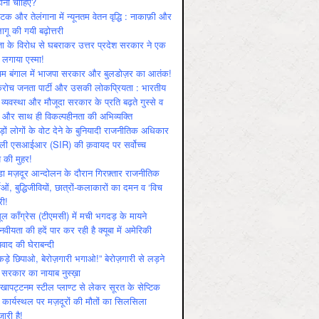
ोनी चाहिए?
ाटक और तेलंगाना में न्यूनतम वेतन वृद्धि : नाकाफ़ी और
लागू की गयी बढ़ोत्तरी
ा के विरोध से घबराकर उत्तर प्रदेश सरकार ने एक
 लगाया एस्मा!
चिम बंगाल में भाजपा सरकार और बुलडोज़र का आतंक!
रोच जनता पार्टी और उसकी लोकप्रियता : भारतीय
 व्‍यवस्‍था और मौजूदा सरकार के प्रति बढ़ते गुस्‍से व
ष और साथ ही विकल्‍पहीनता की अभिव्‍यक्ति
़ों लोगों के वोट देने के बुनियादी राजनीतिक अधिकार
ाली एसआईआर (SIR) की क़वायद पर सर्वोच्च
य की मुहर!
डा मज़दूर आन्दोलन के दौरान गिरफ़्तार राजनीतिक
ताओं, बुद्धिजीवियों, छात्रों-कलाकारों का दमन व ‘विच
री!
ूल काँग्रेस (टीएमसी) में मची भगदड़ के मायने
वीयता की हदें पार कर रही है क्यूबा में अमेरिकी
यवाद की घेराबन्दी
कड़े छिपाओ, बेरोज़गारी भगाओ!” बेरोज़गारी से लड़ने
 सरकार का नायाब नुस्ख़ा
खापट्टनम स्टील प्लाण्ट से लेकर सूरत के सेप्टिक
 कार्यस्थल पर मज़दूरों की मौतों का सिलसिला
जारी है!