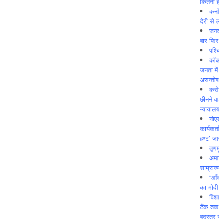
कितनी ह
कर्न
देरी से 
जनत
बार फिर
पश्
कॉक
जनता में
असन्‍तो
करोड
छीनने व
न्यायाल
नोए
कार्यकर्
हण्ट’ जा
तृणम
अमान
साम्राज्
“आँ
का मोदी
विशा
टैंक तक
बदस्तूर 