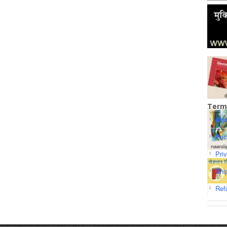
Term
Abo
Pri
Pri
Shi
Ref