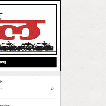
्यता
ch
gories