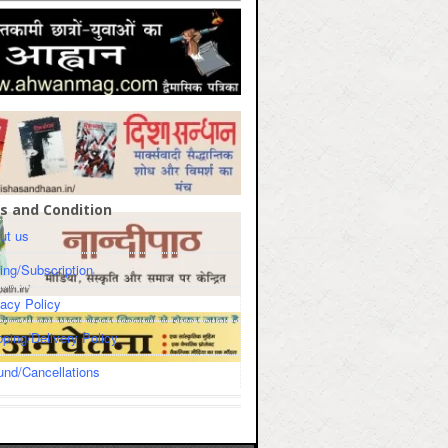
s and Condition
ut us
cing/Subscription
vacy Policy
pping/Delivery Policy
und/Cancellations