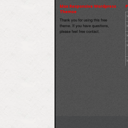
Max Responsive Wordpress
P
Themse
Thank you for using this free
theme. If you have questions,
please feel free contact.