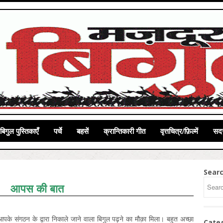
बिगुल पुस्तिकाएँ
पर्चे
बहसें
क्रान्तिकारी गीत
वृत्तचित्र/फ़िल्में
सदस
Sear
आपस की बात
आपके संगठन के द्वारा निकाले जाने वाला बिगुल पढ़ने का मौक़ा मिला। बहुत अच्छा
Cate