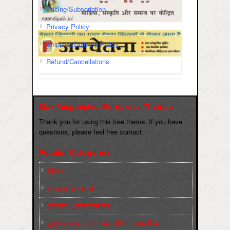
Pricing/Subscription
Privacy Policy
Shipping/Delivery Policy
Refund/Cancellations
Max Responsive Wordpress Themse
Thank you for using this free theme. If you have
questions, please feel free contact.
Popular Categories
Slider
कारख़ाना इलाक़ों से
फ़ासीवाद / साम्‍प्रदायिकता
बुर्जुआ जनवाद – दमन तंत्र, पुलिस, न्‍यायपालिका