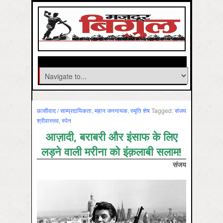
फ़ासीवाद / साम्‍प्रदायिकता
,
महान जननायक
,
स्‍मृति शेष
Tagged:
संजय
श्रीवास्तव
,
स्‍पेन
आज़ादी, बराबरी और इंसाफ के लिए
लड़ने वाली मरीना को इंक़लाबी सलाम!
संजय