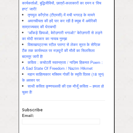
कार्यकर्ताओं, बुद्धिजीवियों, छात्रों-कलाकारों का दमन व ‘विच
हण्ट’ जारी!
तृणमूल काँग्रेस (टीएमसी) में मची भगदड़ के मायने
अमानवीयता की हदें पार कर रही है क्यूबा में अमेरिकी
साम्राज्यवाद की घेराबन्दी
“आँकड़े छिपाओ, बेरोज़गारी भगाओ!” बेरोज़गारी से लड़ने
का मोदी सरकार का नायाब नुस्ख़ा
विशाखापट्टनम स्टील प्लाण्ट से लेकर सूरत के सेप्टिक
टैंक तक कार्यस्थल पर मज़दूरों की मौतों का सिलसिला
बदस्तूर जारी है!
कविता : कचोटती स्वतन्त्रता / नाज़िम हिकमत Poem :
A Sad State Of Freedom / Nazim Hikmet
महान साहित्यकार मक्सिम गोर्की के स्मृति दिवस (18 जून)
के अवसर पर
साथी कविता कृष्णपल्लवी की एक मौजूँ कविता – हमला हो
चुका है!
Subscribe
Email: