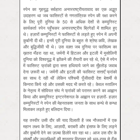
स्पेन का गृहयुद्ध सर्वहारा अन्तरराष्ट्रीयतावाद का एक अद्भुत
उदाहरण था जब फासिस्टों से गणतांत्रिक स्पेन की रक्षा करने
के लिए पूरी दुनिया के 50 से अधिक देशों से कम्युनिस्ट
कार्यकर्ता स्पेन पहुँचकर अन्तरराष्ट्रीय ब्रिगेडों में शामिल हुए
थे। हज़ारों कम्युनिस्टों ने फासिस्टों से लड़ते हुए स्पेन में अपनी
कुर्बानी दी थी। इनमें पूरी दुनिया के बहुत से श्रेष्ठ कवि, लेखक
और बुद्धिजीवी भी थे। उस वक़्त जब दुनिया पर फासिज़्म का
ख़तरा मँडरा रहा था, जर्मनी में हिटलर और इटली में मुसोलिनी
दुनिया को विश्वयुद्ध में झोंकने की तैयारी कर रहे थे, ऐसे में स्पेन
में फासिस्ट फ्रांको द्वारा सत्ता हथियाये जाने का मुँहतोड़ जवाब
देना ज़रूरी था। जर्मनी और इटली की फासिस्ट सत्ताएँ फ्रांको
का साथ दे रही थीं लेकिन पश्चिमी पूँजीवादी देश बेशर्मी से
किनारा किये रहे और उसकी मदद भी करते रहे। केवल स्तालिन
के नेतृत्व में सोवियत संघ ने फ्रांकों को परास्त करने का आह्वान
किया और कम्युनिस्ट इण्टरनेशनल के आह्वान पर हज़ारों- हज़ार
कम्युनिस्टों ने स्पेन की मेहनतकश जनता के साथ कन्धे से कन्धा
मिलाकर लड़ते हुए बलिदान दिया।
यह तस्वीर उसी दौर की याद दिलाती है जब नौजवानों में एक
महान लक्ष्य के लिए, आज़ादी, बराबरी और इंसाफ के लिए लड़ने
और कुर्बानी देने का ज़ज़्बा हिलोरे मार रहा था। आज उस दौर के
संघर्षों और उपलब्धियों की शानदार विरासत को धूल-राख से ढँक