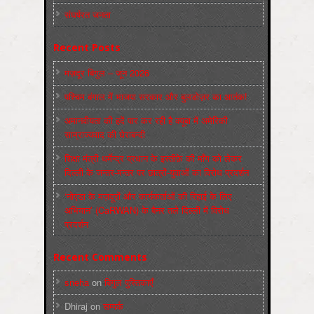
संघर्षरत जनता
Recent Posts
मज़दूर बिगुल – जून 2026
पश्चिम बंगाल में भाजपा सरकार और बुलडोज़र का आतंक!
अमानवीयता की हदें पार कर रही है क्यूबा में अमेरिकी
साम्राज्यवाद की घेराबन्दी
शिक्षा मंत्री धर्मेन्द्र प्रधान के इस्तीफ़े की माँग को लेकर
दिल्ली के जन्तर-मन्तर पर छात्रों-युवाओं का विरोध प्रदर्शन
‘नोएडा के मज़दूरों और कार्यकर्ताओं की रिहाई के लिए
अभियान’ (CaRWAN) के बैनर तले दिल्ली में विरोध
प्रदर्शन
Recent Comments
sneha
on
बिगुल पुस्तिकाएँ
Dhiraj
on
सम्पर्क