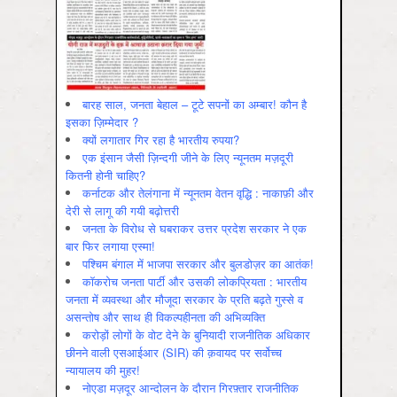
बारह साल, जनता बेहाल – टूटे सपनों का अम्बार! कौन है
इसका ज़िम्मेदार ?
क्यों लगातार गिर रहा है भारतीय रुपया?
एक इंसान जैसी ज़िन्दगी जीने के लिए न्यूनतम मज़दूरी
कितनी होनी चाहिए?
कर्नाटक और तेलंगाना में न्यूनतम वेतन वृद्धि : नाकाफ़ी और
देरी से लागू की गयी बढ़ोत्तरी
जनता के विरोध से घबराकर उत्तर प्रदेश सरकार ने एक
बार फिर लगाया एस्मा!
पश्चिम बंगाल में भाजपा सरकार और बुलडोज़र का आतंक!
कॉकरोच जनता पार्टी और उसकी लोकप्रियता : भारतीय
जनता में व्‍यवस्‍था और मौजूदा सरकार के प्रति बढ़ते गुस्‍से व
असन्‍तोष और साथ ही विकल्‍पहीनता की अभिव्‍यक्ति
करोड़ों लोगों के वोट देने के बुनियादी राजनीतिक अधिकार
छीनने वाली एसआईआर (SIR) की क़वायद पर सर्वोच्च
न्यायालय की मुहर!
नोएडा मज़दूर आन्दोलन के दौरान गिरफ़्तार राजनीतिक