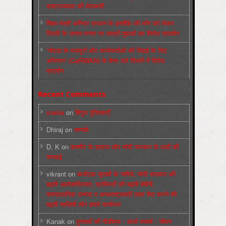
साम्राज्यवाद की घेराबन्दी
शिक्षा मंत्री धर्मेन्द्र प्रधान के इस्तीफ़े की माँग को लेकर
दिल्ली के जन्तर-मन्तर पर छात्रों-युवाओं का विरोध प्रदर्शन
‘नोएडा के मज़दूरों और कार्यकर्ताओं की रिहाई के लिए
अभियान’ (CaRWAN) के बैनर तले दिल्ली में विरोध
प्रदर्शन
Recent Comments
sneha
on
बिगुल पुस्तिकाएँ
Dhiraj
on
सम्पर्क
D. K
on
कश्मीर के हालात और मोदी सरकार के दावों की
सच्चाई
vikrant
on
कर्नाटक चुनावों के नतीजे, मोदी सरकार की
बढ़ती अलोकप्रियता, फ़ासिस्टों की बढ़ती बेचैनी,
साम्प्रदायिक उन्माद व अन्धराष्ट्रवादी लहर पैदा करने की
बढ़ती साज़िशें और हमारे कार्यभार
Kanak
on
पुस्‍तकों की पीडीएफ : कार्ल मार्क्‍स : जीवन