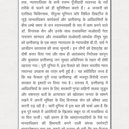
तक, न्यायपालिका के सभी स्तम्भ पूँजीवादी व्यवस्था के रवाँ
तरीके से चलने को ही सुनिश्चित करते हैं। 4 जनवरी को
प्रसिध्द चिकित्सक, पीपुल्स यूनियन फॉर सिविल लिबर्टीज से
जुड़े मानवाधिकार कार्यकर्ता और छत्तीसगढ़ के आदिवासियों के
बीच लम्बे समय से जन स्वास्थ्यकर्मी के रूप में काम करने वाले
डॉ. विनायक सेन और उनके साथ तथाकथित माओवादी नेता
नारायण सान्याल और तथाकथित माओवादी-समर्थक पीयूष गुहा
को छत्तीसगढ़ के एक सत्र न्यायालय के न्यायाधीश बी.पी. वर्मा ने
आजीवन कारावास की सजा सुनायी। इन तीनों को देशद्रोह का
दोषी करार दिया गया और साथ ही आतंकवाद निरोधक कानून
और कुख्यात छत्तीसगढ़ जन सुरक्षा अधिनियम के तहत भी दोषी
ठहराया गया। पूरी दुनिया में, इस फैसले को लेकर भारतीय न्याय
व्यवस्था उपहास का पात्र बनी हुई है। यह सर्वविदित तथ्य है
कि यह फैसला पूरी तरह छत्तीसगढ़ की मजदूर-विरोधी राजग
सरकार के इशारों पर लिया गया है। वास्तव में, छत्तीसगढ़ में
आदिवासियों के दमन के लिए सरकारी गुण्डा वाहिनी सलवा जुडूम
और सशस्त्र बलों के अत्याचार को खोलकर जनता के सामने
रखने में अपनी भूमिका के लिए विनायक सेन को कीमत अदा
करनी पड़ रही है। सारी दुनिया में इस बात की चर्चा आम है कि
इस पूरे मामले में आरोपियों के ख़िलाफ सबूत या तो मजाकिया थे
या फिर फर्जी। यही कारण है कि साम्राज्यवादियों के पैसे पर
मानवाधिकार की हिमायती बनने वाली संस्था एमनेस्टी
इण्टरनेशनल तक यह कहने को मजबूर हो गयी कि यह फैसला