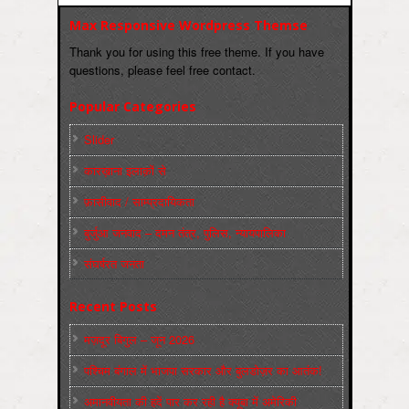
Max Responsive Wordpress Themse
Thank you for using this free theme. If you have
questions, please feel free contact.
Popular Categories
Slider
कारख़ाना इलाक़ों से
फ़ासीवाद / साम्‍प्रदायिकता
बुर्जुआ जनवाद – दमन तंत्र, पुलिस, न्‍यायपालिका
संघर्षरत जनता
Recent Posts
मज़दूर बिगुल – जून 2026
पश्चिम बंगाल में भाजपा सरकार और बुलडोज़र का आतंक!
अमानवीयता की हदें पार कर रही है क्यूबा में अमेरिकी