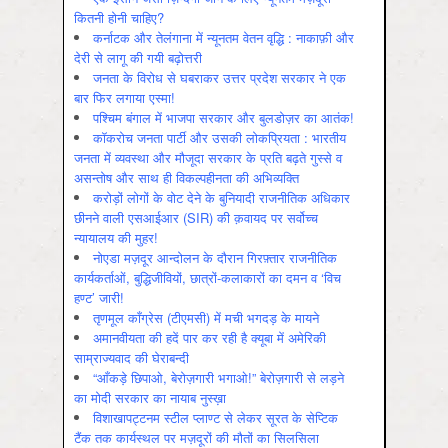
कितनी होनी चाहिए?
कर्नाटक और तेलंगाना में न्यूनतम वेतन वृद्धि : नाकाफ़ी और
देरी से लागू की गयी बढ़ोत्तरी
जनता के विरोध से घबराकर उत्तर प्रदेश सरकार ने एक
बार फिर लगाया एस्मा!
पश्चिम बंगाल में भाजपा सरकार और बुलडोज़र का आतंक!
कॉकरोच जनता पार्टी और उसकी लोकप्रियता : भारतीय
जनता में व्‍यवस्‍था और मौजूदा सरकार के प्रति बढ़ते गुस्‍से व
असन्‍तोष और साथ ही विकल्‍पहीनता की अभिव्‍यक्ति
करोड़ों लोगों के वोट देने के बुनियादी राजनीतिक अधिकार
छीनने वाली एसआईआर (SIR) की क़वायद पर सर्वोच्च
न्यायालय की मुहर!
नोएडा मज़दूर आन्दोलन के दौरान गिरफ़्तार राजनीतिक
कार्यकर्ताओं, बुद्धिजीवियों, छात्रों-कलाकारों का दमन व ‘विच
हण्ट’ जारी!
तृणमूल काँग्रेस (टीएमसी) में मची भगदड़ के मायने
अमानवीयता की हदें पार कर रही है क्यूबा में अमेरिकी
साम्राज्यवाद की घेराबन्दी
“आँकड़े छिपाओ, बेरोज़गारी भगाओ!” बेरोज़गारी से लड़ने
का मोदी सरकार का नायाब नुस्ख़ा
विशाखापट्टनम स्टील प्लाण्ट से लेकर सूरत के सेप्टिक
टैंक तक कार्यस्थल पर मज़दूरों की मौतों का सिलसिला