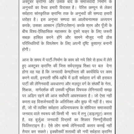
अक्टूबर क्रान्ति और उसके बाद के समाजवादी निर्माण के
अनुभवों का वैभव हमारी विरासत है। पेरिस कम्यून से लेकर
सर्वहारा सांस्कृतिक क्रान्ति तक के अनुभवों की सम्पदा हमारी
धरोहर है। इस अनुभव सम्पदा का आलोचनात्मक अध्ययन
करके, उसका आसवन (डिस्टिलेशन) करके श्रम और पूँजी के
बीच विश्व-ऐतिहासिक महासमर के दूसरे चक्र के लिए जरूरी
सबक़ हासिल करने होंगे और सामने मौजूद नयी ठोस
परिस्थितियों के विश्लेषण के लिए अपनी दृष्टि कुशाग्र बनानी
होगी।
आज के समय में पार्टी-निर्माण के काम को नये सिरे से हाथ में लेते
हुए अक्टूबर क्रान्ति की जिस सर्वप्रमुख शिक्षा पर बल देना
होगा वह यह है कि जनवादी केन्द्रीयता की कार्यविधि पर काम
करने वाली, इस्पाती साँचे-खाँचे में ढली सर्वहारा वर्ग की हरावल
पार्टी की लेनिनवादी अवधारणा और मज़दूर वर्ग के संघर्षों के नेता,
शिक्षक, मार्गदर्शक की उसकी भूमिका विषयक लेनिनवादी समझ
पर अडिग रहने की आज सर्वोपरि आवश्यकता है। जो ऐसा नहीं
करता वह विसर्जनवादी के अतिरिक्त और कुछ भी नहीं है। साथ
ही, जो भी व्यक्ति सर्वहारा अधिनायकत्व के सोवियत समाजवादी
जनवाद वाले स्वरूप को किसी भी रूप में तनु (डाइल्यूट) करता
है, वह बुर्जुआ जनवादी विभ्रमों का शिकार निम्नपूँजीवादी
फिलिस्टाइन है। ऐसे लोग सच्चे लेनिनवादी कतार कत्तई नहीं
तैयार कर सकते। इक्कीसवीं शताब्दी की नयी सर्वहारा क्रान्ति