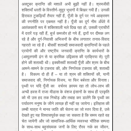
अक्टूबर क्रान्ति की मशालें अभी बुझी नहीं है। श्रमजीवी
शक्तियाँ धरती के विस्तीर्ण-सुदूर भूभागों में बिखर गयी हैं। उनकी
हिरावल टुकड़ियाँ तैयार नहीं हैं, पूँजी के दुर्ग पर नये आक्रमण
की रणनीति पर एकमत नहीं है। पूँजी का दुर्ग नीम अँधेरे में
आतंककारी रूप में शक्तिशाली भले दिख रहा हो, उसकी प्राचीरों
में दरारें पड़ रही हैं, बुर्ज कमजोर हो गये हैं, द्वारों पर दीमक लग
रहे है और दुर्ग-निवासी अभिजनों के बीच लगातार तनाव-विवाद
गहराते जा रहे हैं। बीसवीं शताब्दी समाजवादी क्रान्तियों के पहले
प्रयोगों की और राष्ट्रीय जनवादी क्रान्ति के कार्यभारों के
(आमूलगामी ढंग से या क्रमिक उद्विकास की प्रक्रिया से) पूरी
होने की शताब्दी थी। इक्कीसवीं शताब्दी पूँजी और श्रम के बीच
आमने-सामने के टकराव की, और निर्णायक टकराव की, शताब्दी
है। विकल्प दो ही हैं – या तो श्रम की शक्तियों की, यानी
समाजवाद की, निर्णायक विजय, या फिर बर्बरता और विनाश।
पृथ्वी पर यदि पूँजी का वर्चस्व क़ायम रहा तो लोभ-लाभ की
अन्धी हवस में राजा मीडास के वंशज इंसानों के साथ ही प्रकृति
को भी उस हद तक निचोड़ और तबाह कर डालेंगे कि पृथ्वी का
पर्यावरण मनुष्य के जीने लायक़ ही नहीं रह जायेगा। इतिहास की
लम्बी यात्रा ने मानव जाति की चेतना का जो स्तर दिया है, उसे
देखते हुए यह विश्वासपूर्वक कहा जा सकता है कि समय रहते वह
चेत जायेगी और जो सामाजिक-आर्थिक व्यवस्था भौतिक सम्पदा
के साथ-साथ बहुसंख्यक जनों के लिए रौरव नर्क का जीवन,