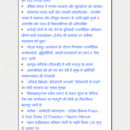
बार फिर लगाया एस्मा!
पश्चिम बंगाल में भाजपा सरकार और बुलडोज़र का आतंक!
कॉकरोच जनता पार्टी और उसकी लोकप्रियता : भारतीय
जनता में व्‍यवस्‍था और मौजूदा सरकार के प्रति बढ़ते गुस्‍से व
असन्‍तोष और साथ ही विकल्‍पहीनता की अभिव्‍यक्ति
करोड़ों लोगों के वोट देने के बुनियादी राजनीतिक अधिकार
छीनने वाली एसआईआर (SIR) की क़वायद पर सर्वोच्च
न्यायालय की मुहर!
नोएडा मज़दूर आन्दोलन के दौरान गिरफ़्तार राजनीतिक
कार्यकर्ताओं, बुद्धिजीवियों, छात्रों-कलाकारों का दमन व ‘विच
हण्ट’ जारी!
तृणमूल काँग्रेस (टीएमसी) में मची भगदड़ के मायने
अमानवीयता की हदें पार कर रही है क्यूबा में अमेरिकी
साम्राज्यवाद की घेराबन्दी
“आँकड़े छिपाओ, बेरोज़गारी भगाओ!” बेरोज़गारी से लड़ने
का मोदी सरकार का नायाब नुस्ख़ा
विशाखापट्टनम स्टील प्लाण्ट से लेकर सूरत के सेप्टिक
टैंक तक कार्यस्थल पर मज़दूरों की मौतों का सिलसिला
बदस्तूर जारी है!
कविता : कचोटती स्वतन्त्रता / नाज़िम हिकमत Poem :
A Sad State Of Freedom / Nazim Hikmet
महान साहित्यकार मक्सिम गोर्की के स्मृति दिवस (18 जून)
के अवसर पर