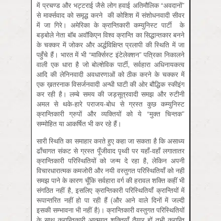
में प्रचण्ड और भट्टराई जैसे लोग हवाई अतिमौलिक “अवदानों”
से मार्क्सवाद को समृद्ध करने की कोशिश में संशोधनवादी सीवर
में जा गिरे। अमेरिका के क्रान्तिकारी कम्युनिस्ट पार्टी के
बड़बोले नेता बॉब अवॉकिएन विश्व क्रान्ति का सिद्धान्तकार बनने
के चक्कर में जोकर और अर्द्धविक्षिप्त प्रलापी की स्थिति में जा
पहुँचे हैं। भारत में भी “मार्क्सिस्ट इंटेलेक्शन” पत्रिका निकालने
वाली एक धारा है जो बोल्शेविक पार्टी, सर्वहारा अधिनायकत्व
आदि की लेनिनवादी अवधारणाओं को ठीक करने के चक्कर में
एक ख़तरनाक विसर्जनवादी अन्धी घाटी की ओर बौद्धिक स्कीइंग
कर रही है। लम्बे समय की जड़सूत्रवादी समझ और रुटीनी
अमल से थके-हारे पराजय-बोध से ग्रस्त कुछ कम्युनिस्ट
क्रान्तिकारी ग्रुपों और व्यक्तियों को ये “मुक्त चिन्तक”
सम्मोहित या आकर्षित भी कर रहे हैं।
सारी स्थिति का समाहार करते हुए कहा जा सकता है कि असाध्य
ढाँचागत संकट से ग्रस्त पूँजीवाद पृथ्वी पर यहाँ-वहाँ लगातातर
क्रान्तिकारी परिस्थितियों को जन्म दे रहा है, लेकिन अपनी
विचारधारात्मक कमजोरी और नयी वस्तुगत परिस्थितियाँ को नहीं
समझ पाने के कारण चूँकि सर्वहारा वर्ग की हरावल शक्ति कहीं भी
संगठित नहीं है, इसलिए क्रान्तिकारी परिस्थितियाँ क्रान्तियों में
रूपान्तरित नहीं हो पा रही हैं (और आने वाले दिनों में जल्दी
इसकी सम्भावना भी नहीं है)। क्रान्तिकारी वस्तुगत परिस्थितियों
के साथ क्रान्तिकारी आत्मगत शक्तियाँ तैयार हों तभी क्रान्ति