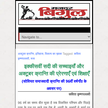
अक्‍टूबर क्रान्ति
,
इतिहास
,
विकल्‍प का ख़ाका
Tagged:
कविता
कृष्‍णपल्‍लवी
,
रूस
इक्कीसवीं सदी की सच्चाइयाँ और
अक्टूबर क्रान्ति की प्रेरणाएँ एवं शिक्षाएँ
(सोवियत समाजवादी क्रान्ति की 96वीं वर्षगाँठ के
अवसर पर)
कविता कृष्णपल्लवी
96 वर्ष का समय बीत चुका है जब विकसित पश्चिम और पिछड़े
पूरब के पुल पर खड़े एक देश में, धरती के अभागों ने स्वर्ग पर