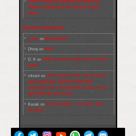
‘नोएडा के मज़दूरों और कार्यकर्ताओं की रिहाई के लिए
अभियान’ (CaRWAN) के बैनर तले दिल्ली में विरोध
प्रदर्शन
Recent Comments
sneha
on
बिगुल पुस्तिकाएँ
Dhiraj
on
सम्पर्क
D. K
on
कश्मीर के हालात और मोदी सरकार के दावों की
सच्चाई
vikrant
on
कर्नाटक चुनावों के नतीजे, मोदी सरकार की
बढ़ती अलोकप्रियता, फ़ासिस्टों की बढ़ती बेचैनी,
साम्प्रदायिक उन्माद व अन्धराष्ट्रवादी लहर पैदा करने की
बढ़ती साज़िशें और हमारे कार्यभार
Kanak
on
पुस्‍तकों की पीडीएफ : कार्ल मार्क्‍स : जीवन
और शिक्षाएं
मज़दूर बिगुल
Powered by
WordPress