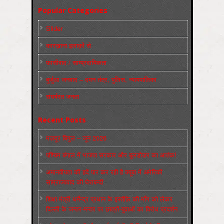
Popular Categories
Slider
कारख़ाना इलाक़ों से
फ़ासीवाद / साम्‍प्रदायिकता
बुर्जुआ जनवाद – दमन तंत्र, पुलिस, न्‍यायपालिका
संघर्षरत जनता
Recent Posts
मज़दूर बिगुल – जून 2026
पश्चिम बंगाल में भाजपा सरकार और बुलडोज़र का आतंक!
अमानवीयता की हदें पार कर रही है क्यूबा में अमेरिकी
साम्राज्यवाद की घेराबन्दी
शिक्षा मंत्री धर्मेन्द्र प्रधान के इस्तीफ़े की माँग को लेकर
दिल्ली के जन्तर-मन्तर पर छात्रों-युवाओं का विरोध प्रदर्शन