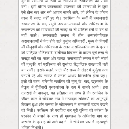
दुनिया स्वामित्व के रूपों के समाजवादी रूपान्तरण की साक्षी
बनी। इसी दौरान समाजवादी संक्रमण की समस्याओं के कुछ
ऐसे ठोस रूप और नये आयाम सामने आये, जो लेनिन के जीवन
काल में स्पष्ट नहीं हुए थे। स्वामित्व के रूपों में समाजवादी
रूपान्तरण के बाद समूचे उत्पादन-सम्बन्धों और अधिरचना के
रूपान्तरण की समस्याओं की समझ या तो आंशिक बनी या बन ही
नहीं सकी। समाजवादी समाज में तीन अन्तरवैयक्तिक
असमानताओं से पैदा होने वाले बुर्जुआ अधिकारों , मूल्य के नियमों
की मौजूदगी और अधिरचना के सतत् क्रान्तिकारीकरण के प्रश्न
को यांत्रिक भौतिकवादी दार्शनिक विचलन के कारण पूरी तरह से
समझा नहीं जा सका और फलतः समाजवादी समाज में वर्ग-संघर्ष
की प्रकृति एवं प्रक्रिया की सुसंगत सैद्धान्तिक समझदारी नहीं
बन सकी। इसके चलते, पार्टी और राज्य के तंत्र में बुर्जुआ तत्व
पनपते रहे और समाज में उनका आधार विस्तारित होता रहा।
इसी की चरम परिणति स्तालिन की मृत्यु के बाद, ख्रुश्चेव के
नेतृत्व में पूँजीवादी पुनर्स्थापना के रूप में सामने आयी। इस
त्रासदी के बावजूद, यह इतिहास का तथ्य है कि स्तालिन के
जीवन-काल में सोवियत संघ में उत्पादक शक्तियों का अभूतपूर्व
विकास हुआ और जनता के जीवनस्तर में चमत्कारी उठान देखने
को मिली। फासिज़्म को पराजित कर पूरी दुनिया को बर्बरता के
प्रकोप से बचाने के साथ ही भूमण्डल के अधिकांश भाग पर
क्रान्ति के प्रवाह को आगे बढ़ाने में सोवियत संघ ने महत्वपूर्ण
भूमिका निभायी।