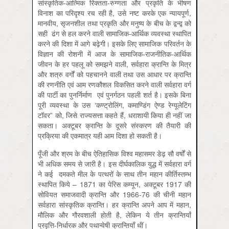
सांस्कृतिक-आत्मिक रिक्तता-रुग्णता और प्रकृति के भीषण
विनाश का परिदृश्य रच रही है, उसे नष्ट करके एक न्यायपूर्ण,
मानवीय, सृजनशील तथा प्रकृति और मनुष्य के बीच के द्वन्द्व को
सही ढंग से हल करने वाली सामाजिक-आर्थिक व्यवस्था स्थापित
करने की दिशा में आगे बढ़ेगी। इसके लिए सामाजिक परिवर्तन के
विज्ञान की रोशनी में आज के सामाजिक-राजनीतिक-आर्थिक
जीवन के हर पहलू को समझने वाली, सर्वहारा क्रान्ति के मित्र
और शत्रु वर्गों को पहचानने वाली तथा उस आधार पर क्रान्ति
की रणनीति एवं आम रणकौशल विकसित करने वाली सर्वहारा वर्ग
की पार्टी का पुनर्निर्माण एवं पुनर्गठन पहली शर्त है। इसके बिना
पूरी व्यवस्था के उस ‘कण्ट्रोलिंग, कमाण्डिंग ऐण्ड रेग्यूलेटिंग
टॉवर” को, जिसे राज्यसत्ता कहते हैं, धराशायी किया ही नहीं जा
सकता। अक्टूबर क्रान्ति के दूसरे संस्करण की तैयारी की
प्रक्रिया की एकमात्र यही आम दिशा हो सकती है।
पूँजी और श्रम के बीच ऐतिहासिक विश्व महासमर डेढ़ सौ वर्षों से
भी अधिक समय से जारी है। इस दीर्घकालिक युद्ध में सर्वहारा वर्ग
ने कई दमकते मील के पत्थरों के साथ तीन महान कीर्तिस्तम्भ
स्थापित किये – 1871 का पेरिस कम्यून, अक्टूबर 1917 की
सोवियत समाजवादी क्रान्ति और 1966-76 की चीनी महान
सर्वहारा सांस्कृतिक क्रान्ति। हर क्रान्ति अपने आप में महान,
मौलिक और गौरवशाली होती है, लेकिन ये तीन क्रान्तियाँ
प्रवृत्ति-निर्धारक और पथान्वेषी क्रान्तियाँ थीं।