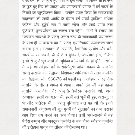
परिघटना को समझते हुए माओ ने इस सन्दर्भ में लेनिन के चिन्तन
के छूटे हुए सिरे को पकड़ा और समाजवादी समाज में वर्ग संघर्ष के
नियमों का सूत्रीकरण किया। उन्होंने स्पष्ट किया कि समाजवादी
संक्रमण की लम्बी अवधि के दौरान वर्ग संघर्ष पूर्वापेक्षा अधिक
जटिल और दुर्द्धर्ष रूप में जारी रहेगा और लम्बे समय तक
पूँजीवादी पुनर्स्थापना का ख़तरा बना रहेगा। माओ ने बताया कि
उत्पादन-सम्बन्धों के सतत् उन्नत स्तर के समाजवादी रूपान्तरण
के साथ ही अधिरचना का भी सतत् क्रान्तिकारी रूपान्तरण जारी
रखना होगा। उत्पादन की प्रगति, वैज्ञानिक प्रयोग और वर्ग-
संघर्ष – समाजवादी के ये तीन बुनियादी कार्यभार होंगे, लेकिन
इनमें से कुंजीभूत कड़ी की भूमिका वर्ग-संघर्ष की ही होगी। संक्षेप
में, यही था सर्वहारा वर्ग के सर्वतोमुखी अधिनायकत्व के अन्तर्गत
सतत् क्रान्ति का सिद्धान्त, विशेषकर अधिरचना में सतत् क्रान्ति
का सिद्धान्त, जो 1966-76 की पहली महान सर्वहारा सांस्कृतिक
क्रान्ति के दौरान अमल में आया। अपने ढंग की यह पहली
क्रान्ति पथान्वेषी और प्रवृत्ति-निर्धारक क्रान्ति थी, अतः
स्वभावतः इसमें अनगढ़ता थी, इसमें कई भूलें भी हुई, असन्तुलन
भी और अतिरेक भी। परन्तु बुनियादी बात यह थी कि इसने
समाजवादी संक्रमण की मूल गुत्थी को सुलझाने का तथा उसकी
आम दिशा तय करने का काम किया। इसी अर्थ-सन्दर्भ में यह
पेरिस कम्यून और अक्टूबर क्रान्ति के बाद विश्व सर्वहारा क्रान्ति
की इतिहास यात्रा का तीसरा कीर्तिस्तम्भ थी।