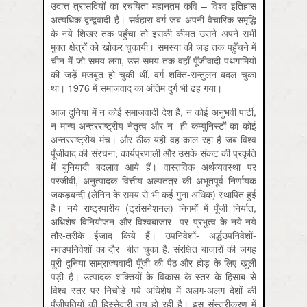
उदात्त त्रासदियों का रचयिता महानतम कवि – विश्व इतिहास
अत्यधिक द्वन्द्ववादी है। सर्वहारा वर्ग जब अपनी वैचारिक समृद्धि
के नये शिखर तक पहुँचा तो इसकी कीमत उसने अपने सभी
मुक्त क्षेत्रों को खोकर चुकायी। समस्या की जड़ तक पहुँचने में
चीन में जो समय लगा, उस समय तक वहाँ पूँजीवादी पथगामियों
की जड़ें मजबूत हो चुकी थीं, वर्ग शक्ति-सन्तुलन बदल चुका
था। 1976 में समाजवाद का अंतिम दुर्ग भी ढह गया।
आज दुनिया में न कोई समाजवादी देश है, न कोई अनुभवी पार्टी,
न मान्य अन्तरराष्ट्रीय नेतृत्व और न ही कम्युनिस्टों का कोई
अन्तरराष्ट्रीय मंच। और ठीक यही वह काल रहा है जब विश्व
पूँजीवाद की संरचना, कार्यप्रणाली और उसके संकट की प्रकृति
में बुनियादी बदलाव आये हैं। वास्तविक अर्थव्यवस्था पर
परजीवी, अनुत्पादक वित्तीय अल्पतंत्र की अभूतपूर्व निर्णायक
जकड़बन्दी (लेनिन के समय से भी कई गुना अधिक) स्थापित हुई
है। नये राष्ट्रपारीय (ट्रांसनेशनल) निगमों में पूँजी निर्यात,
अधिशेष विनियोजन और विश्वबाजार पर प्रभुत्व के नये-नये
तौर-तरीके ईजाद किये हैं। उपनिवेशों- अर्द्धउपनिवेशों-
नवउपनिवेशों का दौर बीत चुका है, संरक्षित बाजारों की जगह
पूरी दुनिया साम्राज्यवादी पूँजी की पैठ और होड़ के लिए खुली
पड़ी है। उत्पादक शक्तियों के विकास के स्तर के हिसाब से
विश्व स्तर पर निचोड़े गये अधिशेष में अलग-अलग देशों की
पूँजीपतियों की हिस्सेदारी तय हो रही है। इस संस्तरीकरण में