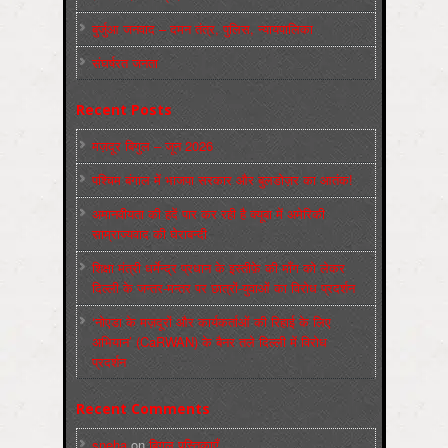
बुर्जुआ जनवाद – दमन तंत्र, पुलिस, न्‍यायपालिका
संघर्षरत जनता
Recent Posts
मज़दूर बिगुल – जून 2026
पश्चिम बंगाल में भाजपा सरकार और बुलडोज़र का आतंक!
अमानवीयता की हदें पार कर रही है क्यूबा में अमेरिकी
साम्राज्यवाद की घेराबन्दी
शिक्षा मंत्री धर्मेन्द्र प्रधान के इस्तीफ़े की माँग को लेकर
दिल्ली के जन्तर-मन्तर पर छात्रों-युवाओं का विरोध प्रदर्शन
‘नोएडा के मज़दूरों और कार्यकर्ताओं की रिहाई के लिए
अभियान’ (CaRWAN) के बैनर तले दिल्ली में विरोध
प्रदर्शन
Recent Comments
sneha
on
बिगुल पुस्तिकाएँ