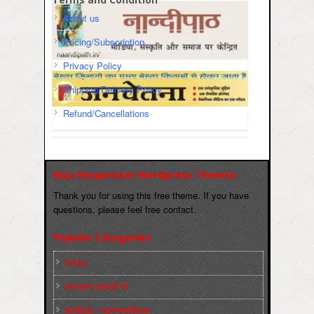
About us
Pricing/Subscription
Privacy Policy
Shipping/Delivery Policy
Refund/Cancellations
Max Responsive Wordpress Themse
Thank you for using this free theme. If you have
questions, please feel free contact.
Popular Categories
Slider
कारख़ाना इलाक़ों से
फ़ासीवाद / साम्‍प्रदायिकता