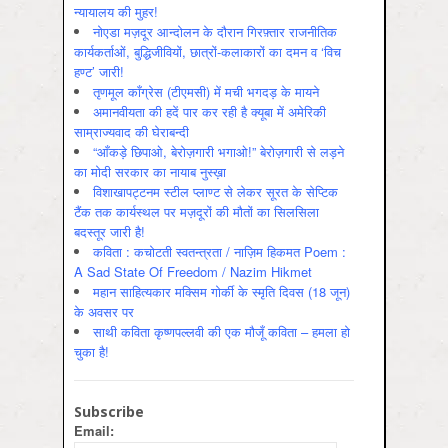
न्यायालय की मुहर!
नोएडा मज़दूर आन्दोलन के दौरान गिरफ़्तार राजनीतिक
कार्यकर्ताओं, बुद्धिजीवियों, छात्रों-कलाकारों का दमन व ‘विच
हण्ट’ जारी!
तृणमूल काँग्रेस (टीएमसी) में मची भगदड़ के मायने
अमानवीयता की हदें पार कर रही है क्यूबा में अमेरिकी
साम्राज्यवाद की घेराबन्दी
“आँकड़े छिपाओ, बेरोज़गारी भगाओ!” बेरोज़गारी से लड़ने
का मोदी सरकार का नायाब नुस्ख़ा
विशाखापट्टनम स्टील प्लाण्ट से लेकर सूरत के सेप्टिक
टैंक तक कार्यस्थल पर मज़दूरों की मौतों का सिलसिला
बदस्तूर जारी है!
कविता : कचोटती स्वतन्त्रता / नाज़िम हिकमत Poem :
A Sad State Of Freedom / Nazim Hikmet
महान साहित्यकार मक्सिम गोर्की के स्मृति दिवस (18 जून)
के अवसर पर
साथी कविता कृष्णपल्लवी की एक मौजूँ कविता – हमला हो
चुका है!
Subscribe
Email: