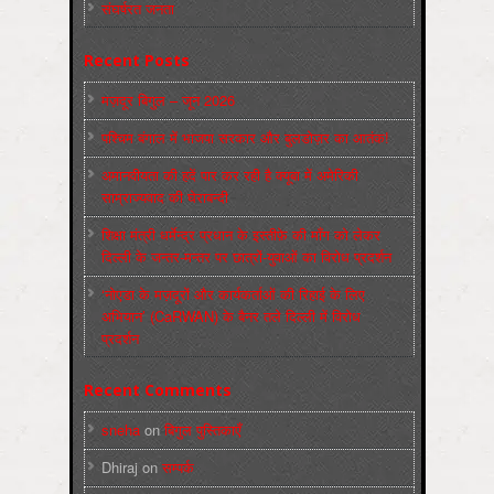
संघर्षरत जनता
Recent Posts
मज़दूर बिगुल – जून 2026
पश्चिम बंगाल में भाजपा सरकार और बुलडोज़र का आतंक!
अमानवीयता की हदें पार कर रही है क्यूबा में अमेरिकी
साम्राज्यवाद की घेराबन्दी
शिक्षा मंत्री धर्मेन्द्र प्रधान के इस्तीफ़े की माँग को लेकर
दिल्ली के जन्तर-मन्तर पर छात्रों-युवाओं का विरोध प्रदर्शन
‘नोएडा के मज़दूरों और कार्यकर्ताओं की रिहाई के लिए
अभियान’ (CaRWAN) के बैनर तले दिल्ली में विरोध
प्रदर्शन
Recent Comments
sneha
on
बिगुल पुस्तिकाएँ
Dhiraj
on
सम्पर्क