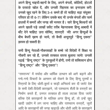
अपने
हिन्दू
भाइयों-
बहनों
के
लिए,
अपने
बंगलों,
कोठियों,
होटलों
के
दरवाज़े
खोल
दें,
और
उनकी
रिहायश
का
इन्तज़ाम
करें!
उनको
ख़ुद
रहने
के
लिए 3-4
कमरे
ही
तो
चाहिए!
बड़ा
संयुक्त
परिवार
हो
तो 6-7!
लेकिन
उसके
बाद
भी
उनके
बंगलों
और
फार्म
हाउसों
में
कमरों
और
जगह
की
भरमार
है।
सारे
हिन्दू
बिल्डरों
को
अपने
ख़ाली
पड़े
लाखों
फ़्लैट
ग़रीब
मेहनतकश
हिन्दू
आबादी
में
बाँट
देने
चाहिए!
ज़रा
सोचिए,
शास्त्री
जी!
अगर
हिन्दुओं
के
बीच
बेघरी
ख़त्म
हो
जाये,
तो
कैसी
अभूतपूर्व “
हिन्दू
एकता”
क़ायम
हो
सकती
है!
सभी
हिन्दू
नेताओं-
नौकरशाहों
के
बच्चे
जो
विदेशों
में
शिक्षा
या
नौकरी
कर
रहे
हैं,
उनको
तत्काल
वापस
बुलाया
जाये!
उनकी
पढ़ाई “
हिन्दू
राष्ट्र”
के
गुरुकुलों
में
होगी,
तभी
तो
शक्तिवान
होगा
“
हिन्दू
राष्ट्र”
और “
हिन्दू
एकता”!
“रामराज्य” में मर्यादा और धार्मिक उत्था‍न को आगे बढ़ाने और
गन्दे-गन्दे विचारों के आगमन को रोकने के लिए हिन्दू पुरुषों व
स्त्रियों के लिए धोती-कुर्ता व साड़ी अनिवार्य कर दी जाये! देश
के सभी देशी-विदेशी कारख़ाने, जो पाश्चात्य शैली के वस्त्रों का
निर्माण करते हैं, उनपर तत्काल ही ताला लटका दिया जाये!
बल्कि ऐसे कारख़ानों के मालिक अगर हिन्दू हों, तो उन्हें ख़ुद
खादी उद्योग में लग जाना चाहिए और पाश्चात्य वस्त्रों, जूतों
आदि के कारख़ानों की जगह खड़ाऊँ और धोती आदि के कारख़ाने