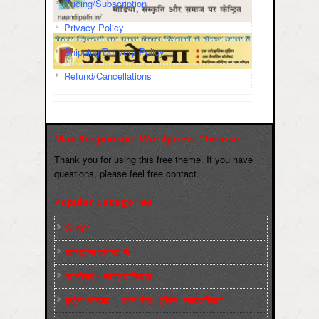
Pricing/Subscription
Privacy Policy
Shipping/Delivery Policy
Refund/Cancellations
Max Responsive Wordpress Themse
Thank you for using this free theme. If you have
questions, please feel free contact.
Popular Categories
Slider
कारख़ाना इलाक़ों से
फ़ासीवाद / साम्‍प्रदायिकता
बुर्जुआ जनवाद – दमन तंत्र, पुलिस, न्‍यायपालिका