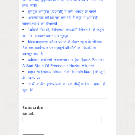
हण्ट’ जारी!
तृणमूल काँग्रेस (टीएमसी) में मची भगदड़ के मायने
अमानवीयता की हदें पार कर रही है क्यूबा में अमेरिकी
साम्राज्यवाद की घेराबन्दी
“आँकड़े छिपाओ, बेरोज़गारी भगाओ!” बेरोज़गारी से लड़ने
का मोदी सरकार का नायाब नुस्ख़ा
विशाखापट्टनम स्टील प्लाण्ट से लेकर सूरत के सेप्टिक
टैंक तक कार्यस्थल पर मज़दूरों की मौतों का सिलसिला
बदस्तूर जारी है!
कविता : कचोटती स्वतन्त्रता / नाज़िम हिकमत Poem :
A Sad State Of Freedom / Nazim Hikmet
महान साहित्यकार मक्सिम गोर्की के स्मृति दिवस (18 जून)
के अवसर पर
साथी कविता कृष्णपल्लवी की एक मौजूँ कविता – हमला हो
चुका है!
Subscribe
Email: