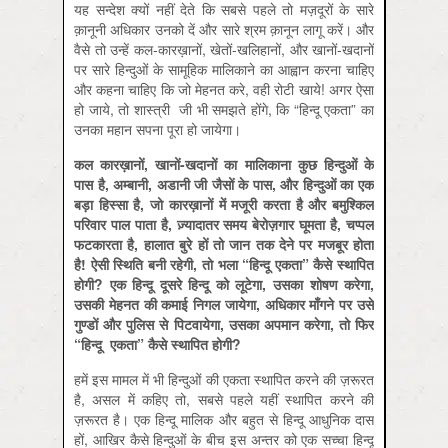
यह सन्देश क्यों नहीं देते कि सबसे पहले तो मज़दूरों के सारे
क़ानूनी अधिकार उनको दें और सारे श्रम क़ानून लागू करें। और
वैसे तो उन्हें कल-कारख़ानों, खेतों-खलिहानों, और खानों-खदानों
पर सारे हिन्दुओं के सामूहिक मालिकाने का आह्वान करना चाहिए
और कहना चाहिए कि जो मेहनत करे, वही रोटी खाये! अगर ऐसा
हो जाये, तो शास्त्री जी भी समझते होंगे, कि “हिन्दू एकता” का
उनका महान सपना पूरा हो जायेगा।
कल
कारख़ानों,
खानों-
खदानों
का
मालिकाना
कुछ
हिन्दुओं
के
पास
है,
अम्बानी,
अडानी
जी
जैसों
के
पास,
और
हिन्दुओं
का
एक
बड़ा
हिस्सा
है,
जो
कारख़ानों
में
मजूरी
करता
है
और
बमुश्किल
परिवार
पाल
पाता
है,
ज़्यादातर
समय
बेरोज़गार
घूमता
है,
चप्पल
फटकारता
है,
हालात
बुरे
हों
तो
जान
तक
देने
पर
मजबूर
होता
है!
ऐसी
स्थिति
बनी
रहेगी,
तो
भला “
हिन्दू
एकता”
कैसे
स्थापित
होगी?
एक
हिन्दू
दूसरे
हिन्दू
को
लूटेगा,
उसका
शोषण
करेगा,
उसकी
मेहनत
की
कमाई
निगल
जायेगा,
अधिकार
माँगने
पर
उसे
गुण्डों
और
पुलिस
से
पिटवायेगा,
उसका
अपमान
करेगा,
तो
फिर
“
हिन्दू
एकता”
कैसे
स्थापित
होगी?
हमें इस मामल में भी हिन्दुओं की एकता स्थापित करने की ज़रूरत
है, असल में कहिए तो, सबसे पहले यहीं स्थापित करने की
ज़रूरत है। एक हिन्दू मालिक और बहुत से हिन्दू आधुनिक दास
हों, आखिर कैसे हिन्दुओं के बीच इस अन्तर को एक सच्चा हिन्दू