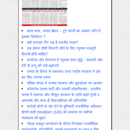
बारह साल, जनता बेहाल – टूटे सपनों का अम्बार! कौन है
इसका ज़िम्मेदार ?
क्यों लगातार गिर रहा है भारतीय रुपया?
एक इंसान जैसी ज़िन्दगी जीने के लिए न्यूनतम मज़दूरी
कितनी होनी चाहिए?
कर्नाटक और तेलंगाना में न्यूनतम वेतन वृद्धि : नाकाफ़ी और
देरी से लागू की गयी बढ़ोत्तरी
जनता के विरोध से घबराकर उत्तर प्रदेश सरकार ने एक
बार फिर लगाया एस्मा!
पश्चिम बंगाल में भाजपा सरकार और बुलडोज़र का आतंक!
कॉकरोच जनता पार्टी और उसकी लोकप्रियता : भारतीय
जनता में व्‍यवस्‍था और मौजूदा सरकार के प्रति बढ़ते गुस्‍से व
असन्‍तोष और साथ ही विकल्‍पहीनता की अभिव्‍यक्ति
करोड़ों लोगों के वोट देने के बुनियादी राजनीतिक अधिकार
छीनने वाली एसआईआर (SIR) की क़वायद पर सर्वोच्च
न्यायालय की मुहर!
नोएडा मज़दूर आन्दोलन के दौरान गिरफ़्तार राजनीतिक
कार्यकर्ताओं, बुद्धिजीवियों, छात्रों-कलाकारों का दमन व ‘विच