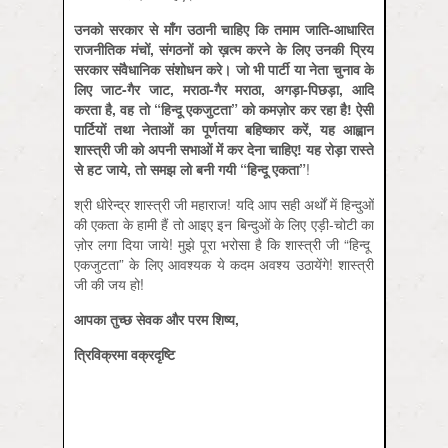
उनको
सरकार
से
माँग
उठानी
चाहिए
कि
तमाम
जाति-
आधारित
राजनीतिक
मंचों,
संगठनों
को
ख़त्म
करने
के
लिए
उनकी
प्रिय
सरकार
संवैधानिक
संशोधन
करे।
जो
भी
पार्टी
या
नेता
चुनाव
के
लिए
जाट-
गैर
जाट,
मराठा-
गैर
मराठा,
अगड़ा-
पिछड़ा,
आदि
करता
है,
वह
तो “
हिन्दू
एकजुटता”
को
कमज़ोर
कर
रहा
है!
ऐसी
पार्टियों
तथा
नेताओं
का
पूर्णतया
बहिष्कार
करें,
यह
आह्वान
शास्त्री
जी
को
अपनी
सभाओं
में
कर
देना
चाहिए!
यह
रोड़ा
रास्ते
से
हट
जाये,
तो
समझ
लो
बनी
गयी “
हिन्दू
एकता”
!
श्री धीरेन्द्र शास्त्री जी महाराज! यदि आप सही अर्थों में हिन्दुओं
की एकता के हामी हैं तो आइए इन बिन्दुओं के लिए एड़ी-चोटी का
ज़ोर लगा दिया जाये! मुझे पूरा भरोसा है कि शास्त्री जी “हिन्दू
एकजुटता” के लिए आवश्यक ये कदम अवश्य उठायेंगे! शास्त्री
जी की जय हो!
आपका
तुच्छ
सेवक
और
परम
शिष्य,
त्रिविक्रमा
वक्रदृष्टि