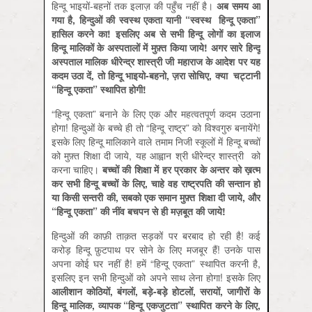
हिन्दू भाइयों-बहनों तक इलाज़ की पहुँच नहीं है।
अब
समय
आ
गया
है,
हिन्दुओं
की
स्वस्थ
एकता
यानी “
स्वस्थ
हिन्दू
एकता”
हासिल
करने
का!
इसलिए
अब
से
सभी
हिन्दू
लोगों
का
इलाज
हिन्दू
मालिकों
के
अस्पतालों
में
मुफ़्त
किया
जाये!
अगर
सारे
हिन्दू
अस्पताल
मालिक
धीरेन्द्र
शास्त्री
जी
महाराज
के
आदेश
पर
यह
कदम
उठा
दें,
तो
हिन्दू
भाइयो-
बहनो,
ज़रा
सोचिए,
क्या
चट्टानी
“
हिन्दू
एकता”
स्थापित
होगी!
“हिन्दू एकता” बनाने के लिए एक और महत्वतपूर्ण कदम उठाना
होगा! हिन्दुओं के बच्चे ही तो “हिन्दू राष्ट्र” को विश्वगुरु बनायेंगे!
इसके लिए हिन्दू मालिकाने वाले तमाम निजी स्कूलों में हिन्दू बच्चों
को मुफ़्त शिक्षा दी जाये, यह आह्वान श्री धीरेन्द्र शास्त्री को
करना चाहिए।
बच्चों
की
शिक्षा
में
हर
प्रकार
के
अन्तर
को
ख़त्म
कर
सभी
हिन्दू
बच्चों
के
लिए,
चाहे
वह
राष्ट्रपति
की
सन्तान
हो
या
किसी
सन्तरी
की,
सबको
एक
समान
मुफ़्त
शिक्षा
दी
जाये,
और
“
हिन्दू
एकता”
की
नींव
बचपन
से
ही
मज़बूत
की
जाये!
हिन्दुओं की काफ़ी ताक़त सड़कों पर बरबाद हो रही है! कई
करोड़ हिन्दू फ़ुटपाथ पर सोने के लिए मजबूर हैं! उनके पास
अपना कोई घर नहीं है! हमें “हिन्दू एकता” स्थापित करनी है,
इसलिए इन सभी हिन्दुओं को अपने साथ लेना होगा! इसके लिए
आलीशान
कोठियों,
बंगलों,
बड़े-
बड़े
होटलों,
सरायों,
जागीरों
के
हिन्दू
मालिक,
व्यापक “
हिन्दू
एकजुटता”
स्थापित
करने
के
लिए,