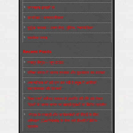
कारख़ाना इलाक़ों से
फ़ासीवाद / साम्‍प्रदायिकता
बुर्जुआ जनवाद – दमन तंत्र, पुलिस, न्‍यायपालिका
संघर्षरत जनता
Recent Posts
मज़दूर बिगुल – जून 2026
पश्चिम बंगाल में भाजपा सरकार और बुलडोज़र का आतंक!
अमानवीयता की हदें पार कर रही है क्यूबा में अमेरिकी
साम्राज्यवाद की घेराबन्दी
शिक्षा मंत्री धर्मेन्द्र प्रधान के इस्तीफ़े की माँग को लेकर
दिल्ली के जन्तर-मन्तर पर छात्रों-युवाओं का विरोध प्रदर्शन
‘नोएडा के मज़दूरों और कार्यकर्ताओं की रिहाई के लिए
अभियान’ (CaRWAN) के बैनर तले दिल्ली में विरोध
प्रदर्शन