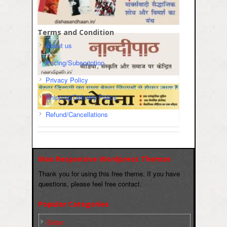
Terms and Condition
About us
Pricing/Subscription
Privacy Policy
Shipping/Delivery Policy
Refund/Cancellations
Max Responsive Wordpress Themse
Thank you for using this free theme. If you have
questions, please feel free contact.
Popular Categories
Slider