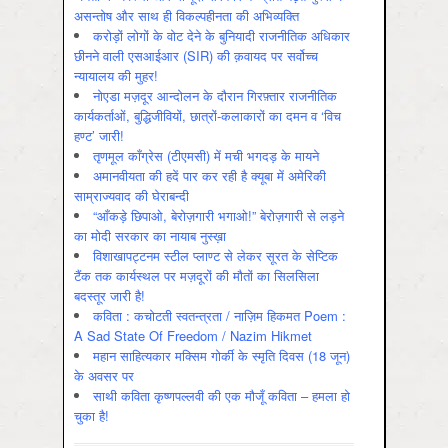
असन्‍तोष और साथ ही विकल्‍पहीनता की अभिव्‍यक्ति
करोड़ों लोगों के वोट देने के बुनियादी राजनीतिक अधिकार
छीनने वाली एसआईआर (SIR) की क़वायद पर सर्वोच्च
न्यायालय की मुहर!
नोएडा मज़दूर आन्दोलन के दौरान गिरफ़्तार राजनीतिक
कार्यकर्ताओं, बुद्धिजीवियों, छात्रों-कलाकारों का दमन व ‘विच
हण्ट’ जारी!
तृणमूल काँग्रेस (टीएमसी) में मची भगदड़ के मायने
अमानवीयता की हदें पार कर रही है क्यूबा में अमेरिकी
साम्राज्यवाद की घेराबन्दी
“आँकड़े छिपाओ, बेरोज़गारी भगाओ!” बेरोज़गारी से लड़ने
का मोदी सरकार का नायाब नुस्ख़ा
विशाखापट्टनम स्टील प्लाण्ट से लेकर सूरत के सेप्टिक
टैंक तक कार्यस्थल पर मज़दूरों की मौतों का सिलसिला
बदस्तूर जारी है!
कविता : कचोटती स्वतन्त्रता / नाज़िम हिकमत Poem :
A Sad State Of Freedom / Nazim Hikmet
महान साहित्यकार मक्सिम गोर्की के स्मृति दिवस (18 जून)
के अवसर पर
साथी कविता कृष्णपल्लवी की एक मौजूँ कविता – हमला हो
चुका है!