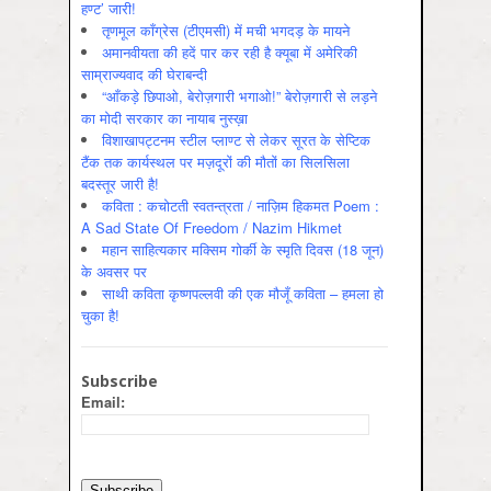
हण्ट’ जारी!
तृणमूल काँग्रेस (टीएमसी) में मची भगदड़ के मायने
अमानवीयता की हदें पार कर रही है क्यूबा में अमेरिकी
साम्राज्यवाद की घेराबन्दी
“आँकड़े छिपाओ, बेरोज़गारी भगाओ!” बेरोज़गारी से लड़ने
का मोदी सरकार का नायाब नुस्ख़ा
विशाखापट्टनम स्टील प्लाण्ट से लेकर सूरत के सेप्टिक
टैंक तक कार्यस्थल पर मज़दूरों की मौतों का सिलसिला
बदस्तूर जारी है!
कविता : कचोटती स्वतन्त्रता / नाज़िम हिकमत Poem :
A Sad State Of Freedom / Nazim Hikmet
महान साहित्यकार मक्सिम गोर्की के स्मृति दिवस (18 जून)
के अवसर पर
साथी कविता कृष्णपल्लवी की एक मौजूँ कविता – हमला हो
चुका है!
Subscribe
Email: