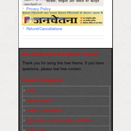
Privacy Policy
Shipping/Delivery Policy
Refund/Cancellations
Max Responsive Wordpress Themse
Thank you for using this free theme. If you have
questions, please feel free contact.
Popular Categories
Slider
कारख़ाना इलाक़ों से
फ़ासीवाद / साम्‍प्रदायिकता
बुर्जुआ जनवाद – दमन तंत्र, पुलिस, न्‍यायपालिका
संघर्षरत जनता