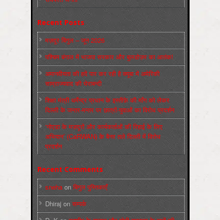
Recent Posts
मज़दूर बिगुल – जून 2026
पश्चिम बंगाल में भाजपा सरकार और बुलडोज़र का आतंक!
अमानवीयता की हदें पार कर रही है क्यूबा में अमेरिकी
साम्राज्यवाद की घेराबन्दी
शिक्षा मंत्री धर्मेन्द्र प्रधान के इस्तीफ़े की माँग को लेकर
दिल्ली के जन्तर-मन्तर पर छात्रों-युवाओं का विरोध प्रदर्शन
‘नोएडा के मज़दूरों और कार्यकर्ताओं की रिहाई के लिए
अभियान’ (CaRWAN) के बैनर तले दिल्ली में विरोध
प्रदर्शन
Recent Comments
sneha
on
बिगुल पुस्तिकाएँ
Dhiraj
on
सम्पर्क