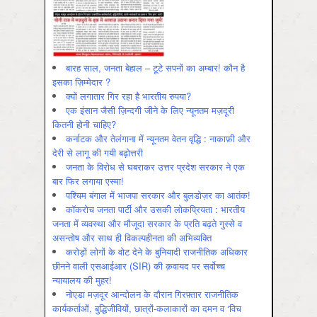
बारह साल, जनता बेहाल – टूटे सपनों का अम्बार! कौन है
इसका ज़िम्मेदार ?
क्यों लगातार गिर रहा है भारतीय रुपया?
एक इंसान जैसी ज़िन्दगी जीने के लिए न्यूनतम मज़दूरी
कितनी होनी चाहिए?
कर्नाटक और तेलंगाना में न्यूनतम वेतन वृद्धि : नाकाफ़ी और
देरी से लागू की गयी बढ़ोत्तरी
जनता के विरोध से घबराकर उत्तर प्रदेश सरकार ने एक
बार फिर लगाया एस्मा!
पश्चिम बंगाल में भाजपा सरकार और बुलडोज़र का आतंक!
कॉकरोच जनता पार्टी और उसकी लोकप्रियता : भारतीय
जनता में व्‍यवस्‍था और मौजूदा सरकार के प्रति बढ़ते गुस्‍से व
असन्‍तोष और साथ ही विकल्‍पहीनता की अभिव्‍यक्ति
करोड़ों लोगों के वोट देने के बुनियादी राजनीतिक अधिकार
छीनने वाली एसआईआर (SIR) की क़वायद पर सर्वोच्च
न्यायालय की मुहर!
नोएडा मज़दूर आन्दोलन के दौरान गिरफ़्तार राजनीतिक
कार्यकर्ताओं, बुद्धिजीवियों, छात्रों-कलाकारों का दमन व ‘विच