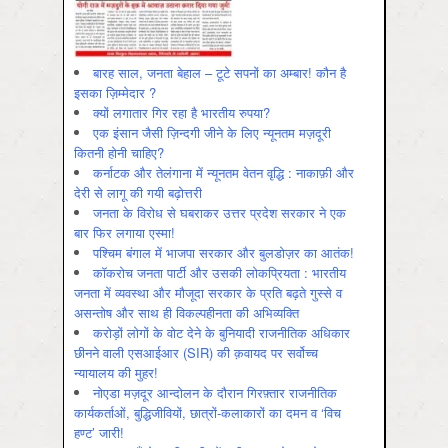
बारह साल, जनता बेहाल – टूटे सपनों का अम्बार! कौन है
इसका ज़िम्मेदार ?
क्यों लगातार गिर रहा है भारतीय रुपया?
एक इंसान जैसी ज़िन्दगी जीने के लिए न्यूनतम मज़दूरी
कितनी होनी चाहिए?
कर्नाटक और तेलंगाना में न्यूनतम वेतन वृद्धि : नाकाफ़ी और
देरी से लागू की गयी बढ़ोत्तरी
जनता के विरोध से घबराकर उत्तर प्रदेश सरकार ने एक
बार फिर लगाया एस्मा!
पश्चिम बंगाल में भाजपा सरकार और बुलडोज़र का आतंक!
कॉकरोच जनता पार्टी और उसकी लोकप्रियता : भारतीय
जनता में व्‍यवस्‍था और मौजूदा सरकार के प्रति बढ़ते गुस्‍से व
असन्‍तोष और साथ ही विकल्‍पहीनता की अभिव्‍यक्ति
करोड़ों लोगों के वोट देने के बुनियादी राजनीतिक अधिकार
छीनने वाली एसआईआर (SIR) की क़वायद पर सर्वोच्च
न्यायालय की मुहर!
नोएडा मज़दूर आन्दोलन के दौरान गिरफ़्तार राजनीतिक
कार्यकर्ताओं, बुद्धिजीवियों, छात्रों-कलाकारों का दमन व ‘विच
हण्ट’ जारी!