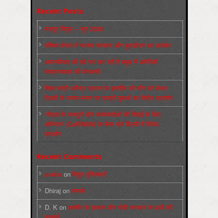
Recent Posts
मज़दूर बिगुल – जून 2026
पश्चिम बंगाल में भाजपा सरकार और बुलडोज़र का आतंक!
अमानवीयता की हदें पार कर रही है क्यूबा में अमेरिकी
साम्राज्यवाद की घेराबन्दी
शिक्षा मंत्री धर्मेन्द्र प्रधान के इस्तीफ़े की माँग को लेकर
दिल्ली के जन्तर-मन्तर पर छात्रों-युवाओं का विरोध प्रदर्शन
‘नोएडा के मज़दूरों और कार्यकर्ताओं की रिहाई के लिए
अभियान’ (CaRWAN) के बैनर तले दिल्ली में विरोध
प्रदर्शन
Recent Comments
sneha
on
बिगुल पुस्तिकाएँ
Dhiraj
on
सम्पर्क
D. K
on
कश्मीर के हालात और मोदी सरकार के दावों की
सच्चाई