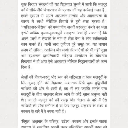
कुछ बिरादर संगठनों की यह शिक़ायत सुनने में आयी कि मज़दूर
वर्ग में सीधे-सीधे विचारधारा के प्रचार की यह कार्रवाई ग़लत है।
हमारे ख़याल से अपने अल्पज्ञान-सन्तोष और अहम्मन्यता के
कारण ये साथी मेंशेविक विचारों से बुरी तरह ग्रस्त हैं।
”व्यक्तिवाद-विरोध” की मध्‍यवर्गीय बानगी प्रस्तुत करने का भला
इससे अधिक कूपमण्डूकतापूर्ण उदाहरण क्या हो सकता है कि
अपने पत्रों में लेखकों के नाम से लेख देना ये लोग व्यक्तिवादी
काम मानते हैं। यानी सारा कृतित्व पूरे समूह का! यह नायाब
क़दम तो लेनिन, स्तालिन और माओ की पार्टियों को भी नहीं सूझा
था! दरअसल क्रान्तिकारी सर्वहारा आन्दोलन के शोचनीय
बिखराव ने ही आज ऐसे अधकचरे मौलिक सिद्धान्तकारों को जन्म
दिया है।
लेखों की विषय-वस्तु और रूप की जटिलता व आम मज़दूरों के
लिए दुरूह होने की शिक़ायत अब तक सिर्फ़ कुछ बुद्धिजीवी
साथियों की ओर से आयी है, वह भी तब जबकि उनके पास
मज़दूरों के बीच अख़बार लेकर जाने के कोई ख़ास अनुभव नहीं
थे। या तो मज़दूर वर्ग की समझ और चेतना के बारे में ऐसे
साथियों की सोच मनोगत है या फिर मज़दूर अख़बार के लक्ष्य व
स्वरूप के बारे में वे स्पष्ट नहीं हैं।
‘बिगुल’ अख़बार के चरित्र, उद्देश्य, स्वरूप और इसके पाठक
समुदाय से सम्बन्धित अपनी ऊपर उल्लिखित आपसी बहस को