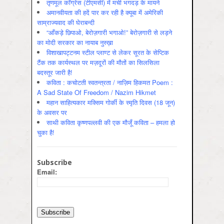
तृणमूल काँग्रेस (टीएमसी) में मची भगदड़ के मायने
अमानवीयता की हदें पार कर रही है क्यूबा में अमेरिकी
साम्राज्यवाद की घेराबन्दी
“आँकड़े छिपाओ, बेरोज़गारी भगाओ!” बेरोज़गारी से लड़ने
का मोदी सरकार का नायाब नुस्ख़ा
विशाखापट्टनम स्टील प्लाण्ट से लेकर सूरत के सेप्टिक
टैंक तक कार्यस्थल पर मज़दूरों की मौतों का सिलसिला
बदस्तूर जारी है!
कविता : कचोटती स्वतन्त्रता / नाज़िम हिकमत Poem :
A Sad State Of Freedom / Nazim Hikmet
महान साहित्यकार मक्सिम गोर्की के स्मृति दिवस (18 जून)
के अवसर पर
साथी कविता कृष्णपल्लवी की एक मौजूँ कविता – हमला हो
चुका है!
Subscribe
Email: