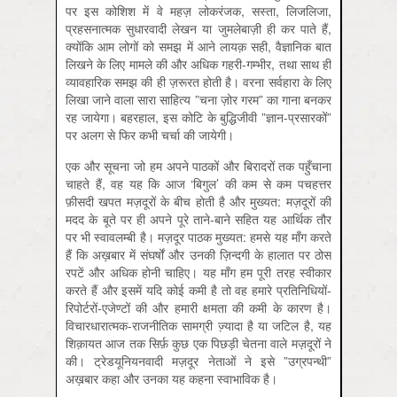
पर इस कोशिश में वे महज़ लोकरंजक, सस्ता, लिजलिजा,
प्रहसनात्मक सुधारवादी लेखन या जुमलेबाज़ी ही कर पाते हैं,
क्योंकि आम लोगों को समझ में आने लायक़ सही, वैज्ञानिक बात
लिखने के लिए मामले की और अधिक गहरी-गम्भीर, तथा साथ ही
व्यावहारिक समझ की ही ज़रूरत होती है। वरना सर्वहारा के लिए
लिखा जाने वाला सारा साहित्य ”चना ज़ोर गरम” का गाना बनकर
रह जायेगा। बहरहाल, इस कोटि के बुद्धिजीवी ”ज्ञान-प्रसारकों”
पर अलग से फिर कभी चर्चा की जायेगी।
एक और सूचना जो हम अपने पाठकों और बिरादरों तक पहुँचाना
चाहते हैं, वह यह कि आज ‘बिगुल’ की कम से कम पचहत्तर
फ़ीसदी खपत मज़दूरों के बीच होती है और मुख्यत: मज़दूरों की
मदद के बूते पर ही अपने पूरे ताने-बाने सहित यह आर्थिक तौर
पर भी स्वावलम्बी है। मज़दूर पाठक मुख्यत: हमसे यह माँग करते
हैं कि अख़बार में संघर्षों और उनकी ज़िन्दगी के हालात पर ठोस
रपटें और अधिक होनी चाहिए। यह माँग हम पूरी तरह स्वीकार
करते हैं और इसमें यदि कोई कमी है तो वह हमारे प्रतिनिधियों-
रिपोर्टरों-एजेण्टों की और हमारी क्षमता की कमी के कारण है।
विचारधारात्मक-राजनीतिक सामग्री ज्‍़यादा है या जटिल है, यह
शिक़ायत आज तक सिर्फ़ कुछ एक पिछड़ी चेतना वाले मज़दूरों ने
की। ट्रेडयूनियनवादी मज़दूर नेताओं ने इसे ”उग्रपन्थी”
अख़बार कहा और उनका यह कहना स्वाभाविक है।