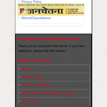
Privacy Policy
Shipping/Delivery Policy
Refund/Cancellations
Max Responsive Wordpress Themse
Thank you for using this free theme. If you have
questions, please feel free contact.
Popular Categories
Slider
कारख़ाना इलाक़ों से
फ़ासीवाद / साम्‍प्रदायिकता
बुर्जुआ जनवाद – दमन तंत्र, पुलिस, न्‍यायपालिका
संघर्षरत जनता