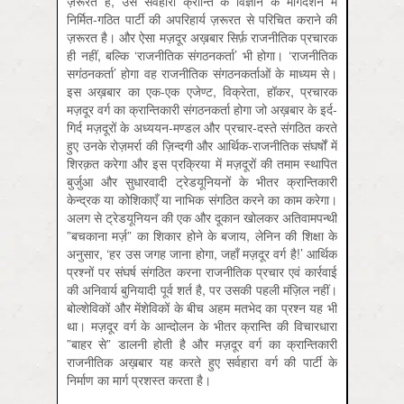
ज़रूरत है, उसे सर्वहारा क्रान्ति के विज्ञान के मार्गदर्शन में
निर्मित-गठित पार्टी की अपरिहार्य ज़रूरत से परिचित कराने की
ज़रूरत है। और ऐसा मज़दूर अख़बार सिर्फ़ राजनीतिक प्रचारक
ही नहीं, बल्कि ‘राजनीतिक संगठनकर्ता’ भी होगा। ‘राजनीतिक
सगंठनकर्ता’ होगा वह राजनीतिक संगठनकर्ताओं के माध्‍यम से।
इस अख़बार का एक-एक एजेण्ट, विक्रेता, हॉकर, प्रचारक
मज़दूर वर्ग का क्रान्तिकारी संगठनकर्ता होगा जो अख़बार के इर्द-
गिर्द मज़दूरों के अध्‍ययन-मण्डल और प्रचार-दस्ते संगठित करते
हुए उनके रोज़मर्रा की ज़िन्दगी और आर्थिक-राजनीतिक संघर्षों में
शिरक़त करेगा और इस प्रक्रिया में मज़दूरों की तमाम स्थापित
बुर्जुआ और सुधारवादी ट्रेडयूनियनों के भीतर क्रान्तिकारी
केन्द्रक या कोशिकाएँ या नाभिक संगठित करने का काम करेगा।
अलग से ट्रेडयूनियन की एक और दूकान खोलकर अतिवामपन्थी
”बचकाना मर्ज़” का शिकार होने के बजाय, लेनिन की शिक्षा के
अनुसार, ‘हर उस जगह जाना होगा, जहाँ मज़दूर वर्ग है!’ आर्थिक
प्रश्नों पर संघर्ष संगठित करना राजनीतिक प्रचार एवं कार्रवाई
की अनिवार्य बुनियादी पूर्व शर्त है, पर उसकी पहली मंज़िल नहीं।
बोल्शेविकों और मेंशेविकों के बीच अहम मतभेद का प्रश्न यह भी
था। मज़दूर वर्ग के आन्दोलन के भीतर क्रान्ति की विचारधारा
”बाहर से” डालनी होती है और मज़दूर वर्ग का क्रान्तिकारी
राजनीतिक अख़बार यह करते हुए सर्वहारा वर्ग की पार्टी के
निर्माण का मार्ग प्रशस्त करता है।