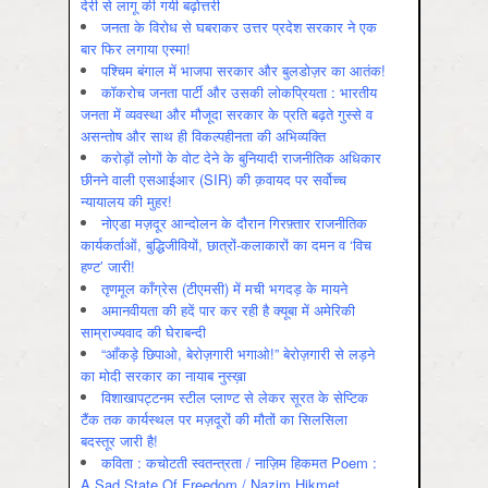
देरी से लागू की गयी बढ़ोत्तरी
जनता के विरोध से घबराकर उत्तर प्रदेश सरकार ने एक
बार फिर लगाया एस्मा!
पश्चिम बंगाल में भाजपा सरकार और बुलडोज़र का आतंक!
कॉकरोच जनता पार्टी और उसकी लोकप्रियता : भारतीय
जनता में व्‍यवस्‍था और मौजूदा सरकार के प्रति बढ़ते गुस्‍से व
असन्‍तोष और साथ ही विकल्‍पहीनता की अभिव्‍यक्ति
करोड़ों लोगों के वोट देने के बुनियादी राजनीतिक अधिकार
छीनने वाली एसआईआर (SIR) की क़वायद पर सर्वोच्च
न्यायालय की मुहर!
नोएडा मज़दूर आन्दोलन के दौरान गिरफ़्तार राजनीतिक
कार्यकर्ताओं, बुद्धिजीवियों, छात्रों-कलाकारों का दमन व ‘विच
हण्ट’ जारी!
तृणमूल काँग्रेस (टीएमसी) में मची भगदड़ के मायने
अमानवीयता की हदें पार कर रही है क्यूबा में अमेरिकी
साम्राज्यवाद की घेराबन्दी
“आँकड़े छिपाओ, बेरोज़गारी भगाओ!” बेरोज़गारी से लड़ने
का मोदी सरकार का नायाब नुस्ख़ा
विशाखापट्टनम स्टील प्लाण्ट से लेकर सूरत के सेप्टिक
टैंक तक कार्यस्थल पर मज़दूरों की मौतों का सिलसिला
बदस्तूर जारी है!
कविता : कचोटती स्वतन्त्रता / नाज़िम हिकमत Poem :
A Sad State Of Freedom / Nazim Hikmet