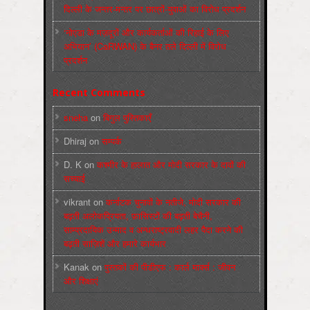
दिल्ली के जन्तर-मन्तर पर छात्रों-युवाओं का विरोध प्रदर्शन
‘नोएडा के मज़दूरों और कार्यकर्ताओं की रिहाई के लिए
अभियान’ (CaRWAN) के बैनर तले दिल्ली में विरोध
प्रदर्शन
Recent Comments
sneha
on
बिगुल पुस्तिकाएँ
Dhiraj
on
सम्पर्क
D. K
on
कश्मीर के हालात और मोदी सरकार के दावों की
सच्चाई
vikrant
on
कर्नाटक चुनावों के नतीजे, मोदी सरकार की
बढ़ती अलोकप्रियता, फ़ासिस्टों की बढ़ती बेचैनी,
साम्प्रदायिक उन्माद व अन्धराष्ट्रवादी लहर पैदा करने की
बढ़ती साज़िशें और हमारे कार्यभार
Kanak
on
पुस्‍तकों की पीडीएफ : कार्ल मार्क्‍स : जीवन
और शिक्षाएं