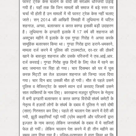
फास्ट ट्रेक केस चलाने के वादों की सरेआम धज्जियाँ उड़ाई
गयी हैं। यहाँ तक कि जिन मामलों की समाज में बड़े स्तर पर
चर्चा भी होती है उन मामलों में भी फास्ट ट्रेक केस नहीं चलाए
जाते। सन् 2014 की आखि‍री तिमाही में लुधियाना में घटित
शहनाज़, अगवा, बलात्कार व कत्ल काण्ड इसकी बड़ी उदाहरण
है। लुधियाना के ढण्डारी इलाके में 17 वर्ष की शहनाज को
अक्टूबर महीने में इलाके के एक गुण्डा गिरोह ने अगवा करके
सामूहिक बलात्कार किया था। गुण्डा गिरोह द्वारा डराने-धमकाने,
मामला दर्ज करने में पुलिस की टालमटोल, दर-दर की ठोकरें
खाने के बावजूद शहनाज और उसके परिजनों ने एफ.आई.आर.
दर्ज करवाई। गुण्डा गिरोह कुछ दिनों के लिए जेल में रहने का
बाद जमानत पर रिहा हो गया। चार दिसम्बर को घर में घुस
करक मिट्टी का तेल डालकर शहनाज को जिन्दा जला दिया
गया। चार दिन बाद उसकी मौत हो गयी। मौत से पहले उसने
पुलिस व मेजिस्ट्रेट के सामने ब्यान दर्ज करवाए जिसमें उसने
सात व्यक्तियों के नाम लिए। कारखाना मज़दूर यूनियन के नेतृत्व
में बनी ढण्डारी बलात्कार व कत्ल काण्ड विरोधी संघर्ष कमेटी के
नेतृत्व में हज़ारों लोगों के संघर्ष के दबाव में पुलि‍स ने सारे दोषी
(सात) गिरफ्तार कर लिए। पहले तो चालान पेश करने में देरी की
गयी, झूठी कहानियाँ गढ़ी गयीं (प्रेम कहानी और परिजनों द्वारा
इज़्ज़त के नाम कत्ल) लेकिन जनसंघर्ष के दबाव में ये साजिशें
फेल हो गयीं। लेकिन चालान पेश करने में ही तीन महीने का
समय लगा दिया गया है। पुलि‍स-प्रशासन ने वादा किया था कि