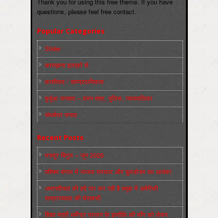
Thank you for using this free theme. If you have
questions, please feel free contact.
Popular Categories
Slider
कारख़ाना इलाक़ों से
फ़ासीवाद / साम्‍प्रदायिकता
बुर्जुआ जनवाद – दमन तंत्र, पुलिस, न्‍यायपालिका
संघर्षरत जनता
Recent Posts
मज़दूर बिगुल – जून 2026
पश्चिम बंगाल में भाजपा सरकार और बुलडोज़र का आतंक!
अमानवीयता की हदें पार कर रही है क्यूबा में अमेरिकी
साम्राज्यवाद की घेराबन्दी
शिक्षा मंत्री धर्मेन्द्र प्रधान के इस्तीफ़े की माँग को लेकर