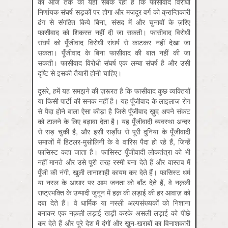
का आज तक का यही सबक रहा है कि फासीवाद विरोधी
निर्णायक संघर्ष सड़कों पर होगा और मज़दूर वर्ग को क्रान्तिकारी
ढंग से संगठित किये बिना, संसद में और चुनावों के ज़रिए
फासीवाद को शिकस्त नहीं दी जा सकती। फासीवाद विरोधी
संघर्ष को पूँजीवाद विरोधी संघर्ष से काटकर नहीं देखा जा
सकता। पूँजीवाद के बिना फासीवाद की बात नहीं की जा
सकती। फासीवाद विरोधी संघर्ष एक लम्बा संघर्ष है और उसी
दृष्टि से इसकी तैयारी होनी चाहिए।
दूसरे, हमें यह समझने की ज़रूरत है कि फासीवाद कुछ व्यक्तियों
या किसी पार्टी की सनक नहीं है। यह पूँजीवाद के लाइलाज रोग
से पैदा होने वाला ऐसा कीड़ा है जिसे पूँजीवाद ख़ुद अपने संकट
को टालने के लिए बढ़ावा देता है। यह पूँजीवादी व्यवस्था अन्दर
से सड़ चुकी है, और इसी सड़ाँध से पूरी दुनिया के पूँजीवादी
समाजों में हिटलर-मुसोलिनी के वे वारिस पैदा हो रहे हैं, जिन्हें
फासिस्ट कहा जाता है। फासिस्ट पूँजीवादी लोकतंत्रा को भी
नहीं मानते और उसे पूरी तरह रस्मी बना देते हैं और वास्तव में
पूँजी की नंगी, खुली तानाशाही कायम कर देते हैं। फासिस्ट धर्म
या नस्ल के आधार पर आम जनता को बाँट देते हैं, वे नक़ली
राष्ट्रभक्ति के उन्मादी जुनून में हक़ की लड़ाई की हर आवाज़ को
दबा देते हैं। वे धार्मिक या नस्ली अल्पसंख्यकों को निशाना
बनाकर एक नक़ली लड़ाई खड़ी करके असली लड़ाई को पीछे
कर देते हैं और पूरे देश में दंगों और ख़ून-खराबों का विनाशकारी