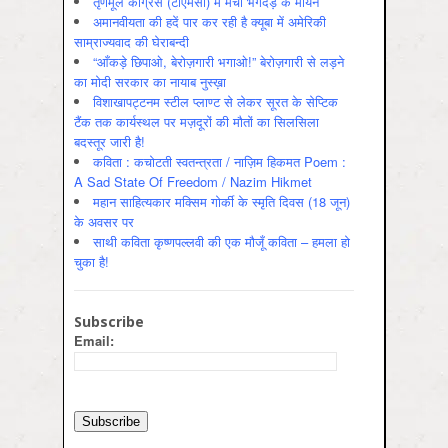
तृणमूल काँग्रेस (टीएमसी) में मची भगदड़ के मायने
अमानवीयता की हदें पार कर रही है क्यूबा में अमेरिकी
साम्राज्यवाद की घेराबन्दी
“आँकड़े छिपाओ, बेरोज़गारी भगाओ!” बेरोज़गारी से लड़ने
का मोदी सरकार का नायाब नुस्ख़ा
विशाखापट्टनम स्टील प्लाण्ट से लेकर सूरत के सेप्टिक
टैंक तक कार्यस्थल पर मज़दूरों की मौतों का सिलसिला
बदस्तूर जारी है!
कविता : कचोटती स्वतन्त्रता / नाज़िम हिकमत Poem :
A Sad State Of Freedom / Nazim Hikmet
महान साहित्यकार मक्सिम गोर्की के स्मृति दिवस (18 जून)
के अवसर पर
साथी कविता कृष्णपल्लवी की एक मौजूँ कविता – हमला हो
चुका है!
Subscribe
Email: