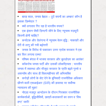
बारह साल, जनता बेहाल – टूटे सपनों का अम्बार! कौन है
इसका ज़िम्मेदार ?
क्यों लगातार गिर रहा है भारतीय रुपया?
एक इंसान जैसी ज़िन्दगी जीने के लिए न्यूनतम मज़दूरी
कितनी होनी चाहिए?
कर्नाटक और तेलंगाना में न्यूनतम वेतन वृद्धि : नाकाफ़ी और
देरी से लागू की गयी बढ़ोत्तरी
जनता के विरोध से घबराकर उत्तर प्रदेश सरकार ने एक
बार फिर लगाया एस्मा!
पश्चिम बंगाल में भाजपा सरकार और बुलडोज़र का आतंक!
कॉकरोच जनता पार्टी और उसकी लोकप्रियता : भारतीय
जनता में व्‍यवस्‍था और मौजूदा सरकार के प्रति बढ़ते गुस्‍से व
असन्‍तोष और साथ ही विकल्‍पहीनता की अभिव्‍यक्ति
करोड़ों लोगों के वोट देने के बुनियादी राजनीतिक अधिकार
छीनने वाली एसआईआर (SIR) की क़वायद पर सर्वोच्च
न्यायालय की मुहर!
नोएडा मज़दूर आन्दोलन के दौरान गिरफ़्तार राजनीतिक
कार्यकर्ताओं, बुद्धिजीवियों, छात्रों-कलाकारों का दमन व ‘विच
हण्ट’ जारी!