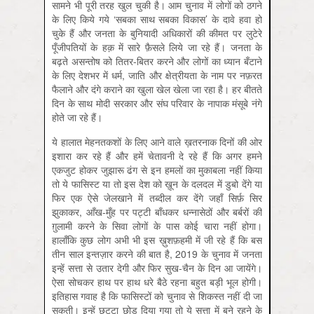
सामने भी पूरी तरह खुल चुकी है। आम चुनाव में लोगों को ठगने
के लिए किये गये ‘सबका साथ सबका विकास’ के दावे हवा हो
चुके हैं और जनता के बुनियादी अधिकारों की कीमत पर लुटेरे
पूँजीपतियों के हक़ में सारे फ़ैसले लिये जा रहे हैं। जनता के
बढ़ते असन्तोष को तितर-बितर करने और लोगों का ध्यान बँटाने
के लिए देशभर में धर्म, जाति और क्षेत्रीयता के नाम पर नफ़रत
फैलाने और दंगे कराने का खुला खेल खेला जा रहा है। हर बीतते
दिन के साथ मोदी सरकार और संघ परिवार के नापाक मंसूबे नंगे
होते जा रहे हैं।
ये हालात मेहनतकशों के लिए आने वाले ख़तरनाक दिनों की ओर
इशारा कर रहे हैं और हमें चेतावनी दे रहे हैं कि अगर हमने
एकजुट होकर जुझारू ढंग से इन हमलों का मुकाबला नहीं किया
तो ये फासिस्‍ट या तो इस देश को ख़ून के दलदल में डुबो देंगे या
फिर एक ऐसे जेलखाने में तब्‍दील कर देंगे जहाँ सिर्फ़ सिर
झुकाकर, आँख-मुँह पर पट्टी बाँधकर धन्‍नासेठों और बर्बरों की
ग़ुलामी करने के सिवा लोगों के पास कोई चारा नहीं होगा।
हालाँकि कुछ लोग अभी भी इस ख़ुशफ़हमी में जी रहे हैं कि बस
तीन साल इन्तज़ार करने की बात है, 2019 के चुनाव में जनता
इन्‍हें सत्ता से उतार देगी और फिर सुख-चैन के दिन आ जायेंगे।
ऐसा सोचकर हाथ पर हाथ धरे बैठे रहना बहुत बड़ी भूल होगी।
इतिहास गवाह है कि फासिस्‍टों को चुनाव से शिकस्त नहीं दी जा
सकती। इन्‍हें छुट्टा छोड़ दिया गया तो ये सत्ता में बने रहने के