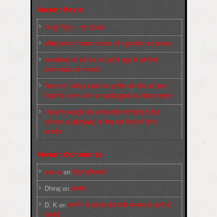
Recent Posts
मज़दूर बिगुल – जून 2026
पश्चिम बंगाल में भाजपा सरकार और बुलडोज़र का आतंक!
अमानवीयता की हदें पार कर रही है क्यूबा में अमेरिकी
साम्राज्यवाद की घेराबन्दी
शिक्षा मंत्री धर्मेन्द्र प्रधान के इस्तीफ़े की माँग को लेकर
दिल्ली के जन्तर-मन्तर पर छात्रों-युवाओं का विरोध प्रदर्शन
‘नोएडा के मज़दूरों और कार्यकर्ताओं की रिहाई के लिए
अभियान’ (CaRWAN) के बैनर तले दिल्ली में विरोध
प्रदर्शन
Recent Comments
sneha
on
बिगुल पुस्तिकाएँ
Dhiraj
on
सम्पर्क
D. K
on
कश्मीर के हालात और मोदी सरकार के दावों की
सच्चाई