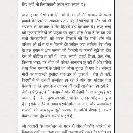
लिए कोई भी विनाशकारी क़दम उठा सकते हैं।
आज हालत ऐसी बना दी गयी है कि जो भी सरकार के ग़लत
क़दमों के ख़िलाफ़ आवाज उठाये वह देशद्रोही है और जो भी
सरकार की हर बात में सिर हिलाये वही देशभक्त है। तरह-तरह
की गुण्डावाहिनियों को सड़क पर खुला छोड़ दिया है कि वह ऐसे
सभी ‘देशद्रोहियों’ को सबक सिखायें जो कि मोदी और संघ
परिवार की हाँ में हाँ न मिलाते हों! लेकिन ज़रा सोचिये! देशभक्ति
के इस गुबार में आम जनता की ज़िन्दगी के ज़रूरी मुद्दों को ढँक
देने की कोशिश हो रही है। दाल, सब्ज़ी, दवाएँ, शिक्षा, तेल, गैस,
किराया-भाड़ा, हर चीज़ की कीमतें आसमान छू रही हैं और ग़रीबों
तथा निम्न मध्यवर्ग के लोगों का जीना मुहाल हो गया है। नरेन्द्र
मोदी का पाखण्डी मुखौटा तार-तार हो चुका है। देश ही नहीं,
विदेशों में भी उसकी फ़जीहत हो रही है और संघ परिवार द्वारा
फैलाये जा रहे घृणा के वातावरण की कड़ी आलोचना हो रही है।
लेकिन पीछे हटने के बजाय वे और भी बेशर्मी के साथ गुण्डई पर
आमादा हैं। बिका हुआ कारपोरेट मीडिया उनका भोंपू बना हुआ
है। इसके जरिये वे तमाम प्रगतिशील, जनवादी और जनपक्षधर
ताक़तों को अन्धाधुन्ध झूठे प्रचार के जरिये देशद्रोही करार
देकर उनका मुँह बन्द करना चाहते हैं।
जो आज़ादी के आन्दोलन के ग़द्दार थे और जिन्होंने अंग्रेजों के
ख़िलाफ कभी एक ढेला तक नहीं चलाया वही आज देशभक्ति का