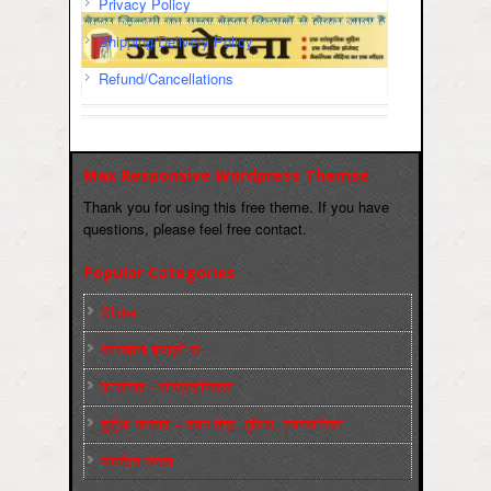
Privacy Policy
Shipping/Delivery Policy
Refund/Cancellations
Max Responsive Wordpress Themse
Thank you for using this free theme. If you have
questions, please feel free contact.
Popular Categories
Slider
कारख़ाना इलाक़ों से
फ़ासीवाद / साम्‍प्रदायिकता
बुर्जुआ जनवाद – दमन तंत्र, पुलिस, न्‍यायपालिका
संघर्षरत जनता