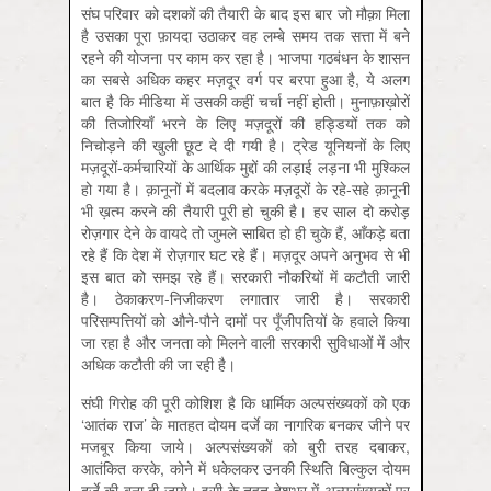
संघ परिवार को दशकों की तैयारी के बाद इस बार जो मौक़ा मिला
है उसका पूरा फ़ायदा उठाकर वह लम्बे समय तक सत्ता में बने
रहने की योजना पर काम कर रहा है। भाजपा गठबंधन के शासन
का सबसे अधिक कहर मज़दूर वर्ग पर बरपा हुआ है, ये अलग
बात है कि मीडिया में उसकी कहीं चर्चा नहीं होती। मुनाफ़ाख़ोरों
की तिजोरियाँ भरने के लिए मज़दूरों की हड्डियों तक को
निचोड़ने की खुली छूट दे दी गयी है। ट्रेड यूनियनों के लिए
मज़दूरों-कर्मचारियों के आर्थिक मुद्दों की लड़ाई लड़ना भी मुश्किल
हो गया है। क़ानूनों में बदलाव करके मज़दूरों के रहे-सहे क़ानूनी
भी ख़त्‍म करने की तैयारी पूरी हो चुकी है। हर साल दो करोड़
रोज़गार देने के वायदे तो जुमले साबित हो ही चुके हैं, आँकड़े बता
रहे हैं कि देश में रोज़गार घट रहे हैं। मज़दूर अपने अनुभव से भी
इस बात को समझ रहे हैं। सरकारी नौकरियों में कटौती जारी
है। ठेकाकरण-निजीकरण लगातार जारी है। सरकारी
परिसम्पत्तियों को औने-पौने दामों पर पूँजीपतियों के हवाले किया
जा रहा है और जनता को मिलने वाली सरकारी सुविधाओं में और
अधिक कटौती की जा रही है।
संघी गिरोह की पूरी कोशिश है कि धार्मिक अल्पसंख्यकों को एक
‘आतंक राज’ के मातहत दोयम दर्जे का नागरिक बनकर जीने पर
मजबूर किया जाये। अल्पसंख्यकों को बुरी तरह दबाकर,
आतंकित करके, कोने में धकेलकर उनकी स्थिति बिल्कुल दोयम
दर्जे की बना दी जाये। इसी के तहत देशभर में अल्पसंख्यकों पर