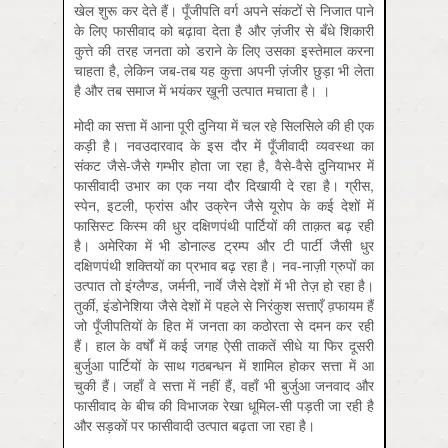
खेल शुरू कर देते हैं। पूँजीपति वर्ग अपने संकटों से निजात पाने
के लिए फासीवाद को बढ़ावा देता है और ज़ंजीर से बँधे शिकारी
कुत्ते की तरह जनता को डराने के लिए उसका इस्तेमाल करना
चाहता है, लेकिन जब-तब यह कुत्ता अपनी ज़ंजीर छुड़ा भी लेता
है और तब समाज में भयंकर ख़ूनी उत्पात मचाता है। ।
मोदी का सत्ता में आना पूरी दुनिया में चल रहे सिलसिले की ही एक
कड़ी है। नवउदारवाद के इस दौर में पूँजीवादी व्यवस्था का
संकट जैसे-जैसे गम्भीर होता जा रहा है, वैसे-वैसे दुनियाभर में
फासीवादी उभार का एक नया दौर दिखायी दे रहा है। ग्रीस,
स्पेन, इटली, फ्रांस और उक्रेन जैसे यूरोप के कई देशों में
फासिस्ट किस्म की धुर दक्षिणपंथी पार्टियों की ताक़त बढ़ रही
है। अमेरिका में भी डोनाल्ड ट्रम्प और टी पार्टी जैसी धुर
दक्षिणपंथी शक्तियों का प्रभाव बढ़ रहा है। नव-नाज़ी ग्रुपों का
उत्पात तो इंग्लैण्ड, जर्मनी, नार्वे जैसे देशों में भी तेज़ हो रहा है।
तुर्की, इंडोनेशिया जैसे देशों में पहले से निरंकुश सत्ताएँ व़फायम हैं
जो पूँजीपतियों के हित में जनता का कठोरता से दमन कर रही
हैं। हाल के वर्षों में कई जगह ऐसी ताकतें सीधे या फिर दूसरी
बुर्जुआ पार्टियों के साथ गठबन्धन में शामिल होकर सत्ता में आ
चुकी हैं। जहाँ वे सत्ता में नहीं हैं, वहाँ भी बुर्जुआ जनवाद और
फासीवाद के बीच की विभाजक रेखा धूमिल-सी पड़ती जा रही है
और सड़कों पर फासीवादी उत्पात बढ़ता जा रहा है।