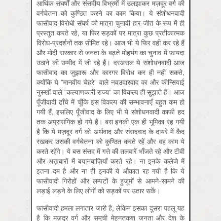
आर्थिक संघर्षों और संसदीय विभ्रमों में उलझाकर मज़दूर वर्ग की
वर्गचेतना को कुण्ठित करने का काम किया। ये संशोधनवादी
फासीवाद-विरोधी संघर्ष को मात्रा चुनावी हार-जीत के रूप में ही
प्रस्तुत करते रहे, या फिर सड़कों पर मात्रा कुछ प्रतीकात्मक
विरोध-प्रदर्शनों तक सीमित रहे। आज भी ये फिर वही कर रहे हैं
और मोदी सरकार से जनता के बढ़ते मोहभंग का चुनाव में फ़ायदा
उठाने की उम्‍मीद में जी रहे हैं। दरअसल ये संशोधनवादी आज
फासीवाद का जुझारू और कारगर विरोध कर ही नहीं सकते,
क्योंकि ये ”मानवीय चेहरे” वाले नवउदारवाद का और कीन्सियाई
नुस्खों वाले ”कल्याणकारी राज्य” का विकल्प ही सुझाते हैं। आज
पूँजीवादी ढाँचे में चूँकि इस विकल्प की सम्भावनाएँ बहुत कम हो
गयी हैं, इसलिए पूँजीवाद के लिए भी ये संशोधनवादी काफी हद
तक अप्रासंगिक हो गये हैं। बस इनकी एक ही भूमिका रह गयी
है कि ये मज़दूर वर्ग को अर्थवाद और संसदवाद के दायरे में कैद
रखकर उसकी वर्गचेतना को कुण्ठित करते रहें और वह काम ये
करते रहेंगे। ये बस संसद में गत्ते की तलवारें भाँजते रहे और टीवी
और अख़बारों में बयानबाज़ियाँ करते रहे। ना इनके कलेजे में
इतना दम है और ना ही इनकी ये औक़ात रह गयी है कि ये
फासीवादी गिरोहों और लम्पटों के हुजूमों से आमने-सामने की
लड़ाई लड़ने के लिए लोगों को सड़कों पर उतार सकें।
फासीवादी हमला लगातार जारी है, लेकिन इसका दूसरा पहलू यह
है कि मज़दूर वर्ग और समूची मेहनतकश जनता और देश के