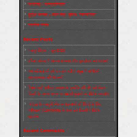
फ़ासीवाद / साम्‍प्रदायिकता
बुर्जुआ जनवाद – दमन तंत्र, पुलिस, न्‍यायपालिका
संघर्षरत जनता
Recent Posts
मज़दूर बिगुल – जून 2026
पश्चिम बंगाल में भाजपा सरकार और बुलडोज़र का आतंक!
अमानवीयता की हदें पार कर रही है क्यूबा में अमेरिकी
साम्राज्यवाद की घेराबन्दी
शिक्षा मंत्री धर्मेन्द्र प्रधान के इस्तीफ़े की माँग को लेकर
दिल्ली के जन्तर-मन्तर पर छात्रों-युवाओं का विरोध प्रदर्शन
‘नोएडा के मज़दूरों और कार्यकर्ताओं की रिहाई के लिए
अभियान’ (CaRWAN) के बैनर तले दिल्ली में विरोध
प्रदर्शन
Recent Comments