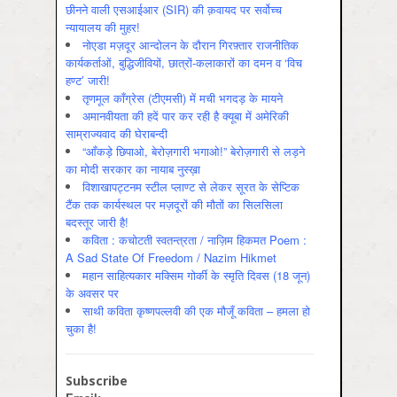
छीनने वाली एसआईआर (SIR) की क़वायद पर सर्वोच्च
न्यायालय की मुहर!
नोएडा मज़दूर आन्दोलन के दौरान गिरफ़्तार राजनीतिक
कार्यकर्ताओं, बुद्धिजीवियों, छात्रों-कलाकारों का दमन व ‘विच
हण्ट’ जारी!
तृणमूल काँग्रेस (टीएमसी) में मची भगदड़ के मायने
अमानवीयता की हदें पार कर रही है क्यूबा में अमेरिकी
साम्राज्यवाद की घेराबन्दी
“आँकड़े छिपाओ, बेरोज़गारी भगाओ!” बेरोज़गारी से लड़ने
का मोदी सरकार का नायाब नुस्ख़ा
विशाखापट्टनम स्टील प्लाण्ट से लेकर सूरत के सेप्टिक
टैंक तक कार्यस्थल पर मज़दूरों की मौतों का सिलसिला
बदस्तूर जारी है!
कविता : कचोटती स्वतन्त्रता / नाज़िम हिकमत Poem :
A Sad State Of Freedom / Nazim Hikmet
महान साहित्यकार मक्सिम गोर्की के स्मृति दिवस (18 जून)
के अवसर पर
साथी कविता कृष्णपल्लवी की एक मौजूँ कविता – हमला हो
चुका है!
Subscribe