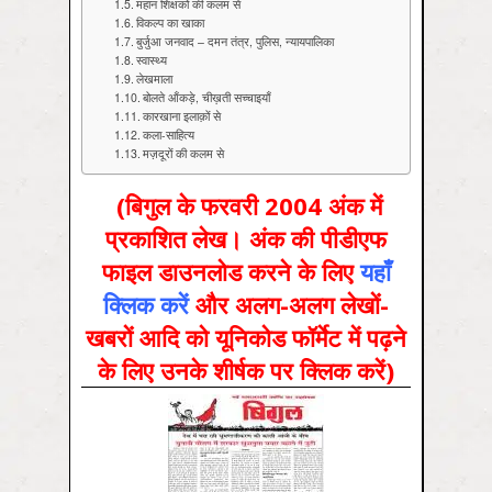
महान शिक्षकों की कलम से
विकल्प का खाका
बुर्जुआ जनवाद – दमन तंत्र, पुलिस, न्यायपालिका
स्वास्‍थ्‍य
लेखमाला
बोलते आँकड़े, चीख़ती सच्चाइयाँ
कारखाना इलाक़ों से
कला-साहित्य
मज़दूरों की कलम से
(बिगुल के फरवरी 2004 अंक में
प्रकाशित लेख। अंक की पीडीएफ
फाइल डाउनलोड करने के लिए
यहाँ
क्लिक करें
और अलग-अलग लेखों-
खबरों आदि को यूनिकोड फॉर्मेट में पढ़ने
के लिए उनके शीर्षक पर क्लिक करें)