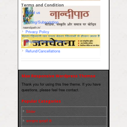
Terms and Condition
About us
Pricing/Subscription
Privacy Policy
Shipping/Delivery Policy
Refund/Cancellations
Max Responsive Wordpress Themse
Thank you for using this free theme. If you have
questions, please feel free contact.
Popular Categories
Slider
कारख़ाना इलाक़ों से