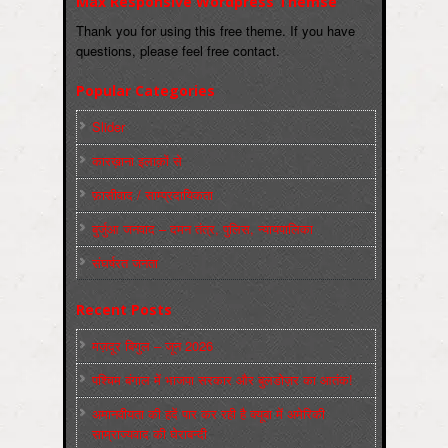
Max Responsive Wordpress Themse
Thank you for using this free theme. If you have
questions, please feel free contact.
Popular Categories
Slider
कारख़ाना इलाक़ों से
फ़ासीवाद / साम्‍प्रदायिकता
बुर्जुआ जनवाद – दमन तंत्र, पुलिस, न्‍यायपालिका
संघर्षरत जनता
Recent Posts
मज़दूर बिगुल – जून 2026
पश्चिम बंगाल में भाजपा सरकार और बुलडोज़र का आतंक!
अमानवीयता की हदें पार कर रही है क्यूबा में अमेरिकी
साम्राज्यवाद की घेराबन्दी