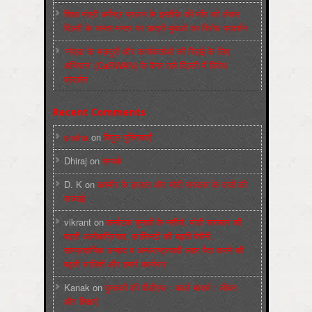
शिक्षा मंत्री धर्मेन्द्र प्रधान के इस्तीफ़े की माँग को लेकर
दिल्ली के जन्तर-मन्तर पर छात्रों-युवाओं का विरोध प्रदर्शन
‘नोएडा के मज़दूरों और कार्यकर्ताओं की रिहाई के लिए
अभियान’ (CaRWAN) के बैनर तले दिल्ली में विरोध
प्रदर्शन
Recent Comments
sneha
on
बिगुल पुस्तिकाएँ
Dhiraj
on
सम्पर्क
D. K
on
कश्मीर के हालात और मोदी सरकार के दावों की
सच्चाई
vikrant
on
कर्नाटक चुनावों के नतीजे, मोदी सरकार की
बढ़ती अलोकप्रियता, फ़ासिस्टों की बढ़ती बेचैनी,
साम्प्रदायिक उन्माद व अन्धराष्ट्रवादी लहर पैदा करने की
बढ़ती साज़िशें और हमारे कार्यभार
Kanak
on
पुस्‍तकों की पीडीएफ : कार्ल मार्क्‍स : जीवन
और शिक्षाएं