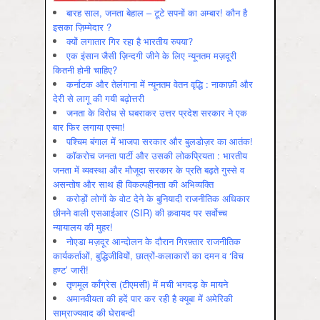
बारह साल, जनता बेहाल – टूटे सपनों का अम्बार! कौन है
इसका ज़िम्मेदार ?
क्यों लगातार गिर रहा है भारतीय रुपया?
एक इंसान जैसी ज़िन्दगी जीने के लिए न्यूनतम मज़दूरी
कितनी होनी चाहिए?
कर्नाटक और तेलंगाना में न्यूनतम वेतन वृद्धि : नाकाफ़ी और
देरी से लागू की गयी बढ़ोत्तरी
जनता के विरोध से घबराकर उत्तर प्रदेश सरकार ने एक
बार फिर लगाया एस्मा!
पश्चिम बंगाल में भाजपा सरकार और बुलडोज़र का आतंक!
कॉकरोच जनता पार्टी और उसकी लोकप्रियता : भारतीय
जनता में व्‍यवस्‍था और मौजूदा सरकार के प्रति बढ़ते गुस्‍से व
असन्‍तोष और साथ ही विकल्‍पहीनता की अभिव्‍यक्ति
करोड़ों लोगों के वोट देने के बुनियादी राजनीतिक अधिकार
छीनने वाली एसआईआर (SIR) की क़वायद पर सर्वोच्च
न्यायालय की मुहर!
नोएडा मज़दूर आन्दोलन के दौरान गिरफ़्तार राजनीतिक
कार्यकर्ताओं, बुद्धिजीवियों, छात्रों-कलाकारों का दमन व ‘विच
हण्ट’ जारी!
तृणमूल काँग्रेस (टीएमसी) में मची भगदड़ के मायने
अमानवीयता की हदें पार कर रही है क्यूबा में अमेरिकी
साम्राज्यवाद की घेराबन्दी