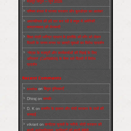
मज़दूर बिगुल – जून 2026
पश्चिम बंगाल में भाजपा सरकार और बुलडोज़र का आतंक!
अमानवीयता की हदें पार कर रही है क्यूबा में अमेरिकी
साम्राज्यवाद की घेराबन्दी
शिक्षा मंत्री धर्मेन्द्र प्रधान के इस्तीफ़े की माँग को लेकर
दिल्ली के जन्तर-मन्तर पर छात्रों-युवाओं का विरोध प्रदर्शन
‘नोएडा के मज़दूरों और कार्यकर्ताओं की रिहाई के लिए
अभियान’ (CaRWAN) के बैनर तले दिल्ली में विरोध
प्रदर्शन
Recent Comments
sneha
on
बिगुल पुस्तिकाएँ
Dhiraj
on
सम्पर्क
D. K
on
कश्मीर के हालात और मोदी सरकार के दावों की
सच्चाई
vikrant
on
कर्नाटक चुनावों के नतीजे, मोदी सरकार की
बढ़ती अलोकप्रियता, फ़ासिस्टों की बढ़ती बेचैनी,