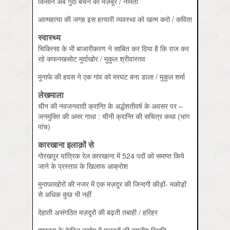
किसान अब गुर्दा बेचने को मज़बूर / नमिता
आत्‍महत्‍या की जगह इस हत्‍यारी व्‍यवस्‍था को खत्‍म करो / कविता
स्‍वास्‍थ्‍य
चिकित्‍सा के भी बाजारीकरण ने साबित कर दिया है कि राज कर
रहे कफनखसोट मुर्दाखोर / मुकुल श्रीवास्‍तव
मुनाफे की हवस ने एक गांव को मरघट बना डाला / मुकुल शर्मा
लेखमाला
चीन की नवजनवादी क्रान्ति के अर्द्धशतीवर्ष के अवसर पर –
जनमुक्ति की अमर गाथा : चीनी क्रान्ति की सचित्र कथा (भाग
पांच)
कारखाना इलाक़ों से
गोरखपुर यांत्रिक रेल कारखाना में 524 पदों को समाप्‍त किये
जाने के प्रस्‍ताव के खिलाफ आक्रोश
मुनाफाखोरों की नजर में एक मज़दूर की जिन्‍दगी कीड़ों- मकोड़ों
से अधिक कुछ भी नहीं
देहाती असंगठित मज़दूरों की बढ़ती तबाही / हरिहर