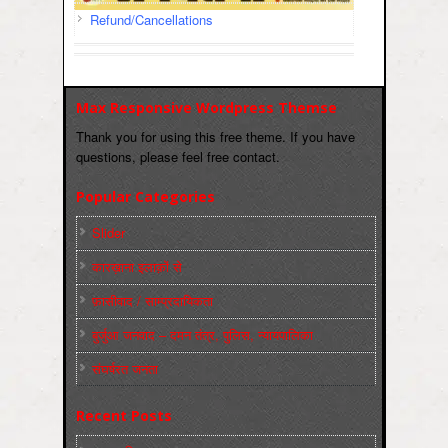
Refund/Cancellations
Max Responsive Wordpress Themse
Thank you for using this free theme. If you have
questions, please feel free contact.
Popular Categories
Slider
कारख़ाना इलाक़ों से
फ़ासीवाद / साम्‍प्रदायिकता
बुर्जुआ जनवाद – दमन तंत्र, पुलिस, न्‍यायपालिका
संघर्षरत जनता
Recent Posts