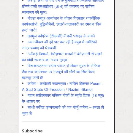
करोड़ों लोगों के वोट देने के बुनियादी राजनीतिक अधिकार
छीनने वाली एसआईआर (SIR) की क़वायद पर सर्वोच्च
न्यायालय की मुहर!
नोएडा मज़दूर आन्दोलन के दौरान गिरफ़्तार राजनीतिक
कार्यकर्ताओं, बुद्धिजीवियों, छात्रों-कलाकारों का दमन व ‘विच
हण्ट’ जारी!
तृणमूल काँग्रेस (टीएमसी) में मची भगदड़ के मायने
अमानवीयता की हदें पार कर रही है क्यूबा में अमेरिकी
साम्राज्यवाद की घेराबन्दी
“आँकड़े छिपाओ, बेरोज़गारी भगाओ!” बेरोज़गारी से लड़ने
का मोदी सरकार का नायाब नुस्ख़ा
विशाखापट्टनम स्टील प्लाण्ट से लेकर सूरत के सेप्टिक
टैंक तक कार्यस्थल पर मज़दूरों की मौतों का सिलसिला
बदस्तूर जारी है!
कविता : कचोटती स्वतन्त्रता / नाज़िम हिकमत Poem :
A Sad State Of Freedom / Nazim Hikmet
महान साहित्यकार मक्सिम गोर्की के स्मृति दिवस (18 जून)
के अवसर पर
साथी कविता कृष्णपल्लवी की एक मौजूँ कविता – हमला हो
चुका है!
Subscribe