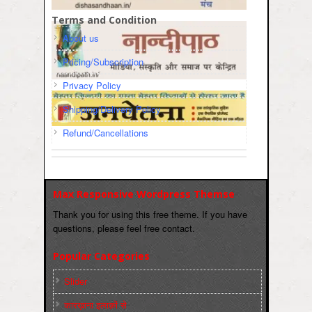
Terms and Condition
About us
Pricing/Subscription
Privacy Policy
Shipping/Delivery Policy
Refund/Cancellations
Max Responsive Wordpress Themse
Thank you for using this free theme. If you have
questions, please feel free contact.
Popular Categories
Slider
कारख़ाना इलाक़ों से