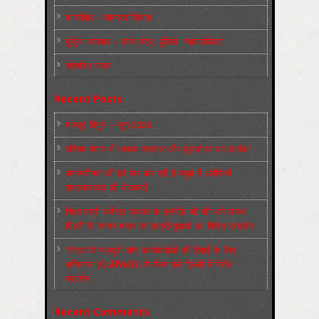
फ़ासीवाद / साम्‍प्रदायिकता
बुर्जुआ जनवाद – दमन तंत्र, पुलिस, न्‍यायपालिका
संघर्षरत जनता
Recent Posts
मज़दूर बिगुल – जून 2026
पश्चिम बंगाल में भाजपा सरकार और बुलडोज़र का आतंक!
अमानवीयता की हदें पार कर रही है क्यूबा में अमेरिकी
साम्राज्यवाद की घेराबन्दी
शिक्षा मंत्री धर्मेन्द्र प्रधान के इस्तीफ़े की माँग को लेकर
दिल्ली के जन्तर-मन्तर पर छात्रों-युवाओं का विरोध प्रदर्शन
‘नोएडा के मज़दूरों और कार्यकर्ताओं की रिहाई के लिए
अभियान’ (CaRWAN) के बैनर तले दिल्ली में विरोध
प्रदर्शन
Recent Comments