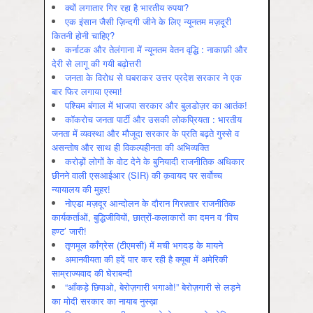
क्यों लगातार गिर रहा है भारतीय रुपया?
एक इंसान जैसी ज़िन्दगी जीने के लिए न्यूनतम मज़दूरी
कितनी होनी चाहिए?
कर्नाटक और तेलंगाना में न्यूनतम वेतन वृद्धि : नाकाफ़ी और
देरी से लागू की गयी बढ़ोत्तरी
जनता के विरोध से घबराकर उत्तर प्रदेश सरकार ने एक
बार फिर लगाया एस्मा!
पश्चिम बंगाल में भाजपा सरकार और बुलडोज़र का आतंक!
कॉकरोच जनता पार्टी और उसकी लोकप्रियता : भारतीय
जनता में व्‍यवस्‍था और मौजूदा सरकार के प्रति बढ़ते गुस्‍से व
असन्‍तोष और साथ ही विकल्‍पहीनता की अभिव्‍यक्ति
करोड़ों लोगों के वोट देने के बुनियादी राजनीतिक अधिकार
छीनने वाली एसआईआर (SIR) की क़वायद पर सर्वोच्च
न्यायालय की मुहर!
नोएडा मज़दूर आन्दोलन के दौरान गिरफ़्तार राजनीतिक
कार्यकर्ताओं, बुद्धिजीवियों, छात्रों-कलाकारों का दमन व ‘विच
हण्ट’ जारी!
तृणमूल काँग्रेस (टीएमसी) में मची भगदड़ के मायने
अमानवीयता की हदें पार कर रही है क्यूबा में अमेरिकी
साम्राज्यवाद की घेराबन्दी
“आँकड़े छिपाओ, बेरोज़गारी भगाओ!” बेरोज़गारी से लड़ने
का मोदी सरकार का नायाब नुस्ख़ा