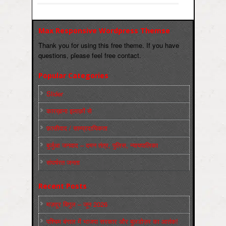
Max Responsive Wordpress Themse
Thank you for using this free theme. If you have
questions, please feel free contact.
Popular Categories
Slider
कारख़ाना इलाक़ों से
फ़ासीवाद / साम्‍प्रदायिकता
बुर्जुआ जनवाद – दमन तंत्र, पुलिस, न्‍यायपालिका
संघर्षरत जनता
Recent Posts
मज़दूर बिगुल – जून 2026
पश्चिम बंगाल में भाजपा सरकार और बुलडोज़र का आतंक!