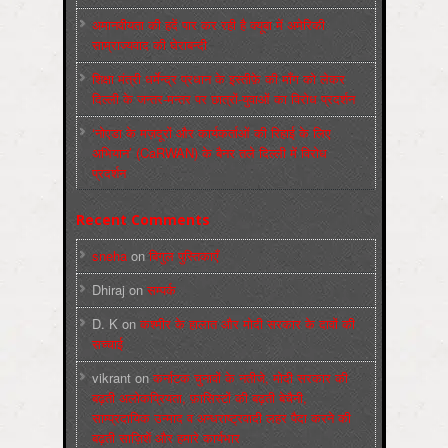
अमानवीयता की हदें पार कर रही है क्यूबा में अमेरिकी
साम्राज्यवाद की घेराबन्दी
शिक्षा मंत्री धर्मेन्द्र प्रधान के इस्तीफ़े की माँग को लेकर
दिल्ली के जन्तर-मन्तर पर छात्रों-युवाओं का विरोध प्रदर्शन
‘नोएडा के मज़दूरों और कार्यकर्ताओं की रिहाई के लिए
अभियान’ (CaRWAN) के बैनर तले दिल्ली में विरोध
प्रदर्शन
Recent Comments
sneha
on
बिगुल पुस्तिकाएँ
Dhiraj
on
सम्पर्क
D. K
on
कश्मीर के हालात और मोदी सरकार के दावों की
सच्चाई
vikrant
on
कर्नाटक चुनावों के नतीजे, मोदी सरकार की
बढ़ती अलोकप्रियता, फ़ासिस्टों की बढ़ती बेचैनी,
साम्प्रदायिक उन्माद व अन्धराष्ट्रवादी लहर पैदा करने की
बढ़ती साज़िशें और हमारे कार्यभार