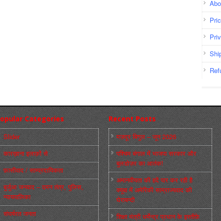
Abo
Pri
Pri
Shi
Ref
opular Categories
Recent Posts
Slider
मज़दूर बिगुल – जून 2026
कारख़ाना इलाक़ों से
पश्चिम बंगाल में भाजपा सरकार और
बुलडोज़र का आतंक!
फ़ासीवाद / साम्‍प्रदायिकता
अमानवीयता की हदें पार कर रही है
बुर्जुआ जनवाद – दमन तंत्र, पुलिस,
क्यूबा में अमेरिकी साम्राज्यवाद की
न्‍यायपालिका
घेराबन्दी
संघर्षरत जनता
शिक्षा मंत्री धर्मेन्द्र प्रधान के इस्तीफ़े