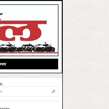
्यता
ch
gories