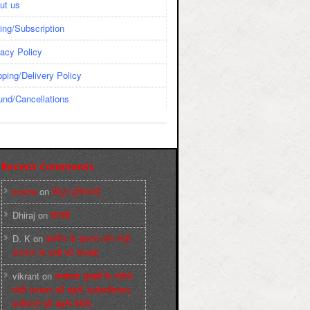
ut us
cing/Subscription
vacy Policy
pping/Delivery Policy
und/Cancellations
Recent Comments
sneha
on
बिगुल पुस्तिकाएँ
Dhiraj
on
सम्पर्क
D. K
on
कश्मीर के हालात और मोदी
सरकार के दावों की सच्चाई
vikrant
on
कर्नाटक चुनावों के नतीजे,
मोदी सरकार की बढ़ती अलोकप्रियता,
फ़ासिस्टों की बढ़ती बेचैनी,