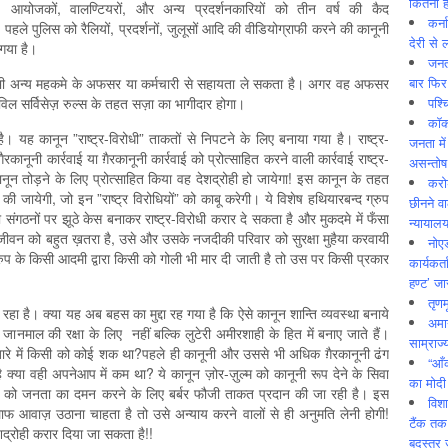
कितनी ह
आयोजकों, वालण्टियरों, और अन्य प्रदर्शनकारियों को तीन वर्ष की कैद
कर्न
हले पुलिस को रैलियों, प्रदर्शनों, जुलूसों आदि की वीडियोग्राफी करने की कानूनी
देरी से 
 गया है।
जनत
बार फिर
ी भी अन्य महकमे के अफसर या कर्मचारी से सहायता ले सकता है। अगर वह अफसर
पश्
िविल सर्विसेज़ रुल्स के तहत सज़ा का भागीदार होगा।
कॉक
ै। यह कानून ”राष्ट्र-विरोधी” ताकतों से निपटने के लिए बनाया गया है। राष्ट्र-
जनता में
रकानूनी कार्रवाई या ग़ैरकानूनी कार्रवाई को प्रोत्साहित करने वाली कार्रवाई राष्ट्र-
असन्‍तो
कानून तोड़ने के लिए प्रोत्साहित किया वह देशद्रोही हो जायेगा! इस कानून के तहत
करोड
 की जायेगी, जो इन ”राष्ट्र विरोधियों” को काबू करेगी। ये विशेष हथियारबन्द ग्रुप
छीनने व
गठनों पर झूठे केस बनाकर राष्ट्र-विरोधी करार दे सकता है और मुकदमे में फँसा
न्यायाल
ीवन को बहुत ख़तरा है, उसे और उसके नजदीकी परिवार को सुरक्षा मुहैया करवायी
नोए
रुप के किसी आदमी द्वारा किसी को गोली भी मार दी जाती है तो उस पर किसी प्रकार
कार्यकर्
हण्ट’ जा
तृणम
रहा है। क्या यह अब बहस का मुद्दा रह गया है कि ऐसे कानून शान्ति व्यवस्था बनाये
अमान
नमाल की रक्षा के लिए नहीं बल्कि लुटेरी अमीरशाही के हित में बनाए जाते हैं।
साम्राज्
 बारे में किसी को कोई शक था?पहले ही कानूनी और उससे भी अधिक ग़ैरकानूनी ढंग
“आँ
 क्या वही अपनेआप में कम था? ये कानून ज़ोर-ज़ुल्म को कानूनी रूप देने के सिवा
का मोदी
स को जनता का दमन करने के लिए बर्बर फौजी ताकत प्रदान की जा रही है। इस
विशा
फ आवाज़ उठाना चाहता है तो उसे अन्याय करने वालों से ही अनुमति लेनी होगी!
टैंक तक
शद्रोही करार दिया जा सकता है!!
बदस्तूर 