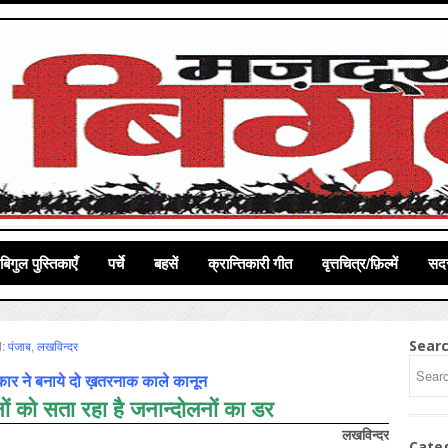
बिगुल पुस्तिकाएँ
पर्चे
बहसें
क्रान्तिकारी गीत
वृत्तचित्र/फ़िल्में
सदस
Sear
d:
पंजाब
,
लखविन्‍दर
ार ने बनाये दो ख़तरनाक काले कानून
ानों को सता रहा है जनान्दोलनों का डर
लखविन्दर
Cate