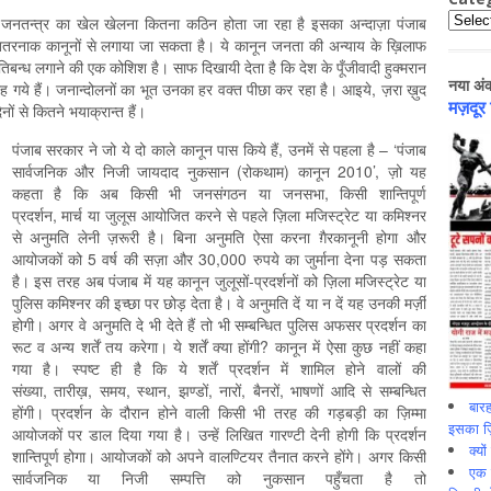
Catego
्र-जनतन्त्र का खेल खेलना कितना कठिन होता जा रहा है इसका अन्दाज़ा पंजाब
हद ख़तरनाक कानूनों से लगाया जा सकता है। ये कानून जनता की अन्याय के ख़िलाफ
बन्ध लगाने की एक कोशिश है। साफ दिखायी देता है कि देश के पूँजीवादी हुक्मरान
नया अं
ह गये हैं। जनान्दोलनों का भूत उनका हर वक्त पीछा कर रहा है। आइये, ज़रा ख़ुद
मज़दूर
नों से कितने भयाक्रान्त हैं।
पंजाब सरकार ने जो ये दो काले कानून पास किये हैं, उनमें से पहला है – ‘पंजाब
सार्वजनिक और निजी जायदाद नुकसान (रोकथाम) कानून 2010’, ज़ो यह
कहता है कि अब किसी भी जनसंगठन या जनसभा, किसी शान्तिपूर्ण
प्रदर्शन, मार्च या जुलूस आयोजित करने से पहले ज़िला मजिस्ट्रेट या कमिश्नर
से अनुमति लेनी ज़रूरी है। बिना अनुमति ऐसा करना ग़ैरकानूनी होगा और
आयोजकों को 5 वर्ष की सज़ा और 30,000 रुपये का जुर्माना देना पड़ सकता
है। इस तरह अब पंजाब में यह कानून जुलूसों-प्रदर्शनों को ज़िला मजिस्ट्रेट या
पुलिस कमिश्नर की इच्छा पर छोड़ देता है। वे अनुमति दें या न दें यह उनकी मर्ज़ी
होगी। अगर वे अनुमति दे भी देते हैं तो भी सम्बन्धित पुलिस अफसर प्रदर्शन का
रूट व अन्य शर्तें तय करेगा। ये शर्तें क्या होंगी? कानून में ऐसा कुछ नहीं कहा
गया है। स्पष्ट ही है कि ये शर्तें प्रदर्शन में शामिल होने वालों की
संख्या, तारीख़, समय, स्थान, झण्डों, नारों, बैनरों, भाषणों आदि से सम्बन्धित
बारह
होंगी। प्रदर्शन के दौरान होने वाली किसी भी तरह की गड़बड़ी का ज़िम्मा
इसका ज़ि
आयोजकों पर डाल दिया गया है। उन्हें लिखित गारण्टी देनी होगी कि प्रदर्शन
क्यो
शान्तिपूर्ण होगा। आयोजकों को अपने वालण्टियर तैनात करने होंगे। अगर किसी
एक इ
सार्वजनिक या निजी सम्पत्ति को नुकसान पहुँचता है तो