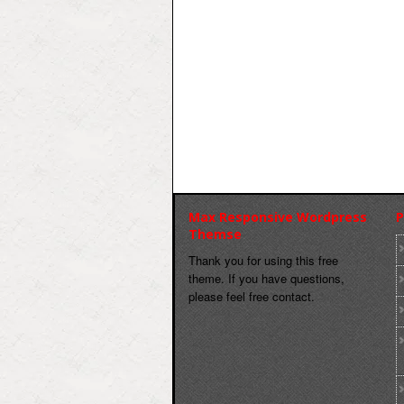
Max Responsive Wordpress
P
Themse
Thank you for using this free
theme. If you have questions,
please feel free contact.