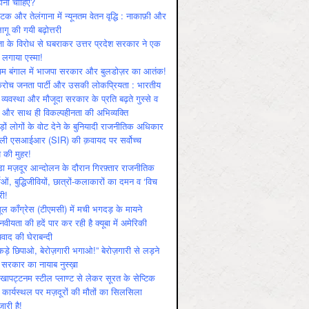
ोनी चाहिए?
ाटक और तेलंगाना में न्यूनतम वेतन वृद्धि : नाकाफ़ी और
लागू की गयी बढ़ोत्तरी
ा के विरोध से घबराकर उत्तर प्रदेश सरकार ने एक
 लगाया एस्मा!
चिम बंगाल में भाजपा सरकार और बुलडोज़र का आतंक!
रोच जनता पार्टी और उसकी लोकप्रियता : भारतीय
 व्‍यवस्‍था और मौजूदा सरकार के प्रति बढ़ते गुस्‍से व
ष और साथ ही विकल्‍पहीनता की अभिव्‍यक्ति
़ों लोगों के वोट देने के बुनियादी राजनीतिक अधिकार
ाली एसआईआर (SIR) की क़वायद पर सर्वोच्च
य की मुहर!
डा मज़दूर आन्दोलन के दौरान गिरफ़्तार राजनीतिक
ताओं, बुद्धिजीवियों, छात्रों-कलाकारों का दमन व ‘विच
री!
ूल काँग्रेस (टीएमसी) में मची भगदड़ के मायने
वीयता की हदें पार कर रही है क्यूबा में अमेरिकी
यवाद की घेराबन्दी
कड़े छिपाओ, बेरोज़गारी भगाओ!” बेरोज़गारी से लड़ने
 सरकार का नायाब नुस्ख़ा
खापट्टनम स्टील प्लाण्ट से लेकर सूरत के सेप्टिक
 कार्यस्थल पर मज़दूरों की मौतों का सिलसिला
जारी है!