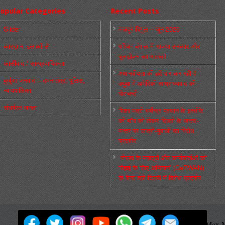
opular Categories
Recent Posts
Slider
मज़दूर बिगुल – जून 2026
कारख़ाना इलाक़ों से
पश्चिम बंगाल में भाजपा सरकार और
बुलडोज़र का आतंक!
फ़ासीवाद / साम्‍प्रदायिकता
अमानवीयता की हदें पार कर रही है
बुर्जुआ जनवाद – दमन तंत्र, पुलिस,
क्यूबा में अमेरिकी साम्राज्यवाद की
न्‍यायपालिका
घेराबन्दी
संघर्षरत जनता
शिक्षा मंत्री धर्मेन्द्र प्रधान के इस्तीफ़े
की माँग को लेकर दिल्ली के जन्तर-
मन्तर पर छात्रों-युवाओं का विरोध
प्रदर्शन
‘नोएडा के मज़दूरों और कार्यकर्ताओं की
रिहाई के लिए अभियान’ (CaRWAN)
के बैनर तले दिल्ली में विरोध प्रदर्शन
मज़दूर बिगुल
Powered by
WordPress
Max M