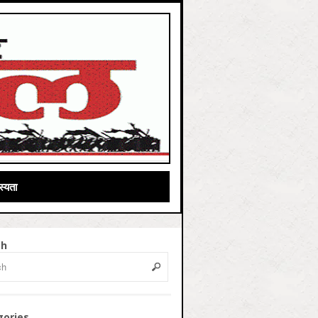
्यता
ch
gories