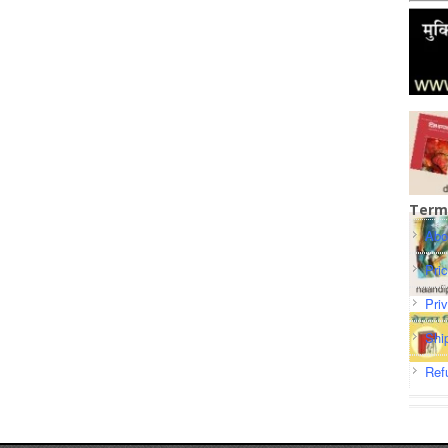
Term
Abo
Pri
Pri
Shi
Ref