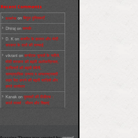
Recent Comments
sneha
on
बिगुल पुस्तिकाएँ
Dhiraj
on
सम्पर्क
D. K
on
कश्मीर के हालात और मोदी
सरकार के दावों की सच्चाई
vikrant
on
कर्नाटक चुनावों के नतीजे,
मोदी सरकार की बढ़ती अलोकप्रियता,
फ़ासिस्टों की बढ़ती बेचैनी,
साम्प्रदायिक उन्माद व अन्धराष्ट्रवादी
लहर पैदा करने की बढ़ती साज़िशें और
हमारे कार्यभार
Kanak
on
पुस्‍तकों की पीडीएफ :
कार्ल मार्क्‍स : जीवन और शिक्षाएं
agazine Theme was created by