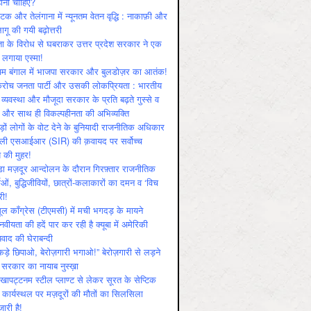
ोनी चाहिए?
ाटक और तेलंगाना में न्यूनतम वेतन वृद्धि : नाकाफ़ी और
लागू की गयी बढ़ोत्तरी
ा के विरोध से घबराकर उत्तर प्रदेश सरकार ने एक
 लगाया एस्मा!
चिम बंगाल में भाजपा सरकार और बुलडोज़र का आतंक!
रोच जनता पार्टी और उसकी लोकप्रियता : भारतीय
 व्‍यवस्‍था और मौजूदा सरकार के प्रति बढ़ते गुस्‍से व
ष और साथ ही विकल्‍पहीनता की अभिव्‍यक्ति
़ों लोगों के वोट देने के बुनियादी राजनीतिक अधिकार
ाली एसआईआर (SIR) की क़वायद पर सर्वोच्च
य की मुहर!
डा मज़दूर आन्दोलन के दौरान गिरफ़्तार राजनीतिक
ताओं, बुद्धिजीवियों, छात्रों-कलाकारों का दमन व ‘विच
री!
ूल काँग्रेस (टीएमसी) में मची भगदड़ के मायने
वीयता की हदें पार कर रही है क्यूबा में अमेरिकी
यवाद की घेराबन्दी
कड़े छिपाओ, बेरोज़गारी भगाओ!” बेरोज़गारी से लड़ने
 सरकार का नायाब नुस्ख़ा
खापट्टनम स्टील प्लाण्ट से लेकर सूरत के सेप्टिक
 कार्यस्थल पर मज़दूरों की मौतों का सिलसिला
जारी है!