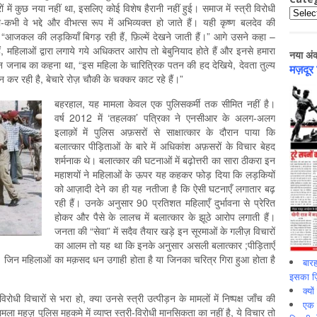
में कुछ नया नहीं था, इसलिए कोई विशेष हैरानी नहीं हुई। समाज में स्त्री विरोधी
Catego
-कभी वे भद्दे और वीभत्स रूप में अभिव्यक्त हो जाते हैं। यही कृष्ण बलदेव की
 “आजकल की लड़कियाँ बिगड़ रही हैं, फ़िल्में देखने जाती हैं।” आगे उसने कहा –
ं, महिलाओं द्वारा लगाये गये अधिकतर आरोप तो बेबुनियाद होते हैं और इनसे हमारा
नया अं
न जनाब का कहना था, “इस महिला के चारित्रिक पतन की हद देखिये, देवता तुल्य
मज़दूर
 कर रही है, बेचारे रोज़ चौकी के चक्कर काट रहे हैं।”
बहरहाल, यह मामला केवल एक पुलिसकर्मी तक सीमित नहीं है।
वर्ष 2012 में ‘तहलका’ पत्रिका ने एनसीआर के अलग-अलग
इलाक़ों में पुलिस अफ़सरों से साक्षात्कार के दौरान पाया कि
बलात्कार पीड़िताओं के बारे में अधिकांश अफ़सरों के विचार बेहद
शर्मनाक थे। बलात्कार की घटनाओं में बढ़ोत्तरी का सारा ठीकरा इन
महाशयों ने महिलाओं के ऊपर यह कहकर फोड़ दिया कि लड़कियों
को आज़ादी देने का ही यह नतीजा है कि ऐसी घटनाएँ लगातार बढ़
रही हैं। उनके अनुसार 90 प्रतिशत महिलाएँ दुर्भावना से प्रेरित
होकर और पैसे के लालच में बलात्कार के झूठे आरोप लगाती हैं।
जनता की “सेवा” में सदैव तैयार खड़े इन सूरमाओं के गलीज़ विचारों
का आलम तो यह था कि इनके अनुसार असली बलात्कार ;पीड़िताएँ
ं। जिन महिलाओं का मक़सद धन उगाही होता है या जिनका चरित्र गिरा हुआ होता है
बारह
इसका ज़ि
क्यो
रोधी विचारों से भरा हो, क्या उनसे स्त्री उत्पीड़न के मामलों में निष्पक्ष जाँच की
एक इ
ा महज़ पुलिस महकमे में व्याप्त स्त्री-विरोधी मानसिकता का नहीं है, ये विचार तो