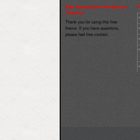
Max Responsive Wordpress
P
Themse
Thank you for using this free
theme. If you have questions,
please feel free contact.