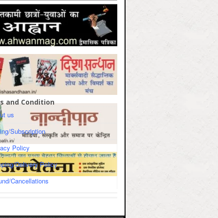
s and Condition
ut us
cing/Subscription
vacy Policy
pping/Delivery Policy
und/Cancellations