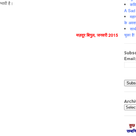
म्भावी है।
कवि
A Sad 
महान
के अवस
साथ
चुका है!
मज़दूर बिगुल
,
जनवरी
2015
Subsc
Email
Archi
Archiv
कुछ 
सम्‍बन