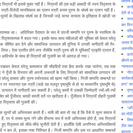
कितनी ह
 स्त्रियाँ भी इससे मुक्त नहीं हैं। स्त्रियों की एक बड़ी आबादी भी स्वयं पितृसत्ता के
कर्न
्त्री-विरोधी मानसिकता का प्रश्न स्त्री बनाम पुरुष के संघर्ष का प्रश्न नहीं है।
देरी से 
मूल्यों के खि़लाफ़ संघर्ष का है जिनकी जड़ें मानव सभ्यता के इतिहास में खोजी जा
जनत
बार फिर
पश्
तात्मक था। अतिरिक्त पैदावार के रूप में उपजी सम्पत्ति पर पुरुष के स्वामित्व के
कॉक
े पितृसत्तात्मक में बदल गया। इसके साथ-साथ महिलाओं की भूमिका को केवल घरेलू
जनता में
क सीमित कर देने और सामाजिक उत्पादन की दुनिया में उनकी भागीदारी की ग़ैर-
असन्‍तो
 ऐसा प्रतीत होने लगा जैसेकि स्त्री-पुरुष की ये भूमिकाएँ प्रकृति प्रदत्त हैं,
करोड
े आविर्भाव के साथ ही स्त्रियों की गुलामी का भी आग़ाज़ हो गया।
छीनने व
न्यायाल
 रखकर केवल घरेलू कामकाज की चौहद्दियों तक क़ैद करके रखा जायेगा, तब तक
नोए
ीवाद ने पूँजी के विस्तार की अपनी ज़रूरतों के लिए स्त्रियों को सामाजिक उत्पादन की
कार्यकर्
घरेलू दासता और पुरुष वर्चस्ववाद को ख़त्म नहीं किया। निजी सम्पत्ति सम्बन्धों पर
हण्ट’ जा
पर स्वतन्त्र एक स्त्री (चाहे वह मज़दूर पृष्ठभूमि से हो या मध्यवर्गीय पृष्ठभूमि से)
तृणम
उत्पादन में भागीदारी कर सकती है। घरेलू कामों में उसकी ज़िम्मेदारी ज्यों-की-त्यों
अमान
ि को पूँजीवाद काफ़ी सस्ती दरों पर ख़रीदता है। पूँजीवाद में स्त्रियाँ दोहरी गुलामी
साम्राज्
ा पितृसत्ता की गुलामी की।
“आँ
 मूल्यों को अभिव्यक्त करते हैं। मार्के की बात तो यह है कि वैसे ये मूल्य समाज में
का मोदी
पर ये तमाम मूल्य नंगे और वीभत्स रूप में तभी अभिव्यक्त होते हैं, जब स्त्रियाँ
विशा
ुए पितृसत्ता को सीधे-सीधे चुनौती देती हैं। हालाँकि ऐसी अनगिनत अभिव्यक्तियाँ
टैंक तक
्यों न कर लें, इसका नाश निश्चित है। निजी सम्पत्ति और उस पर आधारित सम्बन्धों
बदस्तूर 