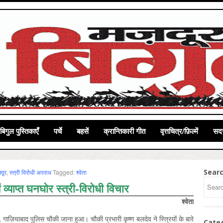
बिगुल पुस्तिकाएँ
पर्चे
बहसें
क्रान्तिकारी गीत
वृत्तचित्र/फ़िल्में
सदस
Sear
़दूर
,
स्‍त्री विरोधी अपराध
Tagged:
श्‍वेता
ें व्याप्त घनघोर स्त्री-विरोधी विचार
श्वेता
 गाज़ियाबाद पुलिस चौकी जाना हुआ। चौकी प्रभारी कृष्ण बलदेव ने स्त्रियों के बारे
Cate