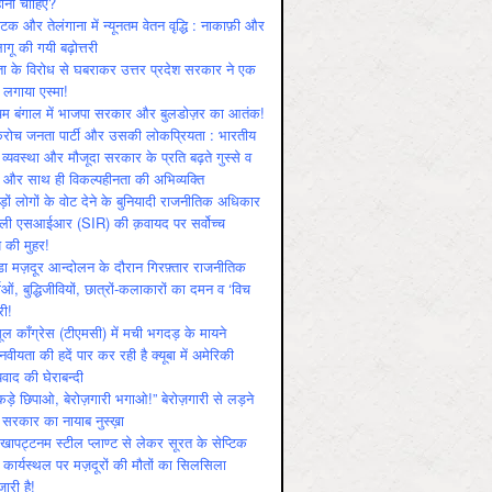
ोनी चाहिए?
ाटक और तेलंगाना में न्यूनतम वेतन वृद्धि : नाकाफ़ी और
लागू की गयी बढ़ोत्तरी
ा के विरोध से घबराकर उत्तर प्रदेश सरकार ने एक
 लगाया एस्मा!
चिम बंगाल में भाजपा सरकार और बुलडोज़र का आतंक!
रोच जनता पार्टी और उसकी लोकप्रियता : भारतीय
 व्‍यवस्‍था और मौजूदा सरकार के प्रति बढ़ते गुस्‍से व
ष और साथ ही विकल्‍पहीनता की अभिव्‍यक्ति
़ों लोगों के वोट देने के बुनियादी राजनीतिक अधिकार
ाली एसआईआर (SIR) की क़वायद पर सर्वोच्च
य की मुहर!
डा मज़दूर आन्दोलन के दौरान गिरफ़्तार राजनीतिक
ताओं, बुद्धिजीवियों, छात्रों-कलाकारों का दमन व ‘विच
री!
ूल काँग्रेस (टीएमसी) में मची भगदड़ के मायने
वीयता की हदें पार कर रही है क्यूबा में अमेरिकी
यवाद की घेराबन्दी
कड़े छिपाओ, बेरोज़गारी भगाओ!” बेरोज़गारी से लड़ने
 सरकार का नायाब नुस्ख़ा
खापट्टनम स्टील प्लाण्ट से लेकर सूरत के सेप्टिक
 कार्यस्थल पर मज़दूरों की मौतों का सिलसिला
जारी है!