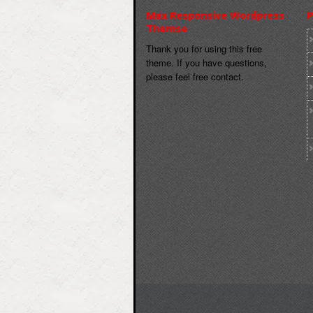
Max Responsive Wordpress
P
Themse
Thank you for using this free
theme. If you have questions,
please feel free contact.