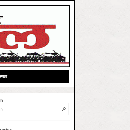
्यता
ch
gories