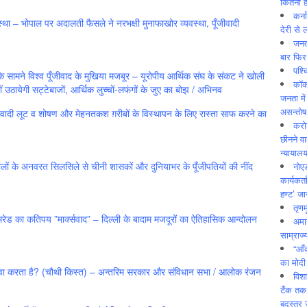
कितनी ह
कर्न
यवस्था – भोपाल पर अदालती फैसले ने नरभक्षी मुनाफाखोर व्यवस्था, पूँजीवादी
देरी से 
जनत
बार फिर
पश्
े सामने विश्व पूँजीवाद के मुखिया मजबूर – यूरोपीय आर्थिक संघ के संकट ने खोली
कॉक
ं उठायेगी सट्टेबाजों, आर्थिक लुच्चों-लफंगों के जुए का बोझ / अभिनव
जनता में
असन्‍तो
वादी लूट व शोषण और मेहनतकश ग़रीबों के विस्थापन के लिए रास्ता साफ करने का
करोड
छीनने व
न्यायाल
ालों के अनवरत सिलसिले से चीनी शासकों और दुनियाभर के पूँजीपतियों की नींद
नोए
कार्यकर्
हण्ट’ जा
तृणम
ेड का कतिपय ”मार्क्‍सवाद” – दिल्ली के बादाम मजदूरों का ऐतिहासिक आन्दोलन
अमान
साम्राज्
“आँ
का मोदी
ेवा करता है? (चौथी किस्त) – अन्तरिम सरकार और संविधान सभा / आलोक रंजन
विशा
टैंक तक
बदस्तूर 