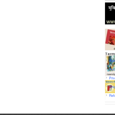
Term
Abo
Pri
Pri
Shi
Ref