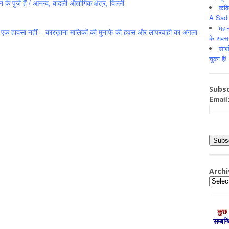
े पुर्जे हैं / आनन्द, बादली औद्योगिक क्षेत्र, दिल्ली
कवि
A Sad 
महान
महज एक हादसा नहीं – कारख़ाना मालिकों की मुनाफे की हवस और लापरवाही का अगला
के अवस
साथ
चुका है!
Subsc
Email
Archi
Archiv
कुछ 
सम्‍बन