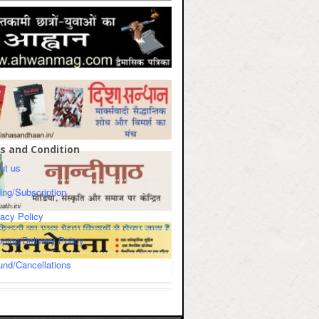
s and Condition
ut us
cing/Subscription
vacy Policy
pping/Delivery Policy
und/Cancellations