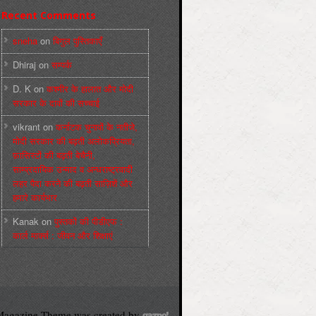
Recent Comments
sneha
on
बिगुल पुस्तिकाएँ
Dhiraj
on
सम्पर्क
D. K
on
कश्मीर के हालात और मोदी
सरकार के दावों की सच्चाई
vikrant
on
कर्नाटक चुनावों के नतीजे,
मोदी सरकार की बढ़ती अलोकप्रियता,
फ़ासिस्टों की बढ़ती बेचैनी,
साम्प्रदायिक उन्माद व अन्धराष्ट्रवादी
लहर पैदा करने की बढ़ती साज़िशें और
हमारे कार्यभार
Kanak
on
पुस्‍तकों की पीडीएफ :
कार्ल मार्क्‍स : जीवन और शिक्षाएं
agazine Theme was created by