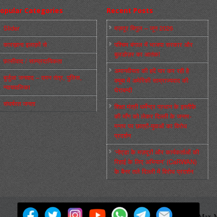
opular Categories
Recent Posts
Slider
मज़दूर बिगुल – जून 2026
कारख़ाना इलाक़ों से
पश्चिम बंगाल में भाजपा सरकार और
बुलडोज़र का आतंक!
फ़ासीवाद / साम्‍प्रदायिकता
अमानवीयता की हदें पार कर रही है
बुर्जुआ जनवाद – दमन तंत्र, पुलिस,
क्यूबा में अमेरिकी साम्राज्यवाद की
न्‍यायपालिका
घेराबन्दी
संघर्षरत जनता
शिक्षा मंत्री धर्मेन्द्र प्रधान के इस्तीफ़े
की माँग को लेकर दिल्ली के जन्तर-
मन्तर पर छात्रों-युवाओं का विरोध
प्रदर्शन
‘नोएडा के मज़दूरों और कार्यकर्ताओं की
रिहाई के लिए अभियान’ (CaRWAN)
के बैनर तले दिल्ली में विरोध प्रदर्शन
मज़दूर बिगुल
Powered by
WordPress
Max M