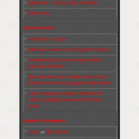
बुर्जुआ जनवाद – दमन तंत्र, पुलिस, न्‍यायपालिका
संघर्षरत जनता
Recent Posts
मज़दूर बिगुल – जून 2026
पश्चिम बंगाल में भाजपा सरकार और बुलडोज़र का आतंक!
अमानवीयता की हदें पार कर रही है क्यूबा में अमेरिकी
साम्राज्यवाद की घेराबन्दी
शिक्षा मंत्री धर्मेन्द्र प्रधान के इस्तीफ़े की माँग को लेकर
दिल्ली के जन्तर-मन्तर पर छात्रों-युवाओं का विरोध प्रदर्शन
‘नोएडा के मज़दूरों और कार्यकर्ताओं की रिहाई के लिए
अभियान’ (CaRWAN) के बैनर तले दिल्ली में विरोध
प्रदर्शन
Recent Comments
sneha
on
बिगुल पुस्तिकाएँ