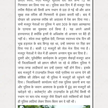
छात्रा श्‍वेता, स्‍त्री मजदूर सुशीला देवी और अन्‍य 12 को
गिरफ्तार कर लिया गया था। पुलिस कल दिन में ही मजदूर नेता
तपीश मैंदोला को किसी अन्‍य स्‍थान से उठा ले गई थी और आज
सुबह तक तपिश की गिरफ्तारी से इंकार करती रही। बाद में
दोपहर को अचानक तपीश को अदालत में पेश कर दिया गया।
सभी मजदूर नेताओं पर पुलिस ने धारा 309 के तहत आत्‍महत्‍या
के प्रयास का मुकदमा दर्ज किया है। यह अपने आपमें
हास्‍यास्‍पद है क्‍योंकि इनमें से अधिकांश तो अनशन पर बैठै ही
नहीं थे। श्‍वेता तथा सुशीला देवी, जिनका स्‍वास्‍थ्‍य पांच दिन की
भूख हड़ताल के बाद बिगड़ रहा था, उन्‍हें जमानत पर रिहा कर
दिया गया है। बाकी 12 मजदूरों को जेल भेज दिया गया है।
मजदूर नेताओं ने जेल में ही आमरण अनशन शुरू कर दिया है।
दूसरी ओर, पूर्वघोषित कार्यक्रम के अनुसार सैकड़ों मजदूर आज
भी जिलाधिकारी को ज्ञापन सौंपने जा रहे थे लेकिन पुलिस ने
जगह-जगह लाठीचार्ज कर उन्‍हें एकत्र नहीं होने दिया। इसके
बाद मजदूरों ने टाउनहॉल स्थित गांधी प्रतिमा पर धरना देने की
कोशिश की लेकिन वहां भी पुलिस ने मजदूरों को पहुंचने नहीं
दिया। जिलाधिकारी कार्यालय घंटों तक पुलिस छावनी बना रहा
और पुलिस के जवान आसपास के इलाके में ढूंढ़ कर मजदूरों को
खदेड़ते रहे। कलेक्‍ट्रेट और टाउनहॉल के इर्द-गिर्द किसी भी
स्‍थान पर चार-पांच मजदूर जैसे दिखने वाले व्‍यक्तियों को देखते
ही पुलिस लाठियां लेकर तितर-बितर कर दे रही थी।