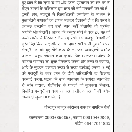
हुए कहा है कि श्रम विभाग और जिला प्रशासन की शह पर ही
वीएन डायर्स के मालिकान इस तरह की नंगी मनमानी कर रहे हैं।
दूसरी ओर, मजदूरों ने जिलाधिकारी कार्यालय के माध्‍यम से
मुख्‍यमंत्री मायावती को ज्ञापन भेजकर चेतावनी दी है कि अगर वे
तत्‍काल हस्‍तक्षेप कर उन्‍हें न्‍याय नहीं दिलाएंगी तो श्रमिक
अशांति और फैलेगी। ज्ञापन की प्रमुख मांगों में कल 20 मई को
फर्जी आरोप में गिरफ्तार किए गए सभी 14 मजदूर नेताओं को
तुरंत रिहा किया जाए और उन पर दायर सभी फर्जी मुकदमे वापस
लेना,3 मई को हुए गोलीकांड के नामजद अभियुक्‍तों अशोक
जालान, अंकुर जालान तथा प्रदीप सिंह (सहजनवां क्षेत्र के
माफिया सरगना) को तुरंत गिरफ्तार करना और हत्‍या के प्रयास,
आदि के मुकदमे चलाकर सख्‍त से सख्‍त कार्रवाई करना, 9 मई
को मजदूरों के बर्बर दमन के दोषी अधिकारियों के खिलाफ
कार्रवाई करना, घटना की उच्‍च न्‍यायालय के कार्यरत न्‍यायाधीश
से जांच कराना, गोलीकांड के घायलों को मुआवजा दिलाना,
निलंबित मजदूरों को काम पर रखना और कारखानों की अवैध
तालाबंदी खुलवाना शामिल हैं।
गोरखपुर मजदूर आंदोलन समर्थक नागरिक मोर्चा
कात्‍यायनी-09936650658, सत्‍यम-09910462009,
संदीप-08447011935