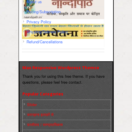
About us
Pricing/Subscription
Privacy Policy
Shipping/Delivery Policy
Refund/Cancellations
Max Responsive Wordpress Themse
Thank you for using this free theme. If you have
questions, please feel free contact.
Popular Categories
Slider
कारख़ाना इलाक़ों से
फ़ासीवाद / साम्‍प्रदायिकता