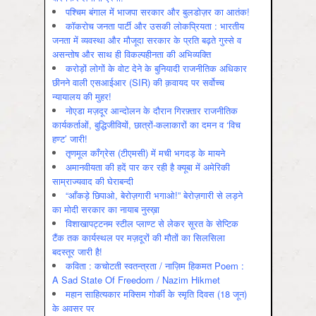
पश्चिम बंगाल में भाजपा सरकार और बुलडोज़र का आतंक!
कॉकरोच जनता पार्टी और उसकी लोकप्रियता : भारतीय
जनता में व्‍यवस्‍था और मौजूदा सरकार के प्रति बढ़ते गुस्‍से व
असन्‍तोष और साथ ही विकल्‍पहीनता की अभिव्‍यक्ति
करोड़ों लोगों के वोट देने के बुनियादी राजनीतिक अधिकार
छीनने वाली एसआईआर (SIR) की क़वायद पर सर्वोच्च
न्यायालय की मुहर!
नोएडा मज़दूर आन्दोलन के दौरान गिरफ़्तार राजनीतिक
कार्यकर्ताओं, बुद्धिजीवियों, छात्रों-कलाकारों का दमन व ‘विच
हण्ट’ जारी!
तृणमूल काँग्रेस (टीएमसी) में मची भगदड़ के मायने
अमानवीयता की हदें पार कर रही है क्यूबा में अमेरिकी
साम्राज्यवाद की घेराबन्दी
“आँकड़े छिपाओ, बेरोज़गारी भगाओ!” बेरोज़गारी से लड़ने
का मोदी सरकार का नायाब नुस्ख़ा
विशाखापट्टनम स्टील प्लाण्ट से लेकर सूरत के सेप्टिक
टैंक तक कार्यस्थल पर मज़दूरों की मौतों का सिलसिला
बदस्तूर जारी है!
कविता : कचोटती स्वतन्त्रता / नाज़िम हिकमत Poem :
A Sad State Of Freedom / Nazim Hikmet
महान साहित्यकार मक्सिम गोर्की के स्मृति दिवस (18 जून)
के अवसर पर