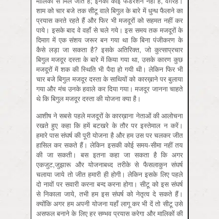
मालिकों से मिल जाते हैं; इनकी कोई फेडरेशन नहीं है, वग़ैरह।
शाम को चार बजे तक सीटू वाले बिगुल के बारे में धुन्ध फैलाने का
प्रयास करते रहते हैं और फिर भी मजदूरों को सहमत नहीं कर
पाये। इसके बाद वे वहाँ से चले गये। इस समय तक मजदूरों के
दिमाग़ में एक संशय जरूर बन गया था कि बिना पंजीकरण के
कैसे लड़ा जा सकता है? इसके अतिरिक्त, जो कुत्साप्रचार
बिगुल मजदूर दस्ता के बारे में किया गया था, उसके कारण कुछ
मजदूरों में शक की स्थिति भी पैदा हो गयी थी। लेकिन फिर भी
चार बजे बिगुल मजदूर दस्ता के साथियों को कारख़ाने पर बुलाया
गया और मंच उनके हवाले कर दिया गया। मजदूर जानना चाहते
थे कि बिगुल मजदूर दस्ता की योजना क्या है।
आशीष ने सबसे पहले मजदूरों के कारख़ाना नेताओं की आलोचना
रखते हुए कहा कि हमें बटखरे के तौर पर इस्तेमाल न करें।
हमारे पास संघर्ष की पूरी योजना है और हम उस पर चलकर जीत
हासिल कर सकते हैं। लेकिन इसकी कोई समय-सीमा नहीं तय
की जा सकती। बस इतना कहा जा सकता है कि अगर
एकजुट,जुझारू और योजनाबध्द तरीके से फैसलाकुन संघर्ष
चलाया जाये तो जीत हमारी ही होगी। लेकिन इसके लिए पहले
दो नावों पर सवारी करना बन्द करना होगा। सीटू को इस संघर्ष
से निकाला जाये, तभी हम इस संघर्ष को नेतृत्व दे सकते हैं।
क्योंकि अगर हम अपनी योजना यहाँ लागू कर भी दें तो सीटू उसे
असफल बनाने के लिए हर सम्भव प्रयास करेगा और मालिकों की