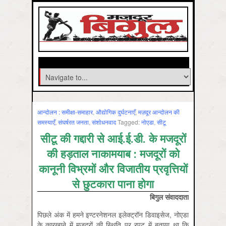
आन्‍दोलन : समीक्षा-समाहार
,
औद्योगिक दुर्घटनाएँ
,
मज़दूर आन्दोलन की
समस्‍याएँ
,
संघर्षरत जनता
,
संशोधनवाद
Tagged:
नोएडा
,
सीटू
सीटू की गद्दारी से आई.ई.डी. के मजदूरों
की हड़ताल नाकामयाब : मजदूरों को
कानूनी विभ्रमों और विजातीय प्रवृत्तियों
से छुटकारा पाना होगा
बिगुल संवाददाता
पिछले अंक में हमने इण्टरनेशनल इलेक्ट्रॉन डिवाइसेज, नोएडा
के कारख़ाने में मजदूरों की स्थिति पर रपट में बताया था कि