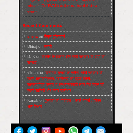
अभियान’ (CaRWAN) के बैनर तले दिल्ली में विरोध
प्रदर्शन
Recent Comments
sneha
on
बिगुल पुस्तिकाएँ
Dhiraj
on
सम्पर्क
D. K
on
कश्मीर के हालात और मोदी सरकार के दावों की
सच्चाई
vikrant
on
कर्नाटक चुनावों के नतीजे, मोदी सरकार की
बढ़ती अलोकप्रियता, फ़ासिस्टों की बढ़ती बेचैनी,
साम्प्रदायिक उन्माद व अन्धराष्ट्रवादी लहर पैदा करने की
बढ़ती साज़िशें और हमारे कार्यभार
Kanak
on
पुस्‍तकों की पीडीएफ : कार्ल मार्क्‍स : जीवन
और शिक्षाएं
मज़दूर बिगुल
Powered by
WordPress
Max Magazine Theme was created by