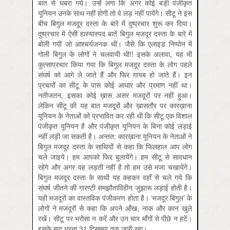
बात से घबरा गये। उन्हें लगा कि अगर कोई बड़ी पंजीकृत
यूनियन उनके साथ नहीं होगी तो वे लड़ नहीं पायेंगे। सीटू ने इस
बीच बिगुल मजदूर दस्ता के बारे में दुष्प्रचार शुरू कर दिया।
दुष्प्रचार में ऐसी हास्यास्पद बातें बिगुल मजदूर दस्ता के बारे में
बोली गयीं जो आश्चर्यजनक थीं। जैसे कि एलाइड निप्पोन में
गोली बिगुल के लोगों ने चलवायी थी!! इसके अलावा, यह भी
कुत्साप्रचार किया गया कि बिगुल मजदूर दस्ता के लोग पहले
संघर्ष को आगे ले जाते हैं और फिर ग़ायब हो जाते हैं। इन
प्रचारों का सीटू के पास कोई आधार और प्रमाण नहीं था।
नतीजतन, इसका कोई ख़ास असर मजदूरों पर नहीं हुआ।
लेकिन सीटू की यह बात मजदूरों और ख़ासतौर पर कारख़ाना
यूनियन के नेताओं को प्रभावित कर रही थी कि सीटू एक विशाल
पंजीकृत यूनियन है और पंजीकृत यूनियन के बिना कोई लड़ाई
नहीं लड़ी जा सकती है। अन्तत: कारख़ाना यूनियन के नेताओं ने
बिगुल मजदूर दस्ता के साथियों से कहा कि फिलहाल आप लोग
चले जाइये। हम आपको फिर बुलायेंगे। हम सीटू से सावधान
रहेंगे और अगर वह लड़ती नहीं है तो हम उसे मजा चखायेंगे।
बिगुल मजदूर दस्ता के साथी यह कहकर वहाँ से चले गये कि
संघर्ष जीतने की गारण्टी समझौताविहीन जुझारू लड़ाई होती है।
यही मजदूरों का वास्तविक पंजीकरण होता है। ‘मजदूर बिगुल’ के
लोगों ने मजदूरों से कहा कि अपने ऑंख, नाक और कान खुले
रखें। सीटू पर भरोसा न करें और उन चार माँगों से पीछे न हटें।
इसके बाद धरना 31 दिसम्बर तक जारी रहा।