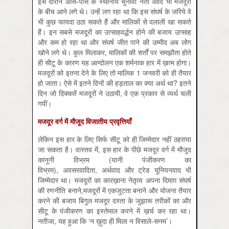
इस दौरान आस-पास के स्थानीय चुनावी नेता आदि भी मजदूरों
के बीच आने लगे थे। उन्हें लग रहा था कि इस संघर्ष के जरिये वे
भी कुछ फायदा उठा सकते हैं और मालिकों से दलाली खा सकते
हैं। इन सबसे मजदूरों का उत्साहवर्द्धन होने की बजाय उत्साह
और कम हो रहा था और संघर्ष जीत पाने की उम्मीद अब लोग
खोने लगे थे। कुल मिलाकर, मालिकों की शर्तों पर समझौता होते
ही सीटू के कारण यह आन्दोलन एक शर्मनाक हार में ख़त्म होगा।
मजदूरों को इतना देने के लिए तो मालिक 1 जनवरी को ही तैयार
हो जाता। ऐसे में इतने दिनों की हड़ताल का क्या अर्थ था? इतने
दिन जो दिक्कतें मजदूरों ने उठायी, वे एक प्रकार से व्यर्थ चली
गयीं।
मजदूर वर्ग में मौजूद विजातीय प्रवृत्तियाँ
लेकिन इस हार के लिए सिर्फ सीटू को ही जिम्मेदार नहीं ठहराया
जा सकता है। वास्तव में, इस हार के पीछे मजदूर वर्ग में मौजूद
कानूनी विभ्रम (यानी पंजीकरण का
विभ्रम), अवसरवादिता, अर्थवाद और ट्रेड यूनियनवाद भी
जिम्मेदार था। मजदूरों का कारख़ाना नेतृत्व अपना दिमाग़ संघर्ष
की रणनीति बनाने,मजदूरों में एकजुटता बनाने और योजना तैयार
करने की बजाय बिगुल मजदूर दस्ता के जुझारू तरीकों का और
सीटू के पंजीकरण का इस्तेमाल करने में ख़र्च कर रहा था।
नतीजा, यह हुआ कि ‘न ख़ुदा ही मिला न विसाले-सनम’।