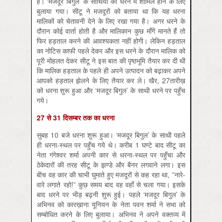
है। ‘मजदूर बिगुल’ के साथियों को धरने में शामिल होने के लिए
बुलाया गया। सीटू ने मजदूरों को बताया था कि यह धरना
मालिकों को चेतावनी देने के लिए रखा गया है। अगर धरने के
दौरान कोई वार्ता होती है और मालिकान कुछ माँगें मानते हैं तो
फिर हड़ताल करने की आवश्यकता नहीं होगी। लेकिन हड़ताल
का नोटिस काफी पहले देकर और इस धरने के दौरान मालिक को
पूरी मोहलत देकर सीटू ने इस बात की पृष्ठभूमि तैयार कर दी थी
कि मालिक हड़ताल के पहले ही अपने उत्पादन को बढ़ाकर अपने
आपको हड़ताल झेलने के लिए तैयार कर ले। खैर, 27तारीख़
को धरना शुरू हुआ और ‘मजदूर बिगुल’ के साथी धरने पर पहुँच
गये।
27 से 31 दिसम्बर तक का धरना
सुबह 10 बजे धरना शुरू हुआ। ‘मजदूर बिगुल’ के साथी पहले
ही धरना-स्थल पर पहुँच गये थे। करीब 1 घण्टे बाद सीटू का
नेता गंगेश्वर शर्मा अपनी कार से धरना-स्थल पर पहुँचा और
ठेकेदारों की तरह सीटू के झण्डे और बैनर लगवाने लगा। इस
बीच वह कार की चाभी घुमाते हुए मजदूरों से कह रहा था, ”नारे-
वारे लगाते रहो!” कुछ समय बाद वह वहाँ से चला गया। इसके
बाद धरने पर भीड़ बढ़नी शुरू हुई। पहले ‘मजदूर बिगुल’ के
अभिनव को कारख़ाना यूनियन के नेता पवन शर्मा ने सभा को
सम्बोधित करने के लिए बुलाया। अभिनव ने अपने वक्तव्य में