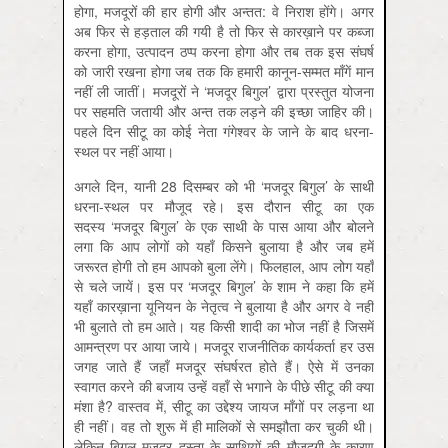
होगा, मजदूरों की हार होगी और अन्तत: वे निराश होंगे। अगर
अब फिर से हड़ताल की गयी है तो फिर से कारख़ाने पर कब्जा
करना होगा, उत्पादन ठप्प करना होगा और तब तक इस संघर्ष
को जारी रखना होगा जब तक कि हमारी कानून-सम्मत माँगें मान
नहीं ली जातीं। मजदूरों ने ‘मजदूर बिगुल’ द्वारा प्रस्तुत योजना
पर सहमति जतायी और अन्त तक लड़ने की इच्छा जाहिर की।
पहले दिन सीटू का कोई नेता गंगेश्वर के जाने के बाद धरना-
स्थल पर नहीं आया।
अगले दिन, यानी 28 दिसम्बर को भी ‘मजदूर बिगुल’ के साथी
धरना-स्थल पर मौजूद रहे। इस दौरान सीटू का एक
सदस्य ‘मजदूर बिगुल’ के एक साथी के पास आया और बोलने
लगा कि आप लोगों को यहाँ किसने बुलाया है और जब हमें
जरूरत होगी तो हम आपको बुला लेंगे। फिलहाल, आप लोग यहाँ
से चले जायें। इस पर ‘मजदूर बिगुल’ के शाम ने कहा कि हमें
यहाँ कारख़ाना यूनियन के नेतृत्व ने बुलाया है और अगर वे नहीं
भी बुलाते तो हम आते। यह किसी शादी का भोज नहीं है जिसमें
आमन्त्रण पर आया जाये। मजदूर राजनीतिक कार्यकर्ता हर उस
जगह जाते हैं जहाँ मजदूर संघर्षरत होते हैं। ऐसे में उनका
स्वागत करने की बजाय उन्हें वहाँ से भगाने के पीछे सीटू की क्या
मंशा है? वास्तव में, सीटू का उद्देश्य जायज माँगों पर लड़ना था
ही नहीं। वह तो शुरू में ही मालिकों से समझौता कर चुकी थी।
लेकिन बिगुल मजदूर दस्ता के साथियों की मौजूदगी के कारण