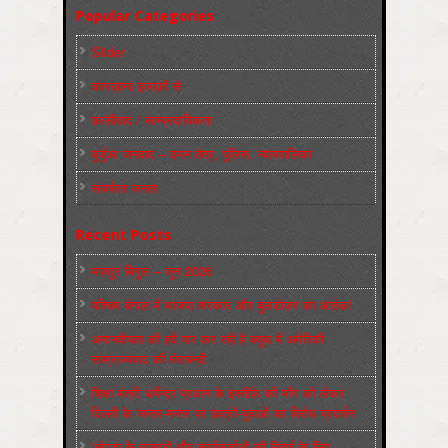
Popular Categories
Slider
कारख़ाना इलाक़ों से
फ़ासीवाद / साम्‍प्रदायिकता
बुर्जुआ जनवाद – दमन तंत्र, पुलिस, न्‍यायपालिका
संघर्षरत जनता
Recent Posts
मज़दूर बिगुल – जून 2026
पश्चिम बंगाल में भाजपा सरकार और बुलडोज़र का आतंक!
अमानवीयता की हदें पार कर रही है क्यूबा में अमेरिकी
साम्राज्यवाद की घेराबन्दी
शिक्षा मंत्री धर्मेन्द्र प्रधान के इस्तीफ़े की माँग को लेकर
दिल्ली के जन्तर-मन्तर पर छात्रों-युवाओं का विरोध प्रदर्शन
‘नोएडा के मज़दूरों और कार्यकर्ताओं की रिहाई के लिए