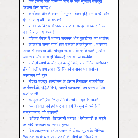
एक इंसान जैसी ज़िन्दगी जीने के लिए न्यूनतम मज़दूरी
कितनी होनी चाहिए?
कर्नाटक और तेलंगाना में न्यूनतम वेतन वृद्धि : नाकाफ़ी और
देरी से लागू की गयी बढ़ोत्तरी
जनता के विरोध से घबराकर उत्तर प्रदेश सरकार ने एक
बार फिर लगाया एस्मा!
पश्चिम बंगाल में भाजपा सरकार और बुलडोज़र का आतंक!
कॉकरोच जनता पार्टी और उसकी लोकप्रियता : भारतीय
जनता में व्‍यवस्‍था और मौजूदा सरकार के प्रति बढ़ते गुस्‍से व
असन्‍तोष और साथ ही विकल्‍पहीनता की अभिव्‍यक्ति
करोड़ों लोगों के वोट देने के बुनियादी राजनीतिक अधिकार
छीनने वाली एसआईआर (SIR) की क़वायद पर सर्वोच्च
न्यायालय की मुहर!
नोएडा मज़दूर आन्दोलन के दौरान गिरफ़्तार राजनीतिक
कार्यकर्ताओं, बुद्धिजीवियों, छात्रों-कलाकारों का दमन व ‘विच
हण्ट’ जारी!
तृणमूल काँग्रेस (टीएमसी) में मची भगदड़ के मायने
अमानवीयता की हदें पार कर रही है क्यूबा में अमेरिकी
साम्राज्यवाद की घेराबन्दी
“आँकड़े छिपाओ, बेरोज़गारी भगाओ!” बेरोज़गारी से लड़ने
का मोदी सरकार का नायाब नुस्ख़ा
विशाखापट्टनम स्टील प्लाण्ट से लेकर सूरत के सेप्टिक
टैंक तक कार्यस्थल पर मज़दूरों की मौतों का सिलसिला