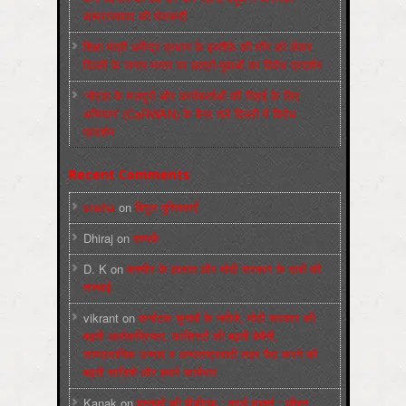
साम्राज्यवाद की घेराबन्दी
शिक्षा मंत्री धर्मेन्द्र प्रधान के इस्तीफ़े की माँग को लेकर
दिल्ली के जन्तर-मन्तर पर छात्रों-युवाओं का विरोध प्रदर्शन
‘नोएडा के मज़दूरों और कार्यकर्ताओं की रिहाई के लिए
अभियान’ (CaRWAN) के बैनर तले दिल्ली में विरोध
प्रदर्शन
Recent Comments
sneha
on
बिगुल पुस्तिकाएँ
Dhiraj
on
सम्पर्क
D. K
on
कश्मीर के हालात और मोदी सरकार के दावों की
सच्चाई
vikrant
on
कर्नाटक चुनावों के नतीजे, मोदी सरकार की
बढ़ती अलोकप्रियता, फ़ासिस्टों की बढ़ती बेचैनी,
साम्प्रदायिक उन्माद व अन्धराष्ट्रवादी लहर पैदा करने की
बढ़ती साज़िशें और हमारे कार्यभार
Kanak
on
पुस्‍तकों की पीडीएफ : कार्ल मार्क्‍स : जीवन