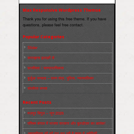
Max Responsive Wordpress Themse
Thank you for using this free theme. If you have
questions, please feel free contact.
Popular Categories
Slider
कारख़ाना इलाक़ों से
फ़ासीवाद / साम्‍प्रदायिकता
बुर्जुआ जनवाद – दमन तंत्र, पुलिस, न्‍यायपालिका
संघर्षरत जनता
Recent Posts
मज़दूर बिगुल – जून 2026
पश्चिम बंगाल में भाजपा सरकार और बुलडोज़र का आतंक!
अमानवीयता की हदें पार कर रही है क्यूबा में अमेरिकी