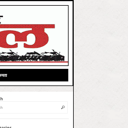
्यता
ch
gories