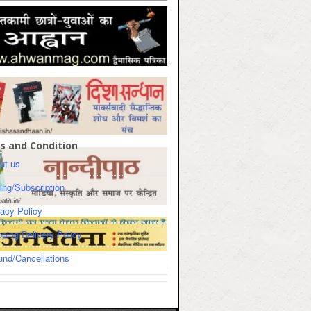
s and Condition
ut us
cing/Subscription
vacy Policy
pping/Delivery Policy
und/Cancellations