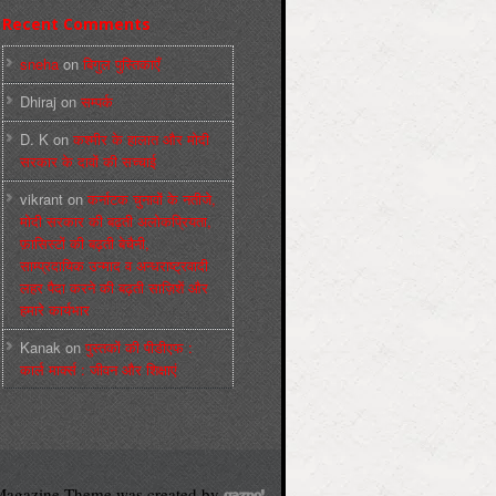
Recent Comments
sneha
on
बिगुल पुस्तिकाएँ
Dhiraj
on
सम्पर्क
D. K
on
कश्मीर के हालात और मोदी
सरकार के दावों की सच्चाई
vikrant
on
कर्नाटक चुनावों के नतीजे,
मोदी सरकार की बढ़ती अलोकप्रियता,
फ़ासिस्टों की बढ़ती बेचैनी,
साम्प्रदायिक उन्माद व अन्धराष्ट्रवादी
लहर पैदा करने की बढ़ती साज़िशें और
हमारे कार्यभार
Kanak
on
पुस्‍तकों की पीडीएफ :
कार्ल मार्क्‍स : जीवन और शिक्षाएं
agazine Theme was created by