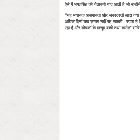
ऐसे
में
भगतसिंह
की
चेतावनी
याद
आती
है
जो
उन्होंन
“
यह
भयानक
असमानता
और
ज़बरदस्ती
लादा
गया
अधिक
दिनों
तक
क़ायम
नहीं
रह
सकती।
स्पष्ट
है
रहा
है
और
शोषकों
के
मासूम
बच्चे
तथा
करोड़ों
शोषि