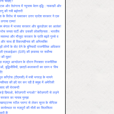
ोनी चाहिए?
ाटक और तेलंगाना में न्यूनतम वेतन वृद्धि : नाकाफ़ी और
लागू की गयी बढ़ोत्तरी
ा के विरोध से घबराकर उत्तर प्रदेश सरकार ने एक
 लगाया एस्मा!
चिम बंगाल में भाजपा सरकार और बुलडोज़र का आतंक!
रोच जनता पार्टी और उसकी लोकप्रियता : भारतीय
 व्‍यवस्‍था और मौजूदा सरकार के प्रति बढ़ते गुस्‍से व
ष और साथ ही विकल्‍पहीनता की अभिव्‍यक्ति
़ों लोगों के वोट देने के बुनियादी राजनीतिक अधिकार
ाली एसआईआर (SIR) की क़वायद पर सर्वोच्च
य की मुहर!
डा मज़दूर आन्दोलन के दौरान गिरफ़्तार राजनीतिक
ताओं, बुद्धिजीवियों, छात्रों-कलाकारों का दमन व ‘विच
री!
ूल काँग्रेस (टीएमसी) में मची भगदड़ के मायने
वीयता की हदें पार कर रही है क्यूबा में अमेरिकी
यवाद की घेराबन्दी
कड़े छिपाओ, बेरोज़गारी भगाओ!” बेरोज़गारी से लड़ने
 सरकार का नायाब नुस्ख़ा
खापट्टनम स्टील प्लाण्ट से लेकर सूरत के सेप्टिक
 कार्यस्थल पर मज़दूरों की मौतों का सिलसिला
जारी है!