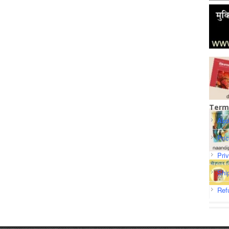
Term
Abo
Pri
Pri
Shi
Ref