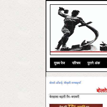
मुख्‍य पेज
परिचय
पुराने अंक
बोलते आँकड़े, चीख़ती सच्चाइयाँ
बोलते
बेतहाशा
बढ़ती
ग़ैर
–
बराबरी