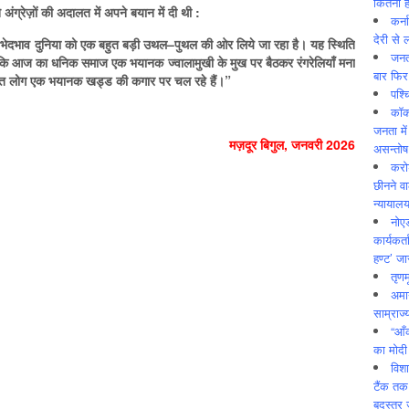
कितनी ह
े
अंग्रेज़ों
की
अदालत
में
अपने
बयान
में
दी
थी
:
कर्न
देरी से 
भेदभाव
दुनिया
को
एक
बहुत
बड़ी
उथल
–
पुथल
की
ओर
लिये
जा
रहा
है।
यह
स्थिति
जनत
कि
आज
का
धनिक
समाज
एक
भयानक
ज्वालामुखी
के
मुख
पर
बैठकर
रंगरेलियाँ
मना
बार फिर
त
लोग
एक
भयानक
खड्ड
की
कगार
पर
चल
रहे
हैं।
”
पश्
कॉक
जनता में
मज़दूर बिगुल, जनवरी 2026
असन्‍तो
करोड
छीनने व
न्यायाल
नोए
कार्यकर्
हण्ट’ जा
तृणम
अमान
साम्राज्
“आँ
का मोदी
विशा
टैंक तक
बदस्तूर 