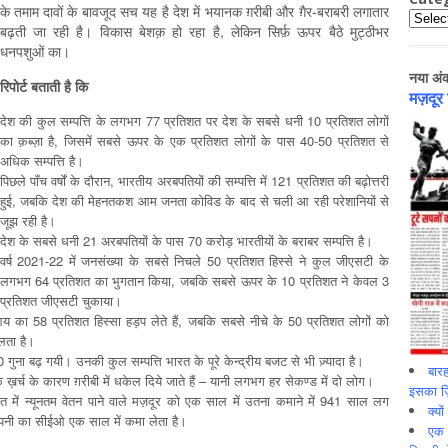
के तमाम दावों के बावजूद सच यह है देश में भयानक ग़रीबी और ग़ैर-बराबरी लगातार
Catego
बढ़ती जा रही है। विकास बेशक़ हो रहा है, लेकिन सिर्फ़ ऊपर बैठे मुट्ठीभर
धनपशुओं का।
नया अं
रिपोर्ट
बताती
है
कि
मज़दूर
देश की कुल सम्पत्ति के लगभग 77 प्रतिशत पर देश के सबसे धनी 10 प्रतिशत लोगों
का क़ब्ज़ा है, जिसमें सबसे ऊपर के एक प्रतिशत लोगों के पास 40-50 प्रतिशत से
अधिक सम्पत्ति है।
पिछले पाँच वर्षों के दौरान, भारतीय अरबपतियों की सम्पत्ति में 121 प्रतिशत की बढ़ोत्तरी
हुई, जबकि देश की मेहनतकश आम जनता कोविड के बाद से चली आ रही परेशानियों से
जूझ रही है।
देश के सबसे धनी 21 अरबपतियों के पास 70 करोड़ भारतीयों के बराबर सम्पत्ति है।
वर्ष 2021-22 में जनसंख्या के सबसे निचले 50 प्रतिशत हिस्से ने कुल जीएसटी के
लगभग 64 प्रतिशत का भुगतान किया, जबकि सबसे ऊपर के 10 प्रतिशत ने केवल 3
प्रतिशत जीएसटी चुकाया।
 का 58 प्रतिशत हिस्सा हड़प लेते हैं, जबकि सबसे नीचे के 50 प्रतिशत लोगों को
िलता है।
ुना बढ़ गयी। उनकी कुल सम्पत्ति भारत के पूरे केन्द्रीय बजट से भी ज़्यादा है।
बारह
्च के कारण ग़रीबी में धकेल दिये जाते हैं – यानी लगभग हर सेकण्ड में दो लोग।
इसका ज़ि
त में न्यूनतम वेतन पाने वाले मज़दूर को एक साल में उतना कमाने में 941 साल लग
क्यो
म्पनी का सीईओ एक साल में कमा लेता है।
एक इ