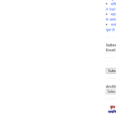
कवि
A Sad 
महान
के अवस
साथ
चुका है!
Subsc
Email
Archi
Archiv
कुछ 
सम्‍बन