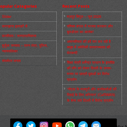
opular Categories
Recent Posts
Slider
मज़दूर बिगुल – जून 2026
कारख़ाना इलाक़ों से
पश्चिम बंगाल में भाजपा सरकार और
बुलडोज़र का आतंक!
फ़ासीवाद / साम्‍प्रदायिकता
अमानवीयता की हदें पार कर रही है
बुर्जुआ जनवाद – दमन तंत्र, पुलिस,
क्यूबा में अमेरिकी साम्राज्यवाद की
न्‍यायपालिका
घेराबन्दी
संघर्षरत जनता
शिक्षा मंत्री धर्मेन्द्र प्रधान के इस्तीफ़े
की माँग को लेकर दिल्ली के जन्तर-
मन्तर पर छात्रों-युवाओं का विरोध
प्रदर्शन
‘नोएडा के मज़दूरों और कार्यकर्ताओं की
रिहाई के लिए अभियान’ (CaRWAN)
के बैनर तले दिल्ली में विरोध प्रदर्शन
मज़दूर बिगुल
Powered by
WordPress
Max M