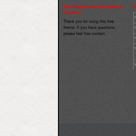
Max Responsive Wordpress
P
Themse
Thank you for using this free
theme. If you have questions,
please feel free contact.