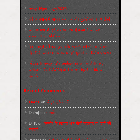
मज़दूर बिगुल – जून 2026
पश्चिम बंगाल में भाजपा सरकार और बुलडोज़र का आतंक!
अमानवीयता की हदें पार कर रही है क्यूबा में अमेरिकी
साम्राज्यवाद की घेराबन्दी
शिक्षा मंत्री धर्मेन्द्र प्रधान के इस्तीफ़े की माँग को लेकर
दिल्ली के जन्तर-मन्तर पर छात्रों-युवाओं का विरोध प्रदर्शन
‘नोएडा के मज़दूरों और कार्यकर्ताओं की रिहाई के लिए
अभियान’ (CaRWAN) के बैनर तले दिल्ली में विरोध
प्रदर्शन
Recent Comments
sneha
on
बिगुल पुस्तिकाएँ
Dhiraj
on
सम्पर्क
D. K
on
कश्मीर के हालात और मोदी सरकार के दावों की
सच्चाई
vikrant
on
कर्नाटक चुनावों के नतीजे, मोदी सरकार की