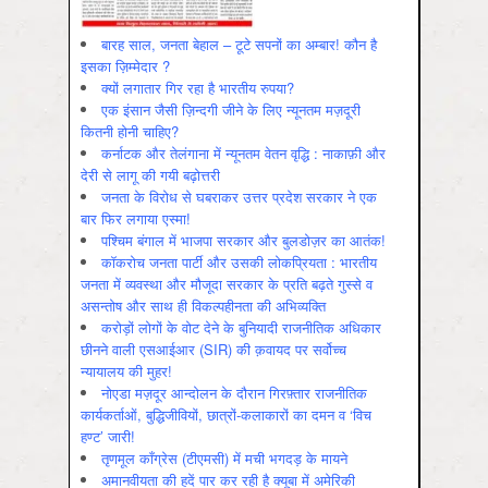
बारह साल, जनता बेहाल – टूटे सपनों का अम्बार! कौन है
इसका ज़िम्मेदार ?
क्यों लगातार गिर रहा है भारतीय रुपया?
एक इंसान जैसी ज़िन्दगी जीने के लिए न्यूनतम मज़दूरी
कितनी होनी चाहिए?
कर्नाटक और तेलंगाना में न्यूनतम वेतन वृद्धि : नाकाफ़ी और
देरी से लागू की गयी बढ़ोत्तरी
जनता के विरोध से घबराकर उत्तर प्रदेश सरकार ने एक
बार फिर लगाया एस्मा!
पश्चिम बंगाल में भाजपा सरकार और बुलडोज़र का आतंक!
कॉकरोच जनता पार्टी और उसकी लोकप्रियता : भारतीय
जनता में व्‍यवस्‍था और मौजूदा सरकार के प्रति बढ़ते गुस्‍से व
असन्‍तोष और साथ ही विकल्‍पहीनता की अभिव्‍यक्ति
करोड़ों लोगों के वोट देने के बुनियादी राजनीतिक अधिकार
छीनने वाली एसआईआर (SIR) की क़वायद पर सर्वोच्च
न्यायालय की मुहर!
नोएडा मज़दूर आन्दोलन के दौरान गिरफ़्तार राजनीतिक
कार्यकर्ताओं, बुद्धिजीवियों, छात्रों-कलाकारों का दमन व ‘विच
हण्ट’ जारी!
तृणमूल काँग्रेस (टीएमसी) में मची भगदड़ के मायने
अमानवीयता की हदें पार कर रही है क्यूबा में अमेरिकी