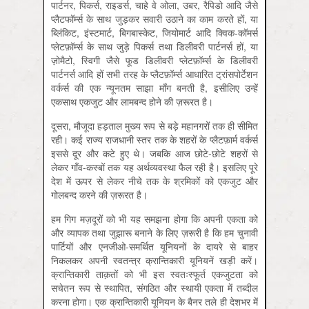
पार्टनर, पिकर्स, राइडर्स, चाहे वे ओला, उबर, रैपिडो आदि जैसे
प्लैटफॉर्म्स के साथ जुड़कर सवारी उठाने का काम करते हों, या
ब्लिंकिट, इंस्टमार्ट, बिगबास्केट, जियोमार्ट आदि क्विक-कॉमर्स
प्लेटफ़ॉर्म्स के साथ जुड़े पिकर्स तथा डिलीवरी पार्टनर्स हों, या
ज़ोमैटो, स्विगी जैसे फूड डिलीवरी प्लेटफ़ॉर्म्स के डिलीवरी
पार्टनर्स आदि हों सभी तरह के प्लैटफ़ॉर्म्स आधारित ट्रांसपोर्टेशन
वर्कर्स की एक न्यूनतम साझा माँग बनती है, इसीलिए उन्हें
एकसाथ एकजुट और लामबन्द होने की ज़रूरत है।
दूसरा, मौजूदा हड़ताल मुख्य रूप से बड़े महानगरों तक ही सीमित
रही। कई राज्य राजधानी स्तर तक के शहरों के प्लैटफ़ार्म वर्कर्स
इससे दूर और कटे हुए थे। जबकि आज छोटे-छोटे शहरों से
लेकर गाँव-कस्बों तक यह अर्थव्यवस्था फैल रही है। इसलिए पूरे
देश में ऊपर से लेकर नीचे तक के श्रमिकों को एकजुट और
गोलबन्द करने की ज़रूरत है।
हम गिग मज़दूरों को भी यह समझना होगा कि अपनी एकता को
और व्यापक तथा जुझारू बनाने के लिए ज़रूरी है कि हम चुनावी
पार्टियों और एनजीओ-समर्थित यूनियनों के दायरे से बाहर
निकलकर अपनी स्वतन्त्र क्रान्तिकारी यूनियनें खड़ी करें।
क्रान्तिकारी ताक़तों को भी इस स्वतःस्फूर्त एकजुटता को
सचेतन रूप से स्थापित, संगठित और स्थायी एकता में तब्दील
करना होगा। एक क्रान्तिकारी यूनियन के बैनर तले ही देशभर में