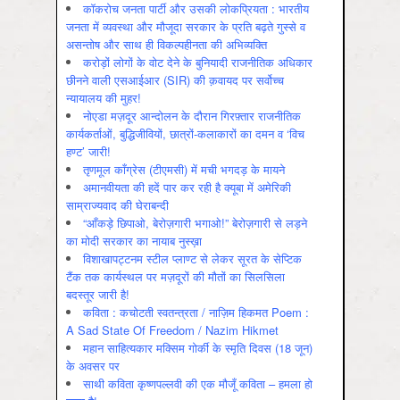
कॉकरोच जनता पार्टी और उसकी लोकप्रियता : भारतीय
जनता में व्‍यवस्‍था और मौजूदा सरकार के प्रति बढ़ते गुस्‍से व
असन्‍तोष और साथ ही विकल्‍पहीनता की अभिव्‍यक्ति
करोड़ों लोगों के वोट देने के बुनियादी राजनीतिक अधिकार
छीनने वाली एसआईआर (SIR) की क़वायद पर सर्वोच्च
न्यायालय की मुहर!
नोएडा मज़दूर आन्दोलन के दौरान गिरफ़्तार राजनीतिक
कार्यकर्ताओं, बुद्धिजीवियों, छात्रों-कलाकारों का दमन व ‘विच
हण्ट’ जारी!
तृणमूल काँग्रेस (टीएमसी) में मची भगदड़ के मायने
अमानवीयता की हदें पार कर रही है क्यूबा में अमेरिकी
साम्राज्यवाद की घेराबन्दी
“आँकड़े छिपाओ, बेरोज़गारी भगाओ!” बेरोज़गारी से लड़ने
का मोदी सरकार का नायाब नुस्ख़ा
विशाखापट्टनम स्टील प्लाण्ट से लेकर सूरत के सेप्टिक
टैंक तक कार्यस्थल पर मज़दूरों की मौतों का सिलसिला
बदस्तूर जारी है!
कविता : कचोटती स्वतन्त्रता / नाज़िम हिकमत Poem :
A Sad State Of Freedom / Nazim Hikmet
महान साहित्यकार मक्सिम गोर्की के स्मृति दिवस (18 जून)
के अवसर पर
साथी कविता कृष्णपल्लवी की एक मौजूँ कविता – हमला हो