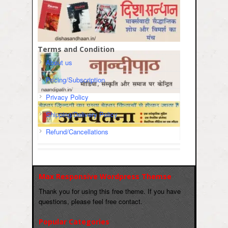
Terms and Condition
About us
Pricing/Subscription
Privacy Policy
Shipping/Delivery Policy
Refund/Cancellations
Max Responsive Wordpress Themse
Thank you for using this free theme. If you have
questions, please feel free contact.
Popular Categories