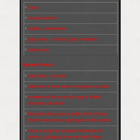
Slider
कारख़ाना इलाक़ों से
फ़ासीवाद / साम्‍प्रदायिकता
बुर्जुआ जनवाद – दमन तंत्र, पुलिस, न्‍यायपालिका
संघर्षरत जनता
Recent Posts
मज़दूर बिगुल – जून 2026
पश्चिम बंगाल में भाजपा सरकार और बुलडोज़र का आतंक!
अमानवीयता की हदें पार कर रही है क्यूबा में अमेरिकी
साम्राज्यवाद की घेराबन्दी
शिक्षा मंत्री धर्मेन्द्र प्रधान के इस्तीफ़े की माँग को लेकर
दिल्ली के जन्तर-मन्तर पर छात्रों-युवाओं का विरोध प्रदर्शन
‘नोएडा के मज़दूरों और कार्यकर्ताओं की रिहाई के लिए
अभियान’ (CaRWAN) के बैनर तले दिल्ली में विरोध