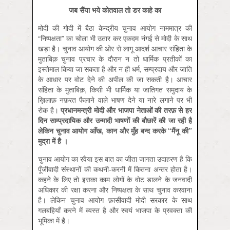
जब सैंया भये कोतवाल तो डर काहे का
मोदी की गोदी में बैठा केन्‍द्रीय चुनाव आयोग नाममात्र की
“निष्पक्षता” का चोला भी उतार कर एकदम नंगई से मोदी के साथ
खड़ा है। चुनाव आयोग की ओर से लागू आदर्श आचार संहिता के
मुताबिक़ चुनाव प्रचार के दौरान न तो धार्मिक प्रतीकों का
इस्तेमाल किया जा सकता है और न ही धर्म, सम्प्रदाय और जाति
के आधार पर वोट देने की अपील की जा सकती है। आचार
संहिता के मुताबिक़, किसी भी धार्मिक या जातिगत समुदाय के
ख़िलाफ़ नफ़रत फैलाने वाले भाषण देने या नारे लगाने पर भी
रोक है।
प्रधानमन्त्री
मोदी
और
भाजपा
नेताओं
की
तरफ़
से
हर
दिन
साम्प्रदायिक
और
उन्मादी
भाषणों
की
बौछारें
की
जा
रही
है
लेकिन
चुनाव
आयोग
आँख
,
कान
और
मुँह
बन्द
करके
“
मैंनू
की
”
मुद्रा
में
है
।
चुनाव आयोग का रवैया इस बात का जीता जागता उदाहरण है कि
पूँजीवादी संस्थानों की कथनी-करनी में कितना अन्तर होता है।
कहने के लिए तो इसका काम लोगों के वोट डालने के जनवादी
अधिकार की रक्षा करना और निष्पक्षता के साथ चुनाव करवाना
है। लेकिन चुनाव आयोग फ़ासीवादी मोदी सरकार के साथ
गलबहियाँ करने में व्यस्त है और स्वयं भाजपा के प्रवक्ता की
भूमिका में है।