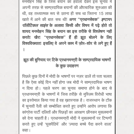
मनमोहन सिंह के जिस बयान का हवाला देकर इस चुनाव में
अपनी तरफ़ से साम्प्रदायिक बयानों की औपचारिक शुरुआत की
थी, वह तथ्यात्मक रूप से उतना ही सच था जितना 15 लाख
खाते में आने की बात सच थी!
अगर
“
प्रधानसेवक
”
इण्टायर
पॉलीटिकल
साइंस
के
अलावा
किसी
और
विषय
में
पढ़े
होते
तो
शायद
मनमोहन
सिंह
के
बयान
का
इस
तरीके
से
विश्लेषण
नहीं
करते
!
खैर
! “
प्रधानसेवक
”
हैं
ही
झूठ
बोलने
के
लिए
विश्वविख्‍यात
!
इसलिए
वे
अपने
काम
में
ज़ोर
–
शोर
से
लगे
हुए
हैं
।
झूठ की बुनियाद पर टिके प्रधानमन्त्री के साम्प्रदायिक भाषणों
के कुछ उदाहरण
पिछले कुछ दिनों में मोदी के भाषणों पर नज़र डालें तो पता चलता
है कि ऐसा कोई दिन नहीं होगा जब मोदी ने साम्प्रदायिक भाषण
न दिया हो। पहले चरण का चुनाव समाप्त होने के बाद से
प्रधानमन्त्री के भाषणों में जिस तरीक़े से मुस्लिम विरोधी भाषा
का इस्तेमाल किया गया है वह ख़तरनाक है। राजस्थान के टोंक
में चुनावी रैली को सम्बोधित करते हुए उन्होंने आरोप लगाया कि
कांग्रेस पार्टी दलितों और पिछड़ों का आरक्षण छीनकर मुसलमानों
को देना चाहती है। प्रधानमन्त्री मोदी ने मुसलमानों पर टिप्पणी
करते हुए उन्हें ‘घुसपैठिये’ और ‘ज़्यादा बच्चे पैदा करने वाला’
कहा।