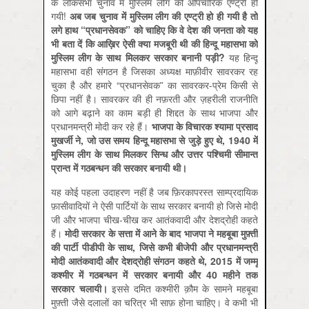
के लोकसभा चुनाव में मुस्लिम लीग की औपचारिक एण्ट्री हो
गयी!
अब
जब
चुनाव
में
मुस्लिम
लीग
की
एण्ट्री
हो
ही
गयी
है
तो
लगे
हाथ
“
प्रधानसेवक
”
को
चाहिए
कि
वे
देश
की
जनता
को
यह
भी
बता
दें
कि
आख़िर
ऐसी
क्या
मजबूरी
थी
की
हिन्दू
महासभा
को
मुस्लिम
लीग
के
साथ
मिलकर
सरकार
बनानी
पड़ी
?
यह हिन्दू
महासभा वही संगठन है जिसका अध्यक्ष माफ़ीवीर सावरकर रह
चुका है और हमारे “प्रधानसेवक” का सावरकर-प्रेम किसी से
छिपा नहीं है। सावरकर की ही नफ़रती और ज़हरीली राजनीति
को आगे बढ़ाने का काम बड़ी ही शिद्दत के साथ भाजपा और
प्रधानमन्त्री मोदी कर रहे हैं।
भाजपा
के
विचारक
श्यामा
प्रसाद
मुखर्जी
ने
,
जो
उस
समय
हिन्दू
महासभा
से
जुड़े
हुए
थे
, 1940
में
मुस्लिम
लीग
के
साथ
मिलकर
सिन्ध
और
उत्तर
पश्चिमी
सीमान्त
प्रान्त
में
गठबन्धन
की
सरकार
बनायी
थी।
यह कोई पहला उदाहरण नहीं है जब फ़िरकापरस्त साम्‍प्रदायिक
फ़ासीवादियों ने ऐसी पार्टियों के साथ सरकार बनायी हो जिसे मोदी
जी और भाजपा चीख-चीख कर आतंकवादी और देशद्रोही कहते
हैं।
मोदी
सरकार
के
सत्ता
में
आने
के
बाद
भाजपा
ने
महबूबा
मुफ़्ती
की
पार्टी
पीडीपी
के
साथ
,
जिसे
कभी
बीजेपी
और
प्रधानमन्त्री
मोदी
आतंकवादी
और
देशद्रोही
संगठन
कहते
थे
, 2015
में
जम्मू
कश्मीर
में
गठबन्धन
में
सरकार
बनायी
और
40
महीने
तक
सरकार
चलायी।
इससे दमित कश्‍मीरी क़ौम के सामने महबूबा
मुफ़्ती जैसे दलालों का चरित्र भी साफ़ होना चाहिए। वे कभी भी