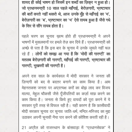
शायद
ही
कोई
भाषण
हो
जिसमें
इन
शब्दों
का
ज़िक्र
न
हुआ
हो।
जो
प्रधानमन्त्री
10
साल
पहले
महँगाई
,
बेरोज़गारी
,
भ्रष्टाचार
की
बातें
करते
नहीं
थकते
थे
,
आज
उनके
मुँह
से
महँगाई
का
‘
म
’,
बेरोज़गारी
का
‘
ब
’,
भ्रष्टाचार
का
‘
भ
’
ऐसे
ग़ायब
हुआ
है
जैसे
गधे
के
सिर
से
सींग
ग़ायब
होता
है।
पहले चरण का चुनाव ख़त्म होते ही प्रधानमन्त्री ने अपने
भाषणों में मुसलमानों पर हमले तेज़ कर दिये हैं। प्रधानमन्त्री को
अच्छे से पता है कि इस बार के चुनाव में उनके जुमले नहीं चल
रहे हैं ।
लोगों
को
समझ
आ
गया
है
कि
‘
मोदी
की
गारण्टी
’
का
मतलब
बेरोज़गारी
की
गारण्टी
,
महँगाई
की
गारण्टी
,
भ्रष्टाचार
की
गारण्टी
,
भुखमरी
की
गारण्टी
है।
अपने दस साल के कार्यकाल में मोदी सरकार ने जनता की
ज़िन्दगी को बद से बदतर बनाने का काम किया है। आम
मेहनतकश जनता पर अप्रत्यक्ष करों का बोझ लाद कर विजय
माल्या, मेहुल चौकसी जैसे पूँजीपतियों का कर्ज़ा माफ़ करने का
काम किया है। जनता से किये हुए वायदों को पूरा करने में ये
सरकार पूरी तरह से विफल रही है। यही कारण है कि फ़ासीवादी
मोदी सरकार चुनाव दर चुनाव जाति-धर्म, मन्दिर-मस्जिद का मुद्दा
उठाकर अपनी चुनावी नैया पार करने की कोशिश करती रही है।
21 अप्रैल को राजस्थान के बांसवाड़ा में “प्रधानसेवक” ने