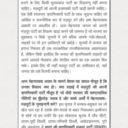
हराने के लिए किसी चुनावबाज़ पार्टी का पिछलग्गू नहीं बनना
चाहिए। मज़दूरों को अपनी इन्क़लाबी पार्टी खड़ी करनी चाहिए।
एक ऐसी स्वतन्त्र क्रान्तिकारी पार्टी के साथ जुड़ना चाहिए जो
आर्थिक व राजनीतिक रूप से मज़दूर वर्ग और आम मेहनतकश
आबादी पर आधारित हो। आज मेहनकश जनता को अपनी
मज़दूर पार्टी का विकल्प खड़ा करने की ज़रूरत है जो भाजपा का
मुक़ाबला न सिर्फ़ चुनावों में करे बल्कि आपके गली-मोहल्लों,
सड़कों पर भी इन फ़ासिस्टों को खदेड़े। चुनावों में भाजपा को
हराना निश्‍चय ही एक तात्‍कालिक रणकौशलात्‍मक आवश्‍यकता
है, लेकिन सिर्फ़ इसलिए कि जनता की क्रान्तिकारी ताक़तों को
अपने आपको गोलबन्‍द और संगठित करने का एक अवसर मिल
सके। इसके लिए भी जहाँ मज़दूर पार्टी का उम्‍मीदवार हो, वहाँ
जनता को उसे विजयी बनाना चाहिए।
आज
मेहनतकश
अवाम
के
सामने
बेशक
यह
सवाल
मौजूद
है
कि
उनका
विकल्प
क्या
हो।
क्या
वाक़ई
में
मज़दूरों
की
अपनी
क्रान्तिकारी
पार्टी
मौज़ूद
है
जो
मोदी
सरकार
की
साम्प्रदायिक
नीतियों
का
मुँहतोड़
जवाब
दे
और
सच्चे
अर्थों
में
मेहनतकश
–
मज़दूरों
के
नुमाइन्दगी
करे
?
इस चुनाव में धनबल-बाहुबल का जो
खेल चल रहा है उसके शोर-शराबे से बाहर निकलकर इत्मीनान
से सोचें तो हम पायेंगे कि इस लोकसभा चुनाव में पाँच सीटों,
उत्‍तर-पूर्वी दिल्‍ली, उत्‍तर-पश्चिमी दिल्‍ली, अम्‍बेडकरनगर, पुणे
और कुरुक्षेत्र में
भारत
की
क्रान्तिकारी
मज़दूर
पार्टी
(RWPI)