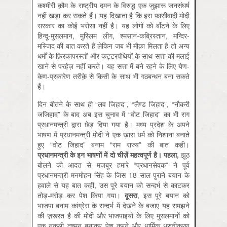
कश्‍मीरी क़ौम के राष्‍ट्रीय दमन के विरुद्ध एक जुझारू जनसंघर्ष
नहीं खड़ा कर सकते हैं। यह दिखाता है कि इस फ़ासीवादी मोदी
सरकार का कोई भरोसा नहीं है। यह लोगों को बाँटने के लिए
हिन्दू-मुसलमान, मुस्लिम लीग, श्‍मसान-कब्रिस्‍तान, मन्दिर-
मस्जिद की बात करते हैं लेकिन जब भी मौक़ा मिलता है तो अन्‍य
धर्मों के फ़िरकापरस्‍तों और कट्टरपंथियों के साथ सत्ता की मलाई
खाने से परहेज़ नहीं करते। यह सत्ता में बने रहने के लिए येण-
केण-प्रकारेण तरीक़े से किसी के साथ भी गठबन्धन बना सकते
हैं।
दिन बीतने के साथ ही “लव जिहाद”, “लैण्ड जिहाद”, “नौकरी
जजिहाद” के बाद अब इस चुनाव में “वोट जिहाद” का भी राग
प्रधानमन्त्री द्वारा छेड़ दिया गया है। मध्य प्रदेश के अपने
भाषण में प्रधानमन्त्री मोदी ने एक ख़ास धर्म को निशाना बनाते
हुए “वोट जिहाद” बनाम “राम राज्य” की बात कही।
प्रधानमन्त्री
के
इन
भाषणों
में
दो
चीज़ें
महत्वपूर्ण
है।
‌
पहला
,
झूठ
बोलने की आदत से मजबूर हमारे “प्रधानसेवक” ने पूर्व
प्रधानमन्त्री मनमोहन सिंह के जिस 18 साल पुराने बयान के
हवाले से यह बात कही, उस पूरे बयान को सन्दर्भ से काटकर
तोड़-मरोड़ कर पेश किया गया।
दूसरा
, इस पूरे बयान को
भाजपा बनाम कांग्रेस के सन्‍दर्भ में देखने के बजाए यह समझने
की ज़रूरत है की मोदी और भाजपाइयों के लिए मुसलमानों को
एक नकली दुश्‍मन बनाकर पेश करने और धार्मिक ध्रुवीकरण