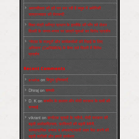
अमानवीयता की हदें पार कर रही है क्यूबा में अमेरिकी
साम्राज्यवाद की घेराबन्दी
शिक्षा मंत्री धर्मेन्द्र प्रधान के इस्तीफ़े की माँग को लेकर
दिल्ली के जन्तर-मन्तर पर छात्रों-युवाओं का विरोध प्रदर्शन
‘नोएडा के मज़दूरों और कार्यकर्ताओं की रिहाई के लिए
अभियान’ (CaRWAN) के बैनर तले दिल्ली में विरोध
प्रदर्शन
Recent Comments
sneha
on
बिगुल पुस्तिकाएँ
Dhiraj
on
सम्पर्क
D. K
on
कश्मीर के हालात और मोदी सरकार के दावों की
सच्चाई
vikrant
on
कर्नाटक चुनावों के नतीजे, मोदी सरकार की
बढ़ती अलोकप्रियता, फ़ासिस्टों की बढ़ती बेचैनी,
साम्प्रदायिक उन्माद व अन्धराष्ट्रवादी लहर पैदा करने की
बढ़ती साज़िशें और हमारे कार्यभार