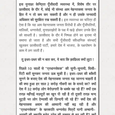
इस
मुनाफ़ा
केन्द्रित
पूँजीवादी
व्यवस्था
में
,
विशेष
तौर
पर
फ़ासीवाद
के
दौर
में
,
कोई
भी
संस्था
आम
मेहनतकश
जनता
के
हित
में
न
तो
कम
कर
सकती
है
और
न
ही
उसके
जनवादी
अधिकार
को
सुरक्षित
रख
सकती
है।
इस व्यवस्था का चरित्र ही
ऐसा है कि यह आम मेहनतकश जनता विरोधी है और पूँजीपतियों,
मालिकों, धन्नासेठों, मुनाफ़ाख़ोरों के पक्ष में खड़े होकर उनके हित
को साधती है। फ़ासीवाद के दौर में निष्‍पक्ष होने का ड्रामा भी
समाप्‍त हो जाता है और सभी पूँजीवादी संवैधानिक संस्‍थाएँ
खुलकर फ़ासीवादी पार्टी, हमारे देश में भाजपा, के पक्षपोषण के
काम में लग जाती हैं।
तू इधर-उधर की न बात कर, ये बता कि क़ाफ़िला क्यों लुटा !
पिछले
10
सालों
से
“
प्रधानसेवक
”
की
सुनी
–
सुनायी
,
घिसी
–
पिटी
बातें
सुनकर
जनता
ऊब
चुकी
है।
इधर
–
उधर
की
बकैती
सुनने
के
बजाए
देश
की
मेहनतकश
जनता
यह
जानना
चाहती
है
की
क्या
हुआ
हर
साल
2
करोड़
नौकरी
का
के
वायदे
का
?
क्यों
देश
में
32
करोड़
लोग
बेरोज़गारी
के
धक्के
खा
रहे
हैं
?
क्यों
एक
तरफ़
महँगाई
मज़दूरों
का
खून
पी
रही
है
तो
दूसरी
तरफ़
चन्द
मुट्ठी
भर
लोग
ऐय्याशी
की
ज़िन्दगी
जी
रहे
हैं
?
क्यों
देश
की
मेहनतकश
अवाम
की
आमदनी
नहीं
बढ़
रही
है
और
“
प्रधानसेवक
”
के
खरबपति
धन्‍नासेठ
मित्रों
यानी
अम्बानी
–
अदाणी
की
सम्पत्ति
बुलेट
ट्रेन
की
रफ़्तार
से
बढ़
रही
है
?
क्यों