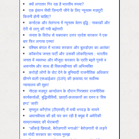
क्यों लगातार गिर रहा है भारतीय रुपया?
एक इंसान जैसी ज़िन्दगी जीने के लिए न्यूनतम मज़दूरी
कितनी होनी चाहिए?
कर्नाटक और तेलंगाना में न्यूनतम वेतन वृद्धि : नाकाफ़ी और
देरी से लागू की गयी बढ़ोत्तरी
जनता के विरोध से घबराकर उत्तर प्रदेश सरकार ने एक
बार फिर लगाया एस्मा!
पश्चिम बंगाल में भाजपा सरकार और बुलडोज़र का आतंक!
कॉकरोच जनता पार्टी और उसकी लोकप्रियता : भारतीय
जनता में व्‍यवस्‍था और मौजूदा सरकार के प्रति बढ़ते गुस्‍से व
असन्‍तोष और साथ ही विकल्‍पहीनता की अभिव्‍यक्ति
करोड़ों लोगों के वोट देने के बुनियादी राजनीतिक अधिकार
छीनने वाली एसआईआर (SIR) की क़वायद पर सर्वोच्च
न्यायालय की मुहर!
नोएडा मज़दूर आन्दोलन के दौरान गिरफ़्तार राजनीतिक
कार्यकर्ताओं, बुद्धिजीवियों, छात्रों-कलाकारों का दमन व ‘विच
हण्ट’ जारी!
तृणमूल काँग्रेस (टीएमसी) में मची भगदड़ के मायने
अमानवीयता की हदें पार कर रही है क्यूबा में अमेरिकी
साम्राज्यवाद की घेराबन्दी
“आँकड़े छिपाओ, बेरोज़गारी भगाओ!” बेरोज़गारी से लड़ने
का मोदी सरकार का नायाब नुस्ख़ा