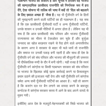
गठबन्धन
भाजपा
का
विकल्प
है
और
चुनाव
में
हराकर
वह
भाजपा
की
साम्प्रदायिक
फ़ासीवाद
राजनीति
को
निर्णायक
रूप
में
हरा
देंगे
,
ऐसा
सोचना
भी
ग़ालिब
की
भाषा
में
कहें
तो
‘
दिल
को
बहलाने
के
लिए
ख्‍़याल
अच्छा
है
’
जैसा
है।
यह भी पूँजीपति वर्ग के हितों
की नुमाइन्‍दगी करने वाली पार्टियों का ही गठबन्‍धन है। यह सच
है कि एक फ़ासीवादी पूँजीवादी पार्टी व अन्‍य पूँजीवादी पार्टियों,
उनके शासन व उनकी नीतियों में अन्‍तर होता है। लेकिन यह भी
सच है कि आज फ़ासीवादी संघ परिवार और भाजपा पूँजीवादी
राज्‍यसत्‍ता का भीतर से टेकओवर कर चुके हैं और बुर्जुआ
जनवाद का खोल बरक़रार रखने से पैदा होने वाले अन्‍तरविरोध
के कारण अगर वे सरकार से बाहर भी चले जायें तो राजनीति
और समाज पर उनकी पकड़ बनी रहती है और साथ ही देश के
पूँजीपति वर्ग को संघ परिवार और भाजपा की मौजूदगी की ज़रूरत
भी दीर्घकालिक मन्‍दी के दौर में बनी रहेगी। यही वजह है कि स्‍वयं
पूँजीपति वर्ग कांग्रेस या किसी गठबन्‍धन सरकार को संघ परिवार
या भाजपा के ख़िलाफ़ कोई ख़ास कार्रवाई करने या फ़ैसलाकुन
क़दम उठाने की इजाज़त नहीं देगा और यही पूँजीपति वर्ग कांग्रेस
समेत अन्‍य सभी पूँजीवादी पार्टियों का आधार है। यही तो कारण
है कि बजरंग दल पर बैन लगाने का वायदा करने के बावजूद
कर्नाटक में कांग्रेस सरकार सत्‍ता में आने के बाद अपने वायदे से
मुकर गयी।
इसीलिए आज देश के मज़दूरों-मेहनतकशों को सिर्फ़ भाजपा को