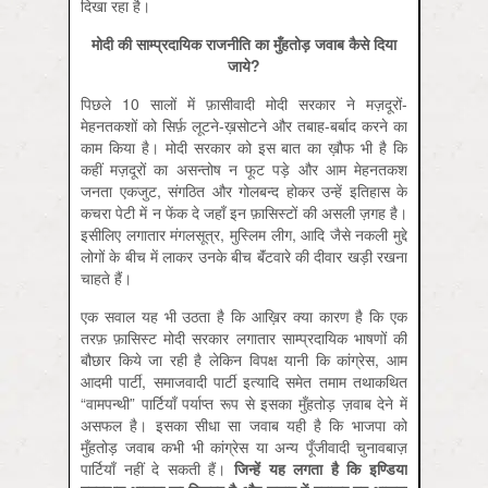
दिखा रहा है।
मोदी की साम्प्रदायिक राजनीति का मुँहतोड़ जवाब कैसे दिया
जाये?
पिछले 10 सालों में फ़ासीवादी मोदी सरकार ने मज़दूरों-
मेहनतकशों को सिर्फ़ लूटने-ख़सोटने और तबाह-बर्बाद करने का
काम किया है। मोदी सरकार को इस बात का ख़ौफ भी है कि
कहीं मज़दूरों का असन्तोष न फूट पड़े और आम मेहनतकश
जनता एकजुट, संगठित और गोलबन्द होकर उन्हें इतिहास के
कचरा पेटी में न फेंक दे जहाँ इन फ़ासिस्टों की असली ज़गह है।
इसीलिए लगातार मंगलसूत्र, मुस्लिम लीग, आदि जैसे नकली मुद्दे
लोगों के बीच में लाकर उनके बीच बॅंटवारे की दीवार खड़ी रखना
चाहते हैं।
एक सवाल यह भी उठता है कि आख़िर क्या कारण है कि एक
तरफ़ फ़ासिस्ट मोदी सरकार लगातार साम्प्रदायिक भाषणों की
बौछार किये जा रही है लेकिन विपक्ष यानी कि कांग्रेस, आम
आदमी पार्टी, समाजवादी पार्टी इत्यादि समेत तमाम तथाकथित
“वामपन्थी” पार्टियाँ पर्याप्‍त रूप से इसका मुँहतोड़ ज़वाब देने में
असफल है। इसका सीधा सा जवाब यही है कि भाजपा को
मुँहतोड़ जवाब कभी भी कांग्रेस या अन्य पूँजीवादी चुनावबाज़
पार्टियाँ नहीं दे सकती हैं।
जिन्हें
यह
लगता
है
कि
इण्डिया