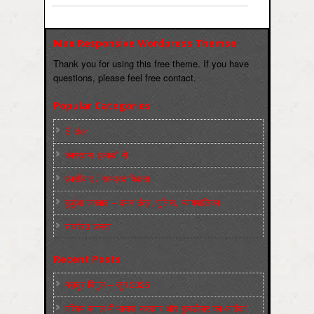
Max Responsive Wordpress Themse
Thank you for using this free theme. If you have
questions, please feel free contact.
Popular Categories
Slider
कारख़ाना इलाक़ों से
फ़ासीवाद / साम्‍प्रदायिकता
बुर्जुआ जनवाद – दमन तंत्र, पुलिस, न्‍यायपालिका
संघर्षरत जनता
Recent Posts
मज़दूर बिगुल – जून 2026
पश्चिम बंगाल में भाजपा सरकार और बुलडोज़र का आतंक!