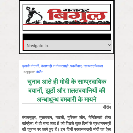
चुनावी नौटंकी
,
नेताशाही व नौकरशाही
,
फ़ासीवाद / साम्‍प्रदायिकता
Tagged:
नौरीन
चुनाव आते ही मोदी के साम्प्रदायिक
बयानों, झूठों और ग़लतबयानियों की
अन्धाधुन्ध बमबारी के मायने
नौरीन
मंगलसूत्र
,
मुसलमान
,
मछली
,
मुस्लिम
लीग
,
मेनिफ़ेस्टो
ऑफ़
कांग्रेस
!
ये
वो
चन्द
शब्द
हैं
जो
पिछले
कुछ
दिनों
से
प्रधानमन्त्री
की
ज़ुबान
पर
छाये
हुए
हैं।
इन
दिनों
प्रधानमन्त्री
मोदी
का
ऐसा