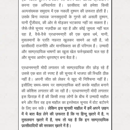
करना एक अनिवार्यता है। फ़ासीवाद को हमेशा किसी
अल्‍पसंख्‍यक समुदाय में एक नकली दुश्‍मन की ज़रूरत होती है।
उसके बिना व्‍यापक जनसमुदायों के गुस्‍से को असली दुश्‍मन,
यानी पूँजीवाद, की ओर से मोड़कर भटकाया नहीं जा सकता है।
जैसे-जैसे चुनाव नज़दीक आ रहा है और कोई जुमला नहीं चल
रहा है, वैसे-वैसे प्रधानमन्त्री की एक ख़ास धर्म, यानी,
मुसलमानों के प्रति नफ़रत खुलकर सामने आ रही है, जो
फ़ासीवादी राजनीति और मानसिकता का ही परिणाम है। उन्मादी
और साम्प्रदायिक भाषणों का खुला खेल फर्रुख़ाबादी चल रहा है
और चुनाव आयोग धृतराष्‍ट्र बना बैठा है।
प्रधानमन्त्री मोदी लगातार जो साम्प्रदायिक तीर छोड़ रहे हैं
उससे एक बात तो स्पष्ट है की चुनाव में भाजपा की स्थिति ठीक
नहीं है। अपनी जीत को लेकर ये खुद भी निश्चिन्त नहीं है।
इसीलिए समय-समय पर साम्प्रदायिक बातें करके माहौल बनाने
की कोशिश लगातार की जा रही है। प्रधानमन्त्री मोदी लगातार
इस फ़िराक़ में हैं की किसी तरह लोगों के बीच में उन्मादी माहौल
बने और फिर वह इस माहौल का इस्तेमाल चुनाव में वोट बटोरने
के लिए कर सकें।
लेकिन
इस
चुनावी
माहौल
में
हमें
अपने
ज़हन
में
ये
बात
बैठा
लेने
की
ज़रूरत
है
कि
ना
हिन्दू
ख़तरे
में
है
,
न
मुसलमान
ख़तरे
में
है
,
सच
तो
यह
है
कि
इन
साम्‍प्रदायिक
फ़ासीवादियों
की
सरकार
ख़तरे
में
है
।