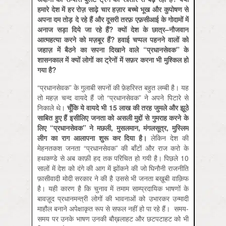
हमारे
देश
में
हर
रोज़
साढ़े
चार
हज़ार
बच्चे
भूख
और
कुपोषण
से
अपना
दम
तोड़
दे
रहे
हैं
और
दूसरी
तरफ़
एफ़सीआई
के
गोदामों
में
अनाज
सड़ा
दिये
जा
रहे
हैं
?
क्यों
देश
के
छात्र
–
नौजवान
आत्महत्या
करने
को
मज़बूर
हैं
?
हवाई
चप्पल
पहनने
वालों
को
जहाज़
में
बैठने
का
सपना
दिखाने
वाले
“
प्रधानसेवक
”
के
शासनकाल
में
क्यों
लोगों
का
ट्रेनों
में
सफ़र
करना
भी
मुश्किल
हो
गया
है
?
“प्रधानसेवक” के गुलाबी सपनों की फ़ेहरिस्त बहुत लम्बी है। यह
तो महज़ चन्द वायदे हैं जो “प्रधानसेवक” ने अपने पिटारे से
निकाले थे।
चूँकि
ये
वायदे
भी
15
लाख
की
तरह
जुमले
और
झूठे
साबित
हुए
हैं
इसीलिए
जनता
को
असली
मुद्दों
से
गुमराह
करने
के
लिए
“
प्रधानसेवक
”
ने
मछली
,
मुसलमान
,
मंगलसूत्र
,
मुस्लिम
लीग
का
राग
आलापना
शुरू
कर
दिया
है।
लेकिन देश की
मेहनतकश जनता “प्रधानसेवक” की बाँटों और राज करो के
हथकण्डे से अब काफ़ी हद तक परिचित हो गयी है। पिछले 10
सालों में देश को दंगे की आग में झोंकने की जो घिनौनी राजनीति
फ़ासीवादी मोदी सरकार ने की है उससे भी जनता बख़ूबी वाक़िफ
है। यही कारण है कि चुनाव में तमाम साम्प्रदायिक भाषणों के
बावज़ूद प्रधानमन्त्री लोगों की भावनाओं को उभारकर उन्मादी
माहौल बनाने अपेक्षाकृत रूप से सफल नहीं हो पा रहे हैं। समय-
समय पर उनके भाषण उनकी बौख़लाहट और छटपटाहट को भी