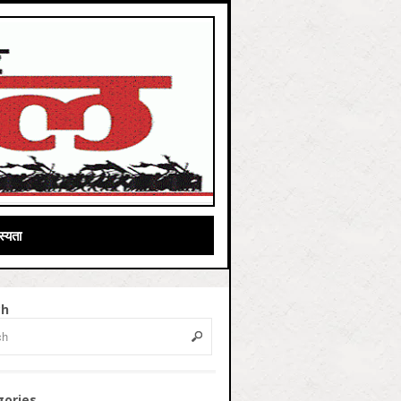
्यता
ch
gories