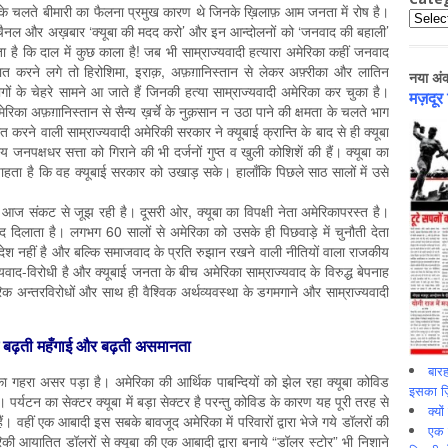
ण के चलते बीमारी का फैलना प्रमुख कारण थे जिनके ख़िलाफ़ आम जनता में रोष है।
Catego
ा चैनल और अख़बार ‘क्यूबा की मदद करो’ और इन आन्दोलनों को ‘जनवाद की बहाली’
ा है कि दाल में कुछ काला है! जब भी साम्राज्यवादी हत्यारा अमेरिका कहीं जनवाद
ात करने लगे तो हिरोशिमा, इराक़, अफ़ग़ानिस्तान से लेकर अफ़्रीका और लातिन
नया अं
गों के चेहरे सामने आ जाते हैं जिनकी हत्या साम्राज्यवादी अमेरिका कर चुका है।
मज़दूर
िका अफ़ग़ानिस्तान से सैन्य ख़र्चे के नुक़सान न उठा पाने की क्षमता के चलते भाग
बात करने वाली साम्राज्यवादी अमेरिकी सरकार ने क्यूबाई क्रान्ति के बाद से ही क्यूबा
 जनपक्षधर सत्ता को गिराने की भी दर्जनों गुप्त व खुली कोशिशें की हैं। क्यूबा का
ाहता है कि वह क्यूबाई सरकार को उखाड़ सके। हालाँकि पिछले साठ सालों में उसे
्था आज संकट से जूझ रही है। दूसरी ओर, क्यूबा का विपक्षी नेता अमेरिकापरस्त है।
ाद दिलाता है। लगभग 60 सालों से अमेरिका को उसके ही पिछवाड़े में चुनौती देता
ी देश नहीं है और बल्कि समाजवाद के प्रति रुझान रखने वाली नीतियों वाला राजकीय
यवाद-विरोधी है और क्यूबाई जनता के बीच अमेरिका साम्राज्यवाद के विरुद्ध बेपनाह
क अन्तरविरोधों और साथ ही वैश्विक अर्थव्यवस्था के डगमगाने और साम्राज्यवादी
में बढ़ती महँगाई और बढ़ती असमानता
बारह
का गहरा असर पड़ा है। अमेरिका की आर्थिक पाबन्दियों को झेल रहा क्यूबा कोविड
इसका ज़ि
। पर्यटन का सेक्टर क्यूबा में बड़ा सेक्टर है परन्तु कोविड के कारण यह पूरी तरह से
क्यो
। वहीं एक आबादी इस सबके बावजूद अमेरिका में परिवारों द्वारा भेजे गये डॉलरों की
एक इ
मेरिकी आयातित डॉलरों से क्यूबा की एक आबादी द्वारा बनाये “डॉलर स्टोर” भी निशाने