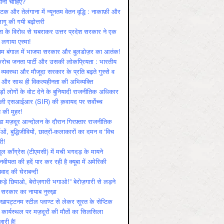
ोनी चाहिए?
ाटक और तेलंगाना में न्यूनतम वेतन वृद्धि : नाकाफ़ी और
लागू की गयी बढ़ोत्तरी
ा के विरोध से घबराकर उत्तर प्रदेश सरकार ने एक
 लगाया एस्मा!
चिम बंगाल में भाजपा सरकार और बुलडोज़र का आतंक!
रोच जनता पार्टी और उसकी लोकप्रियता : भारतीय
 व्‍यवस्‍था और मौजूदा सरकार के प्रति बढ़ते गुस्‍से व
ष और साथ ही विकल्‍पहीनता की अभिव्‍यक्ति
़ों लोगों के वोट देने के बुनियादी राजनीतिक अधिकार
ाली एसआईआर (SIR) की क़वायद पर सर्वोच्च
य की मुहर!
डा मज़दूर आन्दोलन के दौरान गिरफ़्तार राजनीतिक
ताओं, बुद्धिजीवियों, छात्रों-कलाकारों का दमन व ‘विच
री!
ूल काँग्रेस (टीएमसी) में मची भगदड़ के मायने
वीयता की हदें पार कर रही है क्यूबा में अमेरिकी
यवाद की घेराबन्दी
कड़े छिपाओ, बेरोज़गारी भगाओ!” बेरोज़गारी से लड़ने
 सरकार का नायाब नुस्ख़ा
खापट्टनम स्टील प्लाण्ट से लेकर सूरत के सेप्टिक
 कार्यस्थल पर मज़दूरों की मौतों का सिलसिला
जारी है!