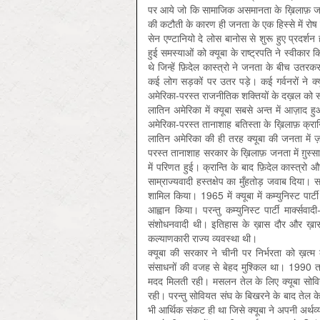
पर आये जो कि सामाजिक असमानता के ख़िलाफ़ जनता
की कटौती के कारण ही जनता के एक हिस्से में रोष व
सेन एण्टानियो दे लोस बानोस से शुरू हुए प्रदर्शन 
हुई समस्याओं को क्यूबा के राष्ट्रपति ने स्वीकार
थे जिन्हें फ़िदेल कास्त्रो ने जनता के बीच उतरकर
कई लोग सड़कों पर उतर पड़े। कई गर्वनरों ने क्यूब
अमेरिका-परस्त राजनीतिक शक्तियों के दख़ल को समझ
लातिन अमेरिका में क्यूबा सबसे अन्त में आज़ाद हु
अमेरिका-परस्त तानाशाह बतिस्ता के ख़िलाफ़ क्रान्ति 
लातिन अमेरिका की ही तरह क्यूबा की जनता में ज़बर
परस्त तानाशाह सरकार के ख़िलाफ़ जनता में ग़ुस्
में परिणत हुई। क्रान्ति के बाद फ़िदेल कास्त्रो 
साम्राज्यवादी हस्तक्षेप का मुँहतोड़ जवाब दिया। 
शामिल किया। 1965 में क्यूबा में कम्युनिस्ट प
आह्वान किया। परन्तु कम्युनिस्ट पार्टी मार्क्स
संशोधनवादी थी। इतिहास के ख़ास दौर और ख़ास 
कल्याणकारी राज्य व्यवस्था थी।
क्यूबा की सरकार ने चीनी पर निर्भरता को ख़त्म 
संसाधनों की वजह से बेहद मुश्किल था। 1990 तक 
मदद मिलती रही। मसलन तेल के लिए क्यूबा सोविय
रही। परन्तु सोवियत संघ के बिखरने के बाद तेल के
भी आर्थिक संकट ही था जिसे क्यूबा ने अपनी अर्थ