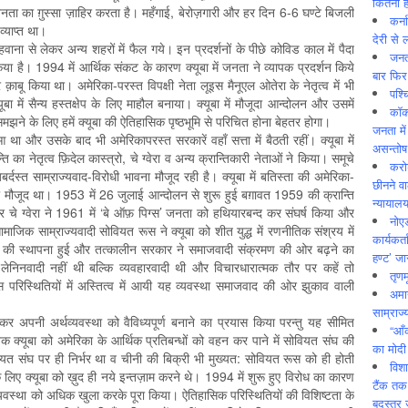
कितनी ह
 का ग़ुस्सा ज़ाहिर करता है। महँगाई, बेरोज़गारी और हर दिन 6-6 घण्टे बिजली
कर्न
्याप्त था।
देरी से 
हवाना से लेकर अन्य शहरों में फैल गये। इन प्रदर्शनों के पीछे कोविड काल में पैदा
जनत
 किया है। 1994 में आर्थिक संकट के कारण क्यूबा में जनता ने व्यापक प्रदर्शन किये
बार फिर
 क़ाबू किया था। अमेरिका-परस्त विपक्षी नेता लूइस मैनूएल ओतेरा के नेतृत्व में भी
पश्
ा में सैन्य हस्तक्षेप के लिए माहौल बनाया। क्यूबा में मौजूदा आन्दोलन और उसमें
कॉक
ने के लिए हमें क्यूबा की ऐतिहासिक पृष्ठभूमि से परिचित होना बेहतर होगा।
जनता में
आ था और उसके बाद भी अमेरिकापरस्त सरकारें वहाँ सत्ता में बैठती रहीं। क्यूबा में
असन्‍तो
का नेतृत्व फ़िदेल कास्त्रो, चे ग्वेरा व अन्य क्रान्तिकारी नेताओं ने किया। समूचे
करोड
्दस्त साम्राज्यवाद-विरोधी भावना मौजूद रही है। क्यूबा में बतिस्ता की अमेरिका-
छीनने व
सा मौजूद था। 1953 में 26 जुलाई आन्दोलन से शुरू हुई बग़ावत 1959 की क्रान्ति
न्यायाल
और चे ग्वेरा ने 1961 में ‘बे ऑफ़ पिग्स’ जनता को हथियारबन्द कर संघर्ष किया और
नोए
सामाजिक साम्राज्यवादी सोवियत रूस ने क्यूबा को शीत युद्ध में रणनीतिक संश्रय में
कार्यकर्
ार्टी की स्थापना हुई और तत्कालीन सरकार ने समाजवादी संक्रमण की ओर बढ़ने का
हण्ट’ जा
वादी-लेनिनवादी नहीं थी बल्कि व्यवहारवादी थी और विचारधारात्मक तौर पर कहें तो
तृणम
परिस्थितियों में अस्तित्व में आयी यह व्यवस्था समाजवाद की ओर झुकाव वाली
अमान
साम्राज्
कर अपनी अर्थव्यवस्था को वैविध्यपूर्ण बनाने का प्रयास किया परन्तु यह सीमित
“आँ
क्यूबा को अमेरिका के आर्थिक प्रतिबन्धों को वहन कर पाने में सोवियत संघ की
का मोदी
त संघ पर ही निर्भर था व चीनी की बिक्री भी मुख्यत: सोवियत रूस को ही होती
विशा
 लिए क्यूबा को ख़ुद ही नये इन्तज़ाम करने थे। 1994 में शुरू हुए विरोध का कारण
टैंक तक
व्यवस्था को अधिक खुला करके पूरा किया। ऐतिहासिक परिस्थितियों की विशिष्टता के
बदस्तूर 