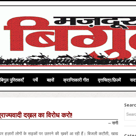
बिगुल पुस्तिकाएँ
पर्चे
बहसें
क्रान्तिकारी गीत
वृत्तचित्र/फ़िल्में
सदस
Sear
साम्राज्यवादी दख़ल का विरोध करो!
– सनी
ान पर हज़ारों लोगों के सड़कों पर उतरने की ख़बरें आ रही हैं। बिजली कटौती, खाद्य
Cate