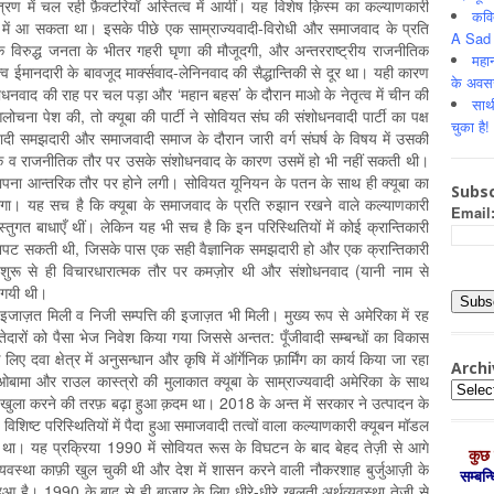
ंत्रण में चल रही फ़ैक्टरियाँ अस्तित्व में आयीं। यह विशेष क़िस्म का कल्याणकारी
कवि
में आ सकता था। इसके पीछे एक साम्राज्यवादी-विरोधी और समाजवाद के प्रति
A Sad 
 के विरुद्ध जनता के भीतर गहरी घृणा की मौजूदगी, और अन्तरराष्ट्रीय राजनीतिक
महान
व ईमानदारी के बावजूद मार्क्सवाद-लेनिनवाद की सैद्धान्तिकी से दूर था। यही कारण
के अवस
ंशोधनवाद की राह पर चल पड़ा और ‘महान बहस’ के दौरान माओ के नेतृत्व में चीन की
साथ
ोचना पेश की, तो क्यूबा की पार्टी ने सोवियत संघ की संशोधनवादी पार्टी का पक्ष
चुका है!
सवादी समझदारी और समाजवादी समाज के दौरान जारी वर्ग संघर्ष के विषय में उसकी
क व राजनीतिक तौर पर उसके संशोधनवाद के कारण उसमें हो भी नहीं सकती थी।
र्नस्थापना आन्तरिक तौर पर होने लगी। सोवियत यूनियन के पतन के साथ ही क्यूबा का
Subsc
गा। यह सच है कि क्यूबा के समाजवाद के प्रति रुझान रखने वाले कल्याणकारी
Email
्तुगत बाधाएँ थीं। लेकिन यह भी सच है कि इन परिस्थितियों में कोई क्रान्तिकारी
से निपट सकती थी, जिसके पास एक सही वैज्ञानिक समझदारी हो और एक क्रान्तिकारी
टी शुरू से ही विचारधारात्मक तौर पर कमज़ोर थी और संशोधनवाद (यानी नाम से
़ गयी थी।
ं इजाज़त मिली व निजी सम्पत्ति की इजाज़त भी मिली। मुख्य रूप से अमेरिका में रह
 रिश्तेदारों को पैसा भेज निवेश किया गया जिससे अन्तत: पूँजीवादी सम्बन्धों का विकास
 दवा क्षेत्र में अनुसन्धान और कृषि में ऑर्गेनिक फ़ार्मिंग का कार्य किया जा रहा
Archi
ओबामा और राउल कास्त्रो की मुलाकात क्यूबा के साम्राज्यवादी अमेरिका के साथ
Archiv
क खुला करने की तरफ़ बढ़ा हुआ क़दम था। 2018 के अन्त में सरकार ने उत्पादन के
शिष्ट परिस्थितियों में पैदा हुआ समाजवादी तत्वों वाला कल्याणकारी क्यूबन मॉडल
ो रहा था। यह प्रक्रिया 1990 में सोवियत रूस के विघटन के बाद बेहद तेज़ी से आगे
कुछ 
थव्यवस्था काफ़ी खुल चुकी थी और देश में शासन करने वाली नौकरशाह बुर्जुआज़ी के
सम्‍बन
हुआ है। 1990 के बाद से ही बाज़ार के लिए धीरे-धीरे खुलती अर्थव्यवस्था तेज़ी से