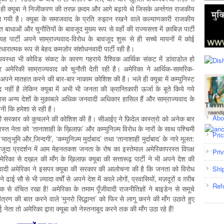
ी क्यूबा ने निजीकरण की तरफ़ क़दम और आगे बढ़ाये थे जिसके अर्न्तगत राजकीय
मिल गयी है। क्यूबा के समाजवाद के प्रति रुझान रखने वाले कल्याणकारी राजकीय
धाओं और चुनौतियों के बावजूद मुख्य रूप से वहाँ की राज्यसत्ता में क़ाबिज़ पार्टी
पार्टी अपने साम्राज्यवाद-विरोध के बावजूद शुरू से ही सच्चे मायनों में कोई
चारधारात्मक रूप से बेहद कमज़ोर संशोधनवादी पार्टी रही है।
र्थव्यवस्था भी कोविड संकट के कारण गहराये वैश्विक आर्थिक संकट में डांवाडोल हो
 अमेरिकी साम्राज्यवाद को चुनौती देती रही है। अमेरिका ने आर्थिक-सामरिक-
 अपने मातहत करने की बार-बार नाकाम कोशिश की है। भले ही क्यूबा में कम्युनिस्ट
 नहीं है लेकिन क्यूबा में अभी भी जनता की क्रान्तिकारी ऊर्जा के बूते किये गये
े पास अन्य देशों के मुक़ाबले अधिक जनवादी अधिकार हासिल हैं और साम्राज्यवाद के
Term
ी कि हमेशा से रही है।
Abo
रोधी सरकार को कुचलने की कोशिश की है। सीआईए ने फ़िदेल कास्त्रो को अनेक बार
्त नेता को ‘तानाशाही के ख़िलाफ़’ और कम्युनिज़्म विरोध के नारों के साथ पश्चिमी
Pri
ातृभूमि और जि़न्दगी’, ‘कम्युनिज़्म मुर्दाबाद’ तथा ‘तानाशाही मुर्दाबाद’ के नारे मूलत:
। मौजूदा प्रदर्शन में आम मेहनतकश जनता के रोष का इस्तेमाल अमेरिकापरस्त विपक्ष
Pri
ेरिका से दख़ल की माँग के ख़िलाफ़ क्यूबा की सत्तारूढ़ पार्टी ने भी अपने देश की
ज्यवादी अमेरिका ने इसपर क्यूबा की सरकार की आलोचना की है कि जनता को विरोध
Shi
ाई सौ से भी ज़्यादा वर्षों से अपने देश में काले लोगों, प्रवासियों, मज़दूरों व ग़रीब
Ref
 से वंचित रखा है! अमेरिका के तमाम पूँजीवादी राजनीतिज्ञों ने बाइडेन से समूचे
्रण की बात करने वाले ‘मुनरो सिद्धान्त’ को फिर से लागू करने की माँग उठाते हुए
ई नेता तो अमेरिका द्वारा क्यूबा को नेस्तनाबूद करने तक की माँग उठा रहे हैं!