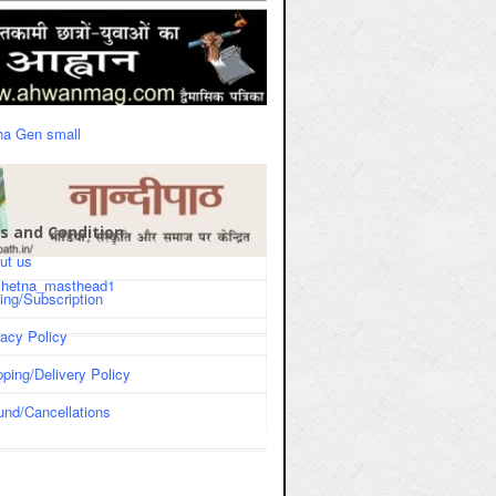
s and Condition
ut us
cing/Subscription
vacy Policy
pping/Delivery Policy
und/Cancellations