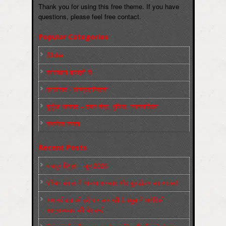
Thank you for using this free theme. If you have
questions, please feel free contact.
Popular Categories
Slider
कारख़ाना इलाक़ों से
फ़ासीवाद / साम्‍प्रदायिकता
बुर्जुआ जनवाद – दमन तंत्र, पुलिस, न्‍यायपालिका
संघर्षरत जनता
Recent Posts
मज़दूर बिगुल – जून 2026
पश्चिम बंगाल में भाजपा सरकार और बुलडोज़र का आतंक!
अमानवीयता की हदें पार कर रही है क्यूबा में अमेरिकी
साम्राज्यवाद की घेराबन्दी