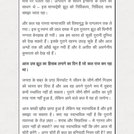
मांस पर पलता रहा। उत्पादन के साधन इन्सानों के दमन का
साधन थे – इस मानवद्वेषी झूठ को निर्विकल्प, निर्विवाद सत्य
समझा जाता रहा।
और कल यह रास्ता मानवजाति को विश्वयुद्ध के पागलपन तक ले
गया। इस दुःस्वप्न की लाल दमक में इस पुरातन झूठ की घिनौनी
नग्नता बेनक़ाब हो गयी। अब हम ध्वस्त हो चुकी पुरानी दुनिया
को देख सकते हैं। इसके पुराने रहस्य उघड़ चुके हैं और आज
अन्धों तक की आँखें खुल गयी हैं और वे अतीत की अवर्णनीय
कुरूपता को देख रहे हैं।
आज
उस
झूठ
का
हिसाब
लगाने
का
दिन
है
जो
कल
राज
कर
रहा
था।
जनता के सब्र के उग्र विस्फोट ने जीवन के जीर्ण-शीर्ण निज़ाम
को ध्वस्त कर दिया है और अब वह अपने पुराने रूप में दुबारा
कभी स्थापित नहीं हो सकता। पुराने जीर्ण-शीर्ण अतीत का पूरी
तरह नाश नहीं हुआ है, लेकिन आने वाले कल में यह हो जायेगा।
आज काफ़ी ख़ौफ़ छाया हुआ है लेकिन यह स्वाभाविक है और इसे
समझा जा सकता है। क्या यह स्वाभाविक नहीं है कि पुरानी
व्यवस्था के तेज़ ज़हर – शराब और सिफ़लिस – से ग्रस्त लोग
उदार नहीं हो सकते? क्या यह स्वाभाविक नहीं कि लोग आज भी
चोरी करेंगे – अगर चोरी ही कल का बुनियादी नियम रही है? क्या