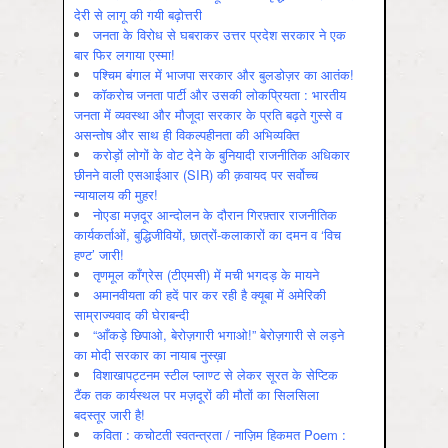
देरी से लागू की गयी बढ़ोत्तरी
जनता के विरोध से घबराकर उत्तर प्रदेश सरकार ने एक
बार फिर लगाया एस्मा!
पश्चिम बंगाल में भाजपा सरकार और बुलडोज़र का आतंक!
कॉकरोच जनता पार्टी और उसकी लोकप्रियता : भारतीय
जनता में व्‍यवस्‍था और मौजूदा सरकार के प्रति बढ़ते गुस्‍से व
असन्‍तोष और साथ ही विकल्‍पहीनता की अभिव्‍यक्ति
करोड़ों लोगों के वोट देने के बुनियादी राजनीतिक अधिकार
छीनने वाली एसआईआर (SIR) की क़वायद पर सर्वोच्च
न्यायालय की मुहर!
नोएडा मज़दूर आन्दोलन के दौरान गिरफ़्तार राजनीतिक
कार्यकर्ताओं, बुद्धिजीवियों, छात्रों-कलाकारों का दमन व ‘विच
हण्ट’ जारी!
तृणमूल काँग्रेस (टीएमसी) में मची भगदड़ के मायने
अमानवीयता की हदें पार कर रही है क्यूबा में अमेरिकी
साम्राज्यवाद की घेराबन्दी
“आँकड़े छिपाओ, बेरोज़गारी भगाओ!” बेरोज़गारी से लड़ने
का मोदी सरकार का नायाब नुस्ख़ा
विशाखापट्टनम स्टील प्लाण्ट से लेकर सूरत के सेप्टिक
टैंक तक कार्यस्थल पर मज़दूरों की मौतों का सिलसिला
बदस्तूर जारी है!
कविता : कचोटती स्वतन्त्रता / नाज़िम हिकमत Poem :