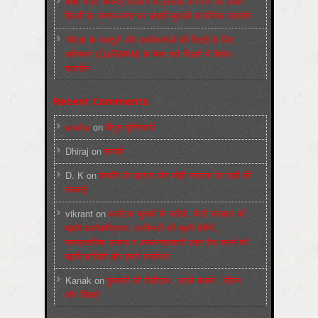
शिक्षा मंत्री धर्मेन्द्र प्रधान के इस्तीफ़े की माँग को लेकर
दिल्ली के जन्तर-मन्तर पर छात्रों-युवाओं का विरोध प्रदर्शन
‘नोएडा के मज़दूरों और कार्यकर्ताओं की रिहाई के लिए
अभियान’ (CaRWAN) के बैनर तले दिल्ली में विरोध
प्रदर्शन
Recent Comments
sneha
on
बिगुल पुस्तिकाएँ
Dhiraj
on
सम्पर्क
D. K
on
कश्मीर के हालात और मोदी सरकार के दावों की
सच्चाई
vikrant
on
कर्नाटक चुनावों के नतीजे, मोदी सरकार की
बढ़ती अलोकप्रियता, फ़ासिस्टों की बढ़ती बेचैनी,
साम्प्रदायिक उन्माद व अन्धराष्ट्रवादी लहर पैदा करने की
बढ़ती साज़िशें और हमारे कार्यभार
Kanak
on
पुस्‍तकों की पीडीएफ : कार्ल मार्क्‍स : जीवन
और शिक्षाएं