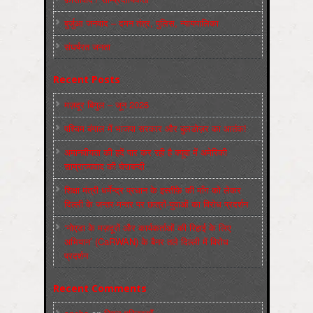
बुर्जुआ जनवाद – दमन तंत्र, पुलिस, न्‍यायपालिका
संघर्षरत जनता
Recent Posts
मज़दूर बिगुल – जून 2026
पश्चिम बंगाल में भाजपा सरकार और बुलडोज़र का आतंक!
अमानवीयता की हदें पार कर रही है क्यूबा में अमेरिकी
साम्राज्यवाद की घेराबन्दी
शिक्षा मंत्री धर्मेन्द्र प्रधान के इस्तीफ़े की माँग को लेकर
दिल्ली के जन्तर-मन्तर पर छात्रों-युवाओं का विरोध प्रदर्शन
‘नोएडा के मज़दूरों और कार्यकर्ताओं की रिहाई के लिए
अभियान’ (CaRWAN) के बैनर तले दिल्ली में विरोध
प्रदर्शन
Recent Comments