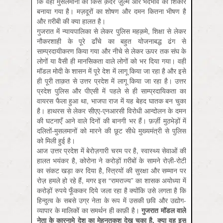
कि वहाँ मुसलमानों को किस क़दर ज़ुल्म और भेदभाव का शिकार
बनाया गया है। मज़दूरों का शोषण और दमन कितना भीषण है
और ग़रीबी की क्या हालत है।
गुजरात में न्यायपालिका से लेकर पुलिस महक़मे, शिक्षा से लेकर
नौकरशाही के पूरे ढाँचे का बहुत योजनाबद्ध ढंग से
साम्प्रदायीकरण किया गया और नीचे से लेकर ऊपर तक संघ के
लोगों या वैसी ही मानसिकता वाले लोगों को भर दिया गया। वही
मॉडल मोदी के शासन में पूरे देश में लागू किया जा रहा है और इसे
ही पूरी ताक़त से उत्तर प्रदेश में लागू किया जा रहा है। उत्तर
प्रदेश पुलिस और पीएसी में पहले से ही साम्प्रदायिकता का
वायरस फैला हुआ था, भाजपा राज में यह बेहद घातक बन चुका
है। हाथरस से लेकर सीएए-एनआरसी विरोधी आन्दोलन के दमन
की घटनाएँ आने वाले दिनों की बानगी भर हैं। फ़र्ज़ी मुठभेड़ों में
दलितों-मुसलमानों को मारने की छूट सीधे मुख्यमंत्री से पुलिस
को मिली हुई है।
आज उत्तर प्रदेश में बेरोज़गारी चरम पर है, स्वास्थ्य सेवाओं की
हालत भयंकर है, कोरोना ने करोड़ों ग़रीबों के सामने रोज़ी-रोटी
का संकट खड़ा कर दिया है, स्त्रियों की सुरक्षा और सम्मान पर
रोज़ हमले हो रहे हैं, मगर इस “रामराज्य” का शासक अयोध्या में
करोड़ों रुपये फूँककर दिये जला रहा है क्योंकि उसे लगता है कि
हिन्दुत्व के सबसे उग्र नेता के रूप में उसकी छवि और उद्योग-
व्यापार के मालिकों का समर्थन ही काफ़ी है।
गुजरात मॉडल वाले
नेता के कारनामे देश का मेहनतकश देख चुका है, क्या वह इस