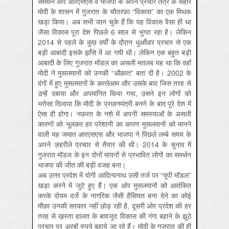
समर्थन और आरएसएस व भाजपा के अपने प्रचार तंत्र के सहारे
मोदी के शासन में गुजरात के चौतरफ़ा “विकास” का एक मिथक
खड़ा किया। अब सभी जान चुके हैं कि यह विकास वैसा ही था
जैसा विकास पूरा देश पिछले 6 साल से भुगत रहा है। लेकिन
2014 से पहले के कुछ वर्षों के दौरान धुआँधार प्रचार से एक
बड़ी आबादी इसके झाँसे में आ गयी थी। लेकिन एक बहुत बड़ी
आबादी के लिए गुजरात मॉडल का असली मतलब यह था कि वहाँ
मोदी ने मुसलमानों को उनकी “औक़ात” बता दी है। 2002 के
दंगों में हुए मुसलमानों के क़त्लेआम और उसके बाद जिस तरह से
उन्हें दबाया और अपमानित किया गया, उसने इन लोगों को
भरोसा दिलाया कि मोदी के प्रधानमंत्री बनने के बाद पूरे देश में
ऐसा ही होगा। नफ़रत के नशे में अपनी समस्याओं के असली
कारणों को भूलकर हर परेशानी का कारण मुसलमानों को मानने
वाली यह जमात आरएसएस और भाजपा ने पिछले लम्बे समय के
अपने ज़हरीले प्रचार से तैयार की थी। 2014 के चुनाव में
गुजरात मॉडल के इन दोनों मायनों से प्रभावित लोगों का समर्थन
भाजपा की जीत की बड़ी वजह बना।
अब उत्तर प्रदेश में योगी आदित्यनाथ उसी तर्ज पर “यूपी मॉडल”
खड़ा करने में जुटे हुए हैं। एक ओर मुसलमानों को आतंकित
करके दोयम दर्जे के नागरिक जैसी हैसियत बना देने का कोई
मौक़ा उनकी सरकार नहीं छोड़ रही है, दूसरी ओर प्रदेश की हर
तरह से ख़स्ता हालत के बावजूद विकास की गंगा बहाने के झूठे
प्रचार पर अरबों रुपये बहाये जा रहे हैं। मोदी के गुजरात की ही