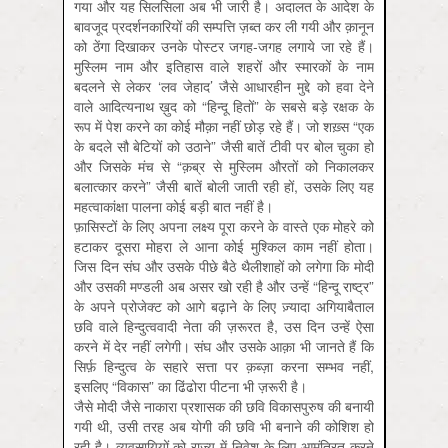
गया और यह सिलसिला अब भी जारी है। अदालत के आदेश के
बावजूद प्रदर्शनकारियों की सम्पत्ति ज़ब्त कर ली गयी और क़ानून
को ठेंगा दिखाकर उनके पोस्टर जगह-जगह लगाये जा रहे हैं।
मुस्लिम नाम और इतिहास वाले शहरों और स्मारकों के नाम
बदलने से लेकर ‘लव जेहाद’ जैसे आधारहीन मुद्दे को हवा देने
वाले आदित्यनाथ ख़ुद को “हिन्दू हितों” के सबसे बड़े रक्षक के
रूप में पेश करने का कोई मौक़ा नहीं छोड़ रहे हैं। जो शख़्स “एक
के बदले सौ बेटियों को उठाने” जैसी बातें टीवी पर बोल चुका हो
और जिसके मंच से “क़ब्र से मुस्लिम औरतों को निकालकर
बलात्कार करने” जैसी बातें बोली जाती रही हों, उसके लिए यह
महत्वाकांक्षा पालना कोई बड़ी बात नहीं है।
फ़ासिस्टों के लिए अपना लक्ष्य पूरा करने के वास्ते एक मोहरे को
हटाकर दूसरा मोहरा ले आना कोई मुश्किल काम नहीं होता।
जिस दिन संघ और उसके पीछे बैठे थैलीशाहों को लगेगा कि मोदी
और उसकी मण्डली अब असर खो रही है और उन्हें “हिन्दू राष्ट्र”
के अपने प्रोजेक्ट को आगे बढ़ाने के लिए ज़्यादा अगियाबैताल
छवि वाले हिन्दुत्ववादी नेता की ज़रूरत है, उस दिन उन्हें ऐसा
करने में देर नहीं लगेगी। संघ और उसके आक़ा भी जानते हैं कि
सिर्फ़ हिन्दुत्व के सहारे सत्ता पर क़ब्ज़ा करना सम्भव नहीं,
इसलिए “विकास” का ढिंढोरा पीटना भी ज़रूरी है।
जैसे मोदी जैसे नाकारा प्रशासक की छवि विकासपुरुष की बनायी
गयी थी, उसी तरह अब योगी की छवि भी बनाने की कोशिश हो
रही है। व्यवसायियों को राज्य में निवेश के लिए आमंत्रित करने