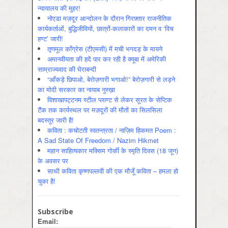
न्यायालय की मुहर!
नोएडा मज़दूर आन्दोलन के दौरान गिरफ़्तार राजनीतिक
कार्यकर्ताओं, बुद्धिजीवियों, छात्रों-कलाकारों का दमन व ‘विच
हण्ट’ जारी!
तृणमूल काँग्रेस (टीएमसी) में मची भगदड़ के मायने
अमानवीयता की हदें पार कर रही है क्यूबा में अमेरिकी
साम्राज्यवाद की घेराबन्दी
“आँकड़े छिपाओ, बेरोज़गारी भगाओ!” बेरोज़गारी से लड़ने
का मोदी सरकार का नायाब नुस्ख़ा
विशाखापट्टनम स्टील प्लाण्ट से लेकर सूरत के सेप्टिक
टैंक तक कार्यस्थल पर मज़दूरों की मौतों का सिलसिला
बदस्तूर जारी है!
कविता : कचोटती स्वतन्त्रता / नाज़िम हिकमत Poem :
A Sad State Of Freedom / Nazim Hikmet
महान साहित्यकार मक्सिम गोर्की के स्मृति दिवस (18 जून)
के अवसर पर
साथी कविता कृष्णपल्लवी की एक मौजूँ कविता – हमला हो
चुका है!
Subscribe
Email: