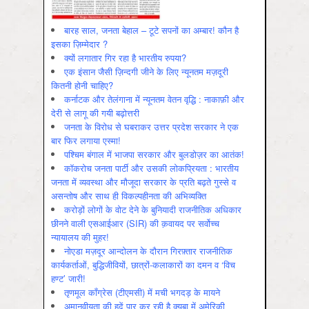
बारह साल, जनता बेहाल – टूटे सपनों का अम्बार! कौन है
इसका ज़िम्मेदार ?
क्यों लगातार गिर रहा है भारतीय रुपया?
एक इंसान जैसी ज़िन्दगी जीने के लिए न्यूनतम मज़दूरी
कितनी होनी चाहिए?
कर्नाटक और तेलंगाना में न्यूनतम वेतन वृद्धि : नाकाफ़ी और
देरी से लागू की गयी बढ़ोत्तरी
जनता के विरोध से घबराकर उत्तर प्रदेश सरकार ने एक
बार फिर लगाया एस्मा!
पश्चिम बंगाल में भाजपा सरकार और बुलडोज़र का आतंक!
कॉकरोच जनता पार्टी और उसकी लोकप्रियता : भारतीय
जनता में व्‍यवस्‍था और मौजूदा सरकार के प्रति बढ़ते गुस्‍से व
असन्‍तोष और साथ ही विकल्‍पहीनता की अभिव्‍यक्ति
करोड़ों लोगों के वोट देने के बुनियादी राजनीतिक अधिकार
छीनने वाली एसआईआर (SIR) की क़वायद पर सर्वोच्च
न्यायालय की मुहर!
नोएडा मज़दूर आन्दोलन के दौरान गिरफ़्तार राजनीतिक
कार्यकर्ताओं, बुद्धिजीवियों, छात्रों-कलाकारों का दमन व ‘विच
हण्ट’ जारी!
तृणमूल काँग्रेस (टीएमसी) में मची भगदड़ के मायने
अमानवीयता की हदें पार कर रही है क्यूबा में अमेरिकी