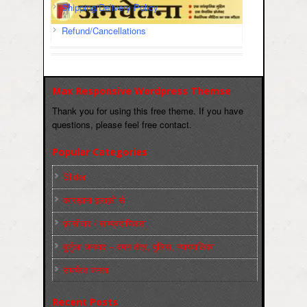
Shipping/Delivery Policy
Refund/Cancellations
Max Responsive Wordpress Themse
Thank you for using this free theme. If you have
questions, please feel free contact.
Popular Categories
Slider
कारख़ाना इलाक़ों से
फ़ासीवाद / साम्‍प्रदायिकता
बुर्जुआ जनवाद – दमन तंत्र, पुलिस, न्‍यायपालिका
संघर्षरत जनता
Recent Posts