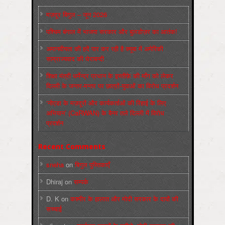
मज़दूर बिगुल – जून 2026
पश्चिम बंगाल में भाजपा सरकार और बुलडोज़र का आतंक!
अमानवीयता की हदें पार कर रही है क्यूबा में अमेरिकी
साम्राज्यवाद की घेराबन्दी
शिक्षा मंत्री धर्मेन्द्र प्रधान के इस्तीफ़े की माँग को लेकर
दिल्ली के जन्तर-मन्तर पर छात्रों-युवाओं का विरोध प्रदर्शन
‘नोएडा के मज़दूरों और कार्यकर्ताओं की रिहाई के लिए
अभियान’ (CaRWAN) के बैनर तले दिल्ली में विरोध
प्रदर्शन
Recent Comments
sneha
on
बिगुल पुस्तिकाएँ
Dhiraj
on
सम्पर्क
D. K
on
कश्मीर के हालात और मोदी सरकार के दावों की
सच्चाई