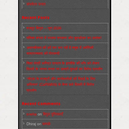
संघर्षरत जनता
Recent Posts
मज़दूर बिगुल – जून 2026
पश्चिम बंगाल में भाजपा सरकार और बुलडोज़र का आतंक!
अमानवीयता की हदें पार कर रही है क्यूबा में अमेरिकी
साम्राज्यवाद की घेराबन्दी
शिक्षा मंत्री धर्मेन्द्र प्रधान के इस्तीफ़े की माँग को लेकर
दिल्ली के जन्तर-मन्तर पर छात्रों-युवाओं का विरोध प्रदर्शन
‘नोएडा के मज़दूरों और कार्यकर्ताओं की रिहाई के लिए
अभियान’ (CaRWAN) के बैनर तले दिल्ली में विरोध
प्रदर्शन
Recent Comments
sneha
on
बिगुल पुस्तिकाएँ
Dhiraj
on
सम्पर्क