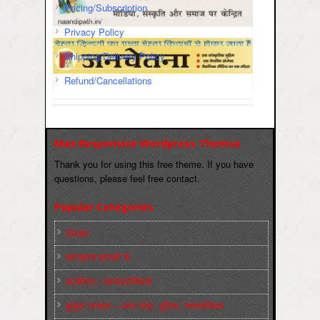
Pricing/Subscription
Privacy Policy
Shipping/Delivery Policy
Refund/Cancellations
Max Responsive Wordpress Themse
Thank you for using this free theme. If you have
questions, please feel free contact.
Popular Categories
Slider
कारख़ाना इलाक़ों से
फ़ासीवाद / साम्‍प्रदायिकता
बुर्जुआ जनवाद – दमन तंत्र, पुलिस, न्‍यायपालिका