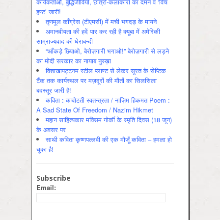
कार्यकर्ताओं, बुद्धिजीवियों, छात्रों-कलाकारों का दमन व ‘विच
हण्ट’ जारी!
तृणमूल काँग्रेस (टीएमसी) में मची भगदड़ के मायने
अमानवीयता की हदें पार कर रही है क्यूबा में अमेरिकी
साम्राज्यवाद की घेराबन्दी
“आँकड़े छिपाओ, बेरोज़गारी भगाओ!” बेरोज़गारी से लड़ने
का मोदी सरकार का नायाब नुस्ख़ा
विशाखापट्टनम स्टील प्लाण्ट से लेकर सूरत के सेप्टिक
टैंक तक कार्यस्थल पर मज़दूरों की मौतों का सिलसिला
बदस्तूर जारी है!
कविता : कचोटती स्वतन्त्रता / नाज़िम हिकमत Poem :
A Sad State Of Freedom / Nazim Hikmet
महान साहित्यकार मक्सिम गोर्की के स्मृति दिवस (18 जून)
के अवसर पर
साथी कविता कृष्णपल्लवी की एक मौजूँ कविता – हमला हो
चुका है!
Subscribe
Email: