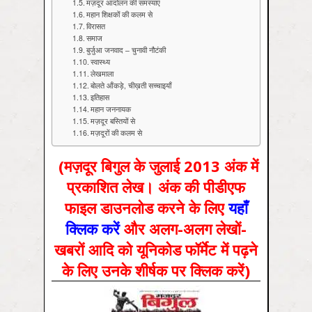
मज़दूर आंदोलन की समस्याएं
महान शिक्षकों की कलम से
विरासत
समाज
बुर्जुआ जनवाद – चुनावी नौटंकी
स्‍वास्‍थ्‍य
लेखमाला
बोलते आँकड़े, चीख़ती सच्चाइयाँ
इतिहास
महान जननायक
मज़दूर बस्तियों से
मज़दूरों की कलम से
(मज़दूर बिगुल के जुलाई 2013 अंक में
प्रकाशित लेख। अंक की पीडीएफ
फाइल डाउनलोड करने के लिए
यहाँ
क्लिक करें
और अलग-अलग लेखों-
खबरों आदि को यूनिकोड फॉर्मेट में पढ़ने
के लिए उनके शीर्षक पर क्लिक करें)