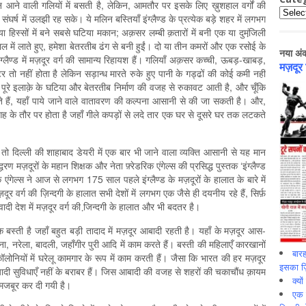
ने वाली गलियों में बसती है, लेकिन, आमतौर पर इसके लिए ख़ुशहाल वर्गों की
Catego
ंघर्ष में उलझी रह सके। ये मलिन बस्तियाँ इंग्लैण्ड के प्रत्येक बड़े शहर में लगभग
हिस्सों में बने सबसे घटिया मकान; अक़सर लम्बी क़तारों में बनी एक या दुमंजि़ली
माल में लाते हुए, हमेशा बेतरतीब ढंग से बनी हुईं। दो या तीन कमरों और एक रसोई के
नया अं
ग्लैण्ड में मज़दूर वर्ग की सामान्य रिहायश हैं। गलियाँ अक़सर कच्ची, ऊबड़-खाबड़,
मज़दूर
 तो नहीं होता है लेकिन सड़ान्ध मारते रुके हुए पानी के गड्ढों की कोई कमी नहीं
पूरे इलाक़े के घटिया और बेतरतीब निर्माण की वजह से रुकावट आती है, और चूँकि
 रहते हैं, यहाँ पाये जाने वाले वातावरण की कल्पना आसानी से की जा सकती है। और,
जगह के तौर पर होता है जहाँ गीले कपड़ों से लदे तार एक घर से दूसरे घर तक लटकते
ो तो दिल्ली की शाहाबाद डेयरी में एक बार भी जाने वाला व्यक्ति आसानी से यह मान
मज़दूरों के महान शिक्षक और नेता फ़्रेडरिक एंगेल्स की प्रसिद्ध पुस्तक ‘इंग्लैण्ड
क एंगेल्स ने आज से लगभग 175 साल पहले इंग्लैण्ड के मज़दूरों के हालात के बारे में
र वर्ग की ज़िन्दगी के हालात सभी देशों में लगभग एक जैसे ही दयनीय रहे हैं, सिर्फ़
ीवादी देश में मज़दूर वर्ग की जि़न्दगी के हालात और भी बदतर है।
 एक बस्ती है जहाँ बहुत बड़ी तादाद में मज़दूर आबादी रहती है। यहाँ के मज़दूर आस-
ना, नरेला, बादली, जहाँगीर पुरी आदि में काम करते हैं। बस्ती की महिलाएँ कारखानों
बारह
लोनियों में घरेलू कामगार के रूप में काम करती हैं। जैसा कि भारत की हर मज़दूर
इसका ज़ि
नियादी सुविधाएँ नहीं के बराबर हैं। जिस आबादी की वजह से शहरों की चकाचौंध क़ायम
क्यो
ए मजबूर कर दी गयी है।
एक इ