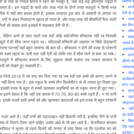
कितनी ह
े पीछे के निचले हिस्से में रहने को मजबूर है, जहाँ बड़े-बड़े झीलनुमा गड्ढों में
कर्न
ता है। इन गड्ढों के चारों ओर तथा नाले के दोनों तरफ़ मज़दूरों ने किसी तरह
देरी से 
ारिश में यहाँ क्या हालत होती है, इसका अन्दाज़ा इस बात से आसानी से लगाया जा
जनत
 है, घरों से बाहर निकल2ना मुहाल हो जाता है, और तरह-तरह की बीमारियाँ फैल जाती
बार फिर
मरीजों की संख्या वाले इलाक़ों में शाहाबाद डेरी भी है।
पश्
, लेकिन अभी दो साल पहले तक यहाँ कोई सार्वजनिक शौचालय नहीं था जिसकी
कॉक
 खुले में ही शौच जाना पड़ता था। महिलाओं-बच्चियों को अक़सर ना सिर्फ़ छेड़खानी
जनता में
भत्स घटनाएँ यहाँ बहुत सामान्य-सी बात थी। शौचालय न होने की वजह से परेशानी
असन्‍तो
ोते वक़्त खाना या पानी तक नहीं देती थी ताकि रात में शौच जाने से बचा जा सके।
करोड
 मज़दूरों ने शौचालय बनवाने के लिए जुझारू संघर्ष चलाया तब जाकर सरकार ने
छीनने व
ी को देखते हुए नाकाफ़ी हैं।
न्यायाल
नोए
था जिसे 2016 में तब बन्द कर दिया गया था जब यहाँ एक बच्चे की करण्ट लगने से
कार्यकर्
ं किया गया है। इस स्कूल के बच्चे तीन किलोमीटर से भी ज़्यादा दूर स्थित पुल
हण्ट’ जा
गये। इसकी वजह से बहुत से बच्चों ख़ासकर लड़कियों का तो स्कूल जाना ही छूट गया।
तृणम
ल इतने बेहाल हैं कि यहाँ एक क्लास में 70-70, 80-80 बच्चे पढ़ते हैं। न तो पानी
अमान
ैं। इसके चलते सभी बच्चों को और ख़ासकर छात्राओं को इस वजह से बहुत परेशानी
साम्राज्
“आँ
का मोदी
नज़र आते हैं। यहाँ पानी की पाइपलाइन नहीं बिछायी गयी है, इसलिए पीने के पानी
विशा
 हिसाब से जितने टैंकर आने चाहिए उसके आधे से भी कम आते हैं। केजरीवाल सरकार
टैंक तक
जरीवाल ने चुनाव से पहले दिल्ली की जनता से वादा किया था कि प्रत्येक घर को
बदस्तूर 