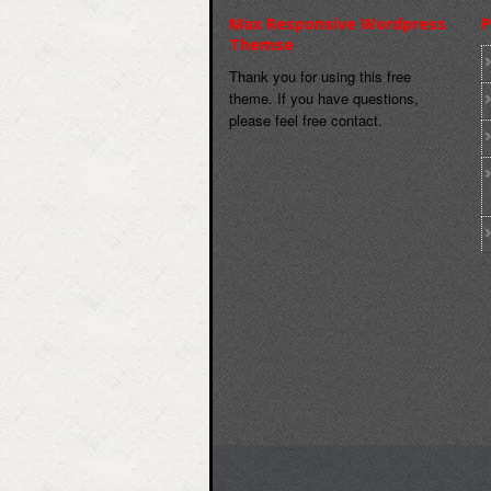
Max Responsive Wordpress
P
Themse
Thank you for using this free
theme. If you have questions,
please feel free contact.