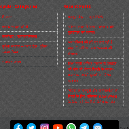
opular Categories
Recent Posts
Slider
मज़दूर बिगुल – जून 2026
कारख़ाना इलाक़ों से
पश्चिम बंगाल में भाजपा सरकार और
बुलडोज़र का आतंक!
फ़ासीवाद / साम्‍प्रदायिकता
अमानवीयता की हदें पार कर रही है
बुर्जुआ जनवाद – दमन तंत्र, पुलिस,
क्यूबा में अमेरिकी साम्राज्यवाद की
न्‍यायपालिका
घेराबन्दी
संघर्षरत जनता
शिक्षा मंत्री धर्मेन्द्र प्रधान के इस्तीफ़े
की माँग को लेकर दिल्ली के जन्तर-
मन्तर पर छात्रों-युवाओं का विरोध
प्रदर्शन
‘नोएडा के मज़दूरों और कार्यकर्ताओं की
रिहाई के लिए अभियान’ (CaRWAN)
के बैनर तले दिल्ली में विरोध प्रदर्शन
मज़दूर बिगुल
Powered by
WordPress
Max M