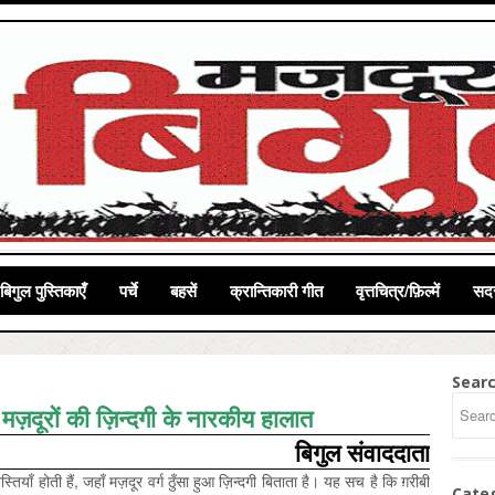
बिगुल पुस्तिकाएँ
पर्चे
बहसें
क्रान्तिकारी गीत
वृत्तचित्र/फ़िल्में
सदस
Sear
 मज़दूरों की ज़िन्दगी के नारकीय हालात
बिगुल संवाददाता
्तियाँ होती हैं, जहाँ मज़दूर वर्ग ठुँसा हुआ ज़िन्दगी बिताता है। यह सच है कि ग़रीबी
Cate