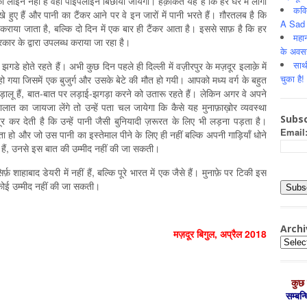
 लाइन नहीं है वहाँ पाइपलाइन बिछायी जायेगी। हक़ीकत यह है कि हर घर में लोगों
कवि
हुए हैं और पानी का टैंकर आने पर वे इन जारों में पानी भरते हैं। ग़ौरतलब है कि
A Sad 
य्या कराया जाता है, बल्कि दो दिन में एक बार ही टैंकर आता है। इससे साफ़ है कि हर
महान
रकार के द्वारा उपलब्ध कराया जा रहा है।
के अवस
साथ
े होते रहते हैं। अभी कुछ दिन पहले ही दिल्ली में वज़ीरपुर के मज़दूर इलाक़े में
चुका है!
डा हो गया जिसमें एक बुजुर्ग और उसके बेटे की मौत हो गयी। आपको मध्य वर्ग के बहुत
गड़ालू हैं, बात-बात पर लड़ाई-झगड़ा करने को उतारू रहते हैं। लेकिन अगर वे अपने
लात का जायजा लेंगे तो उन्हें पता चल जायेगा कि कैसे यह मुनाफ़ाख़ोर व्यवस्था
Subsc
जबूर कर देती है कि उन्हें पानी जैसी बुनियादी ज़रूरत के लिए भी लड़ना पड़ता है।
Email
ता हो और जो उस पानी का इस्तेमाल पीने के लिए ही नहीं बल्कि अपनी गाड़ियाँ धोने
े हैं, उनसे इस बात की उम्मीद नहीं की जा सकती।
्फ़ शाहाबाद डेयरी में नहीं हैं, बल्कि पूरे भारत में एक जैसे हैं। मुनाफ़े पर टिकी इस
 कोई उम्मीद नहीं की जा सकती।
Archi
मज़दूर बिगुल, अप्रैल 2018
Archiv
कुछ 
सम्‍बन