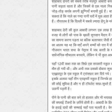
शाहाबाद डेयरी की सबसे ग़रीब मज़दूर आबादी बस्ती क
पानी सड़ता रहता है और जिसमें से एक नाला निकल
जोड़-तोड़ करके अपनी झुग्गियाँ बनायी हुई हैं। ब
सकता है कि नाले का गन्दा पानी घरों में घुस आता
हैं। ग़ौरतलब है कि दिल्ली में सबसे ज़्यादा डेंगू के 
शाहाबाद डेरी की कुल आबादी लगभग एक लाख है
वजह से लोगों को पास के ख़ाली सुनसान मैदान में
का सामना करना पड़ता था बल्कि बलात्कार जैसी वी
का आलम यह था कि माएँ अपने बच्चों को रात में स
नौजवान भारत सभा के नेतृत्व में जब बस्ती के
सार्वजनिक शौचालय बनवाये, लेकिन ये भी कुल आबाद
यहाँ 12वीं कक्षा तक का सिर्फ़ एक सरकारी स्कूल 
मौत हो गयी थी। और अभी तक उसको दोबारा शुरू नही
प्रह्लादपुर के एक स्कूल में ट्रांसफ़र कर दिये 
इसके अलावा यहाँ तीन प्राइमरी स्कूल हैं जिनके हा
की कोई सुविधा है और न ही टॉयलेट साफ़-सुथरे ह
उठानी पड़ती है।
पीने के पानी की बात करे तो हालात और भी भयावह 
की सप्लाई टैंकरों के ज़रिये होती है। आबादी के
के हवाई दावों की सच्चाई यहाँ पता चलती है। के