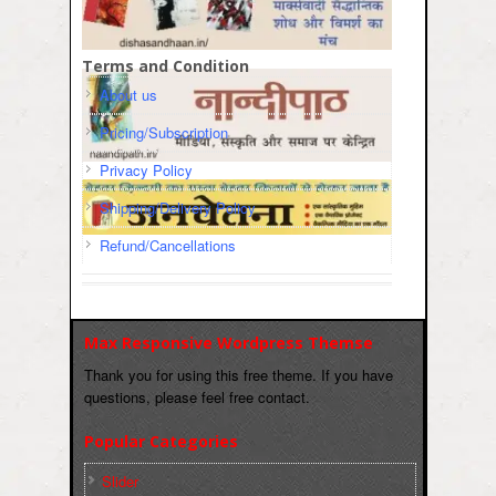
Terms and Condition
About us
Pricing/Subscription
Privacy Policy
Shipping/Delivery Policy
Refund/Cancellations
Max Responsive Wordpress Themse
Thank you for using this free theme. If you have
questions, please feel free contact.
Popular Categories
Slider