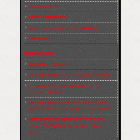
कारख़ाना इलाक़ों से
फ़ासीवाद / साम्‍प्रदायिकता
बुर्जुआ जनवाद – दमन तंत्र, पुलिस, न्‍यायपालिका
संघर्षरत जनता
Recent Posts
मज़दूर बिगुल – जून 2026
पश्चिम बंगाल में भाजपा सरकार और बुलडोज़र का आतंक!
अमानवीयता की हदें पार कर रही है क्यूबा में अमेरिकी
साम्राज्यवाद की घेराबन्दी
शिक्षा मंत्री धर्मेन्द्र प्रधान के इस्तीफ़े की माँग को लेकर
दिल्ली के जन्तर-मन्तर पर छात्रों-युवाओं का विरोध प्रदर्शन
‘नोएडा के मज़दूरों और कार्यकर्ताओं की रिहाई के लिए
अभियान’ (CaRWAN) के बैनर तले दिल्ली में विरोध
प्रदर्शन