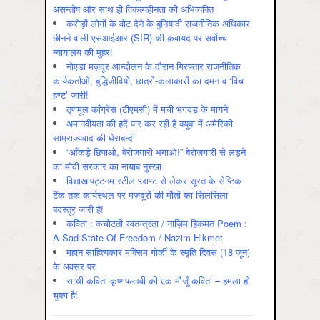
असन्‍तोष और साथ ही विकल्‍पहीनता की अभिव्‍यक्ति
करोड़ों लोगों के वोट देने के बुनियादी राजनीतिक अधिकार
छीनने वाली एसआईआर (SIR) की क़वायद पर सर्वोच्च
न्यायालय की मुहर!
नोएडा मज़दूर आन्दोलन के दौरान गिरफ़्तार राजनीतिक
कार्यकर्ताओं, बुद्धिजीवियों, छात्रों-कलाकारों का दमन व ‘विच
हण्ट’ जारी!
तृणमूल काँग्रेस (टीएमसी) में मची भगदड़ के मायने
अमानवीयता की हदें पार कर रही है क्यूबा में अमेरिकी
साम्राज्यवाद की घेराबन्दी
“आँकड़े छिपाओ, बेरोज़गारी भगाओ!” बेरोज़गारी से लड़ने
का मोदी सरकार का नायाब नुस्ख़ा
विशाखापट्टनम स्टील प्लाण्ट से लेकर सूरत के सेप्टिक
टैंक तक कार्यस्थल पर मज़दूरों की मौतों का सिलसिला
बदस्तूर जारी है!
कविता : कचोटती स्वतन्त्रता / नाज़िम हिकमत Poem :
A Sad State Of Freedom / Nazim Hikmet
महान साहित्यकार मक्सिम गोर्की के स्मृति दिवस (18 जून)
के अवसर पर
साथी कविता कृष्णपल्लवी की एक मौजूँ कविता – हमला हो
चुका है!