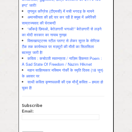
हण्ट’ जारी!
तृणमूल काँग्रेस (टीएमसी) में मची भगदड़ के मायने
अमानवीयता की हदें पार कर रही है क्यूबा में अमेरिकी
साम्राज्यवाद की घेराबन्दी
“आँकड़े छिपाओ, बेरोज़गारी भगाओ!” बेरोज़गारी से लड़ने
का मोदी सरकार का नायाब नुस्ख़ा
विशाखापट्टनम स्टील प्लाण्ट से लेकर सूरत के सेप्टिक
टैंक तक कार्यस्थल पर मज़दूरों की मौतों का सिलसिला
बदस्तूर जारी है!
कविता : कचोटती स्वतन्त्रता / नाज़िम हिकमत Poem :
A Sad State Of Freedom / Nazim Hikmet
महान साहित्यकार मक्सिम गोर्की के स्मृति दिवस (18 जून)
के अवसर पर
साथी कविता कृष्णपल्लवी की एक मौजूँ कविता – हमला हो
चुका है!
Subscribe
Email: