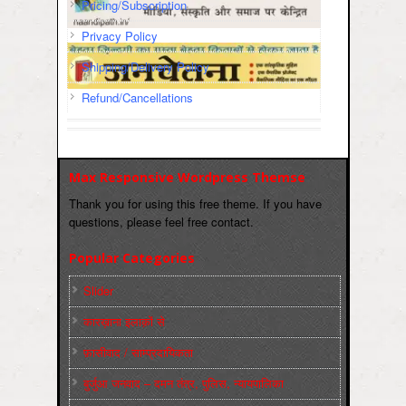
Pricing/Subscription
Privacy Policy
Shipping/Delivery Policy
Refund/Cancellations
Max Responsive Wordpress Themse
Thank you for using this free theme. If you have
questions, please feel free contact.
Popular Categories
Slider
कारख़ाना इलाक़ों से
फ़ासीवाद / साम्‍प्रदायिकता
बुर्जुआ जनवाद – दमन तंत्र, पुलिस, न्‍यायपालिका