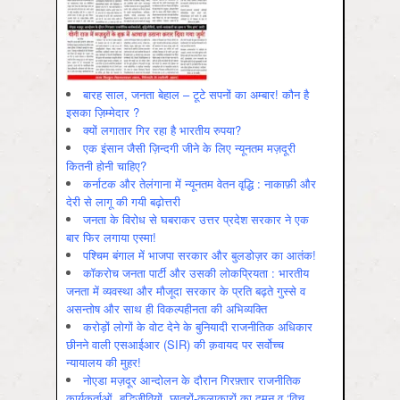
बारह साल, जनता बेहाल – टूटे सपनों का अम्बार! कौन है
इसका ज़िम्मेदार ?
क्यों लगातार गिर रहा है भारतीय रुपया?
एक इंसान जैसी ज़िन्दगी जीने के लिए न्यूनतम मज़दूरी
कितनी होनी चाहिए?
कर्नाटक और तेलंगाना में न्यूनतम वेतन वृद्धि : नाकाफ़ी और
देरी से लागू की गयी बढ़ोत्तरी
जनता के विरोध से घबराकर उत्तर प्रदेश सरकार ने एक
बार फिर लगाया एस्मा!
पश्चिम बंगाल में भाजपा सरकार और बुलडोज़र का आतंक!
कॉकरोच जनता पार्टी और उसकी लोकप्रियता : भारतीय
जनता में व्‍यवस्‍था और मौजूदा सरकार के प्रति बढ़ते गुस्‍से व
असन्‍तोष और साथ ही विकल्‍पहीनता की अभिव्‍यक्ति
करोड़ों लोगों के वोट देने के बुनियादी राजनीतिक अधिकार
छीनने वाली एसआईआर (SIR) की क़वायद पर सर्वोच्च
न्यायालय की मुहर!
नोएडा मज़दूर आन्दोलन के दौरान गिरफ़्तार राजनीतिक
कार्यकर्ताओं, बुद्धिजीवियों, छात्रों-कलाकारों का दमन व ‘विच