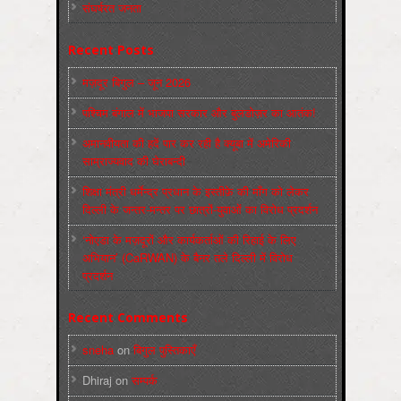
संघर्षरत जनता
Recent Posts
मज़दूर बिगुल – जून 2026
पश्चिम बंगाल में भाजपा सरकार और बुलडोज़र का आतंक!
अमानवीयता की हदें पार कर रही है क्यूबा में अमेरिकी
साम्राज्यवाद की घेराबन्दी
शिक्षा मंत्री धर्मेन्द्र प्रधान के इस्तीफ़े की माँग को लेकर
दिल्ली के जन्तर-मन्तर पर छात्रों-युवाओं का विरोध प्रदर्शन
‘नोएडा के मज़दूरों और कार्यकर्ताओं की रिहाई के लिए
अभियान’ (CaRWAN) के बैनर तले दिल्ली में विरोध
प्रदर्शन
Recent Comments
sneha
on
बिगुल पुस्तिकाएँ
Dhiraj
on
सम्पर्क