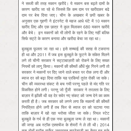
ने सब्जी की तरह मकान ख़रीदे। ये मकान बस बढ़ते दामों के
कारण खरीद जा रहे थे जिससे कि कम दाम पर खरीदकर बढे
दाम पर बेच दिया जाए। चीन के अखबार में छपी खबर के
अनुसार एक गृहणी ने इंटरनेट से महज आधे घंटे में 10 मकान
खरीद लिए और एक छात्र ने कुल मिलाकर 680 मकान खरीदे
और बेचे। इन मकानों को भी लोगों के रहने के लिए नहीं बल्कि
सिर्फ सट्टे के कारण बनाया और खरीदा बेचा जा रहा था।
बुलबुला फूलता जा रहा था। इसे सच्चाई की सतह से टकराना
ही था और 2011 में जब इस बुलबुले के फूटने के संकेत मिलने
लगे तो चीनी सरकार ने सट्टाबाज़ारी को रोकने के लिए सख्त
नियमों को लागू किया। मकानों की कीमतें औंधें मुंह गिरने लगी तो
सरकार ने मकानों पर दिए जाने वाले बचत पर रोक लगा दी और
ब्याज दर को बढ़ा दिया ताकि यह प्रकिर्या तुरंत रोकी जा सके।
चीन की व्यवस्था संकट से बच गयी परन्तु पहले से मंद गति पर
विकसित होने लगी। परन्तु जो पूँजी सरकार ने तरलता के लिए
बाज़ार में झोंकी थी वह देर सवेर नए संकट को जन्म देने का काम
करती ही है। जब सरकार को लगने लगा कि मकानों की कीमतें
नियंत्रित होने लगी हैं तब फिर से ब्याज दर को घटाया गया
ताकि बाज़ार में खो रहा भरोसा जीता जा सके। रियल स्टेट
बुलबुले के गर्भ से ही एक नया बुलबुला जन्म ले रहा था। मकानों
की जगह अब स्टॉक एक्सचेंज के शेयरों ने ले ली थी। 2014
तक दोनों स्टॉक मार्केट ज़बरदस्त सट्टेबाजी का केंद्र बन चुके