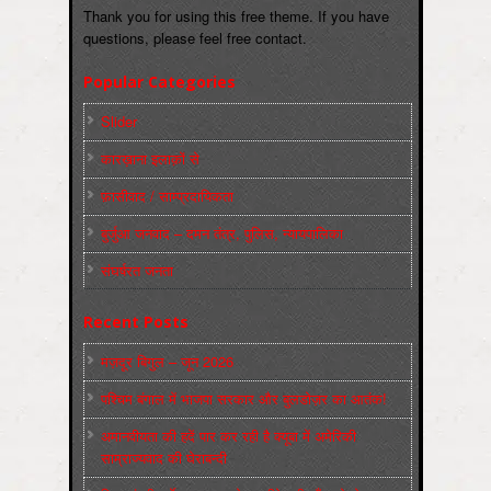
Thank you for using this free theme. If you have
questions, please feel free contact.
Popular Categories
Slider
कारख़ाना इलाक़ों से
फ़ासीवाद / साम्‍प्रदायिकता
बुर्जुआ जनवाद – दमन तंत्र, पुलिस, न्‍यायपालिका
संघर्षरत जनता
Recent Posts
मज़दूर बिगुल – जून 2026
पश्चिम बंगाल में भाजपा सरकार और बुलडोज़र का आतंक!
अमानवीयता की हदें पार कर रही है क्यूबा में अमेरिकी
साम्राज्यवाद की घेराबन्दी