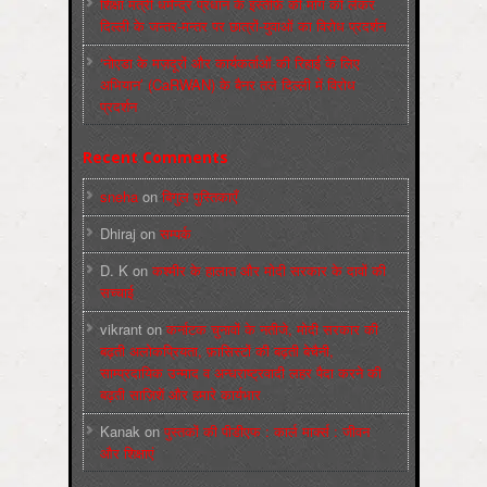
शिक्षा मंत्री धर्मेन्द्र प्रधान के इस्तीफ़े की माँग को लेकर
दिल्ली के जन्तर-मन्तर पर छात्रों-युवाओं का विरोध प्रदर्शन
‘नोएडा के मज़दूरों और कार्यकर्ताओं की रिहाई के लिए
अभियान’ (CaRWAN) के बैनर तले दिल्ली में विरोध
प्रदर्शन
Recent Comments
sneha
on
बिगुल पुस्तिकाएँ
Dhiraj
on
सम्पर्क
D. K
on
कश्मीर के हालात और मोदी सरकार के दावों की
सच्चाई
vikrant
on
कर्नाटक चुनावों के नतीजे, मोदी सरकार की
बढ़ती अलोकप्रियता, फ़ासिस्टों की बढ़ती बेचैनी,
साम्प्रदायिक उन्माद व अन्धराष्ट्रवादी लहर पैदा करने की
बढ़ती साज़िशें और हमारे कार्यभार
Kanak
on
पुस्‍तकों की पीडीएफ : कार्ल मार्क्‍स : जीवन
और शिक्षाएं