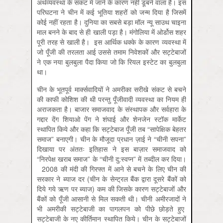
अर्थव्यवस्था के संकट में जाने के कारण नहीं डूबने वाला है। इस
परिघटना ने चीन में कई भूतिया शहरों को जन्म दिया है जिसमें
कोई नहीं रहता है। दुनिया का सबसे बड़ा मॉल न्यू साउथ चाइना
माल बनने के बाद से ही खाली पड़ा है। मंगोलिया में ओर्डोस शहर
पूरी तरह से खाली है। इस आर्थिक धक्के के कारण व्यवस्था में
जो पूँजी की तरलता आई उससे तमाम निवेशकों और सट्टेबाजों
ने एक नया बुलबुला पैदा किया जो कि रियल इस्टेट का बुलबुला
था।
चीन के भूतपूर्व मार्क्सवादियों ने अमरीका सरीखे संकट से बचने
की काफी कोशिश की थी परन्तु पूँजीवादी व्यवस्था का नियम ही
अराजकता है। बाजार समाजवाद के संस्थापक और सर्वहारा के
गद्दार देंग शियाओ पेंग ने शंघाई और शेनजेन स्टॉक मार्केट
स्थापित किये और कहा कि सट्टेबाज पूँजी तब “सापेक्षिक बेहतर
समाज” बनाएगी। चीन के मौजूदा प्रधान ज़ाई ने “चीनी सपना”
दिखाया पर अंततः इतिहास ने इस बाज़ार समाजवाद को
“निरपेक्ष खराब समाज” के “चीनी दु:स्वप्न” में तब्दील कर दिया।
2008 की मंदी की गिरफ्त में आने से बचने के लिए चीन की
सरकार ने ब्याज दर (चीन के सेन्ट्रल बैंक द्वारा दूसरे बैंकों को
दिये गये ऋण पर ब्याज) कम की जिसके कारण सट्टेबाजों और
बैंकों को पूँजी आसानी से मिल सकती थी। चीनी अमीरजादों ने
भी अमरीकी सट्टेबाजी का पागलपन को पीछे छोड़ते हुए
सट्टेबाजी के नए कीर्तिमान स्थापित किये। चीन के सट्टेबाजों