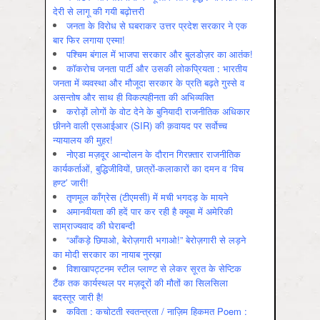
देरी से लागू की गयी बढ़ोत्तरी
जनता के विरोध से घबराकर उत्तर प्रदेश सरकार ने एक
बार फिर लगाया एस्मा!
पश्चिम बंगाल में भाजपा सरकार और बुलडोज़र का आतंक!
कॉकरोच जनता पार्टी और उसकी लोकप्रियता : भारतीय
जनता में व्‍यवस्‍था और मौजूदा सरकार के प्रति बढ़ते गुस्‍से व
असन्‍तोष और साथ ही विकल्‍पहीनता की अभिव्‍यक्ति
करोड़ों लोगों के वोट देने के बुनियादी राजनीतिक अधिकार
छीनने वाली एसआईआर (SIR) की क़वायद पर सर्वोच्च
न्यायालय की मुहर!
नोएडा मज़दूर आन्दोलन के दौरान गिरफ़्तार राजनीतिक
कार्यकर्ताओं, बुद्धिजीवियों, छात्रों-कलाकारों का दमन व ‘विच
हण्ट’ जारी!
तृणमूल काँग्रेस (टीएमसी) में मची भगदड़ के मायने
अमानवीयता की हदें पार कर रही है क्यूबा में अमेरिकी
साम्राज्यवाद की घेराबन्दी
“आँकड़े छिपाओ, बेरोज़गारी भगाओ!” बेरोज़गारी से लड़ने
का मोदी सरकार का नायाब नुस्ख़ा
विशाखापट्टनम स्टील प्लाण्ट से लेकर सूरत के सेप्टिक
टैंक तक कार्यस्थल पर मज़दूरों की मौतों का सिलसिला
बदस्तूर जारी है!
कविता : कचोटती स्वतन्त्रता / नाज़िम हिकमत Poem :