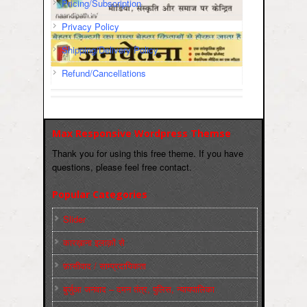
Pricing/Subscription
Privacy Policy
Shipping/Delivery Policy
Refund/Cancellations
Max Responsive Wordpress Themse
Thank you for using this free theme. If you have
questions, please feel free contact.
Popular Categories
Slider
कारख़ाना इलाक़ों से
फ़ासीवाद / साम्‍प्रदायिकता
बुर्जुआ जनवाद – दमन तंत्र, पुलिस, न्‍यायपालिका