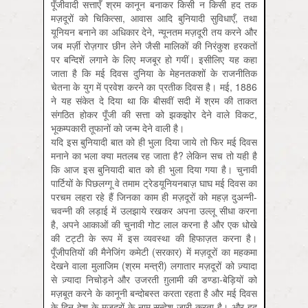
पूँजीवादी सत्ताएँ श्रम कानून बनाकर किसी न किसी हद तक
मज़दूरों को चिकित्सा, आवास आदि बुनियादी सुविधाएँ, तथा
यूनियन बनाने का अधिकार देने, न्यूनतम मज़दूरी तय करने और
जब मर्ज़ी रोज़गार छीन लेने जैसी मालिकों की निरंकुश हरकतों
पर बन्दिशें लगाने के लिए मजबूर हो गयीं। इसीलिए यह कहा
जाता है कि मई दिवस दुनिया के मेहनतकशों के राजनीतिक
चेतना के युग में प्रवेश करने का प्रतीक दिवस है। मई, 1886
ने यह संकेत दे दिया था कि बीसवीं सदी में श्रम की ताकत
संगठित होकर पूँजी की सत्ता को झकझोर देने वाले विकट,
भूकम्पकारी तूफानों को जन्म देने वाली है।
यदि इस बुनियादी बात को ही भुला दिया जाये तो फिर मई दिवस
मनाने का भला क्या मतलब रह जाता है? लेकिन सच तो यही है
कि आज इस बुनियादी बात को ही भुला दिया गया है। चुनावी
पार्टियों के पिछलग्गू वे तमाम ट्रेडयूनियनबाज़ घाघ मई दिवस का
परचम लहरा रहे हैं जिनका काम ही मज़दूरों को महज़ दुअन्नी-
चवन्नी की लड़ाई में उलझाये रखकर अपना उल्लू सीधा करना
है, अपने आकाओं की चुनावी गोट लाल करना है और एक धोखे
की टट्टी के रूप में इस व्यवस्था की हिफाज़त करना है।
पूँजीपतियों की मैनेजिंग कमेटी (सरकार) में मज़दूरों का महकमा
देखने वाला मुलाजिम (श्रम मन्त्री) लगातार मज़दूरों को ज़्यादा
से ज़्यादा निचोड़ने और उजरती ग़ुलामी की डण्डा-बेड़ियों को
मज़बूत करने के कानूनी बन्दोबस्त करता रहता है और मई दिवस
के दिन देश के मज़दूरों के नाम सन्देश जारी करता है। और हद