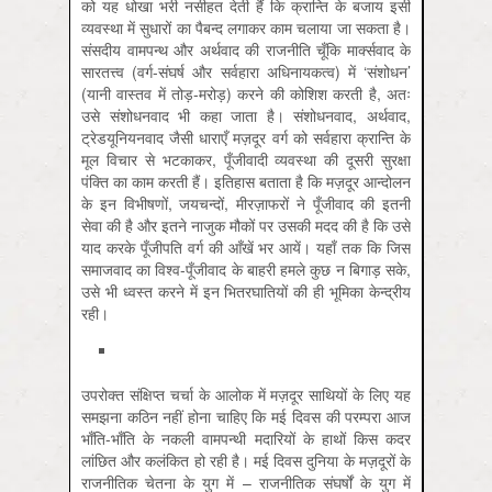
को यह धोखा भरी नसीहत देती हैं कि क्रान्ति के बजाय इसी
व्यवस्था में सुधारों का पैबन्द लगाकर काम चलाया जा सकता है।
संसदीय वामपन्थ और अर्थवाद की राजनीति चूँकि मार्क्‍सवाद के
सारतत्त्व (वर्ग-संघर्ष और सर्वहारा अधिनायकत्व) में ‘संशोधन’
(यानी वास्तव में तोड़-मरोड़) करने की कोशिश करती है, अतः
उसे संशोधनवाद भी कहा जाता है। संशोधनवाद, अर्थवाद,
ट्रेडयूनियनवाद जैसी धाराएँ मज़दूर वर्ग को सर्वहारा क्रान्ति के
मूल विचार से भटकाकर, पूँजीवादी व्यवस्था की दूसरी सुरक्षा
पंक्ति का काम करती हैं। इतिहास बताता है कि मज़दूर आन्दोलन
के इन विभीषणों, जयचन्दों, मीरज़ाफरों ने पूँजीवाद की इतनी
सेवा की है और इतने नाजुक मौकों पर उसकी मदद की है कि उसे
याद करके पूँजीपति वर्ग की आँखें भर आयें। यहाँ तक कि जिस
समाजवाद का विश्व-पूँजीवाद के बाहरी हमले कुछ न बिगाड़ सके,
उसे भी ध्वस्त करने में इन भितरघातियों की ही भूमिका केन्द्रीय
रही।
उपरोक्त संक्षिप्त चर्चा के आलोक में मज़दूर साथियों के लिए यह
समझना कठिन नहीं होना चाहिए कि मई दिवस की परम्परा आज
भाँति-भाँति के नकली वामपन्थी मदारियों के हाथों किस कदर
लांछित और कलंकित हो रही है। मई दिवस दुनिया के मज़दूरों के
राजनीतिक चेतना के युग में – राजनीतिक संघर्षों के युग में