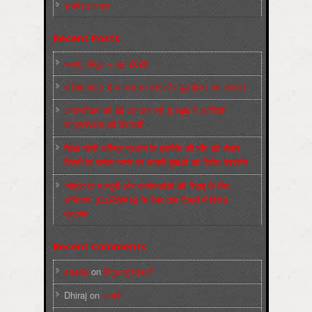
संघर्षरत जनता
Recent Posts
मज़दूर बिगुल – जून 2026
पश्चिम बंगाल में भाजपा सरकार और बुलडोज़र का आतंक!
अमानवीयता की हदें पार कर रही है क्यूबा में अमेरिकी
साम्राज्यवाद की घेराबन्दी
शिक्षा मंत्री धर्मेन्द्र प्रधान के इस्तीफ़े की माँग को लेकर
दिल्ली के जन्तर-मन्तर पर छात्रों-युवाओं का विरोध प्रदर्शन
‘नोएडा के मज़दूरों और कार्यकर्ताओं की रिहाई के लिए
अभियान’ (CaRWAN) के बैनर तले दिल्ली में विरोध
प्रदर्शन
Recent Comments
sneha
on
बिगुल पुस्तिकाएँ
Dhiraj
on
सम्पर्क