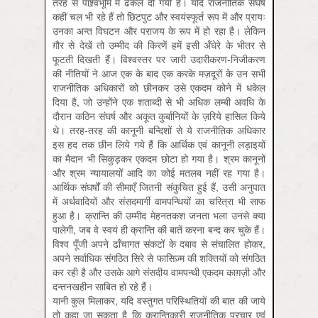
तरह से पाश्र्वभूमि में ढकेल दी गयी है। यदि राजनीतिक संघर्ष
कहीं चल भी रहे हैं तो छिटपुट और स्वयंस्फूर्त रूप में और प्रायः
उनका अन्त विघटन और पराजय के रूप में हो रहा है। लेकिन
ग़ौर से देखें तो उम्मीद की किरणें हमें इसी अँधेरे के भीतर से
फूटती दिखती हैं। विश्वस्तर पर जारी उदारीकरण-निजीकरण
की नीतियों ने आज एक के बाद एक करके मज़दूरों के उन सभी
राजनीतिक अधिकारों को छीनकर उसे एकदम कोने में धकेल
दिया है, जो उन्होंने एक शताब्दी से भी अधिक लम्बी अवधि के
दौरान कठिन संघर्ष और अकूत कुर्बानियों के ज़रिये हासिल किये
थे। तरह-तरह की कानूनी बन्दिशों से ये राजनीतिक अधिकार
इस हद तक छीन लिये गये हैं कि आर्थिक एवं कानूनी लड़ाइयों
का मैदान भी सिकुड़कर एकदम छोटा हो गया है। श्रम कानूनों
और श्रम न्यायालयों आदि का कोई मतलब नहीं रह गया है।
आर्थिक संघर्षों की सीमाएँ जितनी संकुचित हुई हैं, उसी अनुपात
में अर्थवादियों और संसदमार्गी वामपन्थियों का चरित्रा भी साफ
हुआ है। क्रान्ति की उम्मीद मेहनतकश जनता भला उनसे क्या
पालेगी, जब वे स्वयं ही क्रान्ति की बातें करना बन्द कर चुके हैं।
विश्व पूँजी अपने ढाँचागत संकटों के दबाव से संचालित होकर,
अपने सर्वाधिक संगठित सिरे से फासिज़्म की शक्तियों को संगठित
कर रही है और उसके आगे संसदीय वामपन्थी एकदम काग़ज़ी और
दन्तनखहीन साबित हो रहे हैं।
यानी कुल मिलाकर, यदि वस्तुगत परिस्थितियों की बात की जाये
तो कहा जा सकता है कि क्रान्तिकारी राजनीतिक प्रचार एवं