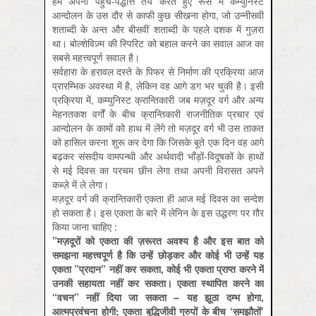
हमें अपनी पहुँच-पद्धत्ति तय करते हुए रूस में कम्युनिस्ट
आन्दोलन के उस दौर से काफी कुछ सीखना होगा, जो उन्नीसवीं
शताब्दी के अन्त और बीसवीं शताब्दी के पहले दशक में गुज़रा
था। बोल्शेविज़्म की स्पिरिट को बहाल करने का सवाल आज का
सबसे महत्त्वपूर्ण सवाल है।
सर्वहारा के हरावल दस्ते के पिफर से निर्माण की प्रक्रिया आज
प्रारम्भिक अवस्था में है, लेकिन वह आगे डग भर चुकी है। इसी
प्रक्रिया में, कम्युनिस्ट क्रान्तिकारी जब मज़दूर वर्ग और अन्य
मेहनतकश वर्गों के बीच क्रान्तिकारी राजनीतिक प्रचार एवं
आन्दोलन के कामों को हाथ में लेंगे तो मज़दूर वर्ग भी उस ताकत
को हासिल करना शुरू कर देगा कि जिसके बूते एक दिन वह आगे
बढ़कर संसदीय वामपन्थी और अर्थवादी भाँड़ों-विदूषकों के हाथों
से मई दिवस का परचम छीन लेगा तथा अपनी विरासत अपने
कब्ज़े में ले लेगा।
मज़दूर वर्ग की क्रान्तिकारी एकता ही आज मई दिवस का सन्देश
हो सकता है। इस एकता के बारे में लेनिन के इस उद्धरण पर ग़ौर
किया जाना चाहिए :
”मज़दूरों को एकता की ज़रूरत अवश्य है और इस बात को
समझना महत्त्वपूर्ण है कि उन्हें छोड़कर और कोई भी उन्हें यह
एकता ”प्रदान” नहीं कर सकता, कोई भी एकता प्राप्त करने में
उनकी सहायता नहीं कर सकता। एकता स्थापित करने का
“वचन” नहीं दिया जा सकता – यह झूठा दम्भ होगा,
आत्मप्रवंचना होगी; एकता बुद्धिजीवी ग्रुपों के बीच ‘समझौतों’