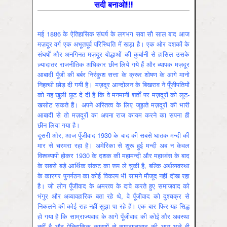
सदी बनाओ!!!
मई 1886 के ऐतिहासिक संघर्ष के लगभग सवा सौ साल बाद आज
मज़दूर वर्ग एक अभूतपूर्व परिस्थिति में खड़ा है। एक ओर दशकों के
संघर्षों और अनगिनत मज़दूर योद्धाओं की कुर्बानी से हासिल उसके
ज़्यादातर राजनीतिक अधिकार छीन लिये गये हैं और व्यापक मज़दूर
आबादी पूँजी की बर्बर निरंकुश सत्ता के क्रूर शोषण के आगे मानो
निहत्थी छोड़ दी गयी है। मज़दूर आन्दोलन के बिखराव ने पूँजीपतियों
को यह खुली छूट दे दी है कि वे मनमानी शर्तों पर मज़दूरों को लूट-
खसोट सकते हैं। अपने अस्तित्व के लिए जूझते मज़दूरों की भारी
आबादी से तो मज़दूरों का अपना राज कायम करने का सपना ही
छीन लिया गया है।
दूसरी ओर, आज पूँजीवाद 1930 के बाद की सबसे घातक मन्दी की
मार से चरमरा रहा है। अमेरिका से शुरू हुई मन्दी अब न केवल
विश्वव्यापी होकर 1930 के दशक की महामन्दी और महाध्वंस के बाद
के सबसे बड़े आर्थिक संकट का रूप ले चुकी है, बल्कि अर्थव्यवस्था
के कारगर पुनर्गठन का कोई विकल्प भी सामने मौजूद नहीं दीख रहा
है। जो लोग पूँजीवाद के अमरत्व के दावे करते हुए समाजवाद को
भंगुर और अव्यावहारिक बता रहे थे, वे पूँजीवाद को दुश्चक्र से
निकलने की कोई राह नहीं सुझा पा रहे हैं। एक बार फिर यह सिद्ध
हो गया है कि साम्राज्यवाद के आगे पूँजीवाद की कोई और अवस्था
नहीं है और ऐतिहासिक कारणों से साम्राज्यवाद की आयु भले ही