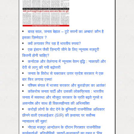
बारह साल, जनता बेहाल – टूटे सपनों का अम्बार! कौन है
इसका ज़िम्मेदार ?
क्यों लगातार गिर रहा है भारतीय रुपया?
एक इंसान जैसी ज़िन्दगी जीने के लिए न्यूनतम मज़दूरी
कितनी होनी चाहिए?
कर्नाटक और तेलंगाना में न्यूनतम वेतन वृद्धि : नाकाफ़ी और
देरी से लागू की गयी बढ़ोत्तरी
जनता के विरोध से घबराकर उत्तर प्रदेश सरकार ने एक
बार फिर लगाया एस्मा!
पश्चिम बंगाल में भाजपा सरकार और बुलडोज़र का आतंक!
कॉकरोच जनता पार्टी और उसकी लोकप्रियता : भारतीय
जनता में व्‍यवस्‍था और मौजूदा सरकार के प्रति बढ़ते गुस्‍से व
असन्‍तोष और साथ ही विकल्‍पहीनता की अभिव्‍यक्ति
करोड़ों लोगों के वोट देने के बुनियादी राजनीतिक अधिकार
छीनने वाली एसआईआर (SIR) की क़वायद पर सर्वोच्च
न्यायालय की मुहर!
नोएडा मज़दूर आन्दोलन के दौरान गिरफ़्तार राजनीतिक
कार्यकर्ताओं, बुद्धिजीवियों, छात्रों-कलाकारों का दमन व ‘विच