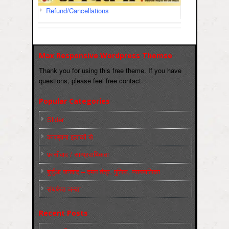
Refund/Cancellations
Max Responsive Wordpress Themse
Thank you for using this free theme. If you have
questions, please feel free contact.
Popular Categories
Slider
कारख़ाना इलाक़ों से
फ़ासीवाद / साम्‍प्रदायिकता
बुर्जुआ जनवाद – दमन तंत्र, पुलिस, न्‍यायपालिका
संघर्षरत जनता
Recent Posts