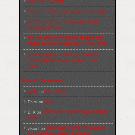
मज़दूर बिगुल – जून 2026
पश्चिम बंगाल में भाजपा सरकार और बुलडोज़र का आतंक!
अमानवीयता की हदें पार कर रही है क्यूबा में अमेरिकी
साम्राज्यवाद की घेराबन्दी
शिक्षा मंत्री धर्मेन्द्र प्रधान के इस्तीफ़े की माँग को लेकर
दिल्ली के जन्तर-मन्तर पर छात्रों-युवाओं का विरोध प्रदर्शन
‘नोएडा के मज़दूरों और कार्यकर्ताओं की रिहाई के लिए
अभियान’ (CaRWAN) के बैनर तले दिल्ली में विरोध
प्रदर्शन
Recent Comments
sneha
on
बिगुल पुस्तिकाएँ
Dhiraj
on
सम्पर्क
D. K
on
कश्मीर के हालात और मोदी सरकार के दावों की
सच्चाई
vikrant
on
कर्नाटक चुनावों के नतीजे, मोदी सरकार की
बढ़ती अलोकप्रियता, फ़ासिस्टों की बढ़ती बेचैनी,