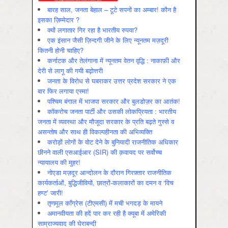
बारह साल, जनता बेहाल – टूटे सपनों का अम्बार! कौन है
इसका ज़िम्मेदार ?
क्यों लगातार गिर रहा है भारतीय रुपया?
एक इंसान जैसी ज़िन्दगी जीने के लिए न्यूनतम मज़दूरी
कितनी होनी चाहिए?
कर्नाटक और तेलंगाना में न्यूनतम वेतन वृद्धि : नाकाफ़ी और
देरी से लागू की गयी बढ़ोत्तरी
जनता के विरोध से घबराकर उत्तर प्रदेश सरकार ने एक
बार फिर लगाया एस्मा!
पश्चिम बंगाल में भाजपा सरकार और बुलडोज़र का आतंक!
कॉकरोच जनता पार्टी और उसकी लोकप्रियता : भारतीय
जनता में व्‍यवस्‍था और मौजूदा सरकार के प्रति बढ़ते गुस्‍से व
असन्‍तोष और साथ ही विकल्‍पहीनता की अभिव्‍यक्ति
करोड़ों लोगों के वोट देने के बुनियादी राजनीतिक अधिकार
छीनने वाली एसआईआर (SIR) की क़वायद पर सर्वोच्च
न्यायालय की मुहर!
नोएडा मज़दूर आन्दोलन के दौरान गिरफ़्तार राजनीतिक
कार्यकर्ताओं, बुद्धिजीवियों, छात्रों-कलाकारों का दमन व ‘विच
हण्ट’ जारी!
तृणमूल काँग्रेस (टीएमसी) में मची भगदड़ के मायने
अमानवीयता की हदें पार कर रही है क्यूबा में अमेरिकी
साम्राज्यवाद की घेराबन्दी