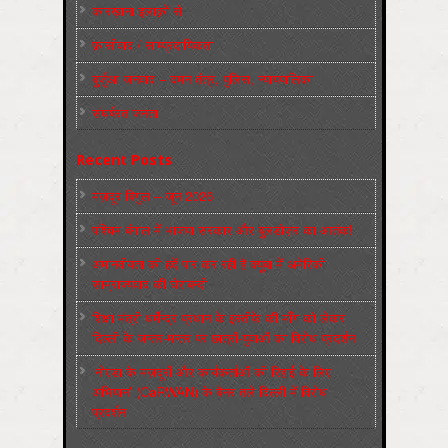
कारख़ाना इलाक़ों से
फ़ासीवाद / साम्‍प्रदायिकता
बुर्जुआ जनवाद – दमन तंत्र, पुलिस, न्‍यायपालिका
संघर्षरत जनता
Recent Posts
मज़दूर बिगुल – जून 2026
पश्चिम बंगाल में भाजपा सरकार और बुलडोज़र का आतंक!
अमानवीयता की हदें पार कर रही है क्यूबा में अमेरिकी
साम्राज्यवाद की घेराबन्दी
शिक्षा मंत्री धर्मेन्द्र प्रधान के इस्तीफ़े की माँग को लेकर
दिल्ली के जन्तर-मन्तर पर छात्रों-युवाओं का विरोध प्रदर्शन
‘नोएडा के मज़दूरों और कार्यकर्ताओं की रिहाई के लिए
अभियान’ (CaRWAN) के बैनर तले दिल्ली में विरोध
प्रदर्शन