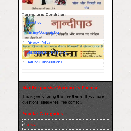
Terms and Condition
About us
Pricing/Subscription
Privacy Policy
Shipping/Delivery Policy
Refund/Cancellations
Max Responsive Wordpress Themse
Thank you for using this free theme. If you have
questions, please feel free contact.
Popular Categories
Slider