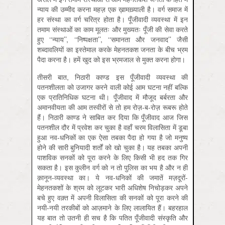
न्याय की उम्मीद करना महज़ एक ख़ामख़्याली है। वर्ग समाज में
हर संस्था का वर्ग चरित्र होता है। पूँजीवादी व्यवस्था में इन
तमाम संस्थाओं का काम मूलतः और मुख्यतः पूँजी की सेवा करते
हुए ‘‘न्याय’’, ‘‘निष्पक्षता’’, ‘‘समानता और जनवाद’’ जैसी
शब्दावलियों का इस्तेमाल करके मेहनतकश जनता के बीच भ्रम
पैदा करना है। हमें खुद को इस भ्रमजाल से मुक्त करना होगा।
तीसरी बात, निठारी काण्ड इस पूँजीवादी व्यवस्था की
पतनशीलता को उजागर करने वाली कोई आम घटना नहीं बल्कि
एक प्रातिनिधिक घटना थी। पूँजीवाद में मौजूद बर्बरता और
अमानवीयता की आम तस्वीरों से तो हम रोज़-ब-रोज़ रूबरू होते
हैं। निठारी काण्ड ने साबित कर दिया कि पूँजीवाद आज जिस
पतनशील दौर में प्रवेश कर चुका है वहाँ चरम विलासिता में डूबा
हुआ नव-धनिकों का एक ऐसा तबका पैदा हो गया है जो मनुष्य
होने की सारी बुनियादी शर्तों को खो चुका है। यह तबका अपनी
पाशविक सनकों को पूरा करने के लिए किसी भी हद तक गिर
सकता है। इस कुलीन वर्ग को न तो पुलिस का भय है और न ही
क़ानून-व्यवस्था का। ये नव-धनिकों की जमातें मज़दूरों-
मेहनतकशों के श्रम को लूटकर भारी अधिशेष निचोड़कर अपने
बचे हुए वक़्त में अपनी विलासिता की सनकों को पूरा करने की
नयी-नयी तरकीबों को आज़माने के लिए लालायित हैं। बहरहाल
यह बात तो उतनी ही सच है कि पतित पूँजीवादी संस्कृति और