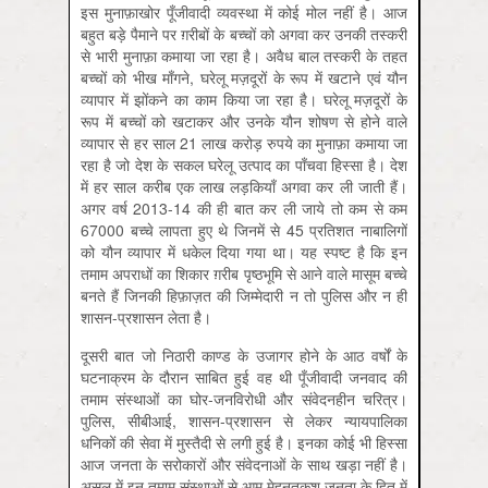
इस मुनाफ़ाखोर पूँजीवादी व्यवस्था में कोई मोल नहीं है। आज
बहुत बड़े पैमाने पर ग़रीबों के बच्चों को अगवा कर उनकी तस्करी
से भारी मुनाफ़ा कमाया जा रहा है। अवैध बाल तस्करी के तहत
बच्चों को भीख माँगने, घरेलू मज़दूरों के रूप में खटाने एवं यौन
व्यापार में झोंकने का काम किया जा रहा है। घरेलू मज़दूरों के
रूप में बच्चों को खटाकर और उनके यौन शोषण से होने वाले
व्यापार से हर साल 21 लाख करोड़ रुपये का मुनाफ़ा कमाया जा
रहा है जो देश के सकल घरेलू उत्पाद का पाँचवा हिस्सा है। देश
में हर साल करीब एक लाख लड़कियाँ अगवा कर ली जाती हैं।
अगर वर्ष 2013-14 की ही बात कर ली जाये तो कम से कम
67000 बच्चे लापता हुए थे जिनमें से 45 प्रतिशत नाबालिगों
को यौन व्यापार में धकेल दिया गया था। यह स्पष्ट है कि इन
तमाम अपराधों का शिकार ग़रीब पृष्ठभूमि से आने वाले मासूम बच्चे
बनते हैं जिनकी हिफ़ाज़त की जिम्मेदारी न तो पुलिस और न ही
शासन-प्रशासन लेता है।
दूसरी बात जो निठारी काण्ड के उजागर होने के आठ वर्षों के
घटनाक्रम के दौरान साबित हुई वह थी पूँजीवादी जनवाद की
तमाम संस्थाओं का घोर-जनविरोधी और संवेदनहीन चरित्र।
पुलिस, सीबीआई, शासन-प्रशासन से लेकर न्यायपालिका
धनिकों की सेवा में मुस्तैदी से लगी हुई है। इनका कोई भी हिस्सा
आज जनता के सरोकारों और संवेदनाओं के साथ खड़ा नहीं है।
असल में इन तमाम संस्थाओं से आम मेहनतकश जनता के हित में