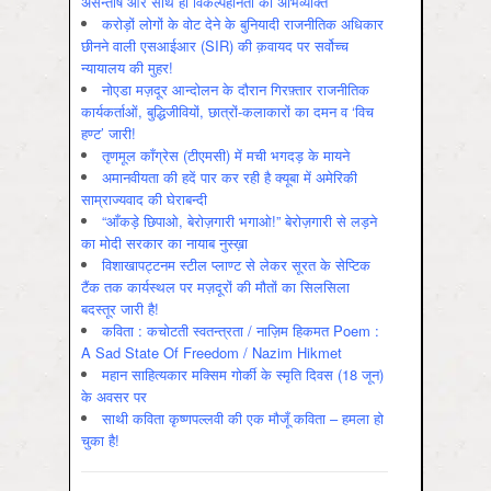
असन्‍तोष और साथ ही विकल्‍पहीनता की अभिव्‍यक्ति
करोड़ों लोगों के वोट देने के बुनियादी राजनीतिक अधिकार
छीनने वाली एसआईआर (SIR) की क़वायद पर सर्वोच्च
न्यायालय की मुहर!
नोएडा मज़दूर आन्दोलन के दौरान गिरफ़्तार राजनीतिक
कार्यकर्ताओं, बुद्धिजीवियों, छात्रों-कलाकारों का दमन व ‘विच
हण्ट’ जारी!
तृणमूल काँग्रेस (टीएमसी) में मची भगदड़ के मायने
अमानवीयता की हदें पार कर रही है क्यूबा में अमेरिकी
साम्राज्यवाद की घेराबन्दी
“आँकड़े छिपाओ, बेरोज़गारी भगाओ!” बेरोज़गारी से लड़ने
का मोदी सरकार का नायाब नुस्ख़ा
विशाखापट्टनम स्टील प्लाण्ट से लेकर सूरत के सेप्टिक
टैंक तक कार्यस्थल पर मज़दूरों की मौतों का सिलसिला
बदस्तूर जारी है!
कविता : कचोटती स्वतन्त्रता / नाज़िम हिकमत Poem :
A Sad State Of Freedom / Nazim Hikmet
महान साहित्यकार मक्सिम गोर्की के स्मृति दिवस (18 जून)
के अवसर पर
साथी कविता कृष्णपल्लवी की एक मौजूँ कविता – हमला हो
चुका है!