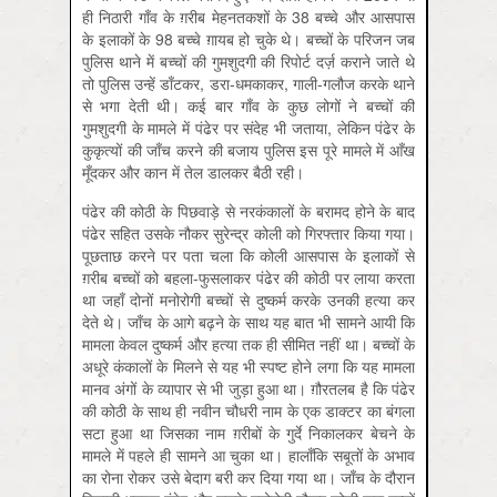
ही निठारी गाँव के ग़रीब मेहनतकशों के 38 बच्चे और आसपास
के इलाकों के 98 बच्चे ग़ायब हो चुके थे। बच्चों के परिजन जब
पुलिस थाने में बच्चों की गुमशुदगी की रिपोर्ट दर्ज़ कराने जाते थे
तो पुलिस उन्हें डाँटकर, डरा-धमकाकर, गाली-गलौज करके थाने
से भगा देती थी। कई बार गाँव के कुछ लोगों ने बच्चों की
गुमशुदगी के मामले में पंढेर पर संदेह भी जताया, लेकिन पंढेर के
कुकृत्यों की जाँच करने की बजाय पुलिस इस पूरे मामले में आँख
मूँदकर और कान में तेल डालकर बैठी रही।
पंढेर की कोठी के पिछवाड़े से नरकंकालों के बरामद होने के बाद
पंढेर सहित उसके नौकर सुरेन्द्र कोली को गिरफ्तार किया गया।
पूछताछ करने पर पता चला कि कोली आसपास के इलाकों से
ग़रीब बच्चों को बहला-फुसलाकर पंढेर की कोठी पर लाया करता
था जहाँ दोनों मनोरोगी बच्चों से दुष्कर्म करके उनकी हत्या कर
देते थे। जाँच के आगे बढ़ने के साथ यह बात भी सामने आयी कि
मामला केवल दुष्कर्म और हत्या तक ही सीमित नहीं था। बच्चों के
अधूरे कंकालों के मिलने से यह भी स्पष्ट होने लगा कि यह मामला
मानव अंगों के व्यापार से भी जुड़ा हुआ था। ग़ौरतलब है कि पंढेर
की कोठी के साथ ही नवीन चौधरी नाम के एक डाक्टर का बंगला
सटा हुआ था जिसका नाम ग़रीबों के गुर्दे निकालकर बेचने के
मामले में पहले ही सामने आ चुका था। हालाँकि सबूतों के अभाव
का रोना रोकर उसे बेदाग बरी कर दिया गया था। जाँच के दौरान