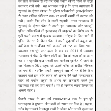
की सज़ा के फैसले से बरी कर दिया जबकि नौकर कोली की सज़ा
बरकरार रखी गयी। यह अनायास नहीं है कि उच्च न्यायालय में
सुनवाई के दौरान नोएडा के पुलिस अधिकारियों (सब-इंस्पेक्टर
से लेकर सर्किल ऑफिसर तक) पर लाखों रुपयों की बरसात की
गयी। उनके लिए पंढेर ने दावतें सज़ायीं। उच्च न्यायालय में
सुनवाई के दौरान पंढेर ने अपने इन ‘‘वफ़ादार और पालतू’’
पुलिस अधिकारियों की इलाहाबाद की यात्राओं का विशेष रूप से
एसी फर्स्ट क्लास में प्रबन्ध करवाया। नोएडा के जिस थाने में
पुलिस हिरासत के दौरान पंढेर ने अपने कुकृत्यों को कबूला था,
वहाँ केस से सम्बन्धित सभी काग़ज़ों को नष्ट कर दिया गया।
बहरहाल इस पूरे घटनाक्रम के बाद वर्ष 2011 में उच्चतम
न्यायालय ने पंढेर के नौकर कोली की मौत की सज़ा को बरकरार
रखा। राष्ट्रपति द्वारा उसकी दया याचिका ख़ारिज हो जाने के
बाद फिलहाल 28 अक्टूबर को उसकी फाँसी की तारीख निश्चित
की गयी है। हालाँकि सबसे महत्वपूर्ण बात तो यह है कि दिल
दहलाने वाले इस बर्बर काण्ड को अंजाम देने वाले मास्टरमाइंड
पंढेर को पर्याप्त सबूतों के अभाव की लफ्फाजी करते हुए
बाइज्जत बरी कर दिया गया है। यह है भारतीय न्यायपालिका का
असली चेहरा।
निठारी काण्ड के बाद वर्ष 2006-2014 तक के इस पूरे
घटनाक्रम ने मुख्यतः तीन बातों को स्पष्ट कर दिया है। पहला,
ग़रीब मेहनतकशों के मासूम बच्चों के जीवन और उनकी सुरक्षा का